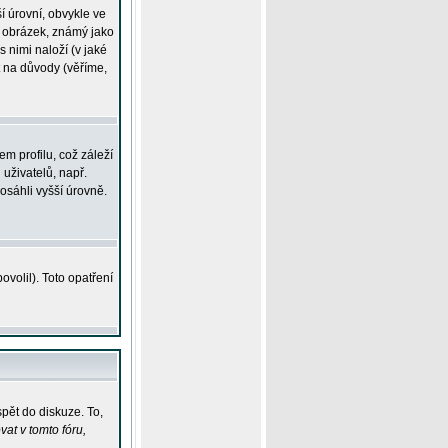
í úrovní, obvykle ve
ší obrázek, známý jako
s nimi naloží (v jaké
t na důvody (věříme,
m profilu, což záleží
 uživatelů, např.
osáhli vyšší úrovně.
volil). Toto opatření
pět do diskuze. To,
at v tomto fóru,