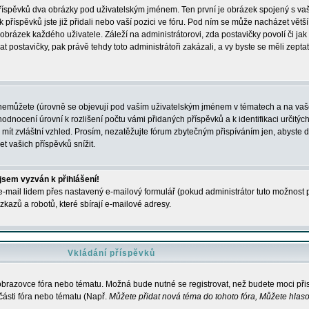
 příspěvků dva obrázky pod uživatelským jménem. Ten první je obrázek spojený s vaš
ik příspěvků jste již přidali nebo vaší pozici ve fóru. Pod ním se může nacházet vět
í obrázek každého uživatele. Záleží na administrátorovi, zda postavičky povolí či jak 
postavičky, pak právě tehdy toto administrátoři zakázali, a vy byste se měli zepta
nemůžete (úrovně se objevují pod vaším uživatelským jménem v tématech a na vaše
odnocení úrovní k rozlišení počtu vámi přidaných příspěvků a k identifikaci určitých
ít zvláštní vzhled. Prosím, nezatěžujte fórum zbytečným přispíváním jen, abyste d
 vašich příspěvků snížit.
 jsem vyzván k přihlášení!
-mail lidem přes nastavený e-mailový formulář (pokud administrátor tuto možnost po
azů a robotů, které sbírají e-mailové adresy.
Vkládání příspěvků
 obrazovce fóra nebo tématu. Možná bude nutné se registrovat, než budete moci přis
části fóra nebo tématu (Např.
Můžete přidat nová téma do tohoto fóra, Můžete hlasov