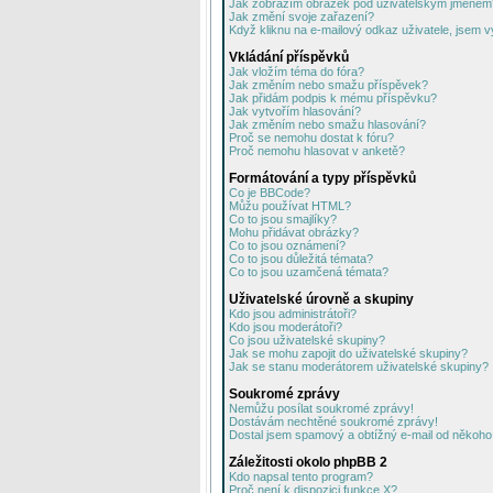
Jak zobrazím obrázek pod uživatelským jménem
Jak změní svoje zařazení?
Když kliknu na e-mailový odkaz uživatele, jsem v
Vkládání příspěvků
Jak vložím téma do fóra?
Jak změním nebo smažu příspěvek?
Jak přidám podpis k mému příspěvku?
Jak vytvořím hlasování?
Jak změním nebo smažu hlasování?
Proč se nemohu dostat k fóru?
Proč nemohu hlasovat v anketě?
Formátování a typy příspěvků
Co je BBCode?
Můžu používat HTML?
Co to jsou smajlíky?
Mohu přidávat obrázky?
Co to jsou oznámení?
Co to jsou důležitá témata?
Co to jsou uzamčená témata?
Uživatelské úrovně a skupiny
Kdo jsou administrátoři?
Kdo jsou moderátoři?
Co jsou uživatelské skupiny?
Jak se mohu zapojit do uživatelské skupiny?
Jak se stanu moderátorem uživatelské skupiny?
Soukromé zprávy
Nemůžu posílat soukromé zprávy!
Dostávám nechtěné soukromé zprávy!
Dostal jsem spamový a obtížný e-mail od někoho 
Záležitosti okolo phpBB 2
Kdo napsal tento program?
Proč není k dispozici funkce X?