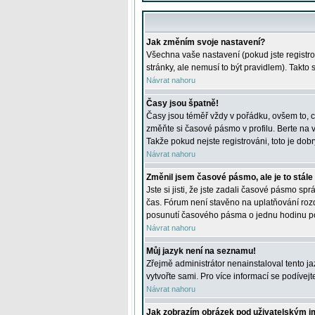
Jak změním svoje nastavení?
Všechna vaše nastavení (pokud jste registro
stránky, ale nemusí to být pravidlem). Takto
Návrat nahoru
Časy jsou špatně!
Časy jsou téměř vždy v pořádku, ovšem to, c
změňte si časové pásmo v profilu. Berte na
Takže pokud nejste registrováni, toto je dobr
Návrat nahoru
Změnil jsem časové pásmo, ale je to stále
Jste si jisti, že jste zadali časové pásmo sp
čas. Fórum není stavěno na uplatňování roz
posunutí časového pásma o jednu hodinu po 
Návrat nahoru
Můj jazyk není na seznamu!
Zřejmě administrátor nenainstaloval tento jaz
vytvořte sami. Pro více informací se podívej
Návrat nahoru
Jak zobrazím obrázek pod uživatelským 