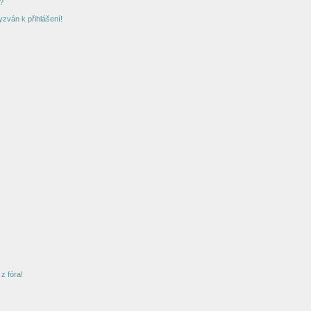
?
yzván k přihlášení!
z fóra!