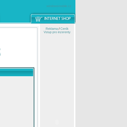
windowsmobile.cz
Reklama
/
Ceník
Vstup pro inzerenty
e
í