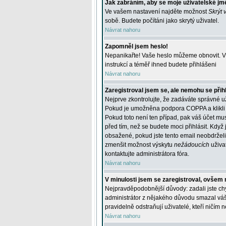
Jak zabráním, aby se moje uživatelské jm
Ve vašem nastavení najděte možnost
Skrýt 
sobě. Budete počítáni jako skrytý uživatel.
Návrat nahoru
Zapomněl jsem heslo!
Nepanikařte! Vaše heslo můžeme obnovit. V 
instrukcí a téměř ihned budete přihlášeni
Návrat nahoru
Zaregistroval jsem se, ale nemohu se přihl
Nejprve zkontrolujte, že zadáváte správné u
Pokud je umožněna podpora COPPA a klikli j
Pokud toto není ten případ, pak váš účet mus
před tím, než se budete moci přihlásit. Když 
obsažené, pokud jste tento email neobdrželi
zmenšit možnost výskytu
nežádoucích
uživat
kontaktujte administrátora fóra.
Návrat nahoru
V minulosti jsem se zaregistroval, ovšem 
Nejpravděpodobnější důvody: zadali jste chyb
administrátor z nějakého důvodu smazal váš ú
pravidelně odstraňují uživatelé, kteří ničím 
Návrat nahoru