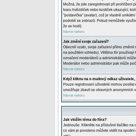
Možná, že jste zaregistrovali při prohlížení
tvaru hvězdiček nebo kostiček ukazující, kol
"postavička" (avatar), což je vlastně unikátn
podobě se zobrazí). Pokud nemůžete využívat 
že se hodí).
Návrat nahoru
Jak změní svoje zařazení?
Obecně vzato, svoje zařazení přímo změnit 
na použitém vzhledu). Většina fór používají h
označení moderátorů a administrátorů může m
Moderátor nebo administrátor pak může počet
Návrat nahoru
Když kliknu na e-mailový odkaz uživatele,
Pouze registrovaní uživatelé mohou posílat e
umožňuje zbavit se otravných anonymních vzk
Návrat nahoru
Jak vložím téma do fóra?
Jednouše. Klikněte na příslušné tlačítko na
co vám je povoleno můžete vidět na spodní 