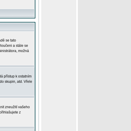
adě se tato
yloučeni a stále se
ministrátora, možná
á přístup k ostatním
o skupin, atd. Vřele
nit zneužití vašeho
přihlašujete z