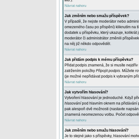
atd.
).
Návrat nahoru
Jak změním nebo smažu příspěvek?
V případě, že nejste moderátor nebo adminis
omezeného času po přispění) kliknutím na t
dodatek u příspěvku, který ukazuje, kolikrá
moderátor či administrátor změnili příspěve
na něj již někdo odpověděl.
Návrat nahoru
Jak přidám podpis k mému příspěvku?
Přidat podpis znamená, že si musíte nejdřív 
zatržením položky
Připojit podpis
. Můžete ro
(je možné nepřidávat podpis k vybraným pří
Návrat nahoru
Jak vytvořím hlasování?
Vytvoření hlasování je jednoduché. Když při
hlasování
pod hlavním oknem na přidávání př
pak alespoň dvě možnosti (nastavte napsán
znamená neomezenou volbu. Počet odpovědí, 
Návrat nahoru
Jak změním nebo smažu hlasování?
Je to stejné jako s příspěvky, hlasování m