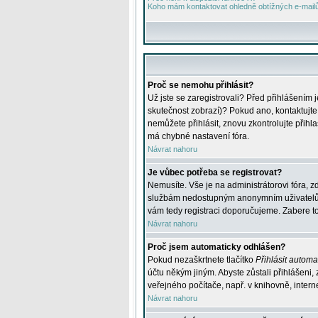
Koho mám kontaktovat ohledně obtížných e-mailů 
Proč se nemohu přihlásit?
Už jste se zaregistrovali? Před přihlášením 
skutečnost zobrazí)? Pokud ano, kontaktujte a
nemůžete přihlásit, znovu zkontrolujte přih
má chybné nastavení fóra.
Návrat nahoru
Je vůbec potřeba se registrovat?
Nemusíte. Vše je na administrátorovi fóra, z
službám nedostupným anonymním uživatelům, j
vám tedy registraci doporučujeme. Zabere to 
Návrat nahoru
Proč jsem automaticky odhlášen?
Pokud nezaškrtnete tlačítko
Přihlásit automat
účtu někým jiným. Abyste zůstali přihlášeni,
veřejného počítače, např. v knihovně, intern
Návrat nahoru