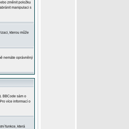
 nebo změnit položku
abránit manipulaci s
rizaci, kterou může
ejmě nemáte oprávněný
ky). BBCode sám o
Pro více informací o
tní
funkce, která