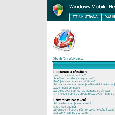
Obsah fóra WMHelp.cz
Registrace a přihlášení
Proč se nemohu přihlásit?
Je vůbec potřeba se registrovat?
Proč jsem automaticky odhlášen?
Jak zabráním, aby se moje uživatelské jméno ob
Zapomněl jsem heslo!
Zaregistroval jsem se, ale nemohu se přihlásit!
V minulosti jsem se zaregistroval, ovšem nyní se 
Uživatelská nastavení
Jak změním svoje nastavení?
Časy jsou špatně!
Změnil jsem časové pásmo, ale je to stále špatně
Můj jazyk není na seznamu!