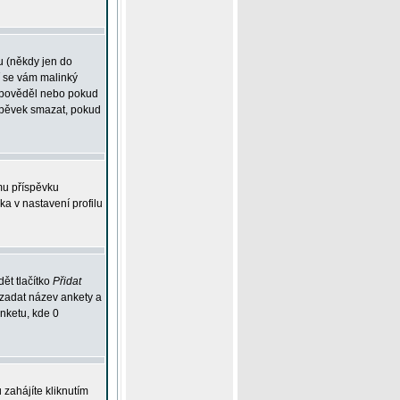
u (někdy jen do
í se vám malinký
odpověděl nebo pokud
íspěvek smazat, pokud
mu příspěvku
ka v nastavení profilu
ět tlačítko
Přidat
 zadat název ankety a
anketu, kde 0
zahájíte kliknutím