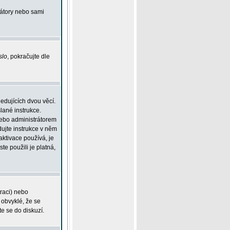
rátory nebo sami
slo
, pokračujte dle
edujících dvou věcí.
lané instrukce.
 nebo administrátorem
dujte instrukce v něm
aktivace používá, je
ste použili je platná,
traci) nebo
 obvyklé, že se
te se do diskuzí.