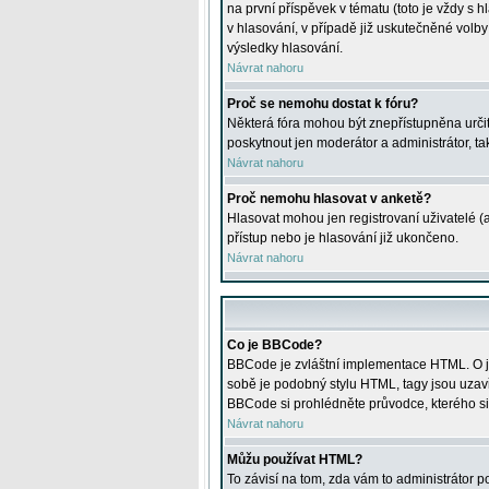
na první příspěvek v tématu (toto je vždy 
v hlasování, v případě již uskutečněné volb
výsledky hlasování.
Návrat nahoru
Proč se nemohu dostat k fóru?
Některá fóra mohou být znepřístupněna určitý
poskytnout jen moderátor a administrátor, tak
Návrat nahoru
Proč nemohu hlasovat v anketě?
Hlasovat mohou jen registrovaní uživatelé (
přístup nebo je hlasování již ukončeno.
Návrat nahoru
Co je BBCode?
BBCode je zvláštní implementace HTML. O je
sobě je podobný stylu HTML, tagy jsou uzavřen
BBCode si prohlédněte průvodce, kterého si
Návrat nahoru
Můžu používat HTML?
To závisí na tom, zda vám to administrátor po