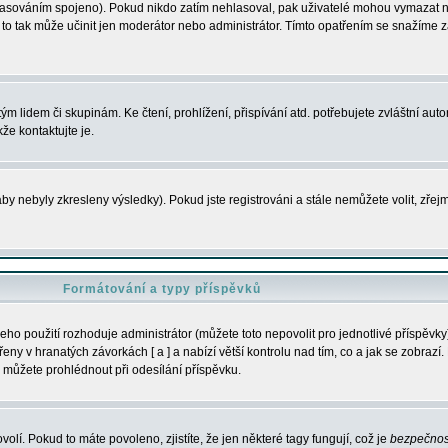
s hlasováním spojeno). Pokud nikdo zatím nehlasoval, pak uživatelé mohou vymazat
y to tak může učinit jen moderátor nebo administrátor. Tímto opatřením se snažíme z
m lidem či skupinám. Ke čtení, prohlížení, přispívání atd. potřebujete zvláštní auto
že kontaktujte je.
aby nebyly zkresleny výsledky). Pokud jste registrováni a stále nemůžete volit, zř
Formátování a typy příspěvků
ho použití rozhoduje administrátor (můžete toto nepovolit pro jednotlivé příspěv
y v hranatých závorkách [ a ] a nabízí větší kontrolu nad tím, co a jak se zobrazí. 
 můžete prohlédnout při odesílání příspěvku.
volí. Pokud to máte povoleno, zjistíte, že jen některé tagy fungují, což je
bezpečnos