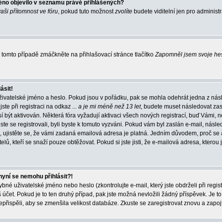
éno objevilo v seznamu právě přihlášených?
vaši přítomnost ve fóru
, pokud tuto možnost
zvolíte
budete viditelní jen pro administ
tomto případě zmáčkněte na přihlašovací stránce tlačítko
Zapomněl jsem svoje he
ásit!
živatelské jméno a heslo. Pokud jsou v pořádku, pak se mohla odehrát jedna z násl
ste při registraci na odkaz
... a je mi méně než 13 let
, budete muset následovat zas
í být aktivován. Některá fóra vyžadují aktivaci všech nových registrací, buď Vámi,
jste se registrovali, byli byste k tomuto vyzváni. Pokud vám byl zaslán e-mail, násle
, ujistěte se, že vámi zadaná emailová adresa je platná. Jedním důvodem, proč se 
elů, kteří se snaží pouze obtěžovat. Pokud si jste jisti, že e-mailová adresa, kterou j
nyní se nemohu přihlásit?!
né uživatelské jméno nebo heslo (zkontrolujte e-mail, který jste obdrželi při regis
čet. Pokud je to ten druhý případ, pak jste možná nevložili žádný příspěvek. Je to
nepřispěli, aby se zmenšila velikost databáze. Zkuste se zaregistrovat znovu a zapoj