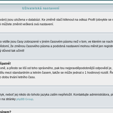
Uživatelská nastavení
váni) jsou uložena v databázi. Ke změně stačí kliknout na odkaz
Profil
(obvykle se n
 si můžete změnit veškerá svá nastavení.
o vidíte jsou časy zobrazené v jiném časovém pásmu než v tom, ve kterém se nacház
 vědomí, že změnou časového pásma a podobná nastavení mohou měnit jen registro
ý důvod tak učinit!
 špatně!
rávně, a přesto se liší od toho správného, pak tou nejpravděpodobnější odpovědí je, 
dílu mezi standardním a letním časem, takže se může jednat o 1 hodinový rozdíl. 
dobu trvání letního času.
yk, neboť jej nikdo do tohoto jazyka zatím nepřeložil. Kontaktujte administrátora, p
te na stránky
.
phpBB Group
jménem?