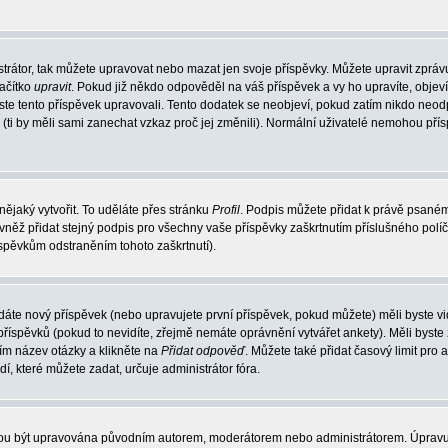
trátor, tak můžete upravovat nebo mazat jen svoje příspěvky. Můžete upravit zpráv
lačítko
upravit
. Pokud již někdo odpověděl na váš příspěvek a vy ho upravíte, objev
t jste tento příspěvek upravovali. Tento dodatek se neobjeví, pokud zatím nikdo ne
k (ti by měli sami zanechat vzkaz proč jej změnili). Normální uživatelé nemohou př
nějaký vytvořit. To uděláte přes stránku
Profil
. Podpis můžete přidat k právě psané
vněž přidat stejný podpis pro všechny vaše příspěvky zaškrtnutím příslušného políč
spěvkům odstraněním tohoto zaškrtnutí).
dáte nový příspěvek (nebo upravujete první příspěvek, pokud můžete) měli byste vid
íspěvků (pokud to nevidíte, zřejmě nemáte oprávnění vytvářet ankety). Měli byste
ím název otázky a klikněte na
Přidat odpověď
. Můžete také přidat časový limit pro 
které můžete zadat, určuje administrátor fóra.
ohou být upravována původním autorem, moderátorem nebo administrátorem. Úpravu 