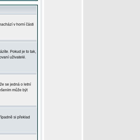
achází v horní části
íte. Pokud je to tak,
vaní uživatelé.
že se jedná o letní
Řešením může být
řípadně si překlad