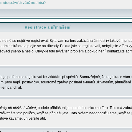
nebo právních záležitostí fóra?
Registrace a přihlášení
je nutné se nejdříve registrovat. Byla vám na fóru zakázána činnost (v takovém příp
dministrátora a ptejte se na důvody. Pokud jste se registrovali, nebyli jste z fóra v
lašovací jméno a heslo. Obvykle toto bývá ten problém a pokud není, kontaktujte ad
da je potřeba se registrovat ke vkládání příspěvků. Samozřejmě, že registrace vám d
ako např. postavičky, soukromé zprávy, posílání e-mailů uživatelům, přihlášení d
jen pár chvil.
icky při příští návštěvě
, budete přihlášeni jen po dobu práce na fóru. Toto má zabrá
 zaškrtněte toto políčko, když se přihlašujete. Toto ovšem nedoporučujeme, když se 
etové kavárně, univerzitě atd.