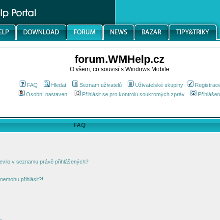
forum.WMHelp.cz
O všem, co souvisí s Windows Mobile
FAQ
Hledat
Seznam uživatelů
Uživatelské skupiny
Registrac
Osobní nastavení
Přihlásit se pro kontrolu soukromých zpráv
Přihlášen
FAQ
jevilo v seznamu právě přihlášených?
nemohu přihlásit?!
!