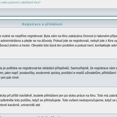
nebo právních záležitostí fóra?
Registrace a přihlášení
je nutné se nejdříve registrovat. Byla vám na fóru zakázána činnost (v takovém příp
dministrátora a ptejte se na důvody. Pokud jste se registrovali, nebyli jste z fóra v
lašovací jméno a heslo. Obvykle toto bývá ten problém a pokud není, kontaktujte ad
da je potřeba se registrovat ke vkládání příspěvků. Samozřejmě, že registrace vám d
ako např. postavičky, soukromé zprávy, posílání e-mailů uživatelům, přihlášení d
jen pár chvil.
icky při příští návštěvě
, budete přihlášeni jen po dobu práce na fóru. Toto má zabrá
 zaškrtněte toto políčko, když se přihlašujete. Toto ovšem nedoporučujeme, když se 
etové kavárně, univerzitě atd.