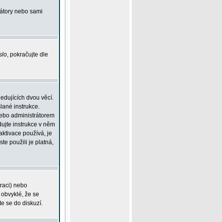
rátory nebo sami
slo
, pokračujte dle
edujících dvou věcí.
lané instrukce.
 nebo administrátorem
dujte instrukce v něm
aktivace používá, je
ste použili je platná,
traci) nebo
 obvyklé, že se
te se do diskuzí.