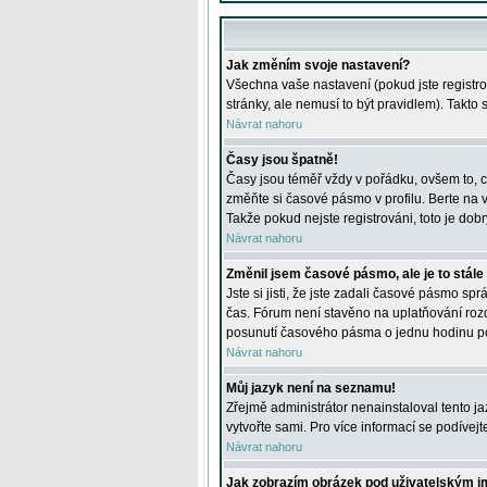
Jak změním svoje nastavení?
Všechna vaše nastavení (pokud jste registro
stránky, ale nemusí to být pravidlem). Takto
Návrat nahoru
Časy jsou špatně!
Časy jsou téměř vždy v pořádku, ovšem to, c
změňte si časové pásmo v profilu. Berte na
Takže pokud nejste registrováni, toto je dobr
Návrat nahoru
Změnil jsem časové pásmo, ale je to stále
Jste si jisti, že jste zadali časové pásmo sp
čas. Fórum není stavěno na uplatňování roz
posunutí časového pásma o jednu hodinu po 
Návrat nahoru
Můj jazyk není na seznamu!
Zřejmě administrátor nenainstaloval tento jaz
vytvořte sami. Pro více informací se podívej
Návrat nahoru
Jak zobrazím obrázek pod uživatelským 