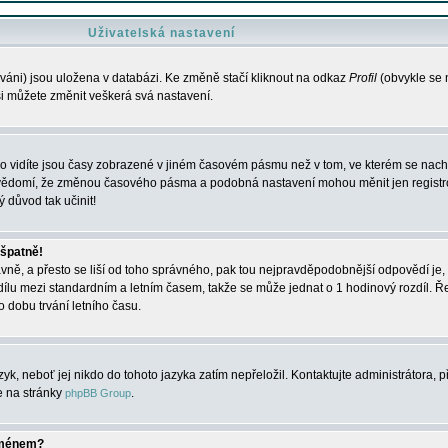
Uživatelská nastavení
váni) jsou uložena v databázi. Ke změně stačí kliknout na odkaz
Profil
(obvykle se n
 si můžete změnit veškerá svá nastavení.
o vidíte jsou časy zobrazené v jiném časovém pásmu než v tom, ve kterém se nacház
 vědomí, že změnou časového pásma a podobná nastavení mohou měnit jen registro
ý důvod tak učinit!
 špatně!
rávně, a přesto se liší od toho správného, pak tou nejpravděpodobnější odpovědí je, 
dílu mezi standardním a letním časem, takže se může jednat o 1 hodinový rozdíl. 
dobu trvání letního času.
yk, neboť jej nikdo do tohoto jazyka zatím nepřeložil. Kontaktujte administrátora, p
te na stránky
.
phpBB Group
jménem?