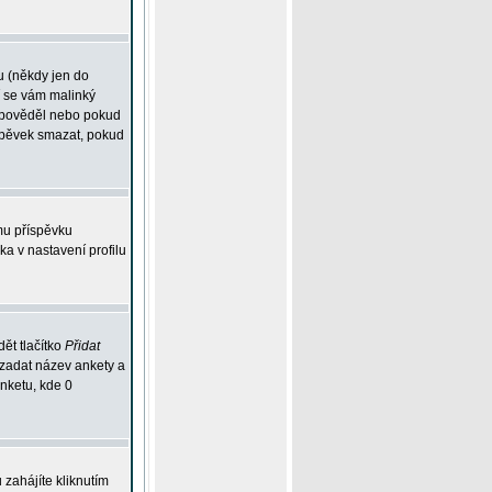
u (někdy jen do
í se vám malinký
odpověděl nebo pokud
íspěvek smazat, pokud
mu příspěvku
ka v nastavení profilu
ět tlačítko
Přidat
 zadat název ankety a
anketu, kde 0
zahájíte kliknutím