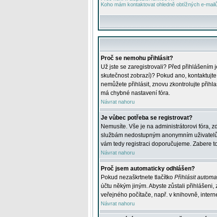
Koho mám kontaktovat ohledně obtížných e-mailů 
Proč se nemohu přihlásit?
Už jste se zaregistrovali? Před přihlášením 
skutečnost zobrazí)? Pokud ano, kontaktujte a
nemůžete přihlásit, znovu zkontrolujte přih
má chybné nastavení fóra.
Návrat nahoru
Je vůbec potřeba se registrovat?
Nemusíte. Vše je na administrátorovi fóra, z
službám nedostupným anonymním uživatelům, j
vám tedy registraci doporučujeme. Zabere to 
Návrat nahoru
Proč jsem automaticky odhlášen?
Pokud nezaškrtnete tlačítko
Přihlásit automat
účtu někým jiným. Abyste zůstali přihlášeni,
veřejného počítače, např. v knihovně, intern
Návrat nahoru