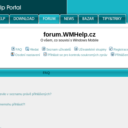
forum.WMHelp.cz
O všem, co souvisí s Windows Mobile
FAQ
Hledat
Seznam uživatelů
Uživatelské skupiny
Registrac
Osobní nastavení
Přihlásit se pro kontrolu soukromých zpráv
Přihlášen
FAQ
jevilo v seznamu právě přihlášených?
nemohu přihlásit?!
!