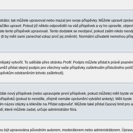
trátor, tak můžete upravovat nebo mazat jen svoje příspěvky. Můžete upravit zpráv
lačítko
upravit
. Pokud již někdo odpověděl na váš příspěvek a vy ho upravíte, objev
t jste tento příspěvek upravovali. Tento dodatek se neobjeví, pokud zatím nikdo ne
k (ti by měli sami zanechat vzkaz proč jej změnili). Normální uživatelé nemohou př
nějaký vytvořit. To uděláte přes stránku
Profil
. Podpis můžete přidat k právě psané
vněž přidat stejný podpis pro všechny vaše příspěvky zaškrtnutím příslušného políč
spěvkům odstraněním tohoto zaškrtnutí).
dáte nový příspěvek (nebo upravujete první příspěvek, pokud můžete) měli byste vid
íspěvků (pokud to nevidíte, zřejmě nemáte oprávnění vytvářet ankety). Měli byste
ím název otázky a klikněte na
Přidat odpověď
. Můžete také přidat časový limit pro 
které můžete zadat, určuje administrátor fóra.
ohou být upravována původním autorem, moderátorem nebo administrátorem. Úpravu 