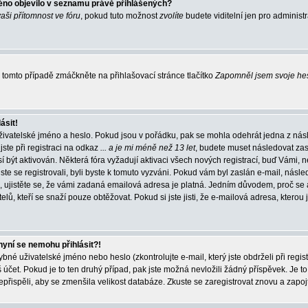
éno objevilo v seznamu právě přihlášených?
vaši přítomnost ve fóru
, pokud tuto možnost
zvolíte
budete viditelní jen pro administ
tomto případě zmáčkněte na přihlašovací stránce tlačítko
Zapomněl jsem svoje he
ásit!
živatelské jméno a heslo. Pokud jsou v pořádku, pak se mohla odehrát jedna z násl
ste při registraci na odkaz
... a je mi méně než 13 let
, budete muset následovat zas
í být aktivován. Některá fóra vyžadují aktivaci všech nových registrací, buď Vámi,
jste se registrovali, byli byste k tomuto vyzváni. Pokud vám byl zaslán e-mail, násle
, ujistěte se, že vámi zadaná emailová adresa je platná. Jedním důvodem, proč se 
elů, kteří se snaží pouze obtěžovat. Pokud si jste jisti, že e-mailová adresa, kterou j
nyní se nemohu přihlásit?!
né uživatelské jméno nebo heslo (zkontrolujte e-mail, který jste obdrželi při regis
čet. Pokud je to ten druhý případ, pak jste možná nevložili žádný příspěvek. Je to
nepřispěli, aby se zmenšila velikost databáze. Zkuste se zaregistrovat znovu a zapoj