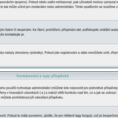
s hlasováním spojeno). Pokud nikdo zatím nehlasoval, pak uživatelé mohou vymazat
y to tak může učinit jen moderátor nebo administrátor. Tímto opatřením se snažíme z
m lidem či skupinám. Ke čtení, prohlížení, přispívání atd. potřebujete zvláštní auto
že kontaktujte je.
aby nebyly zkresleny výsledky). Pokud jste registrováni a stále nemůžete volit, zř
Formátování a typy příspěvků
ho použití rozhoduje administrátor (můžete toto nepovolit pro jednotlivé příspěv
y v hranatých závorkách [ a ] a nabízí větší kontrolu nad tím, co a jak se zobrazí. 
 můžete prohlédnout při odesílání příspěvku.
volí. Pokud to máte povoleno, zjistíte, že jen některé tagy fungují, což je
bezpečnos