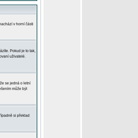
achází v horní části
íte. Pokud je to tak,
vaní uživatelé.
že se jedná o letní
Řešením může být
řípadně si překlad