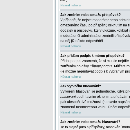
atd.
).
Návrat nahoru
Jak změním nebo smažu příspěvek?
V případě, že nejste moderátor nebo adminis
omezeného času po přispění) kliknutím na t
dodatek u příspěvku, který ukazuje, kolikrá
moderátor či administrátor změnili příspěve
na něj již někdo odpověděl.
Návrat nahoru
Jak přidám podpis k mému příspěvku?
Přidat podpis znamená, že si musíte nejdřív 
zatržením položky
Připojit podpis
. Můžete ro
(je možné nepřidávat podpis k vybraným pří
Návrat nahoru
Jak vytvořím hlasování?
Vytvoření hlasování je jednoduché. Když při
hlasování
pod hlavním oknem na přidávání př
pak alespoň dvě možnosti (nastavte napsán
znamená neomezenou volbu. Počet odpovědí, 
Návrat nahoru
Jak změním nebo smažu hlasování?
Je to stejné jako s příspěvky, hlasování m