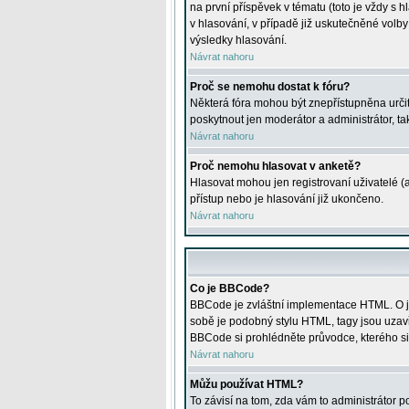
na první příspěvek v tématu (toto je vždy 
v hlasování, v případě již uskutečněné volb
výsledky hlasování.
Návrat nahoru
Proč se nemohu dostat k fóru?
Některá fóra mohou být znepřístupněna určitý
poskytnout jen moderátor a administrátor, tak
Návrat nahoru
Proč nemohu hlasovat v anketě?
Hlasovat mohou jen registrovaní uživatelé (
přístup nebo je hlasování již ukončeno.
Návrat nahoru
Co je BBCode?
BBCode je zvláštní implementace HTML. O je
sobě je podobný stylu HTML, tagy jsou uzavřen
BBCode si prohlédněte průvodce, kterého si
Návrat nahoru
Můžu používat HTML?
To závisí na tom, zda vám to administrátor po