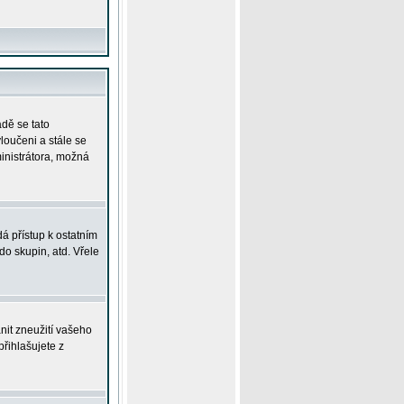
adě se tato
yloučeni a stále se
ministrátora, možná
á přístup k ostatním
o skupin, atd. Vřele
nit zneužití vašeho
přihlašujete z