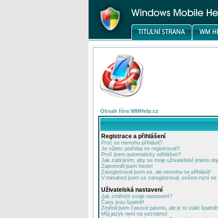
Obsah fóra WMHelp.cz
Registrace a přihlášení
Proč se nemohu přihlásit?
Je vůbec potřeba se registrovat?
Proč jsem automaticky odhlášen?
Jak zabráním, aby se moje uživatelské jméno ob
Zapomněl jsem heslo!
Zaregistroval jsem se, ale nemohu se přihlásit!
V minulosti jsem se zaregistroval, ovšem nyní se 
Uživatelská nastavení
Jak změním svoje nastavení?
Časy jsou špatně!
Změnil jsem časové pásmo, ale je to stále špatně
Můj jazyk není na seznamu!