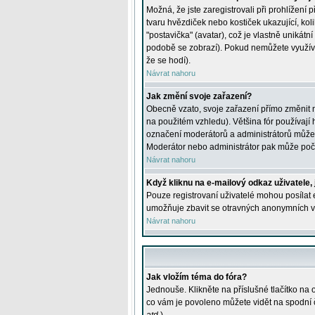
Možná, že jste zaregistrovali při prohlížení
tvaru hvězdiček nebo kostiček ukazující, kol
"postavička" (avatar), což je vlastně unikátn
podobě se zobrazí). Pokud nemůžete využívat 
že se hodí).
Návrat nahoru
Jak změní svoje zařazení?
Obecně vzato, svoje zařazení přímo změnit 
na použitém vzhledu). Většina fór používají h
označení moderátorů a administrátorů může m
Moderátor nebo administrátor pak může počet
Návrat nahoru
Když kliknu na e-mailový odkaz uživatele,
Pouze registrovaní uživatelé mohou posílat e
umožňuje zbavit se otravných anonymních vzk
Návrat nahoru
Jak vložím téma do fóra?
Jednouše. Klikněte na příslušné tlačítko na
co vám je povoleno můžete vidět na spodní 