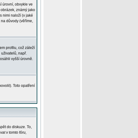
í úrovní, obvykle ve
ší obrázek, známý jako
s nimi naloží (v jaké
t na důvody (věříme,
m profilu, což záleží
 uživatelů, např.
osáhli vyšší úrovně.
volil). Toto opatření
pět do diskuze. To,
at v tomto fóru,