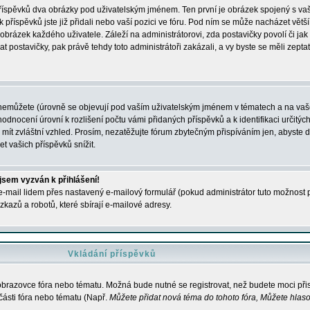
 příspěvků dva obrázky pod uživatelským jménem. Ten první je obrázek spojený s vaš
ik příspěvků jste již přidali nebo vaší pozici ve fóru. Pod ním se může nacházet vět
í obrázek každého uživatele. Záleží na administrátorovi, zda postavičky povolí či jak 
postavičky, pak právě tehdy toto administrátoři zakázali, a vy byste se měli zepta
nemůžete (úrovně se objevují pod vaším uživatelským jménem v tématech a na vaše
odnocení úrovní k rozlišení počtu vámi přidaných příspěvků a k identifikaci určitých
ít zvláštní vzhled. Prosím, nezatěžujte fórum zbytečným přispíváním jen, abyste d
 vašich příspěvků snížit.
 jsem vyzván k přihlášení!
-mail lidem přes nastavený e-mailový formulář (pokud administrátor tuto možnost po
azů a robotů, které sbírají e-mailové adresy.
Vkládání příspěvků
 obrazovce fóra nebo tématu. Možná bude nutné se registrovat, než budete moci přis
části fóra nebo tématu (Např.
Můžete přidat nová téma do tohoto fóra, Můžete hlasov