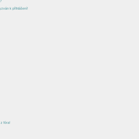
?
yzván k přihlášení!
z fóra!