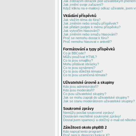
Jak zobrazím obrázek pod uživatelským jménem
Jak změní svoje zařazení?
Když kliknu na e-mailový odkaz uživatele, jsem v
Vkládání příspěvků
Jak vložím téma do fóra?
Jak změním nebo smažu příspěvek?
Jak přidám podpis k mému příspěvku?
Jak vytvořím hlasování?
Jak změním nebo smažu hlasování?
Proč se nemohu dostat k fóru?
Proč nemohu hlasovat v anketě?
Formátování a typy příspěvků
Co je BBCode?
Můžu používat HTML?
Co to jsou smajlíky?
Mohu přidávat obrázky?
Co to jsou oznámení?
Co to jsou důležitá témata?
Co to jsou uzamčená témata?
Uživatelské úrovně a skupiny
Kdo jsou administrátoři?
Kdo jsou moderátoři?
Co jsou uživatelské skupiny?
Jak se mohu zapojit do uživatelské skupiny?
Jak se stanu moderátorem uživatelské skupiny?
Soukromé zprávy
Nemůžu posílat soukromé zprávy!
Dostávám nechtěné soukromé zprávy!
Dostal jsem spamový a obtížný e-mail od někoho 
Záležitosti okolo phpBB 2
Kdo napsal tento program?
Proč není k dispozici funkce X?