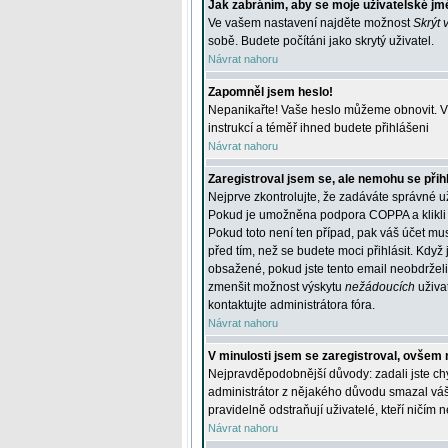
Jak zabráním, aby se moje uživatelské jm
Ve vašem nastavení najděte možnost
Skrýt 
sobě. Budete počítáni jako skrytý uživatel.
Návrat nahoru
Zapomněl jsem heslo!
Nepanikařte! Vaše heslo můžeme obnovit. V 
instrukcí a téměř ihned budete přihlášeni
Návrat nahoru
Zaregistroval jsem se, ale nemohu se přihl
Nejprve zkontrolujte, že zadáváte správné u
Pokud je umožněna podpora COPPA a klikli j
Pokud toto není ten případ, pak váš účet mus
před tím, než se budete moci přihlásit. Když 
obsažené, pokud jste tento email neobdrželi
zmenšit možnost výskytu
nežádoucích
uživat
kontaktujte administrátora fóra.
Návrat nahoru
V minulosti jsem se zaregistroval, ovšem 
Nejpravděpodobnější důvody: zadali jste chyb
administrátor z nějakého důvodu smazal váš ú
pravidelně odstraňují uživatelé, kteří ničím 
Návrat nahoru