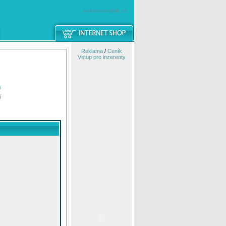
windowsmobile.cz
Reklama
/
Ceník
Vstup pro inzerenty
e
í