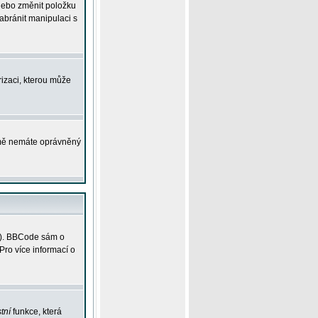
 nebo změnit položku
abránit manipulaci s
rizaci, kterou může
ejmě nemáte oprávněný
ky). BBCode sám o
Pro více informací o
tní
funkce, která