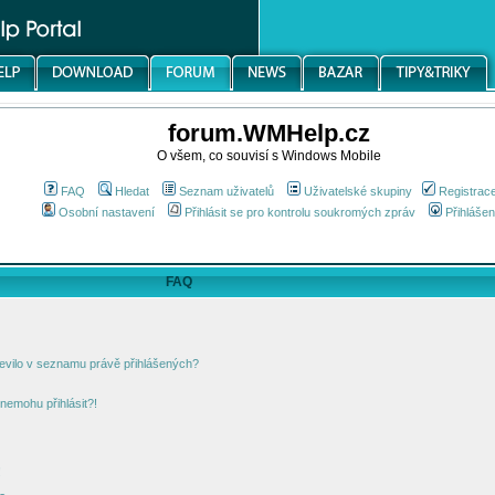
forum.WMHelp.cz
O všem, co souvisí s Windows Mobile
FAQ
Hledat
Seznam uživatelů
Uživatelské skupiny
Registrac
Osobní nastavení
Přihlásit se pro kontrolu soukromých zpráv
Přihlášen
FAQ
jevilo v seznamu právě přihlášených?
nemohu přihlásit?!
!