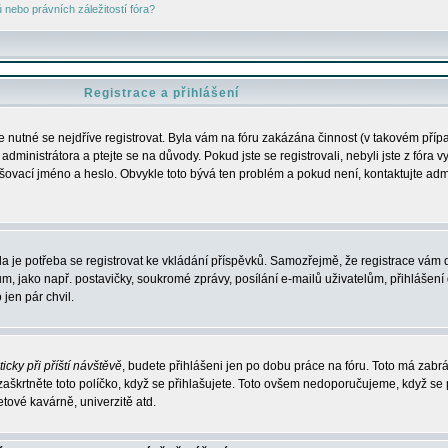
nebo právních záležitostí fóra?
Registrace a přihlášení
je nutné se nejdříve registrovat. Byla vám na fóru zakázána činnost (v takovém příp
dministrátora a ptejte se na důvody. Pokud jste se registrovali, nebyli jste z fóra v
lašovací jméno a heslo. Obvykle toto bývá ten problém a pokud není, kontaktujte ad
da je potřeba se registrovat ke vkládání příspěvků. Samozřejmě, že registrace vám d
ako např. postavičky, soukromé zprávy, posílání e-mailů uživatelům, přihlášení d
jen pár chvil.
icky při příští návštěvě
, budete přihlášeni jen po dobu práce na fóru. Toto má zabrá
 zaškrtněte toto políčko, když se přihlašujete. Toto ovšem nedoporučujeme, když se 
etové kavárně, univerzitě atd.