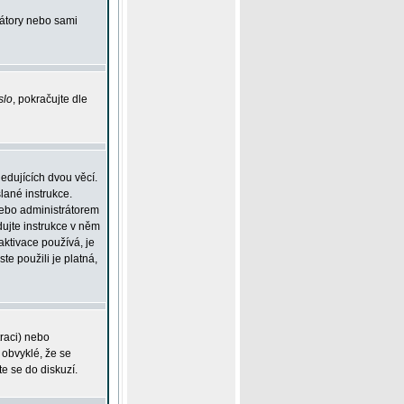
rátory nebo sami
slo
, pokračujte dle
edujících dvou věcí.
lané instrukce.
 nebo administrátorem
dujte instrukce v něm
aktivace používá, je
ste použili je platná,
traci) nebo
 obvyklé, že se
te se do diskuzí.