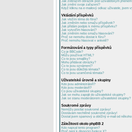
Jak zobrazím obrázek pod uživatelským jménem
Jak změní svoje zařazení?
Když kliknu na e-mailový odkaz uživatele, jsem v
Vkládání příspěvků
Jak vložím téma do fóra?
Jak změním nebo smažu příspěvek?
Jak přidám podpis k mému příspěvku?
Jak vytvořím hlasování?
Jak změním nebo smažu hlasování?
Proč se nemohu dostat k fóru?
Proč nemohu hlasovat v anketě?
Formátování a typy příspěvků
Co je BBCode?
Můžu používat HTML?
Co to jsou smajlíky?
Mohu přidávat obrázky?
Co to jsou oznámení?
Co to jsou důležitá témata?
Co to jsou uzamčená témata?
Uživatelské úrovně a skupiny
Kdo jsou administrátoři?
Kdo jsou moderátoři?
Co jsou uživatelské skupiny?
Jak se mohu zapojit do uživatelské skupiny?
Jak se stanu moderátorem uživatelské skupiny?
Soukromé zprávy
Nemůžu posílat soukromé zprávy!
Dostávám nechtěné soukromé zprávy!
Dostal jsem spamový a obtížný e-mail od někoho 
Záležitosti okolo phpBB 2
Kdo napsal tento program?
Proč není k dispozici funkce X?