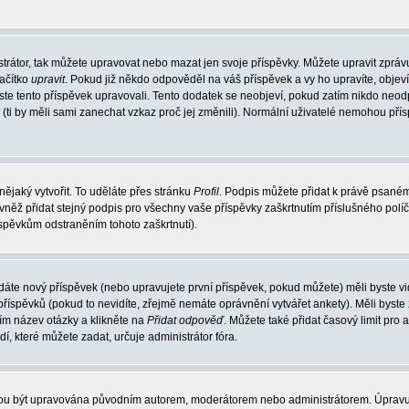
trátor, tak můžete upravovat nebo mazat jen svoje příspěvky. Můžete upravit zpráv
lačítko
upravit
. Pokud již někdo odpověděl na váš příspěvek a vy ho upravíte, objev
t jste tento příspěvek upravovali. Tento dodatek se neobjeví, pokud zatím nikdo ne
k (ti by měli sami zanechat vzkaz proč jej změnili). Normální uživatelé nemohou př
nějaký vytvořit. To uděláte přes stránku
Profil
. Podpis můžete přidat k právě psané
vněž přidat stejný podpis pro všechny vaše příspěvky zaškrtnutím příslušného políč
spěvkům odstraněním tohoto zaškrtnutí).
dáte nový příspěvek (nebo upravujete první příspěvek, pokud můžete) měli byste vid
íspěvků (pokud to nevidíte, zřejmě nemáte oprávnění vytvářet ankety). Měli byste
ím název otázky a klikněte na
Přidat odpověď
. Můžete také přidat časový limit pro 
které můžete zadat, určuje administrátor fóra.
ohou být upravována původním autorem, moderátorem nebo administrátorem. Úpravu 