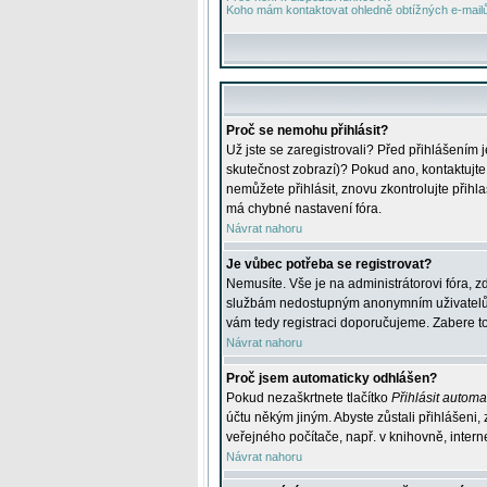
Koho mám kontaktovat ohledně obtížných e-mailů 
Proč se nemohu přihlásit?
Už jste se zaregistrovali? Před přihlášením 
skutečnost zobrazí)? Pokud ano, kontaktujte a
nemůžete přihlásit, znovu zkontrolujte přih
má chybné nastavení fóra.
Návrat nahoru
Je vůbec potřeba se registrovat?
Nemusíte. Vše je na administrátorovi fóra, z
službám nedostupným anonymním uživatelům, j
vám tedy registraci doporučujeme. Zabere to 
Návrat nahoru
Proč jsem automaticky odhlášen?
Pokud nezaškrtnete tlačítko
Přihlásit automat
účtu někým jiným. Abyste zůstali přihlášeni,
veřejného počítače, např. v knihovně, intern
Návrat nahoru