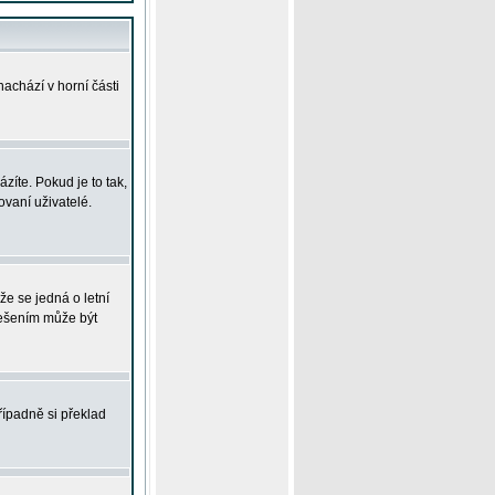
achází v horní části
íte. Pokud je to tak,
vaní uživatelé.
že se jedná o letní
Řešením může být
řípadně si překlad