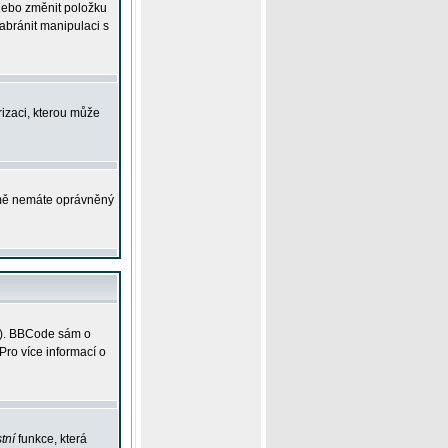
 nebo změnit položku
abránit manipulaci s
rizaci, kterou může
ejmě nemáte oprávněný
ky). BBCode sám o
Pro více informací o
tní
funkce, která