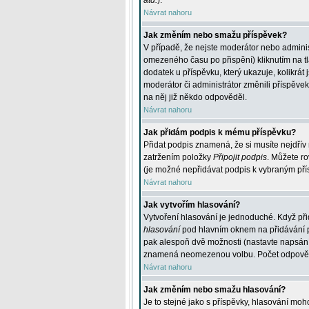
atd.
).
Návrat nahoru
Jak změním nebo smažu příspěvek?
V případě, že nejste moderátor nebo adminis
omezeného času po přispění) kliknutím na t
dodatek u příspěvku, který ukazuje, kolikrá
moderátor či administrátor změnili příspěve
na něj již někdo odpověděl.
Návrat nahoru
Jak přidám podpis k mému příspěvku?
Přidat podpis znamená, že si musíte nejdřív 
zatržením položky
Připojit podpis
. Můžete ro
(je možné nepřidávat podpis k vybraným pří
Návrat nahoru
Jak vytvořím hlasování?
Vytvoření hlasování je jednoduché. Když při
hlasování
pod hlavním oknem na přidávání př
pak alespoň dvě možnosti (nastavte napsán
znamená neomezenou volbu. Počet odpovědí, 
Návrat nahoru
Jak změním nebo smažu hlasování?
Je to stejné jako s příspěvky, hlasování m