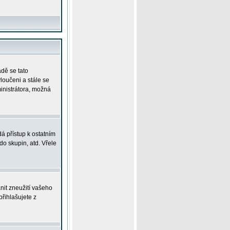
adě se tato
yloučeni a stále se
ministrátora, možná
á přístup k ostatním
o skupin, atd. Vřele
nit zneužití vašeho
přihlašujete z