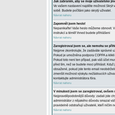
Jak zabráním, aby se moje uživatelské jm
Ve vašem nastavení najděte možnost
Skrýt 
sobě. Budete počítáni jako skrytý uživatel.
Návrat nahoru
Zapomněl jsem heslo!
Nepanikařte! Vaše heslo můžeme obnovit. V 
instrukcí a téměř ihned budete přihlášeni
Návrat nahoru
Zaregistroval jsem se, ale nemohu se přihl
Nejprve zkontrolujte, že zadáváte správné u
Pokud je umožněna podpora COPPA a klikli j
Pokud toto není ten případ, pak váš účet mus
před tím, než se budete moci přihlásit. Když 
obsažené, pokud jste tento email neobdrželi
zmenšit možnost výskytu
nežádoucích
uživat
kontaktujte administrátora fóra.
Návrat nahoru
V minulosti jsem se zaregistroval, ovšem 
Nejpravděpodobnější důvody: zadali jste chyb
administrátor z nějakého důvodu smazal váš ú
pravidelně odstraňují uživatelé, kteří ničím 
Návrat nahoru