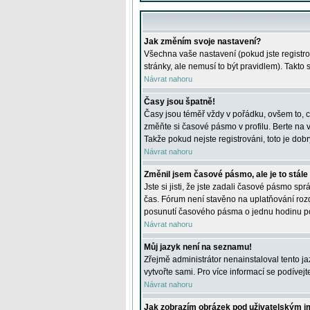
Jak změním svoje nastavení?
Všechna vaše nastavení (pokud jste registro
stránky, ale nemusí to být pravidlem). Takto
Návrat nahoru
Časy jsou špatně!
Časy jsou téměř vždy v pořádku, ovšem to, c
změňte si časové pásmo v profilu. Berte na
Takže pokud nejste registrováni, toto je dobr
Návrat nahoru
Změnil jsem časové pásmo, ale je to stále
Jste si jisti, že jste zadali časové pásmo sp
čas. Fórum není stavěno na uplatňování roz
posunutí časového pásma o jednu hodinu po 
Návrat nahoru
Můj jazyk není na seznamu!
Zřejmě administrátor nenainstaloval tento jaz
vytvořte sami. Pro více informací se podívej
Návrat nahoru
Jak zobrazím obrázek pod uživatelským 