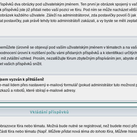
 příspěvků dva obrázky pod uživatelským jménem. Ten první je obrázek spojený s vaš
ik příspěvků jste již přidali nebo vaší pozici ve fóru. Pod ním se může nacházet vět
í obrázek každého uživatele. Záleží na administrátorovi, zda postavičky povolí či jak 
postavičky, pak právě tehdy toto administrátoři zakázali, a vy byste se měli zepta
nemůžete (úrovně se objevují pod vaším uživatelským jménem v tématech a na vaše
odnocení úrovní k rozlišení počtu vámi přidaných příspěvků a k identifikaci určitých
ít zvláštní vzhled. Prosím, nezatěžujte fórum zbytečným přispíváním jen, abyste d
 vašich příspěvků snížit.
 jsem vyzván k přihlášení!
-mail lidem přes nastavený e-mailový formulář (pokud administrátor tuto možnost po
azů a robotů, které sbírají e-mailové adresy.
Vkládání příspěvků
 obrazovce fóra nebo tématu. Možná bude nutné se registrovat, než budete moci přis
části fóra nebo tématu (Např.
Můžete přidat nová téma do tohoto fóra, Můžete hlasov