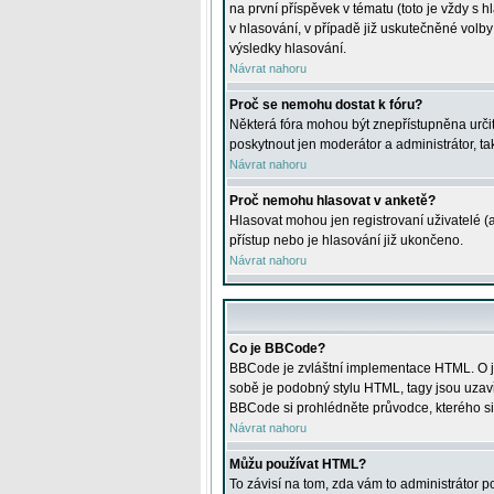
na první příspěvek v tématu (toto je vždy 
v hlasování, v případě již uskutečněné volb
výsledky hlasování.
Návrat nahoru
Proč se nemohu dostat k fóru?
Některá fóra mohou být znepřístupněna určitý
poskytnout jen moderátor a administrátor, tak
Návrat nahoru
Proč nemohu hlasovat v anketě?
Hlasovat mohou jen registrovaní uživatelé (
přístup nebo je hlasování již ukončeno.
Návrat nahoru
Co je BBCode?
BBCode je zvláštní implementace HTML. O je
sobě je podobný stylu HTML, tagy jsou uzavřen
BBCode si prohlédněte průvodce, kterého si
Návrat nahoru
Můžu používat HTML?
To závisí na tom, zda vám to administrátor po