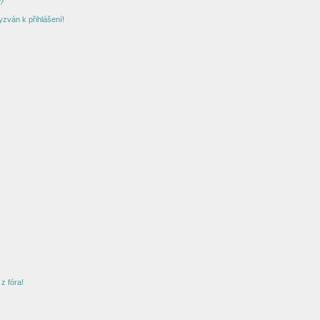
?
yzván k přihlášení!
z fóra!