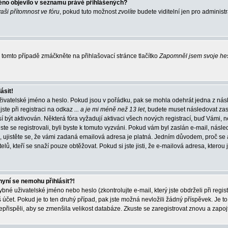
éno objevilo v seznamu právě přihlášených?
vaši přítomnost ve fóru
, pokud tuto možnost
zvolíte
budete viditelní jen pro administ
tomto případě zmáčkněte na přihlašovací stránce tlačítko
Zapomněl jsem svoje he
ásit!
živatelské jméno a heslo. Pokud jsou v pořádku, pak se mohla odehrát jedna z násl
ste při registraci na odkaz
... a je mi méně než 13 let
, budete muset následovat zas
í být aktivován. Některá fóra vyžadují aktivaci všech nových registrací, buď Vámi,
jste se registrovali, byli byste k tomuto vyzváni. Pokud vám byl zaslán e-mail, násle
, ujistěte se, že vámi zadaná emailová adresa je platná. Jedním důvodem, proč se 
elů, kteří se snaží pouze obtěžovat. Pokud si jste jisti, že e-mailová adresa, kterou j
nyní se nemohu přihlásit?!
né uživatelské jméno nebo heslo (zkontrolujte e-mail, který jste obdrželi při regis
čet. Pokud je to ten druhý případ, pak jste možná nevložili žádný příspěvek. Je to
nepřispěli, aby se zmenšila velikost databáze. Zkuste se zaregistrovat znovu a zapoj