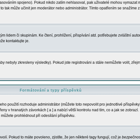
s hlasováním spojeno). Pokud nikdo zatím nehlasoval, pak uživatelé mohou vymazat
y to tak může učinit jen moderátor nebo administrátor. Tímto opatřením se snažíme z
m lidem či skupinám. Ke čtení, prohlížení, přispívání atd. potřebujete zvláštní auto
že kontaktujte je.
aby nebyly zkresleny výsledky). Pokud jste registrováni a stále nemůžete volit, zř
Formátování a typy příspěvků
ho použití rozhoduje administrátor (můžete toto nepovolit pro jednotlivé příspěv
y v hranatých závorkách [ a ] a nabízí větší kontrolu nad tím, co a jak se zobrazí. 
 můžete prohlédnout při odesílání příspěvku.
volí. Pokud to máte povoleno, zjistíte, že jen některé tagy fungují, což je
bezpečnos