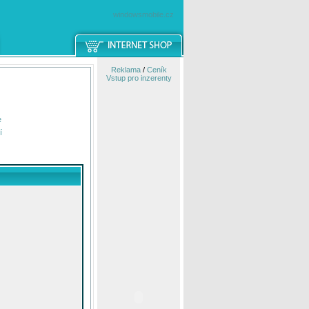
windowsmobile.cz
Reklama
/
Ceník
Vstup pro inzerenty
e
í