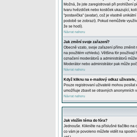
Možná, že jste zaregistrovali při prohlížení
tvaru hvězdiček nebo kostiček ukazující, kol
"postavička" (avatar), což je vlastně unikátn
podobě se zobrazí). Pokud nemůžete využívat 
že se hodí).
Návrat nahoru
Jak změní svoje zařazení?
Obecně vzato, svoje zařazení přímo změnit 
na použitém vzhledu). Většina fór používají h
označení moderátorů a administrátorů může m
Moderátor nebo administrátor pak může počet
Návrat nahoru
Když kliknu na e-mailový odkaz uživatele,
Pouze registrovaní uživatelé mohou posílat e
umožňuje zbavit se otravných anonymních vzk
Návrat nahoru
Jak vložím téma do fóra?
Jednouše. Klikněte na příslušné tlačítko na
co vám je povoleno můžete vidět na spodní 