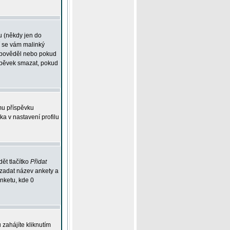
u (někdy jen do
í se vám malinký
odpověděl nebo pokud
íspěvek smazat, pokud
mu příspěvku
ka v nastavení profilu
ět tlačítko
Přidat
 zadat název ankety a
anketu, kde 0
zahájíte kliknutím