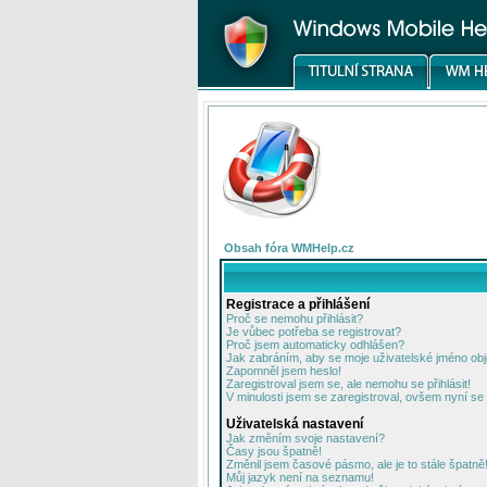
Obsah fóra WMHelp.cz
Registrace a přihlášení
Proč se nemohu přihlásit?
Je vůbec potřeba se registrovat?
Proč jsem automaticky odhlášen?
Jak zabráním, aby se moje uživatelské jméno ob
Zapomněl jsem heslo!
Zaregistroval jsem se, ale nemohu se přihlásit!
V minulosti jsem se zaregistroval, ovšem nyní se 
Uživatelská nastavení
Jak změním svoje nastavení?
Časy jsou špatně!
Změnil jsem časové pásmo, ale je to stále špatně
Můj jazyk není na seznamu!