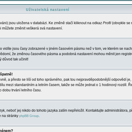
Uživatelská nastavení
váni) jsou uložena v databázi. Ke změně stačí kliknout na odkaz
Profil
(obvykle se n
 si můžete změnit veškerá svá nastavení.
o vidíte jsou časy zobrazené v jiném časovém pásmu než v tom, ve kterém se nacház
 vědomí, že změnou časového pásma a podobná nastavení mohou měnit jen registro
ý důvod tak učinit!
 špatně!
rávně, a přesto se liší od toho správného, pak tou nejpravděpodobnější odpovědí je, 
dílu mezi standardním a letním časem, takže se může jednat o 1 hodinový rozdíl. 
dobu trvání letního času.
yk, neboť jej nikdo do tohoto jazyka zatím nepřeložil. Kontaktujte administrátora, p
te na stránky
.
phpBB Group
jménem?