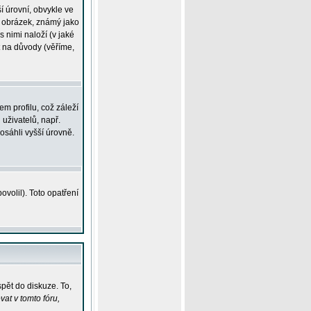
í úrovní, obvykle ve
ší obrázek, známý jako
s nimi naloží (v jaké
t na důvody (věříme,
m profilu, což záleží
 uživatelů, např.
osáhli vyšší úrovně.
volil). Toto opatření
pět do diskuze. To,
at v tomto fóru,