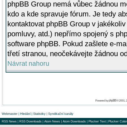
phpBB Group nemá vůbec žádnou moc 
kdo a kde spravuje fórum. Je tedy a
kontaktovat phpBB Group v jakékoliv p
pomluvy, atd.) nepřímo spojený s p
software phpBB. Pokud zašlete e-mai
třetí stranou, neočekávejte žádnou o
Návrat nahoru
phpBB
Powered by
© 2001, 
Webmaster
|
Hledání
|
Statistiky
|
Syndikační kanály
RSS News
|
RSS Downloads
|
Atom News
|
Atom Downloads
|
Plucker Text
|
Plucker Color