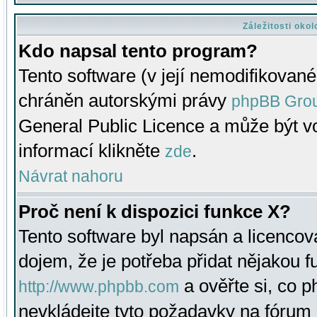
Záležitosti oko
Kdo napsal tento program?
Tento software (v její nemodifikované
chráněn autorskými právy
phpBB Gro
General Public Licence a může být vo
informací klikněte
.
zde
Návrat nahoru
Proč není k dispozici funkce X?
Tento software byl napsán a licenco
dojem, že je potřeba přidat nějakou f
a ověřte si, co 
http://www.phpbb.com
nevkládejte tyto požadavky na fóru