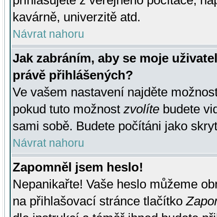
přihlašujete z veřejného počítače, na
kavárně, univerzitě atd.
Návrat nahoru
Jak zabráním, aby se moje uživate
právě přihlášených?
Ve vašem nastavení najděte možnos
pokud tuto možnost
zvolíte
budete vid
sami sobě. Budete počítáni jako skryt
Návrat nahoru
Zapomněl jsem heslo!
Nepanikařte! Vaše heslo můžeme obn
na přihlašovací stránce tlačítko
Zapom