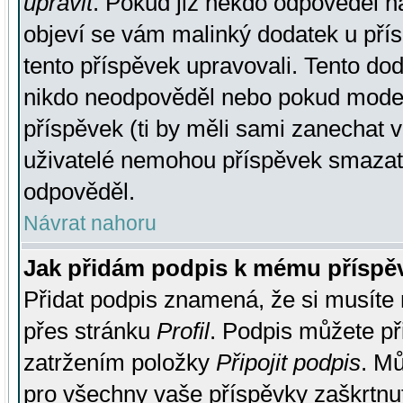
upravit
. Pokud již někdo odpověděl na
objeví se vám malinký dodatek u přísp
tento příspěvek upravovali. Tento do
nikdo neodpověděl nebo pokud moderá
příspěvek (ti by měli sami zanechat v
uživatelé nemohou příspěvek smazat,
odpověděl.
Návrat nahoru
Jak přidám podpis k mému příspě
Přidat podpis znamená, že si musíte n
přes stránku
Profil
. Podpis můžete p
zatržením položky
Připojit podpis
. Mů
pro všechny vaše příspěvky zaškrtnut