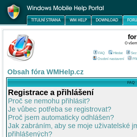
fo
O všem
FAQ
Hledat
Sez
Osobní nastavení
Při
Obsah fóra WMHelp.cz
FAQ
Registrace a přihlášení
Proč se nemohu přihlásit?
Je vůbec potřeba se registrovat?
Proč jsem automaticky odhlášen?
Jak zabráním, aby se moje uživatelské 
přihlášených?