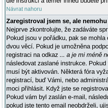
dle instrukcí a téměř ihned budete př
Návrat nahoru
Zaregistroval jsem se, ale nemohu 
Nejprve zkontrolujte, že zadáváte sp
Pokud jsou v pořádku, pak se mohla o
dvou věcí. Pokud je umožněna podpora
registraci na odkaz
... a je mi méně n
následovat zaslané instrukce. Pokud t
musí být aktivován. Některá fóra vyž
registrací, buď Vámi, nebo administr
moci přihlásit. Když jste se registrova
Pokud vám byl zaslán e-mail, násled
pokud jste tento email neobdrželi, uj