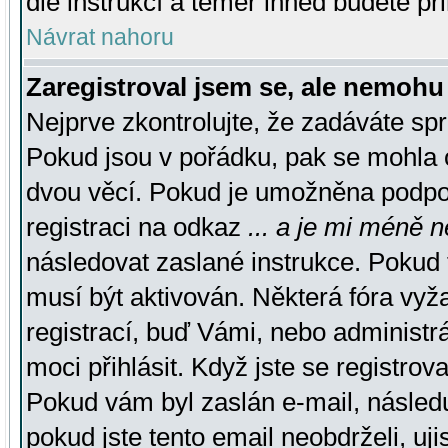
dle instrukcí a téměř ihned budete př
Návrat nahoru
Zaregistroval jsem se, ale nemohu 
Nejprve zkontrolujte, že zadáváte sp
Pokud jsou v pořádku, pak se mohla o
dvou věcí. Pokud je umožněna podpora
registraci na odkaz
... a je mi méně n
následovat zaslané instrukce. Pokud t
musí být aktivován. Některá fóra vyž
registrací, buď Vámi, nebo administr
moci přihlásit. Když jste se registrova
Pokud vám byl zaslán e-mail, násled
pokud jste tento email neobdrželi, uj