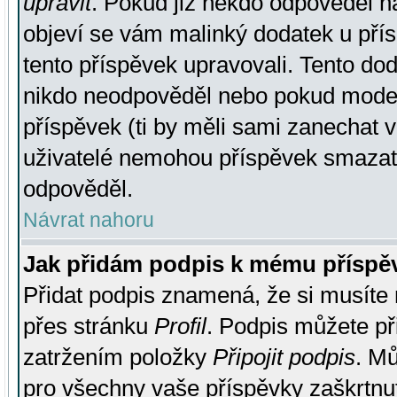
upravit
. Pokud již někdo odpověděl na
objeví se vám malinký dodatek u přísp
tento příspěvek upravovali. Tento do
nikdo neodpověděl nebo pokud moderá
příspěvek (ti by měli sami zanechat v
uživatelé nemohou příspěvek smazat,
odpověděl.
Návrat nahoru
Jak přidám podpis k mému příspě
Přidat podpis znamená, že si musíte n
přes stránku
Profil
. Podpis můžete p
zatržením položky
Připojit podpis
. Mů
pro všechny vaše příspěvky zaškrtnut