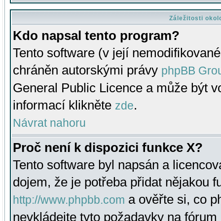
Záležitosti oko
Kdo napsal tento program?
Tento software (v její nemodifikované
chráněn autorskými právy
phpBB Gro
General Public Licence a může být vo
informací klikněte
.
zde
Návrat nahoru
Proč není k dispozici funkce X?
Tento software byl napsán a licenco
dojem, že je potřeba přidat nějakou f
a ověřte si, co 
http://www.phpbb.com
nevkládejte tyto požadavky na fóru