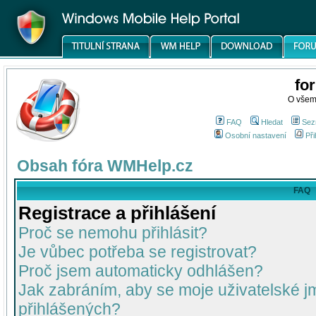
fo
O všem
FAQ
Hledat
Sez
Osobní nastavení
Při
Obsah fóra WMHelp.cz
FAQ
Registrace a přihlášení
Proč se nemohu přihlásit?
Je vůbec potřeba se registrovat?
Proč jsem automaticky odhlášen?
Jak zabráním, aby se moje uživatelské 
přihlášených?