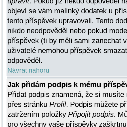
upravit
. Pokud již někdo odpověděl na
objeví se vám malinký dodatek u přísp
tento příspěvek upravovali. Tento do
nikdo neodpověděl nebo pokud moderá
příspěvek (ti by měli sami zanechat v
uživatelé nemohou příspěvek smazat,
odpověděl.
Návrat nahoru
Jak přidám podpis k mému příspě
Přidat podpis znamená, že si musíte n
přes stránku
Profil
. Podpis můžete p
zatržením položky
Připojit podpis
. Mů
pro všechny vaše příspěvky zaškrtnut