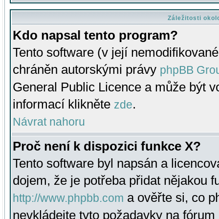
Záležitosti oko
Kdo napsal tento program?
Tento software (v její nemodifikované
chráněn autorskými právy
phpBB Gro
General Public Licence a může být vo
informací klikněte
.
zde
Návrat nahoru
Proč není k dispozici funkce X?
Tento software byl napsán a licenco
dojem, že je potřeba přidat nějakou f
a ověřte si, co 
http://www.phpbb.com
nevkládejte tyto požadavky na fóru