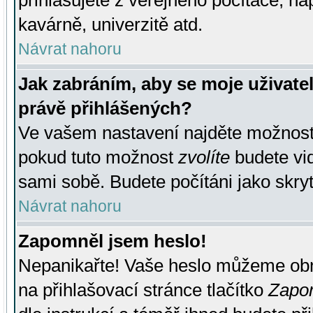
přihlašujete z veřejného počítače, na
kavárně, univerzitě atd.
Návrat nahoru
Jak zabráním, aby se moje uživate
právě přihlášených?
Ve vašem nastavení najděte možnos
pokud tuto možnost
zvolíte
budete vid
sami sobě. Budete počítáni jako skryt
Návrat nahoru
Zapomněl jsem heslo!
Nepanikařte! Vaše heslo můžeme obn
na přihlašovací stránce tlačítko
Zapom