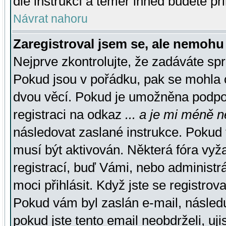
dle instrukcí a téměř ihned budete př
Návrat nahoru
Zaregistroval jsem se, ale nemohu 
Nejprve zkontrolujte, že zadáváte sp
Pokud jsou v pořádku, pak se mohla o
dvou věcí. Pokud je umožněna podpora
registraci na odkaz
... a je mi méně n
následovat zaslané instrukce. Pokud t
musí být aktivován. Některá fóra vyž
registrací, buď Vámi, nebo administr
moci přihlásit. Když jste se registrova
Pokud vám byl zaslán e-mail, násled
pokud jste tento email neobdrželi, uj