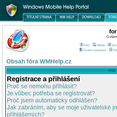
fo
O všem
FAQ
Hledat
Sez
Osobní nastavení
Při
Obsah fóra WMHelp.cz
FAQ
Registrace a přihlášení
Proč se nemohu přihlásit?
Je vůbec potřeba se registrovat?
Proč jsem automaticky odhlášen?
Jak zabráním, aby se moje uživatelské 
přihlášených?