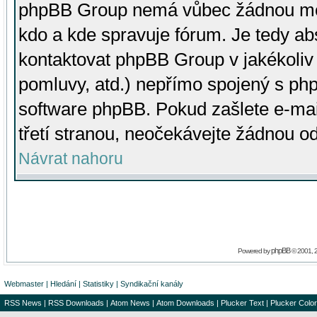
phpBB Group nemá vůbec žádnou moc 
kdo a kde spravuje fórum. Je tedy a
kontaktovat phpBB Group v jakékoliv p
pomluvy, atd.) nepřímo spojený s p
software phpBB. Pokud zašlete e-mai
třetí stranou, neočekávejte žádnou o
Návrat nahoru
phpBB
Powered by
© 2001, 
Webmaster
|
Hledání
|
Statistiky
|
Syndikační kanály
RSS News
|
RSS Downloads
|
Atom News
|
Atom Downloads
|
Plucker Text
|
Plucker Color