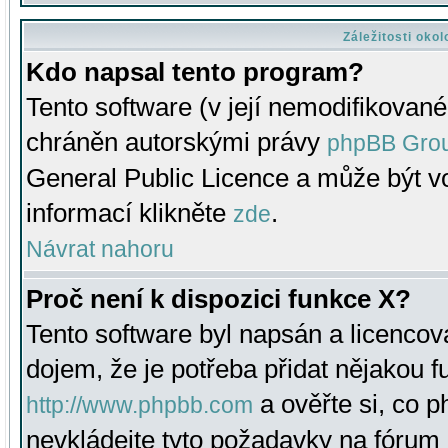
Záležitosti oko
Kdo napsal tento program?
Tento software (v její nemodifikované
chráněn autorskými právy
phpBB Gro
General Public Licence a může být vo
informací klikněte
.
zde
Návrat nahoru
Proč není k dispozici funkce X?
Tento software byl napsán a licenco
dojem, že je potřeba přidat nějakou f
a ověřte si, co 
http://www.phpbb.com
nevkládejte tyto požadavky na fóru