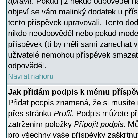
upravit
. Pokud již někdo odpověděl na
objeví se vám malinký dodatek u přísp
tento příspěvek upravovali. Tento do
nikdo neodpověděl nebo pokud moderá
příspěvek (ti by měli sami zanechat v
uživatelé nemohou příspěvek smazat,
odpověděl.
Návrat nahoru
Jak přidám podpis k mému příspě
Přidat podpis znamená, že si musíte n
přes stránku
Profil
. Podpis můžete p
zatržením položky
Připojit podpis
. Mů
pro všechny vaše příspěvky zaškrtnut