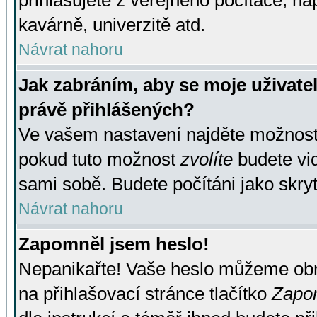
přihlašujete z veřejného počítače, na
kavárně, univerzitě atd.
Návrat nahoru
Jak zabráním, aby se moje uživate
právě přihlášených?
Ve vašem nastavení najděte možnos
pokud tuto možnost
zvolíte
budete vid
sami sobě. Budete počítáni jako skryt
Návrat nahoru
Zapomněl jsem heslo!
Nepanikařte! Vaše heslo můžeme obn
na přihlašovací stránce tlačítko
Zapom