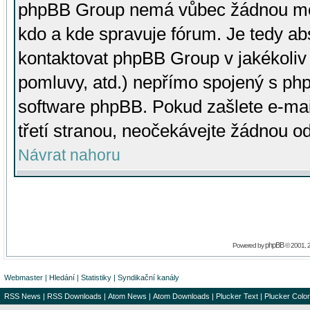
phpBB Group nemá vůbec žádnou moc 
kdo a kde spravuje fórum. Je tedy a
kontaktovat phpBB Group v jakékoliv p
pomluvy, atd.) nepřímo spojený s p
software phpBB. Pokud zašlete e-mai
třetí stranou, neočekávejte žádnou o
Návrat nahoru
phpBB
Powered by
© 2001, 
Webmaster
|
Hledání
|
Statistiky
|
Syndikační kanály
RSS News
|
RSS Downloads
|
Atom News
|
Atom Downloads
|
Plucker Text
|
Plucker Color