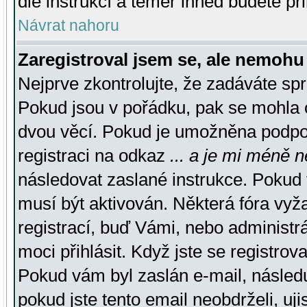
dle instrukcí a téměř ihned budete př
Návrat nahoru
Zaregistroval jsem se, ale nemohu 
Nejprve zkontrolujte, že zadáváte sp
Pokud jsou v pořádku, pak se mohla o
dvou věcí. Pokud je umožněna podpora
registraci na odkaz
... a je mi méně n
následovat zaslané instrukce. Pokud t
musí být aktivován. Některá fóra vyž
registrací, buď Vámi, nebo administr
moci přihlásit. Když jste se registrova
Pokud vám byl zaslán e-mail, násled
pokud jste tento email neobdrželi, uj