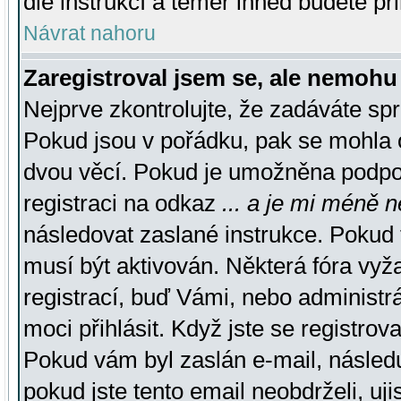
dle instrukcí a téměř ihned budete př
Návrat nahoru
Zaregistroval jsem se, ale nemohu 
Nejprve zkontrolujte, že zadáváte sp
Pokud jsou v pořádku, pak se mohla o
dvou věcí. Pokud je umožněna podpora
registraci na odkaz
... a je mi méně n
následovat zaslané instrukce. Pokud t
musí být aktivován. Některá fóra vyž
registrací, buď Vámi, nebo administr
moci přihlásit. Když jste se registrova
Pokud vám byl zaslán e-mail, násled
pokud jste tento email neobdrželi, uj