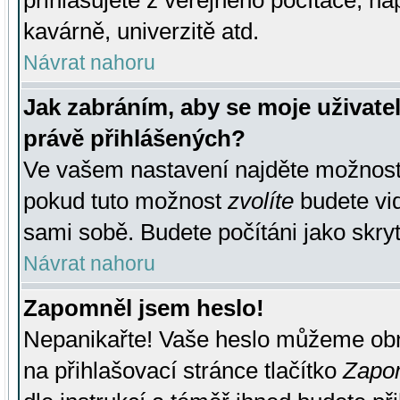
přihlašujete z veřejného počítače, na
kavárně, univerzitě atd.
Návrat nahoru
Jak zabráním, aby se moje uživate
právě přihlášených?
Ve vašem nastavení najděte možnos
pokud tuto možnost
zvolíte
budete vid
sami sobě. Budete počítáni jako skryt
Návrat nahoru
Zapomněl jsem heslo!
Nepanikařte! Vaše heslo můžeme obn
na přihlašovací stránce tlačítko
Zapom