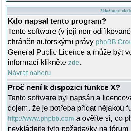
Záležitosti oko
Kdo napsal tento program?
Tento software (v její nemodifikované
chráněn autorskými právy
phpBB Gro
General Public Licence a může být vo
informací klikněte
.
zde
Návrat nahoru
Proč není k dispozici funkce X?
Tento software byl napsán a licenco
dojem, že je potřeba přidat nějakou f
a ověřte si, co 
http://www.phpbb.com
nevkládejte tyto požadavky na fóru