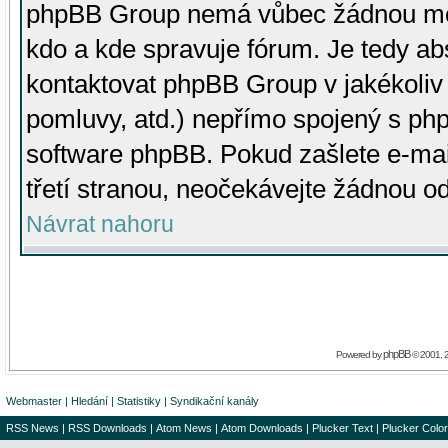
phpBB Group nemá vůbec žádnou moc 
kdo a kde spravuje fórum. Je tedy a
kontaktovat phpBB Group v jakékoliv p
pomluvy, atd.) nepřímo spojený s p
software phpBB. Pokud zašlete e-mai
třetí stranou, neočekávejte žádnou o
Návrat nahoru
phpBB
Powered by
© 2001, 
Webmaster
|
Hledání
|
Statistiky
|
Syndikační kanály
RSS News
|
RSS Downloads
|
Atom News
|
Atom Downloads
|
Plucker Text
|
Plucker Color