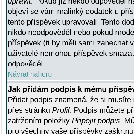
upravit
. Pokud již někdo odpověděl na
objeví se vám malinký dodatek u přísp
tento příspěvek upravovali. Tento do
nikdo neodpověděl nebo pokud moderá
příspěvek (ti by měli sami zanechat v
uživatelé nemohou příspěvek smazat,
odpověděl.
Návrat nahoru
Jak přidám podpis k mému příspě
Přidat podpis znamená, že si musíte n
přes stránku
Profil
. Podpis můžete p
zatržením položky
Připojit podpis
. Mů
pro všechny vaše příspěvky zaškrtnut