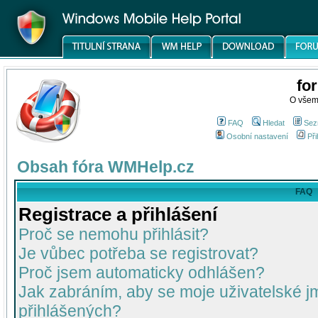
fo
O všem
FAQ
Hledat
Sez
Osobní nastavení
Při
Obsah fóra WMHelp.cz
FAQ
Registrace a přihlášení
Proč se nemohu přihlásit?
Je vůbec potřeba se registrovat?
Proč jsem automaticky odhlášen?
Jak zabráním, aby se moje uživatelské 
přihlášených?