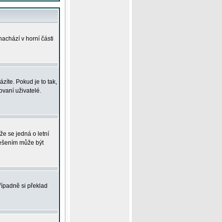
achází v horní části
íte. Pokud je to tak,
vaní uživatelé.
že se jedná o letní
Řešením může být
řípadně si překlad