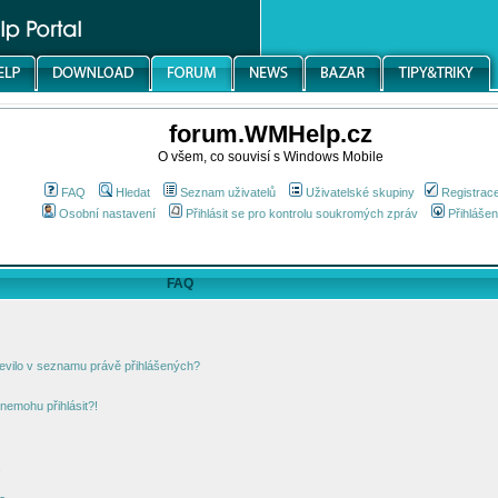
forum.WMHelp.cz
O všem, co souvisí s Windows Mobile
FAQ
Hledat
Seznam uživatelů
Uživatelské skupiny
Registrac
Osobní nastavení
Přihlásit se pro kontrolu soukromých zpráv
Přihlášen
FAQ
jevilo v seznamu právě přihlášených?
nemohu přihlásit?!
!