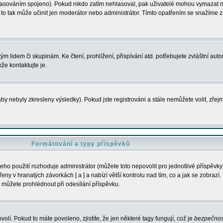
s hlasováním spojeno). Pokud nikdo zatím nehlasoval, pak uživatelé mohou vymazat
y to tak může učinit jen moderátor nebo administrátor. Tímto opatřením se snažíme z
m lidem či skupinám. Ke čtení, prohlížení, přispívání atd. potřebujete zvláštní auto
že kontaktujte je.
aby nebyly zkresleny výsledky). Pokud jste registrováni a stále nemůžete volit, zř
Formátování a typy příspěvků
ho použití rozhoduje administrátor (můžete toto nepovolit pro jednotlivé příspěv
y v hranatých závorkách [ a ] a nabízí větší kontrolu nad tím, co a jak se zobrazí. 
 můžete prohlédnout při odesílání příspěvku.
volí. Pokud to máte povoleno, zjistíte, že jen některé tagy fungují, což je
bezpečnos