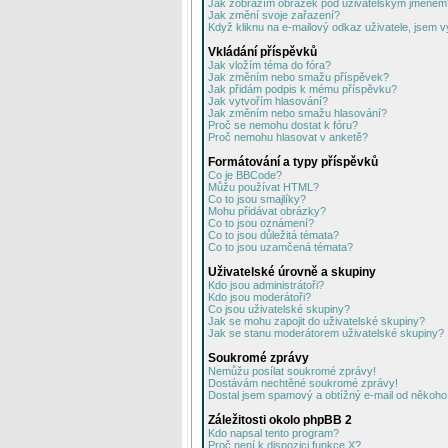
Jak zobrazím obrázek pod uživatelským jménem
Jak změní svoje zařazení?
Když kliknu na e-mailový odkaz uživatele, jsem v
Vkládání příspěvků
Jak vložím téma do fóra?
Jak změním nebo smažu příspěvek?
Jak přidám podpis k mému příspěvku?
Jak vytvořím hlasování?
Jak změním nebo smažu hlasování?
Proč se nemohu dostat k fóru?
Proč nemohu hlasovat v anketě?
Formátování a typy příspěvků
Co je BBCode?
Můžu používat HTML?
Co to jsou smajlíky?
Mohu přidávat obrázky?
Co to jsou oznámení?
Co to jsou důležitá témata?
Co to jsou uzamčená témata?
Uživatelské úrovně a skupiny
Kdo jsou administrátoři?
Kdo jsou moderátoři?
Co jsou uživatelské skupiny?
Jak se mohu zapojit do uživatelské skupiny?
Jak se stanu moderátorem uživatelské skupiny?
Soukromé zprávy
Nemůžu posílat soukromé zprávy!
Dostávám nechtěné soukromé zprávy!
Dostal jsem spamový a obtížný e-mail od někoho 
Záležitosti okolo phpBB 2
Kdo napsal tento program?
Proč není k dispozici funkce X?