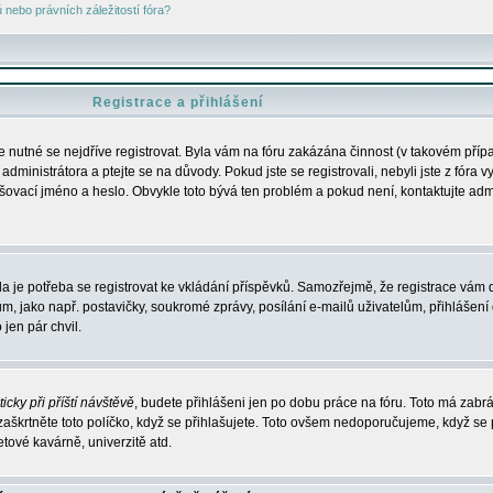
nebo právních záležitostí fóra?
Registrace a přihlášení
je nutné se nejdříve registrovat. Byla vám na fóru zakázána činnost (v takovém příp
dministrátora a ptejte se na důvody. Pokud jste se registrovali, nebyli jste z fóra v
lašovací jméno a heslo. Obvykle toto bývá ten problém a pokud není, kontaktujte ad
da je potřeba se registrovat ke vkládání příspěvků. Samozřejmě, že registrace vám d
ako např. postavičky, soukromé zprávy, posílání e-mailů uživatelům, přihlášení d
jen pár chvil.
icky při příští návštěvě
, budete přihlášeni jen po dobu práce na fóru. Toto má zabrá
 zaškrtněte toto políčko, když se přihlašujete. Toto ovšem nedoporučujeme, když se 
etové kavárně, univerzitě atd.