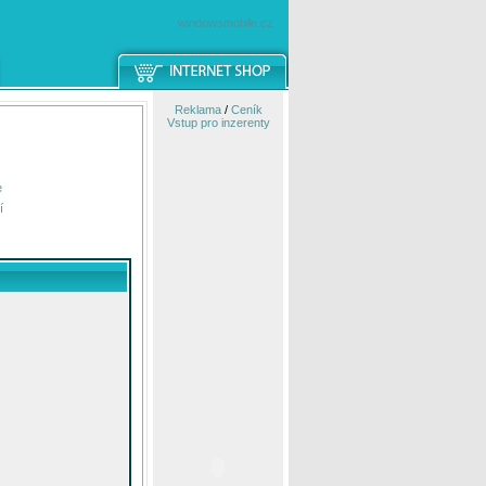
windowsmobile.cz
Reklama
/
Ceník
Vstup pro inzerenty
e
í