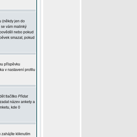
u (někdy jen do
í se vám malinký
odpověděl nebo pokud
íspěvek smazat, pokud
mu příspěvku
ka v nastavení profilu
ět tlačítko
Přidat
 zadat název ankety a
anketu, kde 0
zahájíte kliknutím