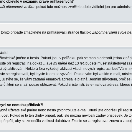
éno objevilo v seznamu právě přihlášených?
vaši přítomnost ve fóru
, pokud tuto možnost
zvolíte
budete viditelní jen pro administ
tomto případě zmáčkněte na přihlašovací stránce tlačítko
Zapomněl jsem svoje he
ásit!
živatelské jméno a heslo. Pokud jsou v pořádku, pak se mohla odehrát jedna z násl
ste při registraci na odkaz
... a je mi méně než 13 let
, budete muset následovat zas
í být aktivován. Některá fóra vyžadují aktivaci všech nových registrací, buď Vámi,
jste se registrovali, byli byste k tomuto vyzváni. Pokud vám byl zaslán e-mail, násle
, ujistěte se, že vámi zadaná emailová adresa je platná. Jedním důvodem, proč se 
elů, kteří se snaží pouze obtěžovat. Pokud si jste jisti, že e-mailová adresa, kterou j
nyní se nemohu přihlásit?!
né uživatelské jméno nebo heslo (zkontrolujte e-mail, který jste obdrželi při regis
čet. Pokud je to ten druhý případ, pak jste možná nevložili žádný příspěvek. Je to
nepřispěli, aby se zmenšila velikost databáze. Zkuste se zaregistrovat znovu a zapoj