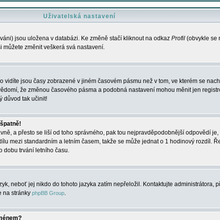
Uživatelská nastavení
váni) jsou uložena v databázi. Ke změně stačí kliknout na odkaz
Profil
(obvykle se n
 si můžete změnit veškerá svá nastavení.
o vidíte jsou časy zobrazené v jiném časovém pásmu než v tom, ve kterém se nacház
 vědomí, že změnou časového pásma a podobná nastavení mohou měnit jen registro
ý důvod tak učinit!
 špatně!
rávně, a přesto se liší od toho správného, pak tou nejpravděpodobnější odpovědí je, 
dílu mezi standardním a letním časem, takže se může jednat o 1 hodinový rozdíl. 
dobu trvání letního času.
yk, neboť jej nikdo do tohoto jazyka zatím nepřeložil. Kontaktujte administrátora, p
te na stránky
.
phpBB Group
jménem?