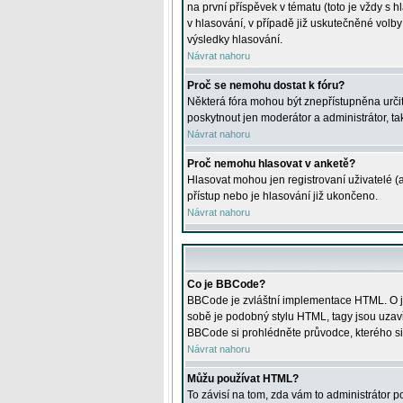
na první příspěvek v tématu (toto je vždy 
v hlasování, v případě již uskutečněné volb
výsledky hlasování.
Návrat nahoru
Proč se nemohu dostat k fóru?
Některá fóra mohou být znepřístupněna určitý
poskytnout jen moderátor a administrátor, tak
Návrat nahoru
Proč nemohu hlasovat v anketě?
Hlasovat mohou jen registrovaní uživatelé (
přístup nebo je hlasování již ukončeno.
Návrat nahoru
Co je BBCode?
BBCode je zvláštní implementace HTML. O je
sobě je podobný stylu HTML, tagy jsou uzavřen
BBCode si prohlédněte průvodce, kterého si
Návrat nahoru
Můžu používat HTML?
To závisí na tom, zda vám to administrátor po