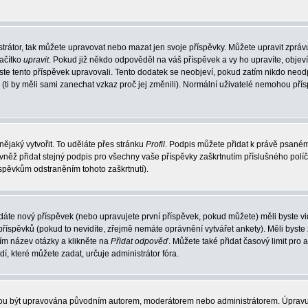
trátor, tak můžete upravovat nebo mazat jen svoje příspěvky. Můžete upravit zpráv
lačítko
upravit
. Pokud již někdo odpověděl na váš příspěvek a vy ho upravíte, objev
t jste tento příspěvek upravovali. Tento dodatek se neobjeví, pokud zatím nikdo ne
k (ti by měli sami zanechat vzkaz proč jej změnili). Normální uživatelé nemohou př
nějaký vytvořit. To uděláte přes stránku
Profil
. Podpis můžete přidat k právě psané
vněž přidat stejný podpis pro všechny vaše příspěvky zaškrtnutím příslušného políč
spěvkům odstraněním tohoto zaškrtnutí).
dáte nový příspěvek (nebo upravujete první příspěvek, pokud můžete) měli byste vid
íspěvků (pokud to nevidíte, zřejmě nemáte oprávnění vytvářet ankety). Měli byste
ím název otázky a klikněte na
Přidat odpověď
. Můžete také přidat časový limit pro 
které můžete zadat, určuje administrátor fóra.
ohou být upravována původním autorem, moderátorem nebo administrátorem. Úpravu 