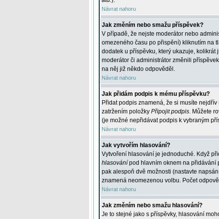
atd.
).
Návrat nahoru
Jak změním nebo smažu příspěvek?
V případě, že nejste moderátor nebo adminis
omezeného času po přispění) kliknutím na t
dodatek u příspěvku, který ukazuje, kolikrá
moderátor či administrátor změnili příspěve
na něj již někdo odpověděl.
Návrat nahoru
Jak přidám podpis k mému příspěvku?
Přidat podpis znamená, že si musíte nejdřív 
zatržením položky
Připojit podpis
. Můžete ro
(je možné nepřidávat podpis k vybraným pří
Návrat nahoru
Jak vytvořím hlasování?
Vytvoření hlasování je jednoduché. Když při
hlasování
pod hlavním oknem na přidávání př
pak alespoň dvě možnosti (nastavte napsán
znamená neomezenou volbu. Počet odpovědí, 
Návrat nahoru
Jak změním nebo smažu hlasování?
Je to stejné jako s příspěvky, hlasování m