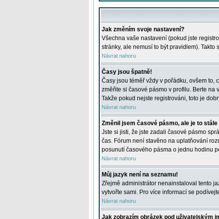
Jak změním svoje nastavení?
Všechna vaše nastavení (pokud jste registro
stránky, ale nemusí to být pravidlem). Takto
Návrat nahoru
Časy jsou špatně!
Časy jsou téměř vždy v pořádku, ovšem to, c
změňte si časové pásmo v profilu. Berte na
Takže pokud nejste registrováni, toto je dobr
Návrat nahoru
Změnil jsem časové pásmo, ale je to stále
Jste si jisti, že jste zadali časové pásmo sp
čas. Fórum není stavěno na uplatňování roz
posunutí časového pásma o jednu hodinu po 
Návrat nahoru
Můj jazyk není na seznamu!
Zřejmě administrátor nenainstaloval tento jaz
vytvořte sami. Pro více informací se podívej
Návrat nahoru
Jak zobrazím obrázek pod uživatelským 