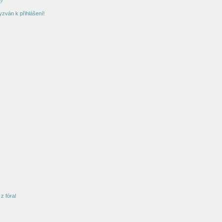
?
yzván k přihlášení!
z fóra!