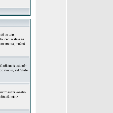
adě se tato
yloučeni a stále se
ministrátora, možná
á přístup k ostatním
o skupin, atd. Vřele
nit zneužití vašeho
přihlašujete z