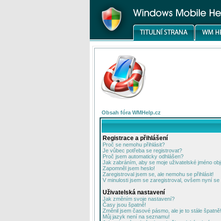
Obsah fóra WMHelp.cz
Registrace a přihlášení
Proč se nemohu přihlásit?
Je vůbec potřeba se registrovat?
Proč jsem automaticky odhlášen?
Jak zabráním, aby se moje uživatelské jméno ob
Zapomněl jsem heslo!
Zaregistroval jsem se, ale nemohu se přihlásit!
V minulosti jsem se zaregistroval, ovšem nyní se 
Uživatelská nastavení
Jak změním svoje nastavení?
Časy jsou špatně!
Změnil jsem časové pásmo, ale je to stále špatně
Můj jazyk není na seznamu!