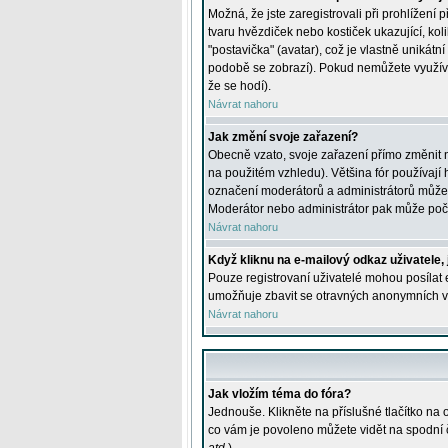
Možná, že jste zaregistrovali při prohlížení
tvaru hvězdiček nebo kostiček ukazující, kol
"postavička" (avatar), což je vlastně unikátn
podobě se zobrazí). Pokud nemůžete využívat 
že se hodí).
Návrat nahoru
Jak změní svoje zařazení?
Obecně vzato, svoje zařazení přímo změnit 
na použitém vzhledu). Většina fór používají h
označení moderátorů a administrátorů může m
Moderátor nebo administrátor pak může počet
Návrat nahoru
Když kliknu na e-mailový odkaz uživatele,
Pouze registrovaní uživatelé mohou posílat e
umožňuje zbavit se otravných anonymních vzk
Návrat nahoru
Jak vložím téma do fóra?
Jednouše. Klikněte na příslušné tlačítko na
co vám je povoleno můžete vidět na spodní 