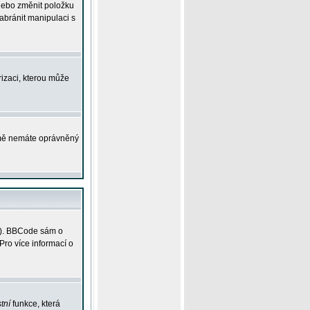
 nebo změnit položku
abránit manipulaci s
rizaci, kterou může
ejmě nemáte oprávněný
ky). BBCode sám o
Pro více informací o
tní
funkce, která