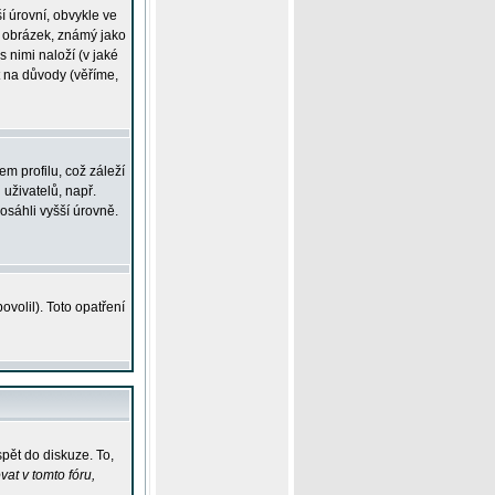
í úrovní, obvykle ve
ší obrázek, známý jako
s nimi naloží (v jaké
t na důvody (věříme,
m profilu, což záleží
 uživatelů, např.
osáhli vyšší úrovně.
volil). Toto opatření
pět do diskuze. To,
at v tomto fóru,