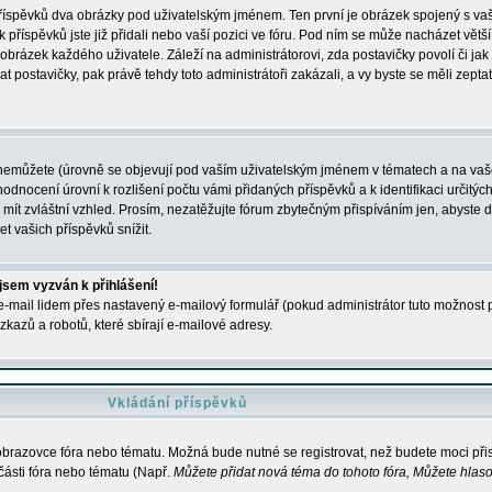
 příspěvků dva obrázky pod uživatelským jménem. Ten první je obrázek spojený s vaš
ik příspěvků jste již přidali nebo vaší pozici ve fóru. Pod ním se může nacházet vět
í obrázek každého uživatele. Záleží na administrátorovi, zda postavičky povolí či jak 
postavičky, pak právě tehdy toto administrátoři zakázali, a vy byste se měli zepta
nemůžete (úrovně se objevují pod vaším uživatelským jménem v tématech a na vaše
odnocení úrovní k rozlišení počtu vámi přidaných příspěvků a k identifikaci určitých
ít zvláštní vzhled. Prosím, nezatěžujte fórum zbytečným přispíváním jen, abyste d
 vašich příspěvků snížit.
 jsem vyzván k přihlášení!
-mail lidem přes nastavený e-mailový formulář (pokud administrátor tuto možnost po
azů a robotů, které sbírají e-mailové adresy.
Vkládání příspěvků
 obrazovce fóra nebo tématu. Možná bude nutné se registrovat, než budete moci přis
části fóra nebo tématu (Např.
Můžete přidat nová téma do tohoto fóra, Můžete hlasov