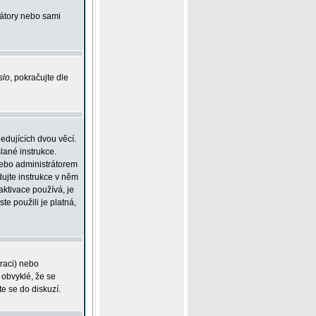
rátory nebo sami
slo
, pokračujte dle
edujících dvou věcí.
lané instrukce.
 nebo administrátorem
dujte instrukce v něm
aktivace používá, je
ste použili je platná,
traci) nebo
 obvyklé, že se
te se do diskuzí.