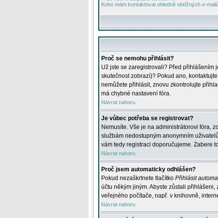
Koho mám kontaktovat ohledně obtížných e-mailů 
Proč se nemohu přihlásit?
Už jste se zaregistrovali? Před přihlášením 
skutečnost zobrazí)? Pokud ano, kontaktujte a
nemůžete přihlásit, znovu zkontrolujte přih
má chybné nastavení fóra.
Návrat nahoru
Je vůbec potřeba se registrovat?
Nemusíte. Vše je na administrátorovi fóra, z
službám nedostupným anonymním uživatelům, j
vám tedy registraci doporučujeme. Zabere to 
Návrat nahoru
Proč jsem automaticky odhlášen?
Pokud nezaškrtnete tlačítko
Přihlásit automat
účtu někým jiným. Abyste zůstali přihlášeni,
veřejného počítače, např. v knihovně, intern
Návrat nahoru