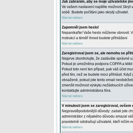
Jak zabráním, aby se moje uživatelské jm
Ve vašem nastavení najděte možnost
Skrýt 
sobě. Budete počítáni jako skrytý uživatel.
Návrat nahoru
Zapomněl jsem heslo!
Nepanikařte! Vaše heslo můžeme obnovit. V 
instrukcí a téměř ihned budete přihlášeni
Návrat nahoru
Zaregistroval jsem se, ale nemohu se přihl
Nejprve zkontrolujte, že zadáváte správné u
Pokud je umožněna podpora COPPA a klikli j
Pokud toto není ten případ, pak váš účet mus
před tím, než se budete moci přihlásit. Když 
obsažené, pokud jste tento email neobdrželi
zmenšit možnost výskytu
nežádoucích
uživat
kontaktujte administrátora fóra.
Návrat nahoru
V minulosti jsem se zaregistroval, ovšem 
Nejpravděpodobnější důvody: zadali jste chyb
administrátor z nějakého důvodu smazal váš ú
pravidelně odstraňují uživatelé, kteří ničím 
Návrat nahoru