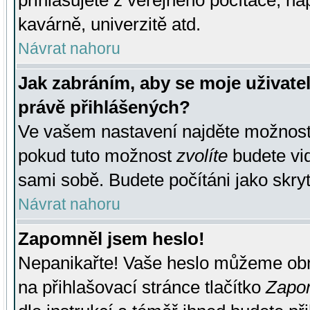
přihlašujete z veřejného počítače, na
kavárně, univerzitě atd.
Návrat nahoru
Jak zabráním, aby se moje uživate
právě přihlášených?
Ve vašem nastavení najděte možnos
pokud tuto možnost
zvolíte
budete vid
sami sobě. Budete počítáni jako skryt
Návrat nahoru
Zapomněl jsem heslo!
Nepanikařte! Vaše heslo můžeme obn
na přihlašovací stránce tlačítko
Zapom