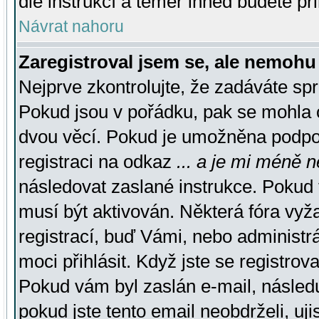
dle instrukcí a téměř ihned budete př
Návrat nahoru
Zaregistroval jsem se, ale nemohu 
Nejprve zkontrolujte, že zadáváte sp
Pokud jsou v pořádku, pak se mohla o
dvou věcí. Pokud je umožněna podpora
registraci na odkaz
... a je mi méně n
následovat zaslané instrukce. Pokud t
musí být aktivován. Některá fóra vyž
registrací, buď Vámi, nebo administr
moci přihlásit. Když jste se registrova
Pokud vám byl zaslán e-mail, násled
pokud jste tento email neobdrželi, uj