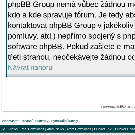
phpBB Group nemá vůbec žádnou moc 
kdo a kde spravuje fórum. Je tedy a
kontaktovat phpBB Group v jakékoliv p
pomluvy, atd.) nepřímo spojený s p
software phpBB. Pokud zašlete e-mai
třetí stranou, neočekávejte žádnou o
Návrat nahoru
phpBB
Powered by
© 2001, 
Webmaster
|
Hledání
|
Statistiky
|
Syndikační kanály
RSS News
|
RSS Downloads
|
Atom News
|
Atom Downloads
|
Plucker Text
|
Plucker Color