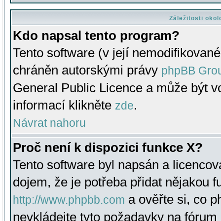
Záležitosti oko
Kdo napsal tento program?
Tento software (v její nemodifikované
chráněn autorskými právy
phpBB Gro
General Public Licence a může být vo
informací klikněte
.
zde
Návrat nahoru
Proč není k dispozici funkce X?
Tento software byl napsán a licenco
dojem, že je potřeba přidat nějakou f
a ověřte si, co 
http://www.phpbb.com
nevkládejte tyto požadavky na fóru