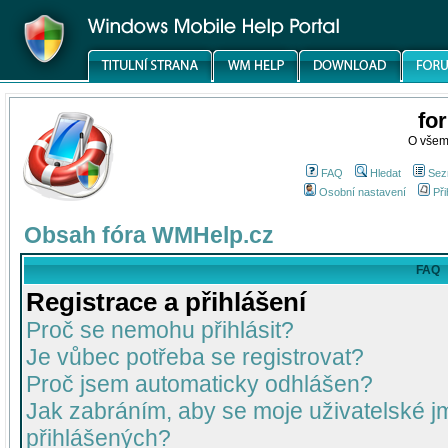
fo
O všem
FAQ
Hledat
Sez
Osobní nastavení
Při
Obsah fóra WMHelp.cz
FAQ
Registrace a přihlášení
Proč se nemohu přihlásit?
Je vůbec potřeba se registrovat?
Proč jsem automaticky odhlášen?
Jak zabráním, aby se moje uživatelské 
přihlášených?