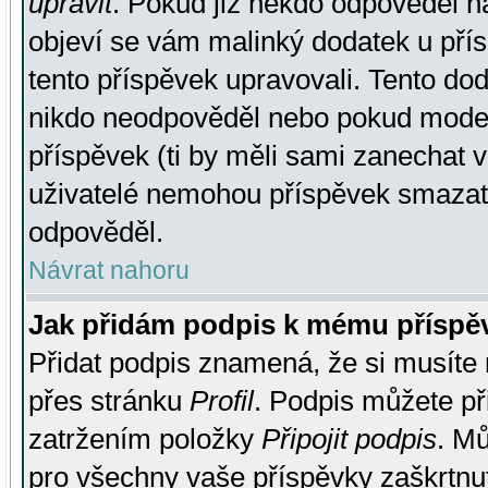
upravit
. Pokud již někdo odpověděl na
objeví se vám malinký dodatek u přísp
tento příspěvek upravovali. Tento do
nikdo neodpověděl nebo pokud moderá
příspěvek (ti by měli sami zanechat v
uživatelé nemohou příspěvek smazat,
odpověděl.
Návrat nahoru
Jak přidám podpis k mému příspě
Přidat podpis znamená, že si musíte n
přes stránku
Profil
. Podpis můžete p
zatržením položky
Připojit podpis
. Mů
pro všechny vaše příspěvky zaškrtnut