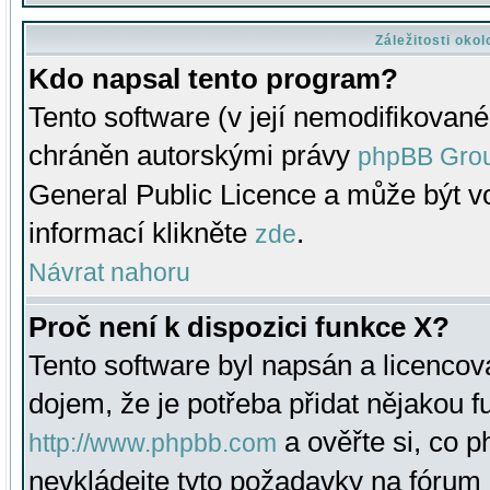
Záležitosti oko
Kdo napsal tento program?
Tento software (v její nemodifikované
chráněn autorskými právy
phpBB Gro
General Public Licence a může být vo
informací klikněte
.
zde
Návrat nahoru
Proč není k dispozici funkce X?
Tento software byl napsán a licenco
dojem, že je potřeba přidat nějakou f
a ověřte si, co 
http://www.phpbb.com
nevkládejte tyto požadavky na fóru