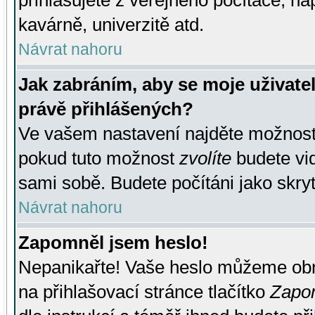
přihlašujete z veřejného počítače, na
kavárně, univerzitě atd.
Návrat nahoru
Jak zabráním, aby se moje uživate
právě přihlášených?
Ve vašem nastavení najděte možnos
pokud tuto možnost
zvolíte
budete vid
sami sobě. Budete počítáni jako skryt
Návrat nahoru
Zapomněl jsem heslo!
Nepanikařte! Vaše heslo můžeme obn
na přihlašovací stránce tlačítko
Zapom