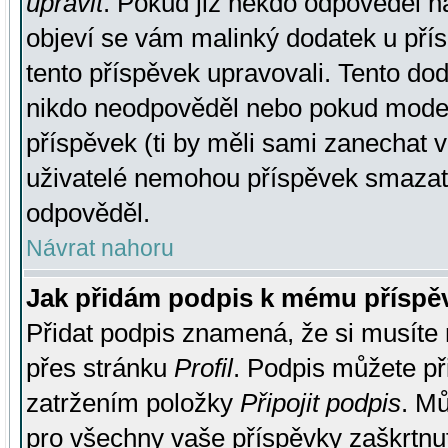
upravit
. Pokud již někdo odpověděl na
objeví se vám malinký dodatek u přísp
tento příspěvek upravovali. Tento do
nikdo neodpověděl nebo pokud moderá
příspěvek (ti by měli sami zanechat v
uživatelé nemohou příspěvek smazat,
odpověděl.
Návrat nahoru
Jak přidám podpis k mému příspě
Přidat podpis znamená, že si musíte n
přes stránku
Profil
. Podpis můžete p
zatržením položky
Připojit podpis
. Mů
pro všechny vaše příspěvky zaškrtnut