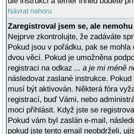
dle instrukcí a téměř ihned budete př
Návrat nahoru
Zaregistroval jsem se, ale nemohu 
Nejprve zkontrolujte, že zadáváte sp
Pokud jsou v pořádku, pak se mohla o
dvou věcí. Pokud je umožněna podpora
registraci na odkaz
... a je mi méně n
následovat zaslané instrukce. Pokud t
musí být aktivován. Některá fóra vyž
registrací, buď Vámi, nebo administr
moci přihlásit. Když jste se registrova
Pokud vám byl zaslán e-mail, násled
pokud jste tento email neobdrželi, uj