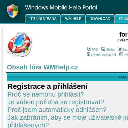
fo
O všem
FAQ
Hledat
Sez
Osobní nastavení
Při
Obsah fóra WMHelp.cz
FAQ
Registrace a přihlášení
Proč se nemohu přihlásit?
Je vůbec potřeba se registrovat?
Proč jsem automaticky odhlášen?
Jak zabráním, aby se moje uživatelské 
přihlášených?