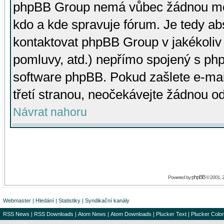
phpBB Group nemá vůbec žádnou moc 
kdo a kde spravuje fórum. Je tedy a
kontaktovat phpBB Group v jakékoliv p
pomluvy, atd.) nepřímo spojený s p
software phpBB. Pokud zašlete e-mai
třetí stranou, neočekávejte žádnou o
Návrat nahoru
phpBB
Powered by
© 2001, 
Webmaster
|
Hledání
|
Statistiky
|
Syndikační kanály
RSS News
|
RSS Downloads
|
Atom News
|
Atom Downloads
|
Plucker Text
|
Plucker Color