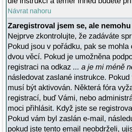
dle instrukcí a téměř ihned budete př
Návrat nahoru
Zaregistroval jsem se, ale nemohu 
Nejprve zkontrolujte, že zadáváte sp
Pokud jsou v pořádku, pak se mohla o
dvou věcí. Pokud je umožněna podpora
registraci na odkaz
... a je mi méně n
následovat zaslané instrukce. Pokud t
musí být aktivován. Některá fóra vyž
registrací, buď Vámi, nebo administr
moci přihlásit. Když jste se registrova
Pokud vám byl zaslán e-mail, násled
pokud jste tento email neobdrželi, uj