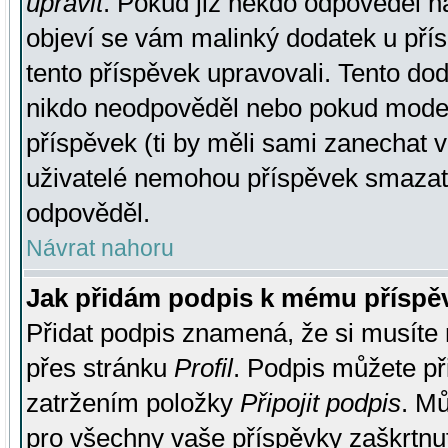
upravit
. Pokud již někdo odpověděl na
objeví se vám malinký dodatek u přísp
tento příspěvek upravovali. Tento do
nikdo neodpověděl nebo pokud moderá
příspěvek (ti by měli sami zanechat v
uživatelé nemohou příspěvek smazat,
odpověděl.
Návrat nahoru
Jak přidám podpis k mému příspě
Přidat podpis znamená, že si musíte n
přes stránku
Profil
. Podpis můžete p
zatržením položky
Připojit podpis
. Mů
pro všechny vaše příspěvky zaškrtnut