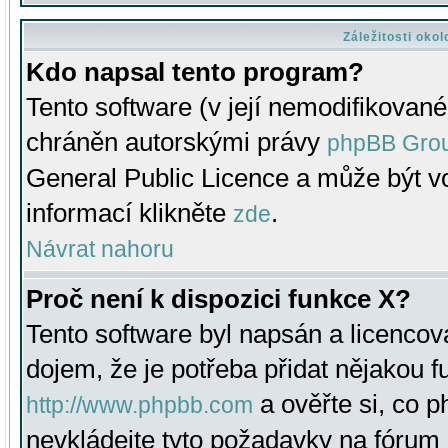
Záležitosti oko
Kdo napsal tento program?
Tento software (v její nemodifikované
chráněn autorskými právy
phpBB Gro
General Public Licence a může být vo
informací klikněte
.
zde
Návrat nahoru
Proč není k dispozici funkce X?
Tento software byl napsán a licenco
dojem, že je potřeba přidat nějakou f
a ověřte si, co 
http://www.phpbb.com
nevkládejte tyto požadavky na fóru