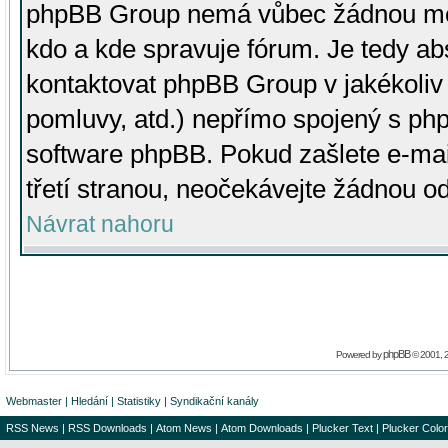
phpBB Group nemá vůbec žádnou moc 
kdo a kde spravuje fórum. Je tedy a
kontaktovat phpBB Group v jakékoliv p
pomluvy, atd.) nepřímo spojený s p
software phpBB. Pokud zašlete e-mai
třetí stranou, neočekávejte žádnou o
Návrat nahoru
phpBB
Powered by
© 2001, 
Webmaster
|
Hledání
|
Statistiky
|
Syndikační kanály
RSS News
|
RSS Downloads
|
Atom News
|
Atom Downloads
|
Plucker Text
|
Plucker Color