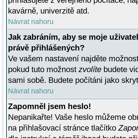
přihlašujete z veřejného počítače, na
kavárně, univerzitě atd.
Návrat nahoru
Jak zabráním, aby se moje uživate
právě přihlášených?
Ve vašem nastavení najděte možnos
pokud tuto možnost
zvolíte
budete vid
sami sobě. Budete počítáni jako skryt
Návrat nahoru
Zapomněl jsem heslo!
Nepanikařte! Vaše heslo můžeme obn
na přihlašovací stránce tlačítko
Zapom