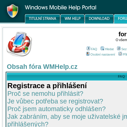
fo
O všem
FAQ
Hledat
Sez
Osobní nastavení
Při
Obsah fóra WMHelp.cz
FAQ
Registrace a přihlášení
Proč se nemohu přihlásit?
Je vůbec potřeba se registrovat?
Proč jsem automaticky odhlášen?
Jak zabráním, aby se moje uživatelské 
přihlášených?