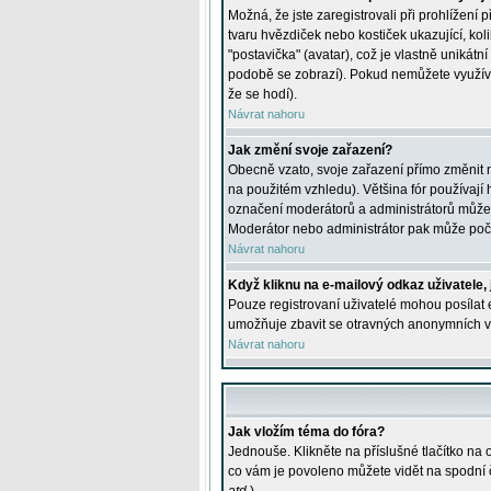
Možná, že jste zaregistrovali při prohlížení
tvaru hvězdiček nebo kostiček ukazující, kol
"postavička" (avatar), což je vlastně unikátn
podobě se zobrazí). Pokud nemůžete využívat 
že se hodí).
Návrat nahoru
Jak změní svoje zařazení?
Obecně vzato, svoje zařazení přímo změnit 
na použitém vzhledu). Většina fór používají h
označení moderátorů a administrátorů může m
Moderátor nebo administrátor pak může počet
Návrat nahoru
Když kliknu na e-mailový odkaz uživatele,
Pouze registrovaní uživatelé mohou posílat e
umožňuje zbavit se otravných anonymních vzk
Návrat nahoru
Jak vložím téma do fóra?
Jednouše. Klikněte na příslušné tlačítko na
co vám je povoleno můžete vidět na spodní 