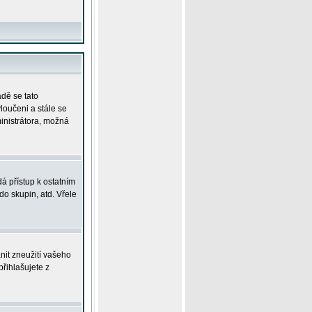
adě se tato
yloučeni a stále se
ministrátora, možná
á přístup k ostatním
o skupin, atd. Vřele
nit zneužití vašeho
přihlašujete z