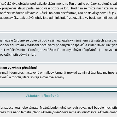
 příspěvků dva obrázky pod uživatelským jménem. Ten první je obrázek spojený s vaš
ik příspěvků jste již přidali nebo vaší pozici ve fóru. Pod ním se může nacházet vět
í obrázek každého uživatele. Záleží na administrátorovi, zda postavičky povolí či jak 
postavičky, pak právě tehdy toto administrátoři zakázali, a vy byste se měli zepta
nemůžete (úrovně se objevují pod vaším uživatelským jménem v tématech a na vaše
odnocení úrovní k rozlišení počtu vámi přidaných příspěvků a k identifikaci určitých
ít zvláštní vzhled. Prosím, nezatěžujte fórum zbytečným přispíváním jen, abyste d
 vašich příspěvků snížit.
 jsem vyzván k přihlášení!
-mail lidem přes nastavený e-mailový formulář (pokud administrátor tuto možnost po
azů a robotů, které sbírají e-mailové adresy.
Vkládání příspěvků
 obrazovce fóra nebo tématu. Možná bude nutné se registrovat, než budete moci přis
části fóra nebo tématu (Např.
Můžete přidat nová téma do tohoto fóra, Můžete hlasov