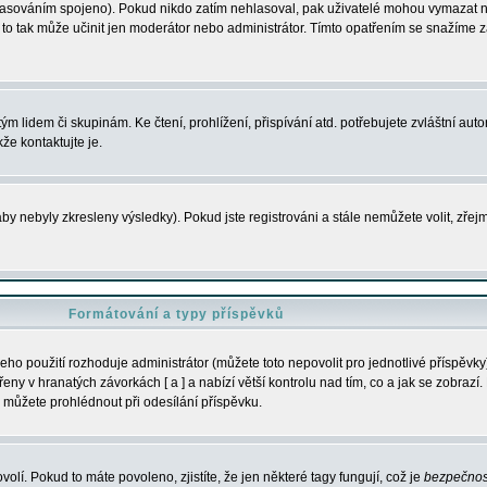
s hlasováním spojeno). Pokud nikdo zatím nehlasoval, pak uživatelé mohou vymazat
y to tak může učinit jen moderátor nebo administrátor. Tímto opatřením se snažíme z
m lidem či skupinám. Ke čtení, prohlížení, přispívání atd. potřebujete zvláštní auto
že kontaktujte je.
aby nebyly zkresleny výsledky). Pokud jste registrováni a stále nemůžete volit, zř
Formátování a typy příspěvků
ho použití rozhoduje administrátor (můžete toto nepovolit pro jednotlivé příspěv
y v hranatých závorkách [ a ] a nabízí větší kontrolu nad tím, co a jak se zobrazí. 
 můžete prohlédnout při odesílání příspěvku.
volí. Pokud to máte povoleno, zjistíte, že jen některé tagy fungují, což je
bezpečnos