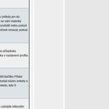
u (někdy jen do
í se vám malinký
odpověděl nebo pokud
íspěvek smazat, pokud
mu příspěvku
ka v nastavení profilu
ět tlačítko
Přidat
 zadat název ankety a
anketu, kde 0
zahájíte kliknutím