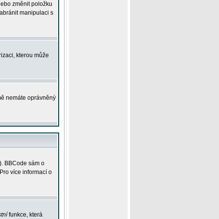
 nebo změnit položku
abránit manipulaci s
rizaci, kterou může
ejmě nemáte oprávněný
ky). BBCode sám o
Pro více informací o
tní
funkce, která