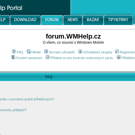
forum.WMHelp.cz
O všem, co souvisí s Windows Mobile
FAQ
Hledat
Seznam uživatelů
Uživatelské skupiny
Registrac
Osobní nastavení
Přihlásit se pro kontrolu soukromých zpráv
Přihlášen
FAQ
jevilo v seznamu právě přihlášených?
nemohu přihlásit?!
!