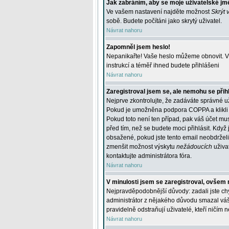
Jak zabráním, aby se moje uživatelské jm
Ve vašem nastavení najděte možnost
Skrýt 
sobě. Budete počítáni jako skrytý uživatel.
Návrat nahoru
Zapomněl jsem heslo!
Nepanikařte! Vaše heslo můžeme obnovit. V 
instrukcí a téměř ihned budete přihlášeni
Návrat nahoru
Zaregistroval jsem se, ale nemohu se přihl
Nejprve zkontrolujte, že zadáváte správné u
Pokud je umožněna podpora COPPA a klikli j
Pokud toto není ten případ, pak váš účet mus
před tím, než se budete moci přihlásit. Když 
obsažené, pokud jste tento email neobdrželi
zmenšit možnost výskytu
nežádoucích
uživat
kontaktujte administrátora fóra.
Návrat nahoru
V minulosti jsem se zaregistroval, ovšem 
Nejpravděpodobnější důvody: zadali jste chyb
administrátor z nějakého důvodu smazal váš ú
pravidelně odstraňují uživatelé, kteří ničím 
Návrat nahoru