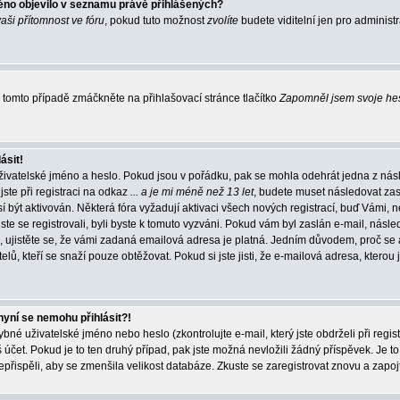
éno objevilo v seznamu právě přihlášených?
vaši přítomnost ve fóru
, pokud tuto možnost
zvolíte
budete viditelní jen pro administ
tomto případě zmáčkněte na přihlašovací stránce tlačítko
Zapomněl jsem svoje he
ásit!
živatelské jméno a heslo. Pokud jsou v pořádku, pak se mohla odehrát jedna z násl
ste při registraci na odkaz
... a je mi méně než 13 let
, budete muset následovat zas
í být aktivován. Některá fóra vyžadují aktivaci všech nových registrací, buď Vámi,
jste se registrovali, byli byste k tomuto vyzváni. Pokud vám byl zaslán e-mail, násle
, ujistěte se, že vámi zadaná emailová adresa je platná. Jedním důvodem, proč se 
elů, kteří se snaží pouze obtěžovat. Pokud si jste jisti, že e-mailová adresa, kterou j
nyní se nemohu přihlásit?!
né uživatelské jméno nebo heslo (zkontrolujte e-mail, který jste obdrželi při regis
čet. Pokud je to ten druhý případ, pak jste možná nevložili žádný příspěvek. Je to
nepřispěli, aby se zmenšila velikost databáze. Zkuste se zaregistrovat znovu a zapoj