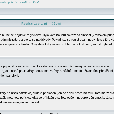
nebo právních záležitostí fóra?
Registrace a přihlášení
je nutné se nejdříve registrovat. Byla vám na fóru zakázána činnost (v takovém příp
dministrátora a ptejte se na důvody. Pokud jste se registrovali, nebyli jste z fóra v
lašovací jméno a heslo. Obvykle toto bývá ten problém a pokud není, kontaktujte ad
da je potřeba se registrovat ke vkládání příspěvků. Samozřejmě, že registrace vám d
ako např. postavičky, soukromé zprávy, posílání e-mailů uživatelům, přihlášení d
jen pár chvil.
icky při příští návštěvě
, budete přihlášeni jen po dobu práce na fóru. Toto má zabrá
 zaškrtněte toto políčko, když se přihlašujete. Toto ovšem nedoporučujeme, když se 
etové kavárně, univerzitě atd.