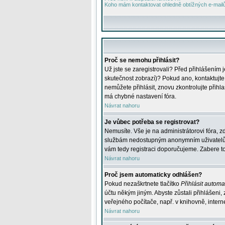
Koho mám kontaktovat ohledně obtížných e-mailů 
Proč se nemohu přihlásit?
Už jste se zaregistrovali? Před přihlášením 
skutečnost zobrazí)? Pokud ano, kontaktujte a
nemůžete přihlásit, znovu zkontrolujte přih
má chybné nastavení fóra.
Návrat nahoru
Je vůbec potřeba se registrovat?
Nemusíte. Vše je na administrátorovi fóra, z
službám nedostupným anonymním uživatelům, j
vám tedy registraci doporučujeme. Zabere to 
Návrat nahoru
Proč jsem automaticky odhlášen?
Pokud nezaškrtnete tlačítko
Přihlásit automat
účtu někým jiným. Abyste zůstali přihlášeni,
veřejného počítače, např. v knihovně, intern
Návrat nahoru