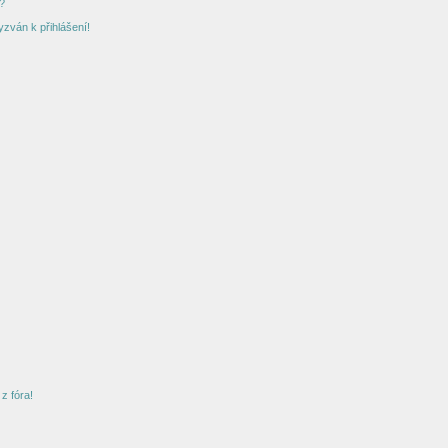
?
yzván k přihlášení!
z fóra!