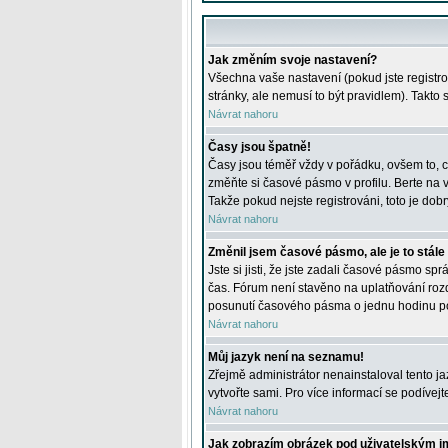
Jak změním svoje nastavení?
Všechna vaše nastavení (pokud jste registro
stránky, ale nemusí to být pravidlem). Takto
Návrat nahoru
Časy jsou špatně!
Časy jsou téměř vždy v pořádku, ovšem to, c
změňte si časové pásmo v profilu. Berte na
Takže pokud nejste registrováni, toto je dobr
Návrat nahoru
Změnil jsem časové pásmo, ale je to stále
Jste si jisti, že jste zadali časové pásmo sp
čas. Fórum není stavěno na uplatňování roz
posunutí časového pásma o jednu hodinu po 
Návrat nahoru
Můj jazyk není na seznamu!
Zřejmě administrátor nenainstaloval tento jaz
vytvořte sami. Pro více informací se podívej
Návrat nahoru
Jak zobrazím obrázek pod uživatelským 