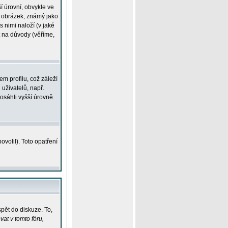
í úrovní, obvykle ve
ší obrázek, známý jako
s nimi naloží (v jaké
t na důvody (věříme,
m profilu, což záleží
 uživatelů, např.
osáhli vyšší úrovně.
volil). Toto opatření
pět do diskuze. To,
at v tomto fóru,