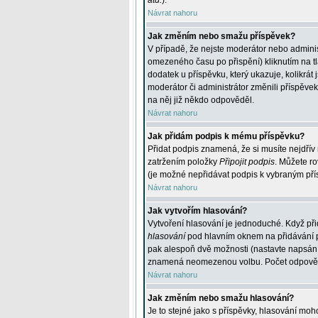
atd.
).
Návrat nahoru
Jak změním nebo smažu příspěvek?
V případě, že nejste moderátor nebo adminis
omezeného času po přispění) kliknutím na t
dodatek u příspěvku, který ukazuje, kolikrá
moderátor či administrátor změnili příspěve
na něj již někdo odpověděl.
Návrat nahoru
Jak přidám podpis k mému příspěvku?
Přidat podpis znamená, že si musíte nejdřív 
zatržením položky
Připojit podpis
. Můžete ro
(je možné nepřidávat podpis k vybraným pří
Návrat nahoru
Jak vytvořím hlasování?
Vytvoření hlasování je jednoduché. Když při
hlasování
pod hlavním oknem na přidávání př
pak alespoň dvě možnosti (nastavte napsán
znamená neomezenou volbu. Počet odpovědí, 
Návrat nahoru
Jak změním nebo smažu hlasování?
Je to stejné jako s příspěvky, hlasování m