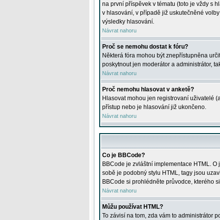
na první příspěvek v tématu (toto je vždy 
v hlasování, v případě již uskutečněné volb
výsledky hlasování.
Návrat nahoru
Proč se nemohu dostat k fóru?
Některá fóra mohou být znepřístupněna určitý
poskytnout jen moderátor a administrátor, tak
Návrat nahoru
Proč nemohu hlasovat v anketě?
Hlasovat mohou jen registrovaní uživatelé (
přístup nebo je hlasování již ukončeno.
Návrat nahoru
Co je BBCode?
BBCode je zvláštní implementace HTML. O je
sobě je podobný stylu HTML, tagy jsou uzavřen
BBCode si prohlédněte průvodce, kterého si
Návrat nahoru
Můžu používat HTML?
To závisí na tom, zda vám to administrátor po