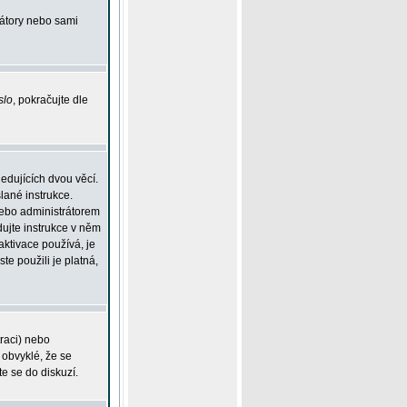
rátory nebo sami
slo
, pokračujte dle
edujících dvou věcí.
lané instrukce.
 nebo administrátorem
dujte instrukce v něm
aktivace používá, je
ste použili je platná,
traci) nebo
 obvyklé, že se
te se do diskuzí.