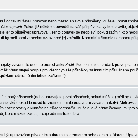
trátor, tak můžete upravovat nebo mazat jen svoje příspěvky. Můžete upravit zpráv
lačítko
upravit
. Pokud již někdo odpověděl na váš příspěvek a vy ho upravíte, objev
t jste tento příspěvek upravovali. Tento dodatek se neobjeví, pokud zatím nikdo ne
k (ti by měli sami zanechat vzkaz proč jej změnili). Normální uživatelé nemohou př
nějaký vytvořit. To uděláte přes stránku
Profil
. Podpis můžete přidat k právě psané
vněž přidat stejný podpis pro všechny vaše příspěvky zaškrtnutím příslušného políč
spěvkům odstraněním tohoto zaškrtnutí).
dáte nový příspěvek (nebo upravujete první příspěvek, pokud můžete) měli byste vid
íspěvků (pokud to nevidíte, zřejmě nemáte oprávnění vytvářet ankety). Měli byste
ím název otázky a klikněte na
Přidat odpověď
. Můžete také přidat časový limit pro 
které můžete zadat, určuje administrátor fóra.
ohou být upravována původním autorem, moderátorem nebo administrátorem. Úpravu 