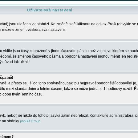
Uživatelská nastavení
váni) jsou uložena v databázi. Ke změně stačí kliknout na odkaz
Profil
(obvykle se n
 si můžete změnit veškerá svá nastavení.
o vidíte jsou časy zobrazené v jiném časovém pásmu než v tom, ve kterém se nacház
 vědomí, že změnou časového pásma a podobná nastavení mohou měnit jen registro
ý důvod tak učinit!
 špatně!
rávně, a přesto se liší od toho správného, pak tou nejpravděpodobnější odpovědí je, 
dílu mezi standardním a letním časem, takže se může jednat o 1 hodinový rozdíl. 
dobu trvání letního času.
yk, neboť jej nikdo do tohoto jazyka zatím nepřeložil. Kontaktujte administrátora, p
te na stránky
.
phpBB Group
jménem?