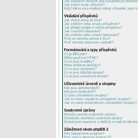
Jak zobrazím obrázek pod uživatelským jménem
Jak změní svoje zařazení?
Když kliknu na e-mailový odkaz uživatele, jsem v
Vkládání příspěvků
Jak vložím téma do fóra?
Jak změním nebo smažu příspěvek?
Jak přidám podpis k mému příspěvku?
Jak vytvořím hlasování?
Jak změním nebo smažu hlasování?
Proč se nemohu dostat k fóru?
Proč nemohu hlasovat v anketě?
Formátování a typy příspěvků
Co je BBCode?
Můžu používat HTML?
Co to jsou smajlíky?
Mohu přidávat obrázky?
Co to jsou oznámení?
Co to jsou důležitá témata?
Co to jsou uzamčená témata?
Uživatelské úrovně a skupiny
Kdo jsou administrátoři?
Kdo jsou moderátoři?
Co jsou uživatelské skupiny?
Jak se mohu zapojit do uživatelské skupiny?
Jak se stanu moderátorem uživatelské skupiny?
Soukromé zprávy
Nemůžu posílat soukromé zprávy!
Dostávám nechtěné soukromé zprávy!
Dostal jsem spamový a obtížný e-mail od někoho 
Záležitosti okolo phpBB 2
Kdo napsal tento program?
Proč není k dispozici funkce X?