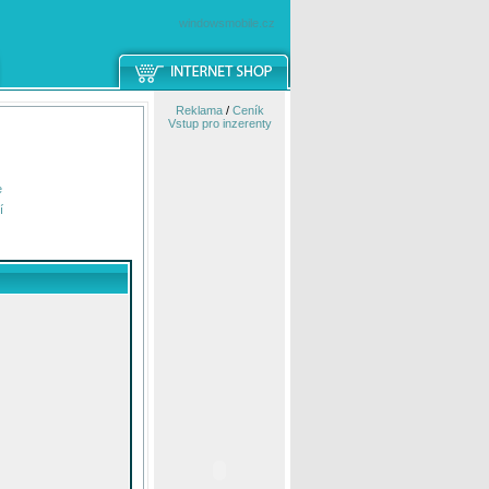
windowsmobile.cz
Reklama
/
Ceník
Vstup pro inzerenty
e
í