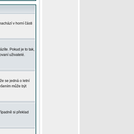
achází v horní části
íte. Pokud je to tak,
vaní uživatelé.
že se jedná o letní
Řešením může být
řípadně si překlad