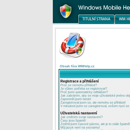
Obsah fóra WMHelp.cz
Registrace a přihlášení
Proč se nemohu přihlásit?
Je vůbec potřeba se registrovat?
Proč jsem automaticky odhlášen?
Jak zabráním, aby se moje uživatelské jméno ob
Zapomněl jsem heslo!
Zaregistroval jsem se, ale nemohu se přihlásit!
V minulosti jsem se zaregistroval, ovšem nyní se 
Uživatelská nastavení
Jak změním svoje nastavení?
Časy jsou špatně!
Změnil jsem časové pásmo, ale je to stále špatně
Můj jazyk není na seznamu!