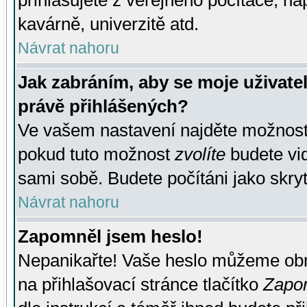
přihlašujete z veřejného počítače, na
kavárně, univerzitě atd.
Návrat nahoru
Jak zabráním, aby se moje uživate
právě přihlášených?
Ve vašem nastavení najděte možnos
pokud tuto možnost
zvolíte
budete vid
sami sobě. Budete počítáni jako skryt
Návrat nahoru
Zapomněl jsem heslo!
Nepanikařte! Vaše heslo můžeme obn
na přihlašovací stránce tlačítko
Zapom