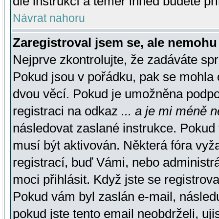
dle instrukcí a téměř ihned budete př
Návrat nahoru
Zaregistroval jsem se, ale nemohu 
Nejprve zkontrolujte, že zadáváte sp
Pokud jsou v pořádku, pak se mohla o
dvou věcí. Pokud je umožněna podpora
registraci na odkaz
... a je mi méně n
následovat zaslané instrukce. Pokud t
musí být aktivován. Některá fóra vyž
registrací, buď Vámi, nebo administr
moci přihlásit. Když jste se registrova
Pokud vám byl zaslán e-mail, násled
pokud jste tento email neobdrželi, uj