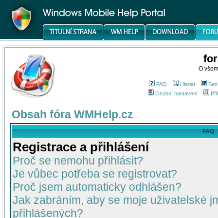
fo
O všem
FAQ
Hledat
Sez
Osobní nastavení
Při
Obsah fóra WMHelp.cz
FAQ
Registrace a přihlášení
Proč se nemohu přihlásit?
Je vůbec potřeba se registrovat?
Proč jsem automaticky odhlášen?
Jak zabráním, aby se moje uživatelské 
přihlášených?