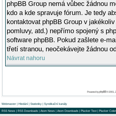
phpBB Group nemá vůbec žádnou moc 
kdo a kde spravuje fórum. Je tedy a
kontaktovat phpBB Group v jakékoliv p
pomluvy, atd.) nepřímo spojený s p
software phpBB. Pokud zašlete e-mai
třetí stranou, neočekávejte žádnou o
Návrat nahoru
phpBB
Powered by
© 2001, 
Webmaster
|
Hledání
|
Statistiky
|
Syndikační kanály
RSS News
|
RSS Downloads
|
Atom News
|
Atom Downloads
|
Plucker Text
|
Plucker Color