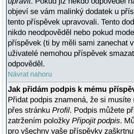
upravit
. Pokud již někdo odpověděl na
objeví se vám malinký dodatek u přísp
tento příspěvek upravovali. Tento do
nikdo neodpověděl nebo pokud moderá
příspěvek (ti by měli sami zanechat v
uživatelé nemohou příspěvek smazat,
odpověděl.
Návrat nahoru
Jak přidám podpis k mému příspě
Přidat podpis znamená, že si musíte n
přes stránku
Profil
. Podpis můžete p
zatržením položky
Připojit podpis
. Mů
pro všechny vaše příspěvky zaškrtnut