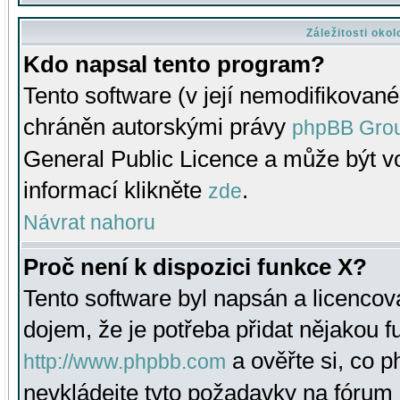
Záležitosti oko
Kdo napsal tento program?
Tento software (v její nemodifikované
chráněn autorskými právy
phpBB Gro
General Public Licence a může být vo
informací klikněte
.
zde
Návrat nahoru
Proč není k dispozici funkce X?
Tento software byl napsán a licenco
dojem, že je potřeba přidat nějakou f
a ověřte si, co 
http://www.phpbb.com
nevkládejte tyto požadavky na fóru