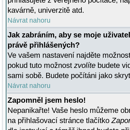
přihlašujete z veřejného počítače, na
kavárně, univerzitě atd.
Návrat nahoru
Jak zabráním, aby se moje uživate
právě přihlášených?
Ve vašem nastavení najděte možnos
pokud tuto možnost
zvolíte
budete vid
sami sobě. Budete počítáni jako skryt
Návrat nahoru
Zapomněl jsem heslo!
Nepanikařte! Vaše heslo můžeme obn
na přihlašovací stránce tlačítko
Zapom