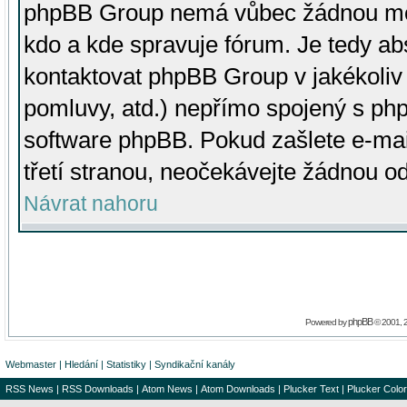
phpBB Group nemá vůbec žádnou moc 
kdo a kde spravuje fórum. Je tedy a
kontaktovat phpBB Group v jakékoliv p
pomluvy, atd.) nepřímo spojený s p
software phpBB. Pokud zašlete e-mai
třetí stranou, neočekávejte žádnou o
Návrat nahoru
phpBB
Powered by
© 2001, 
Webmaster
|
Hledání
|
Statistiky
|
Syndikační kanály
RSS News
|
RSS Downloads
|
Atom News
|
Atom Downloads
|
Plucker Text
|
Plucker Color