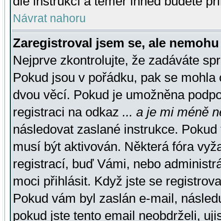
dle instrukcí a téměř ihned budete př
Návrat nahoru
Zaregistroval jsem se, ale nemohu 
Nejprve zkontrolujte, že zadáváte sp
Pokud jsou v pořádku, pak se mohla o
dvou věcí. Pokud je umožněna podpora
registraci na odkaz
... a je mi méně n
následovat zaslané instrukce. Pokud t
musí být aktivován. Některá fóra vyž
registrací, buď Vámi, nebo administr
moci přihlásit. Když jste se registrova
Pokud vám byl zaslán e-mail, násled
pokud jste tento email neobdrželi, uj