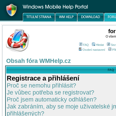
fo
O všem
FAQ
Hledat
Sez
Osobní nastavení
Při
Obsah fóra WMHelp.cz
FAQ
Registrace a přihlášení
Proč se nemohu přihlásit?
Je vůbec potřeba se registrovat?
Proč jsem automaticky odhlášen?
Jak zabráním, aby se moje uživatelské 
přihlášených?