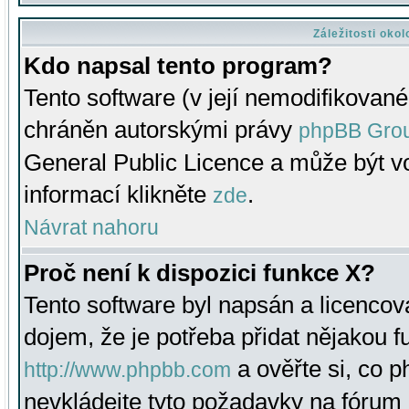
Záležitosti oko
Kdo napsal tento program?
Tento software (v její nemodifikované
chráněn autorskými právy
phpBB Gro
General Public Licence a může být vo
informací klikněte
.
zde
Návrat nahoru
Proč není k dispozici funkce X?
Tento software byl napsán a licenco
dojem, že je potřeba přidat nějakou f
a ověřte si, co 
http://www.phpbb.com
nevkládejte tyto požadavky na fóru