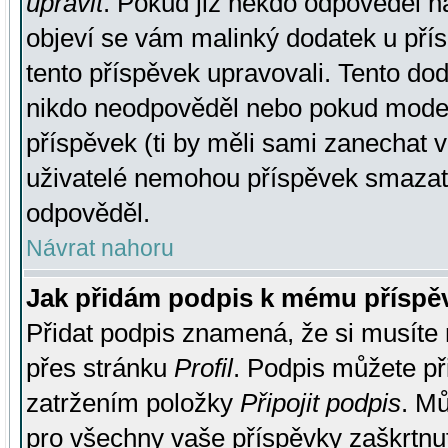
upravit
. Pokud již někdo odpověděl na
objeví se vám malinký dodatek u přísp
tento příspěvek upravovali. Tento do
nikdo neodpověděl nebo pokud moderá
příspěvek (ti by měli sami zanechat v
uživatelé nemohou příspěvek smazat,
odpověděl.
Návrat nahoru
Jak přidám podpis k mému příspě
Přidat podpis znamená, že si musíte n
přes stránku
Profil
. Podpis můžete p
zatržením položky
Připojit podpis
. Mů
pro všechny vaše příspěvky zaškrtnut