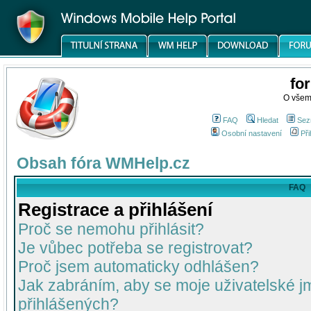
fo
O všem
FAQ
Hledat
Sez
Osobní nastavení
Při
Obsah fóra WMHelp.cz
FAQ
Registrace a přihlášení
Proč se nemohu přihlásit?
Je vůbec potřeba se registrovat?
Proč jsem automaticky odhlášen?
Jak zabráním, aby se moje uživatelské 
přihlášených?