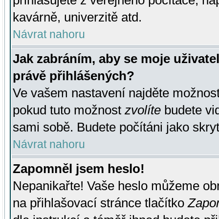
přihlašujete z veřejného počítače, na
kavárně, univerzitě atd.
Návrat nahoru
Jak zabráním, aby se moje uživate
právě přihlášených?
Ve vašem nastavení najděte možnos
pokud tuto možnost
zvolíte
budete vid
sami sobě. Budete počítáni jako skryt
Návrat nahoru
Zapomněl jsem heslo!
Nepanikařte! Vaše heslo můžeme obn
na přihlašovací stránce tlačítko
Zapom