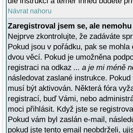
dle instrukcí a téměř ihned budete př
Návrat nahoru
Zaregistroval jsem se, ale nemohu 
Nejprve zkontrolujte, že zadáváte sp
Pokud jsou v pořádku, pak se mohla o
dvou věcí. Pokud je umožněna podpora
registraci na odkaz
... a je mi méně n
následovat zaslané instrukce. Pokud t
musí být aktivován. Některá fóra vyž
registrací, buď Vámi, nebo administr
moci přihlásit. Když jste se registrova
Pokud vám byl zaslán e-mail, násled
pokud jste tento email neobdrželi, uj