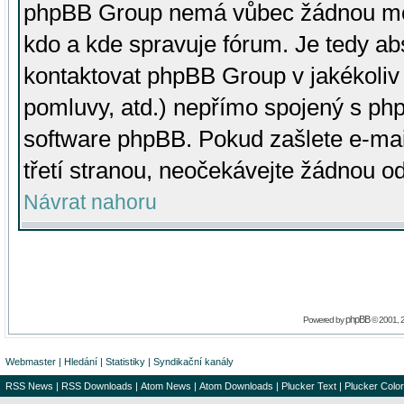
phpBB Group nemá vůbec žádnou moc 
kdo a kde spravuje fórum. Je tedy a
kontaktovat phpBB Group v jakékoliv p
pomluvy, atd.) nepřímo spojený s p
software phpBB. Pokud zašlete e-mai
třetí stranou, neočekávejte žádnou o
Návrat nahoru
phpBB
Powered by
© 2001, 
Webmaster
|
Hledání
|
Statistiky
|
Syndikační kanály
RSS News
|
RSS Downloads
|
Atom News
|
Atom Downloads
|
Plucker Text
|
Plucker Color