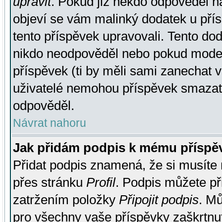
upravit
. Pokud již někdo odpověděl na
objeví se vám malinký dodatek u přísp
tento příspěvek upravovali. Tento do
nikdo neodpověděl nebo pokud moderá
příspěvek (ti by měli sami zanechat v
uživatelé nemohou příspěvek smazat,
odpověděl.
Návrat nahoru
Jak přidám podpis k mému příspě
Přidat podpis znamená, že si musíte n
přes stránku
Profil
. Podpis můžete p
zatržením položky
Připojit podpis
. Mů
pro všechny vaše příspěvky zaškrtnut