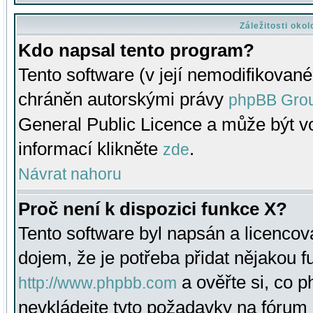
Záležitosti oko
Kdo napsal tento program?
Tento software (v její nemodifikované
chráněn autorskými právy
phpBB Gro
General Public Licence a může být vo
informací klikněte
.
zde
Návrat nahoru
Proč není k dispozici funkce X?
Tento software byl napsán a licenco
dojem, že je potřeba přidat nějakou f
a ověřte si, co 
http://www.phpbb.com
nevkládejte tyto požadavky na fóru