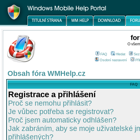
fo
O všem
FAQ
Hledat
Sez
Osobní nastavení
Při
Obsah fóra WMHelp.cz
FAQ
Registrace a přihlášení
Proč se nemohu přihlásit?
Je vůbec potřeba se registrovat?
Proč jsem automaticky odhlášen?
Jak zabráním, aby se moje uživatelské 
přihlášených?