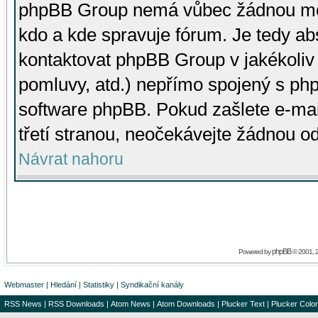
phpBB Group nemá vůbec žádnou moc 
kdo a kde spravuje fórum. Je tedy a
kontaktovat phpBB Group v jakékoliv p
pomluvy, atd.) nepřímo spojený s p
software phpBB. Pokud zašlete e-mai
třetí stranou, neočekávejte žádnou o
Návrat nahoru
phpBB
Powered by
© 2001, 
Webmaster
|
Hledání
|
Statistiky
|
Syndikační kanály
RSS News
|
RSS Downloads
|
Atom News
|
Atom Downloads
|
Plucker Text
|
Plucker Color