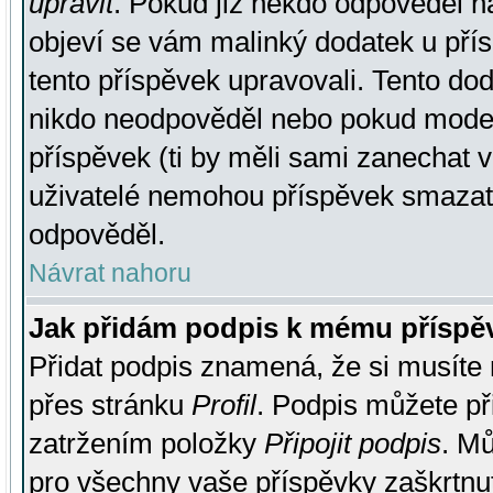
upravit
. Pokud již někdo odpověděl na
objeví se vám malinký dodatek u přísp
tento příspěvek upravovali. Tento do
nikdo neodpověděl nebo pokud moderá
příspěvek (ti by měli sami zanechat v
uživatelé nemohou příspěvek smazat,
odpověděl.
Návrat nahoru
Jak přidám podpis k mému příspě
Přidat podpis znamená, že si musíte n
přes stránku
Profil
. Podpis můžete p
zatržením položky
Připojit podpis
. Mů
pro všechny vaše příspěvky zaškrtnut