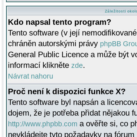
Záležitosti oko
Kdo napsal tento program?
Tento software (v její nemodifikované
chráněn autorskými právy
phpBB Gro
General Public Licence a může být vo
informací klikněte
.
zde
Návrat nahoru
Proč není k dispozici funkce X?
Tento software byl napsán a licenco
dojem, že je potřeba přidat nějakou f
a ověřte si, co 
http://www.phpbb.com
nevkládejte tyto požadavky na fóru