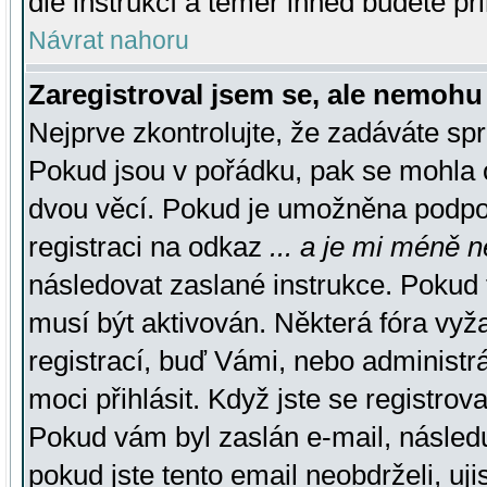
dle instrukcí a téměř ihned budete př
Návrat nahoru
Zaregistroval jsem se, ale nemohu 
Nejprve zkontrolujte, že zadáváte sp
Pokud jsou v pořádku, pak se mohla o
dvou věcí. Pokud je umožněna podpora
registraci na odkaz
... a je mi méně n
následovat zaslané instrukce. Pokud t
musí být aktivován. Některá fóra vyž
registrací, buď Vámi, nebo administr
moci přihlásit. Když jste se registrova
Pokud vám byl zaslán e-mail, násled
pokud jste tento email neobdrželi, uj