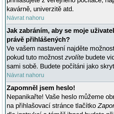
přihlašujete z veřejného počítače, na
kavárně, univerzitě atd.
Návrat nahoru
Jak zabráním, aby se moje uživate
právě přihlášených?
Ve vašem nastavení najděte možnos
pokud tuto možnost
zvolíte
budete vid
sami sobě. Budete počítáni jako skryt
Návrat nahoru
Zapomněl jsem heslo!
Nepanikařte! Vaše heslo můžeme obn
na přihlašovací stránce tlačítko
Zapom