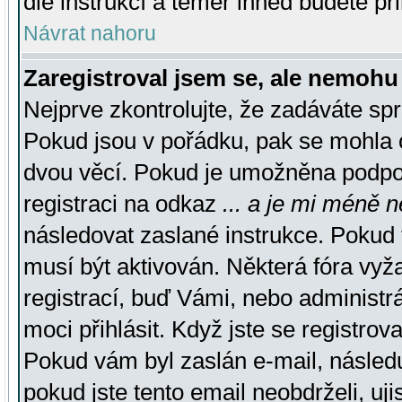
dle instrukcí a téměř ihned budete př
Návrat nahoru
Zaregistroval jsem se, ale nemohu 
Nejprve zkontrolujte, že zadáváte sp
Pokud jsou v pořádku, pak se mohla o
dvou věcí. Pokud je umožněna podpora
registraci na odkaz
... a je mi méně n
následovat zaslané instrukce. Pokud t
musí být aktivován. Některá fóra vyž
registrací, buď Vámi, nebo administr
moci přihlásit. Když jste se registrova
Pokud vám byl zaslán e-mail, násled
pokud jste tento email neobdrželi, uj