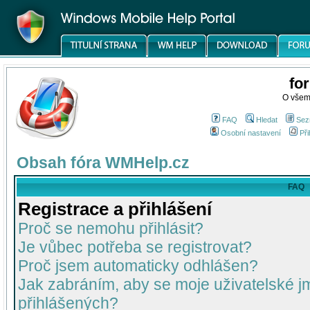
fo
O všem
FAQ
Hledat
Sez
Osobní nastavení
Při
Obsah fóra WMHelp.cz
FAQ
Registrace a přihlášení
Proč se nemohu přihlásit?
Je vůbec potřeba se registrovat?
Proč jsem automaticky odhlášen?
Jak zabráním, aby se moje uživatelské 
přihlášených?