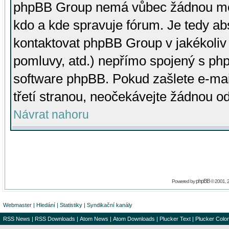
phpBB Group nemá vůbec žádnou moc 
kdo a kde spravuje fórum. Je tedy a
kontaktovat phpBB Group v jakékoliv p
pomluvy, atd.) nepřímo spojený s p
software phpBB. Pokud zašlete e-mai
třetí stranou, neočekávejte žádnou o
Návrat nahoru
phpBB
Powered by
© 2001, 
Webmaster
|
Hledání
|
Statistiky
|
Syndikační kanály
RSS News
|
RSS Downloads
|
Atom News
|
Atom Downloads
|
Plucker Text
|
Plucker Color