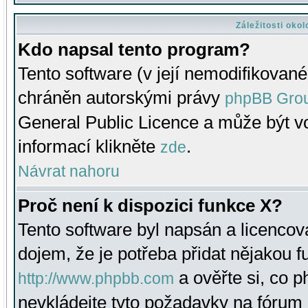
Záležitosti oko
Kdo napsal tento program?
Tento software (v její nemodifikované
chráněn autorskými právy
phpBB Gro
General Public Licence a může být vo
informací klikněte
.
zde
Návrat nahoru
Proč není k dispozici funkce X?
Tento software byl napsán a licenco
dojem, že je potřeba přidat nějakou f
a ověřte si, co 
http://www.phpbb.com
nevkládejte tyto požadavky na fóru