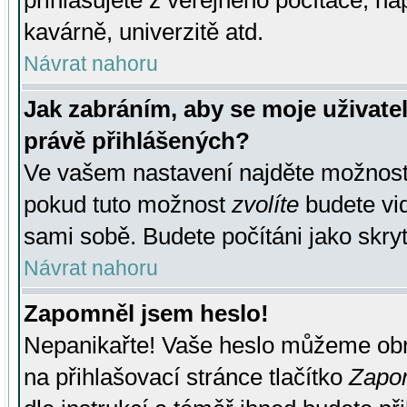
přihlašujete z veřejného počítače, na
kavárně, univerzitě atd.
Návrat nahoru
Jak zabráním, aby se moje uživate
právě přihlášených?
Ve vašem nastavení najděte možnos
pokud tuto možnost
zvolíte
budete vid
sami sobě. Budete počítáni jako skryt
Návrat nahoru
Zapomněl jsem heslo!
Nepanikařte! Vaše heslo můžeme obn
na přihlašovací stránce tlačítko
Zapom