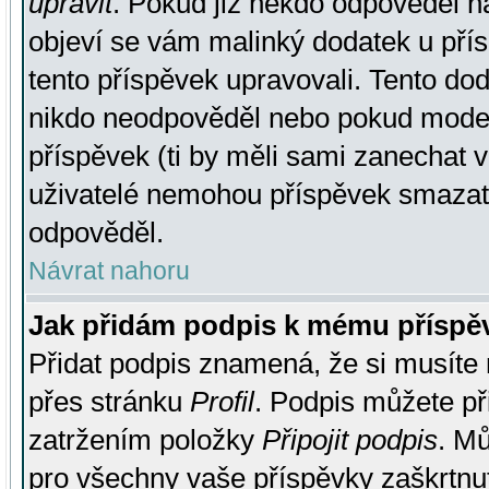
upravit
. Pokud již někdo odpověděl na
objeví se vám malinký dodatek u přísp
tento příspěvek upravovali. Tento do
nikdo neodpověděl nebo pokud moderá
příspěvek (ti by měli sami zanechat v
uživatelé nemohou příspěvek smazat,
odpověděl.
Návrat nahoru
Jak přidám podpis k mému příspě
Přidat podpis znamená, že si musíte n
přes stránku
Profil
. Podpis můžete p
zatržením položky
Připojit podpis
. Mů
pro všechny vaše příspěvky zaškrtnut