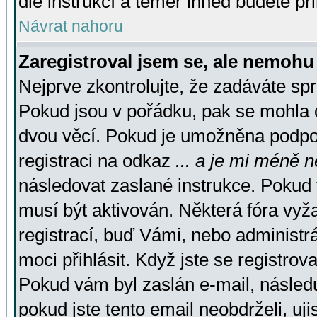
dle instrukcí a téměř ihned budete př
Návrat nahoru
Zaregistroval jsem se, ale nemohu 
Nejprve zkontrolujte, že zadáváte sp
Pokud jsou v pořádku, pak se mohla o
dvou věcí. Pokud je umožněna podpora
registraci na odkaz
... a je mi méně n
následovat zaslané instrukce. Pokud t
musí být aktivován. Některá fóra vyž
registrací, buď Vámi, nebo administr
moci přihlásit. Když jste se registrova
Pokud vám byl zaslán e-mail, násled
pokud jste tento email neobdrželi, uj