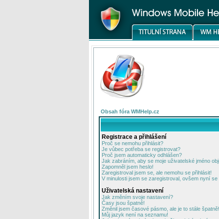
Obsah fóra WMHelp.cz
Registrace a přihlášení
Proč se nemohu přihlásit?
Je vůbec potřeba se registrovat?
Proč jsem automaticky odhlášen?
Jak zabráním, aby se moje uživatelské jméno ob
Zapomněl jsem heslo!
Zaregistroval jsem se, ale nemohu se přihlásit!
V minulosti jsem se zaregistroval, ovšem nyní se 
Uživatelská nastavení
Jak změním svoje nastavení?
Časy jsou špatně!
Změnil jsem časové pásmo, ale je to stále špatně
Můj jazyk není na seznamu!