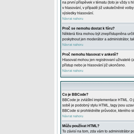
na první příspěvek v tématu (toto je vždy 
v hlasování, v případě již uskutečněné volb
výsledky hlasování.
Návrat nahoru
Proč se nemohu dostat k fóru?
Některá fóra mohou být znepřístupněna určitý
poskytnout jen moderátor a administrátor, tak
Návrat nahoru
Proč nemohu hlasovat v anketě?
Hlasovat mohou jen registrovaní uživatelé (
přístup nebo je hlasování již ukončeno.
Návrat nahoru
Co je BBCode?
BBCode je zvláštní implementace HTML. O je
sobě je podobný stylu HTML, tagy jsou uzavřen
BBCode si prohlédněte průvodce, kterého si
Návrat nahoru
Můžu používat HTML?
To závisí na tom, zda vám to administrátor po