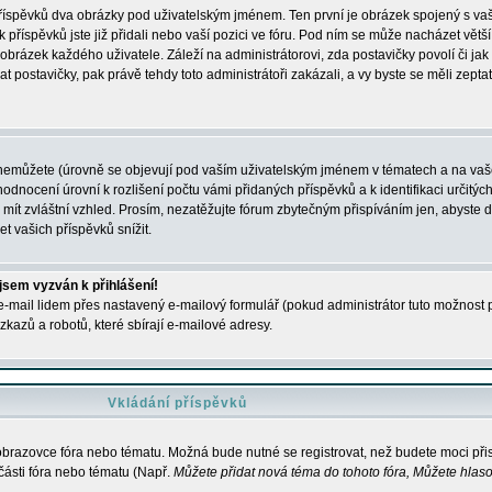
 příspěvků dva obrázky pod uživatelským jménem. Ten první je obrázek spojený s vaš
ik příspěvků jste již přidali nebo vaší pozici ve fóru. Pod ním se může nacházet vět
í obrázek každého uživatele. Záleží na administrátorovi, zda postavičky povolí či jak 
postavičky, pak právě tehdy toto administrátoři zakázali, a vy byste se měli zepta
nemůžete (úrovně se objevují pod vaším uživatelským jménem v tématech a na vaše
odnocení úrovní k rozlišení počtu vámi přidaných příspěvků a k identifikaci určitých
ít zvláštní vzhled. Prosím, nezatěžujte fórum zbytečným přispíváním jen, abyste d
 vašich příspěvků snížit.
 jsem vyzván k přihlášení!
-mail lidem přes nastavený e-mailový formulář (pokud administrátor tuto možnost po
azů a robotů, které sbírají e-mailové adresy.
Vkládání příspěvků
 obrazovce fóra nebo tématu. Možná bude nutné se registrovat, než budete moci přis
části fóra nebo tématu (Např.
Můžete přidat nová téma do tohoto fóra, Můžete hlasov