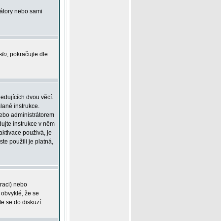
rátory nebo sami
slo
, pokračujte dle
edujících dvou věcí.
lané instrukce.
 nebo administrátorem
dujte instrukce v něm
aktivace používá, je
ste použili je platná,
traci) nebo
 obvyklé, že se
te se do diskuzí.