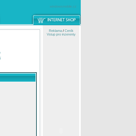
windowsmobile.cz
Reklama
/
Ceník
Vstup pro inzerenty
e
í