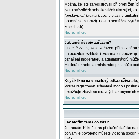
Možná, že jste zaregistrovali při prohlížení
tvaru hvězdiček nebo kostiček ukazující, kol
"postavička" (avatar), což je vlastně unikátn
podobě se zobrazí). Pokud nemůžete využívat 
že se hodí).
Návrat nahoru
Jak změní svoje zařazení?
Obecně vzato, svoje zařazení přímo změnit 
na použitém vzhledu). Většina fór používají h
označení moderátorů a administrátorů může m
Moderátor nebo administrátor pak může počet
Návrat nahoru
Když kliknu na e-mailový odkaz uživatele,
Pouze registrovaní uživatelé mohou posílat e
umožňuje zbavit se otravných anonymních vzk
Návrat nahoru
Jak vložím téma do fóra?
Jednouše. Klikněte na příslušné tlačítko na
co vám je povoleno můžete vidět na spodní 