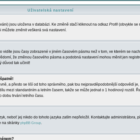
Uživatelská nastavení
váni) jsou uložena v databázi. Ke změně stačí kliknout na odkaz
Profil
(obvykle se n
 si můžete změnit veškerá svá nastavení.
o vidíte jsou časy zobrazené v jiném časovém pásmu než v tom, ve kterém se nacház
 vědomí, že změnou časového pásma a podobná nastavení mohou měnit jen registro
ý důvod tak učinit!
 špatně!
rávně, a přesto se liší od toho správného, pak tou nejpravděpodobnější odpovědí je, 
dílu mezi standardním a letním časem, takže se může jednat o 1 hodinový rozdíl. 
dobu trvání letního času.
yk, neboť jej nikdo do tohoto jazyka zatím nepřeložil. Kontaktujte administrátora, p
te na stránky
.
phpBB Group
jménem?