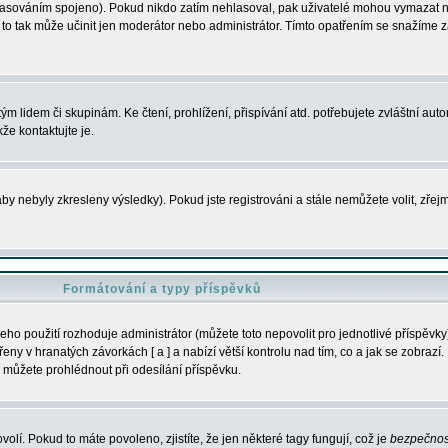
s hlasováním spojeno). Pokud nikdo zatím nehlasoval, pak uživatelé mohou vymazat
y to tak může učinit jen moderátor nebo administrátor. Tímto opatřením se snažíme z
m lidem či skupinám. Ke čtení, prohlížení, přispívání atd. potřebujete zvláštní auto
že kontaktujte je.
aby nebyly zkresleny výsledky). Pokud jste registrováni a stále nemůžete volit, zř
Formátování a typy příspěvků
ho použití rozhoduje administrátor (můžete toto nepovolit pro jednotlivé příspěv
y v hranatých závorkách [ a ] a nabízí větší kontrolu nad tím, co a jak se zobrazí. 
 můžete prohlédnout při odesílání příspěvku.
volí. Pokud to máte povoleno, zjistíte, že jen některé tagy fungují, což je
bezpečnos