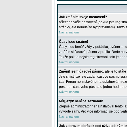
Jak změním svoje nastavení?
Všechna vaše nastavení (pokud jste registro
stránky, ale nemusí to být pravidlem). Takto
Návrat nahoru
Časy jsou špatně!
Časy jsou téměř vždy v pořádku, ovšem to, c
změňte si časové pásmo v profilu. Berte na
Takže pokud nejste registrováni, toto je dobr
Návrat nahoru
Změnil jsem časové pásmo, ale je to stále
Jste si jisti, že jste zadali časové pásmo sp
čas. Fórum není stavěno na uplatňování roz
posunutí časového pásma o jednu hodinu po 
Návrat nahoru
Můj jazyk není na seznamu!
Zřejmě administrátor nenainstaloval tento jaz
vytvořte sami. Pro více informací se podívej
Návrat nahoru
Jak zobrazím obrázek pod uživatelským 