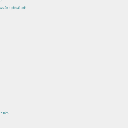
?
yzván k přihlášení!
z fóra!