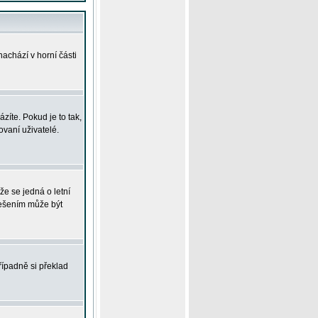
achází v horní části
íte. Pokud je to tak,
vaní uživatelé.
že se jedná o letní
Řešením může být
řípadně si překlad