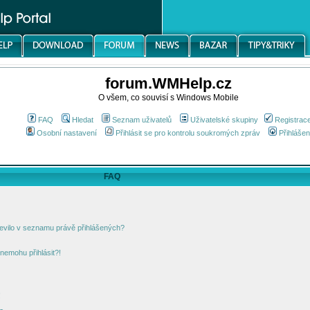
forum.WMHelp.cz
O všem, co souvisí s Windows Mobile
FAQ
Hledat
Seznam uživatelů
Uživatelské skupiny
Registrac
Osobní nastavení
Přihlásit se pro kontrolu soukromých zpráv
Přihlášen
FAQ
jevilo v seznamu právě přihlášených?
nemohu přihlásit?!
!