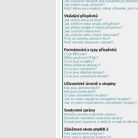
Jak zobrazím obrázek pod uživatelským jménem
Jak změní svoje zařazení?
Když kliknu na e-mailový odkaz uživatele, jsem v
Vkládání příspěvků
Jak vložím téma do fóra?
Jak změním nebo smažu příspěvek?
Jak přidám podpis k mému příspěvku?
Jak vytvořím hlasování?
Jak změním nebo smažu hlasování?
Proč se nemohu dostat k fóru?
Proč nemohu hlasovat v anketě?
Formátování a typy příspěvků
Co je BBCode?
Můžu používat HTML?
Co to jsou smajlíky?
Mohu přidávat obrázky?
Co to jsou oznámení?
Co to jsou důležitá témata?
Co to jsou uzamčená témata?
Uživatelské úrovně a skupiny
Kdo jsou administrátoři?
Kdo jsou moderátoři?
Co jsou uživatelské skupiny?
Jak se mohu zapojit do uživatelské skupiny?
Jak se stanu moderátorem uživatelské skupiny?
Soukromé zprávy
Nemůžu posílat soukromé zprávy!
Dostávám nechtěné soukromé zprávy!
Dostal jsem spamový a obtížný e-mail od někoho 
Záležitosti okolo phpBB 2
Kdo napsal tento program?
Proč není k dispozici funkce X?