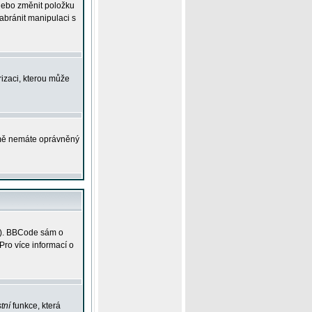
 nebo změnit položku
abránit manipulaci s
rizaci, kterou může
ejmě nemáte oprávněný
ky). BBCode sám o
Pro více informací o
tní
funkce, která