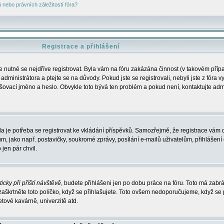
nebo právních záležitostí fóra?
Registrace a přihlášení
je nutné se nejdříve registrovat. Byla vám na fóru zakázána činnost (v takovém příp
dministrátora a ptejte se na důvody. Pokud jste se registrovali, nebyli jste z fóra v
lašovací jméno a heslo. Obvykle toto bývá ten problém a pokud není, kontaktujte ad
da je potřeba se registrovat ke vkládání příspěvků. Samozřejmě, že registrace vám d
ako např. postavičky, soukromé zprávy, posílání e-mailů uživatelům, přihlášení d
jen pár chvil.
icky při příští návštěvě
, budete přihlášeni jen po dobu práce na fóru. Toto má zabrá
 zaškrtněte toto políčko, když se přihlašujete. Toto ovšem nedoporučujeme, když se 
etové kavárně, univerzitě atd.