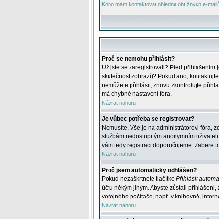
Koho mám kontaktovat ohledně obtížných e-mailů 
Proč se nemohu přihlásit?
Už jste se zaregistrovali? Před přihlášením 
skutečnost zobrazí)? Pokud ano, kontaktujte a
nemůžete přihlásit, znovu zkontrolujte přih
má chybné nastavení fóra.
Návrat nahoru
Je vůbec potřeba se registrovat?
Nemusíte. Vše je na administrátorovi fóra, z
službám nedostupným anonymním uživatelům, j
vám tedy registraci doporučujeme. Zabere to 
Návrat nahoru
Proč jsem automaticky odhlášen?
Pokud nezaškrtnete tlačítko
Přihlásit automat
účtu někým jiným. Abyste zůstali přihlášeni,
veřejného počítače, např. v knihovně, intern
Návrat nahoru