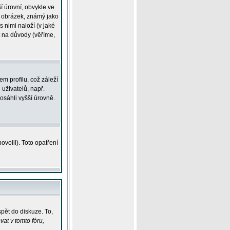
í úrovní, obvykle ve
ší obrázek, známý jako
s nimi naloží (v jaké
t na důvody (věříme,
m profilu, což záleží
 uživatelů, např.
osáhli vyšší úrovně.
volil). Toto opatření
pět do diskuze. To,
at v tomto fóru,