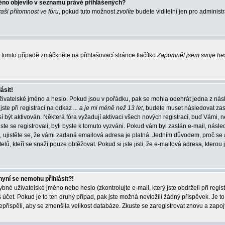
éno objevilo v seznamu právě přihlášených?
vaši přítomnost ve fóru
, pokud tuto možnost
zvolíte
budete viditelní jen pro administ
tomto případě zmáčkněte na přihlašovací stránce tlačítko
Zapomněl jsem svoje he
ásit!
živatelské jméno a heslo. Pokud jsou v pořádku, pak se mohla odehrát jedna z násl
ste při registraci na odkaz
... a je mi méně než 13 let
, budete muset následovat zas
í být aktivován. Některá fóra vyžadují aktivaci všech nových registrací, buď Vámi,
jste se registrovali, byli byste k tomuto vyzváni. Pokud vám byl zaslán e-mail, násle
, ujistěte se, že vámi zadaná emailová adresa je platná. Jedním důvodem, proč se 
elů, kteří se snaží pouze obtěžovat. Pokud si jste jisti, že e-mailová adresa, kterou j
nyní se nemohu přihlásit?!
né uživatelské jméno nebo heslo (zkontrolujte e-mail, který jste obdrželi při regis
čet. Pokud je to ten druhý případ, pak jste možná nevložili žádný příspěvek. Je to
nepřispěli, aby se zmenšila velikost databáze. Zkuste se zaregistrovat znovu a zapoj