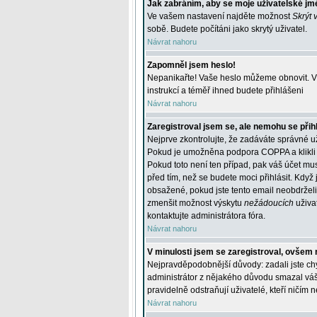
Jak zabráním, aby se moje uživatelské jm
Ve vašem nastavení najděte možnost
Skrýt 
sobě. Budete počítáni jako skrytý uživatel.
Návrat nahoru
Zapomněl jsem heslo!
Nepanikařte! Vaše heslo můžeme obnovit. V 
instrukcí a téměř ihned budete přihlášeni
Návrat nahoru
Zaregistroval jsem se, ale nemohu se přihl
Nejprve zkontrolujte, že zadáváte správné u
Pokud je umožněna podpora COPPA a klikli j
Pokud toto není ten případ, pak váš účet mus
před tím, než se budete moci přihlásit. Když 
obsažené, pokud jste tento email neobdrželi
zmenšit možnost výskytu
nežádoucích
uživat
kontaktujte administrátora fóra.
Návrat nahoru
V minulosti jsem se zaregistroval, ovšem 
Nejpravděpodobnější důvody: zadali jste chyb
administrátor z nějakého důvodu smazal váš ú
pravidelně odstraňují uživatelé, kteří ničím 
Návrat nahoru