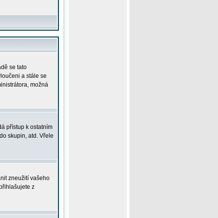
adě se tato
yloučeni a stále se
ministrátora, možná
á přístup k ostatním
o skupin, atd. Vřele
nit zneužití vašeho
přihlašujete z