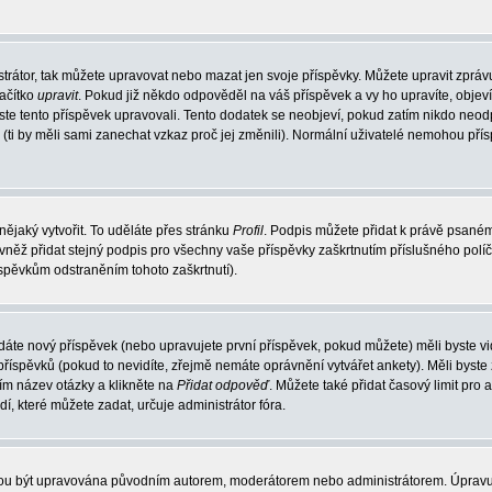
trátor, tak můžete upravovat nebo mazat jen svoje příspěvky. Můžete upravit zpráv
lačítko
upravit
. Pokud již někdo odpověděl na váš příspěvek a vy ho upravíte, objev
t jste tento příspěvek upravovali. Tento dodatek se neobjeví, pokud zatím nikdo ne
k (ti by měli sami zanechat vzkaz proč jej změnili). Normální uživatelé nemohou př
nějaký vytvořit. To uděláte přes stránku
Profil
. Podpis můžete přidat k právě psané
vněž přidat stejný podpis pro všechny vaše příspěvky zaškrtnutím příslušného políč
spěvkům odstraněním tohoto zaškrtnutí).
dáte nový příspěvek (nebo upravujete první příspěvek, pokud můžete) měli byste vid
íspěvků (pokud to nevidíte, zřejmě nemáte oprávnění vytvářet ankety). Měli byste
ím název otázky a klikněte na
Přidat odpověď
. Můžete také přidat časový limit pro 
které můžete zadat, určuje administrátor fóra.
ohou být upravována původním autorem, moderátorem nebo administrátorem. Úpravu 