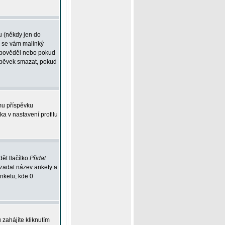
u (někdy jen do
í se vám malinký
odpověděl nebo pokud
íspěvek smazat, pokud
mu příspěvku
ka v nastavení profilu
ět tlačítko
Přidat
 zadat název ankety a
anketu, kde 0
zahájíte kliknutím