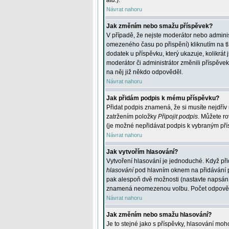
atd.
).
Návrat nahoru
Jak změním nebo smažu příspěvek?
V případě, že nejste moderátor nebo adminis
omezeného času po přispění) kliknutím na t
dodatek u příspěvku, který ukazuje, kolikrá
moderátor či administrátor změnili příspěve
na něj již někdo odpověděl.
Návrat nahoru
Jak přidám podpis k mému příspěvku?
Přidat podpis znamená, že si musíte nejdřív 
zatržením položky
Připojit podpis
. Můžete ro
(je možné nepřidávat podpis k vybraným pří
Návrat nahoru
Jak vytvořím hlasování?
Vytvoření hlasování je jednoduché. Když při
hlasování
pod hlavním oknem na přidávání př
pak alespoň dvě možnosti (nastavte napsán
znamená neomezenou volbu. Počet odpovědí, 
Návrat nahoru
Jak změním nebo smažu hlasování?
Je to stejné jako s příspěvky, hlasování m