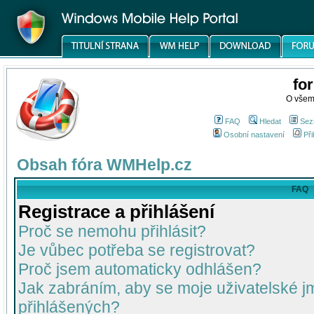
fo
O všem
FAQ
Hledat
Sez
Osobní nastavení
Při
Obsah fóra WMHelp.cz
FAQ
Registrace a přihlášení
Proč se nemohu přihlásit?
Je vůbec potřeba se registrovat?
Proč jsem automaticky odhlášen?
Jak zabráním, aby se moje uživatelské 
přihlášených?