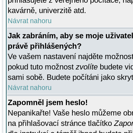
přihlašujete z veřejného počítače, na
kavárně, univerzitě atd.
Návrat nahoru
Jak zabráním, aby se moje uživate
právě přihlášených?
Ve vašem nastavení najděte možnos
pokud tuto možnost
zvolíte
budete vid
sami sobě. Budete počítáni jako skryt
Návrat nahoru
Zapomněl jsem heslo!
Nepanikařte! Vaše heslo můžeme obn
na přihlašovací stránce tlačítko
Zapom