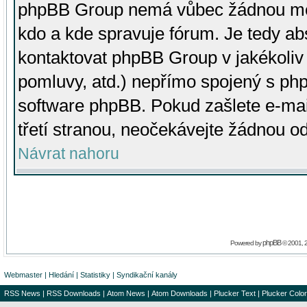
phpBB Group nemá vůbec žádnou moc 
kdo a kde spravuje fórum. Je tedy a
kontaktovat phpBB Group v jakékoliv p
pomluvy, atd.) nepřímo spojený s p
software phpBB. Pokud zašlete e-mai
třetí stranou, neočekávejte žádnou o
Návrat nahoru
phpBB
Powered by
© 2001, 
Webmaster
|
Hledání
|
Statistiky
|
Syndikační kanály
RSS News
|
RSS Downloads
|
Atom News
|
Atom Downloads
|
Plucker Text
|
Plucker Color