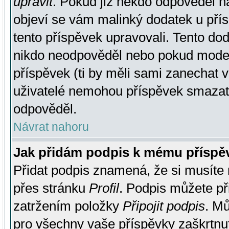
upravit
. Pokud již někdo odpověděl na
objeví se vám malinký dodatek u přísp
tento příspěvek upravovali. Tento do
nikdo neodpověděl nebo pokud moderá
příspěvek (ti by měli sami zanechat v
uživatelé nemohou příspěvek smazat,
odpověděl.
Návrat nahoru
Jak přidám podpis k mému příspě
Přidat podpis znamená, že si musíte n
přes stránku
Profil
. Podpis můžete p
zatržením položky
Připojit podpis
. Mů
pro všechny vaše příspěvky zaškrtnut