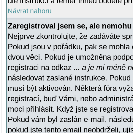
dle instrukcí a téměř ihned budete př
Návrat nahoru
Zaregistroval jsem se, ale nemohu 
Nejprve zkontrolujte, že zadáváte sp
Pokud jsou v pořádku, pak se mohla o
dvou věcí. Pokud je umožněna podpora
registraci na odkaz
... a je mi méně n
následovat zaslané instrukce. Pokud t
musí být aktivován. Některá fóra vyž
registrací, buď Vámi, nebo administr
moci přihlásit. Když jste se registrova
Pokud vám byl zaslán e-mail, násled
pokud jste tento email neobdrželi, uj