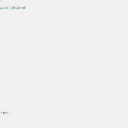
?
yzván k přihlášení!
z fóra!