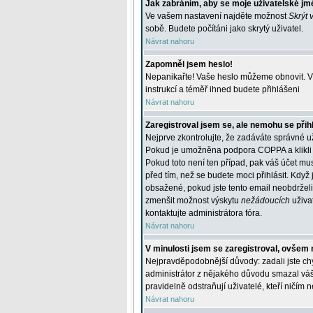
Jak zabráním, aby se moje uživatelské jm
Ve vašem nastavení najděte možnost
Skrýt 
sobě. Budete počítáni jako skrytý uživatel.
Návrat nahoru
Zapomněl jsem heslo!
Nepanikařte! Vaše heslo můžeme obnovit. V 
instrukcí a téměř ihned budete přihlášeni
Návrat nahoru
Zaregistroval jsem se, ale nemohu se přihl
Nejprve zkontrolujte, že zadáváte správné u
Pokud je umožněna podpora COPPA a klikli j
Pokud toto není ten případ, pak váš účet mus
před tím, než se budete moci přihlásit. Když 
obsažené, pokud jste tento email neobdrželi
zmenšit možnost výskytu
nežádoucích
uživat
kontaktujte administrátora fóra.
Návrat nahoru
V minulosti jsem se zaregistroval, ovšem 
Nejpravděpodobnější důvody: zadali jste chyb
administrátor z nějakého důvodu smazal váš ú
pravidelně odstraňují uživatelé, kteří ničím 
Návrat nahoru