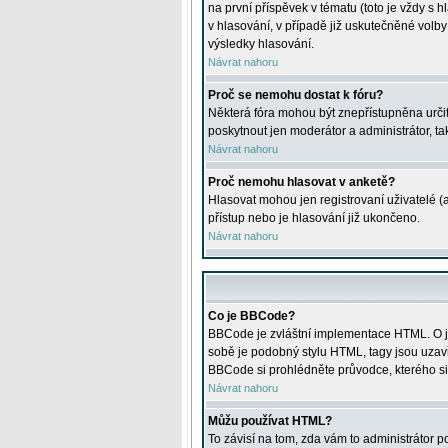
na první příspěvek v tématu (toto je vždy 
v hlasování, v případě již uskutečněné volb
výsledky hlasování.
Návrat nahoru
Proč se nemohu dostat k fóru?
Některá fóra mohou být znepřístupněna určitý
poskytnout jen moderátor a administrátor, tak
Návrat nahoru
Proč nemohu hlasovat v anketě?
Hlasovat mohou jen registrovaní uživatelé (
přístup nebo je hlasování již ukončeno.
Návrat nahoru
Co je BBCode?
BBCode je zvláštní implementace HTML. O je
sobě je podobný stylu HTML, tagy jsou uzavřen
BBCode si prohlédněte průvodce, kterého si
Návrat nahoru
Můžu používat HTML?
To závisí na tom, zda vám to administrátor po