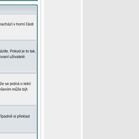
achází v horní části
íte. Pokud je to tak,
vaní uživatelé.
že se jedná o letní
Řešením může být
řípadně si překlad