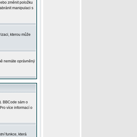
 nebo změnit položku
abránit manipulaci s
rizaci, kterou může
ejmě nemáte oprávněný
ky). BBCode sám o
Pro více informací o
tní
funkce, která