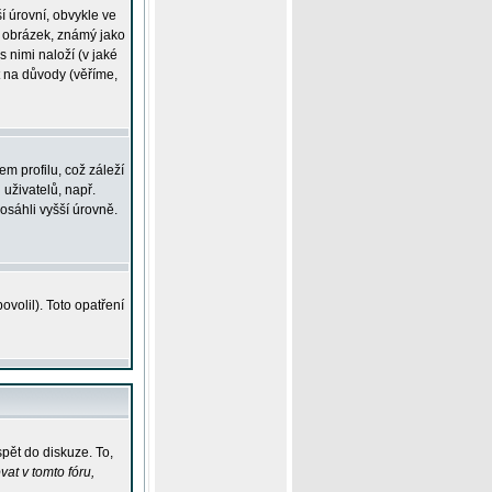
í úrovní, obvykle ve
ší obrázek, známý jako
s nimi naloží (v jaké
t na důvody (věříme,
m profilu, což záleží
 uživatelů, např.
osáhli vyšší úrovně.
volil). Toto opatření
pět do diskuze. To,
at v tomto fóru,