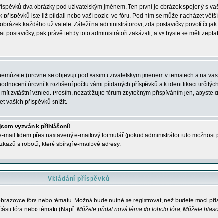
 příspěvků dva obrázky pod uživatelským jménem. Ten první je obrázek spojený s vaš
ik příspěvků jste již přidali nebo vaší pozici ve fóru. Pod ním se může nacházet vět
í obrázek každého uživatele. Záleží na administrátorovi, zda postavičky povolí či jak 
postavičky, pak právě tehdy toto administrátoři zakázali, a vy byste se měli zepta
nemůžete (úrovně se objevují pod vaším uživatelským jménem v tématech a na vaše
odnocení úrovní k rozlišení počtu vámi přidaných příspěvků a k identifikaci určitých
ít zvláštní vzhled. Prosím, nezatěžujte fórum zbytečným přispíváním jen, abyste d
 vašich příspěvků snížit.
 jsem vyzván k přihlášení!
-mail lidem přes nastavený e-mailový formulář (pokud administrátor tuto možnost po
azů a robotů, které sbírají e-mailové adresy.
Vkládání příspěvků
 obrazovce fóra nebo tématu. Možná bude nutné se registrovat, než budete moci přis
části fóra nebo tématu (Např.
Můžete přidat nová téma do tohoto fóra, Můžete hlasov