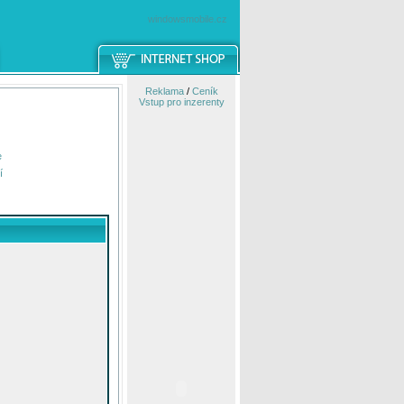
windowsmobile.cz
Reklama
/
Ceník
Vstup pro inzerenty
e
í