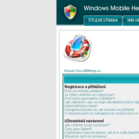
Obsah fóra WMHelp.cz
Registrace a přihlášení
Proč se nemohu přihlásit?
Je vůbec potřeba se registrovat?
Proč jsem automaticky odhlášen?
Jak zabráním, aby se moje uživatelské jméno ob
Zapomněl jsem heslo!
Zaregistroval jsem se, ale nemohu se přihlásit!
V minulosti jsem se zaregistroval, ovšem nyní se 
Uživatelská nastavení
Jak změním svoje nastavení?
Časy jsou špatně!
Změnil jsem časové pásmo, ale je to stále špatně
Můj jazyk není na seznamu!