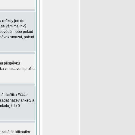
u (někdy jen do
í se vám malinký
odpověděl nebo pokud
íspěvek smazat, pokud
mu příspěvku
ka v nastavení profilu
ět tlačítko
Přidat
 zadat název ankety a
anketu, kde 0
zahájíte kliknutím