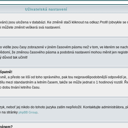
Uživatelská nastavení
váni) jsou uložena v databázi. Ke změně stačí kliknout na odkaz
Profil
(obvykle se n
 si můžete změnit veškerá svá nastavení.
o vidíte jsou časy zobrazené v jiném časovém pásmu než v tom, ve kterém se nacház
 vědomí, že změnou časového pásma a podobná nastavení mohou měnit jen registro
ý důvod tak učinit!
 špatně!
rávně, a přesto se liší od toho správného, pak tou nejpravděpodobnější odpovědí je, 
dílu mezi standardním a letním časem, takže se může jednat o 1 hodinový rozdíl. 
dobu trvání letního času.
yk, neboť jej nikdo do tohoto jazyka zatím nepřeložil. Kontaktujte administrátora, p
te na stránky
.
phpBB Group
jménem?