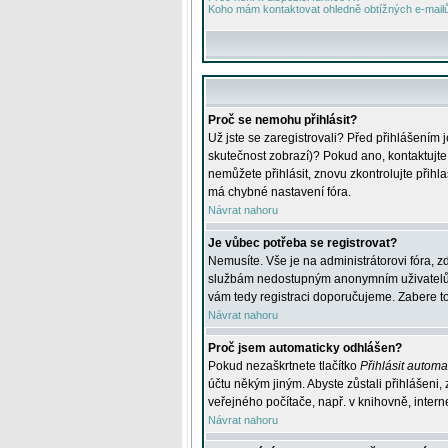
Koho mám kontaktovat ohledně obtížných e-mailů 
Proč se nemohu přihlásit?
Už jste se zaregistrovali? Před přihlášením 
skutečnost zobrazí)? Pokud ano, kontaktujte a
nemůžete přihlásit, znovu zkontrolujte přih
má chybné nastavení fóra.
Návrat nahoru
Je vůbec potřeba se registrovat?
Nemusíte. Vše je na administrátorovi fóra, z
službám nedostupným anonymním uživatelům, j
vám tedy registraci doporučujeme. Zabere to 
Návrat nahoru
Proč jsem automaticky odhlášen?
Pokud nezaškrtnete tlačítko
Přihlásit automat
účtu někým jiným. Abyste zůstali přihlášeni,
veřejného počítače, např. v knihovně, intern
Návrat nahoru