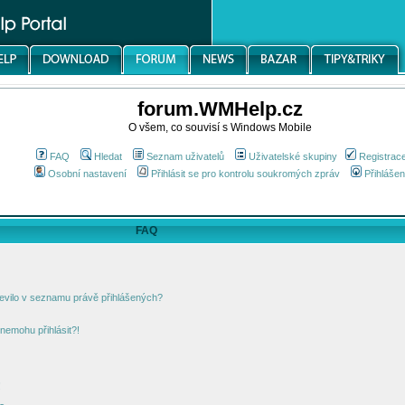
forum.WMHelp.cz
O všem, co souvisí s Windows Mobile
FAQ
Hledat
Seznam uživatelů
Uživatelské skupiny
Registrac
Osobní nastavení
Přihlásit se pro kontrolu soukromých zpráv
Přihlášen
FAQ
jevilo v seznamu právě přihlášených?
nemohu přihlásit?!
!