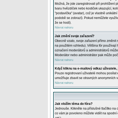
Možná, že jste zaregistrovali při prohlížení
tvaru hvězdiček nebo kostiček ukazující, kol
"postavička" (avatar), což je vlastně unikátn
podobě se zobrazí). Pokud nemůžete využívat 
že se hodí).
Návrat nahoru
Jak změní svoje zařazení?
Obecně vzato, svoje zařazení přímo změnit 
na použitém vzhledu). Většina fór používají h
označení moderátorů a administrátorů může m
Moderátor nebo administrátor pak může počet
Návrat nahoru
Když kliknu na e-mailový odkaz uživatele,
Pouze registrovaní uživatelé mohou posílat e
umožňuje zbavit se otravných anonymních vzk
Návrat nahoru
Jak vložím téma do fóra?
Jednouše. Klikněte na příslušné tlačítko na
co vám je povoleno můžete vidět na spodní 