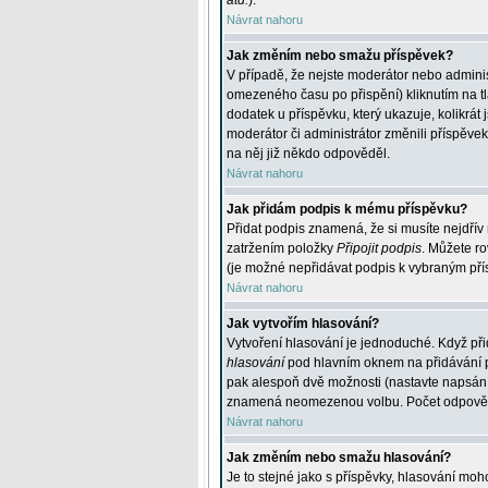
atd.
).
Návrat nahoru
Jak změním nebo smažu příspěvek?
V případě, že nejste moderátor nebo adminis
omezeného času po přispění) kliknutím na t
dodatek u příspěvku, který ukazuje, kolikrá
moderátor či administrátor změnili příspěve
na něj již někdo odpověděl.
Návrat nahoru
Jak přidám podpis k mému příspěvku?
Přidat podpis znamená, že si musíte nejdřív 
zatržením položky
Připojit podpis
. Můžete ro
(je možné nepřidávat podpis k vybraným pří
Návrat nahoru
Jak vytvořím hlasování?
Vytvoření hlasování je jednoduché. Když při
hlasování
pod hlavním oknem na přidávání př
pak alespoň dvě možnosti (nastavte napsán
znamená neomezenou volbu. Počet odpovědí, 
Návrat nahoru
Jak změním nebo smažu hlasování?
Je to stejné jako s příspěvky, hlasování m