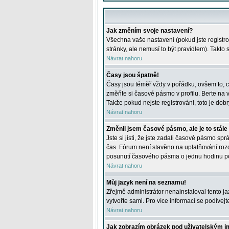
Jak změním svoje nastavení?
Všechna vaše nastavení (pokud jste registro
stránky, ale nemusí to být pravidlem). Takto
Návrat nahoru
Časy jsou špatně!
Časy jsou téměř vždy v pořádku, ovšem to, c
změňte si časové pásmo v profilu. Berte na
Takže pokud nejste registrováni, toto je dobr
Návrat nahoru
Změnil jsem časové pásmo, ale je to stále
Jste si jisti, že jste zadali časové pásmo sp
čas. Fórum není stavěno na uplatňování roz
posunutí časového pásma o jednu hodinu po 
Návrat nahoru
Můj jazyk není na seznamu!
Zřejmě administrátor nenainstaloval tento jaz
vytvořte sami. Pro více informací se podívej
Návrat nahoru
Jak zobrazím obrázek pod uživatelským 