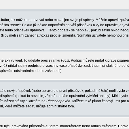
trátor, tak můžete upravovat nebo mazat jen svoje příspěvky. Můžete upravit zpráv
lačítko
upravit
. Pokud již někdo odpověděl na váš příspěvek a vy ho upravíte, objev
t jste tento příspěvek upravovali. Tento dodatek se neobjeví, pokud zatím nikdo ne
k (ti by měli sami zanechat vzkaz proč jej změnili). Normální uživatelé nemohou př
nějaký vytvořit. To uděláte přes stránku
Profil
. Podpis můžete přidat k právě psané
vněž přidat stejný podpis pro všechny vaše příspěvky zaškrtnutím příslušného políč
spěvkům odstraněním tohoto zaškrtnutí).
dáte nový příspěvek (nebo upravujete první příspěvek, pokud můžete) měli byste vid
íspěvků (pokud to nevidíte, zřejmě nemáte oprávnění vytvářet ankety). Měli byste
ím název otázky a klikněte na
Přidat odpověď
. Můžete také přidat časový limit pro 
které můžete zadat, určuje administrátor fóra.
ohou být upravována původním autorem, moderátorem nebo administrátorem. Úpravu 