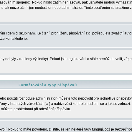
s hlasováním spojeno). Pokud nikdo zatím nehlasoval, pak uživatelé mohou vymazat
y to tak může učinit jen moderátor nebo administrátor. Tímto opatřením se snažíme z
m lidem či skupinám. Ke čtení, prohlížení, přispívání atd. potřebujete zvláštní auto
že kontaktujte je.
aby nebyly zkresleny výsledky). Pokud jste registrováni a stále nemůžete volit, zř
Formátování a typy příspěvků
ho použití rozhoduje administrátor (můžete toto nepovolit pro jednotlivé příspěv
y v hranatých závorkách [ a ] a nabízí větší kontrolu nad tím, co a jak se zobrazí. 
 můžete prohlédnout při odesílání příspěvku.
volí. Pokud to máte povoleno, zjistíte, že jen některé tagy fungují, což je
bezpečnos