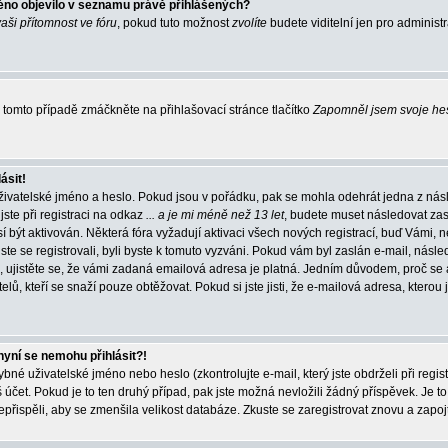
éno objevilo v seznamu právě přihlášených?
vaši přítomnost ve fóru
, pokud tuto možnost
zvolíte
budete viditelní jen pro administ
tomto případě zmáčkněte na přihlašovací stránce tlačítko
Zapomněl jsem svoje he
ásit!
živatelské jméno a heslo. Pokud jsou v pořádku, pak se mohla odehrát jedna z násl
ste při registraci na odkaz
... a je mi méně než 13 let
, budete muset následovat zas
í být aktivován. Některá fóra vyžadují aktivaci všech nových registrací, buď Vámi,
jste se registrovali, byli byste k tomuto vyzváni. Pokud vám byl zaslán e-mail, násle
, ujistěte se, že vámi zadaná emailová adresa je platná. Jedním důvodem, proč se 
elů, kteří se snaží pouze obtěžovat. Pokud si jste jisti, že e-mailová adresa, kterou j
nyní se nemohu přihlásit?!
né uživatelské jméno nebo heslo (zkontrolujte e-mail, který jste obdrželi při regis
čet. Pokud je to ten druhý případ, pak jste možná nevložili žádný příspěvek. Je to
nepřispěli, aby se zmenšila velikost databáze. Zkuste se zaregistrovat znovu a zapoj