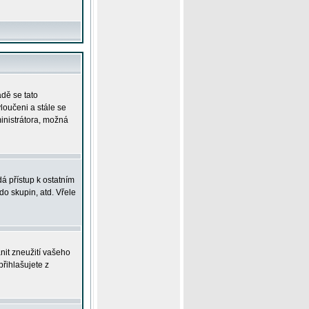
adě se tato
yloučeni a stále se
ministrátora, možná
á přístup k ostatním
o skupin, atd. Vřele
nit zneužití vašeho
přihlašujete z