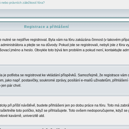
nebo právních záležitostí fóra?
Registrace a přihlášení
je nutné se nejdříve registrovat. Byla vám na fóru zakázána činnost (v takovém příp
dministrátora a ptejte se na důvody. Pokud jste se registrovali, nebyli jste z fóra v
lašovací jméno a heslo. Obvykle toto bývá ten problém a pokud není, kontaktujte ad
da je potřeba se registrovat ke vkládání příspěvků. Samozřejmě, že registrace vám d
ako např. postavičky, soukromé zprávy, posílání e-mailů uživatelům, přihlášení d
jen pár chvil.
icky při příští návštěvě
, budete přihlášeni jen po dobu práce na fóru. Toto má zabrá
 zaškrtněte toto políčko, když se přihlašujete. Toto ovšem nedoporučujeme, když se 
etové kavárně, univerzitě atd.