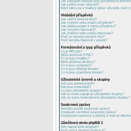
Jak zobrazím obrázek pod uživatelským jménem
Jak změní svoje zařazení?
Když kliknu na e-mailový odkaz uživatele, jsem v
Vkládání příspěvků
Jak vložím téma do fóra?
Jak změním nebo smažu příspěvek?
Jak přidám podpis k mému příspěvku?
Jak vytvořím hlasování?
Jak změním nebo smažu hlasování?
Proč se nemohu dostat k fóru?
Proč nemohu hlasovat v anketě?
Formátování a typy příspěvků
Co je BBCode?
Můžu používat HTML?
Co to jsou smajlíky?
Mohu přidávat obrázky?
Co to jsou oznámení?
Co to jsou důležitá témata?
Co to jsou uzamčená témata?
Uživatelské úrovně a skupiny
Kdo jsou administrátoři?
Kdo jsou moderátoři?
Co jsou uživatelské skupiny?
Jak se mohu zapojit do uživatelské skupiny?
Jak se stanu moderátorem uživatelské skupiny?
Soukromé zprávy
Nemůžu posílat soukromé zprávy!
Dostávám nechtěné soukromé zprávy!
Dostal jsem spamový a obtížný e-mail od někoho 
Záležitosti okolo phpBB 2
Kdo napsal tento program?
Proč není k dispozici funkce X?