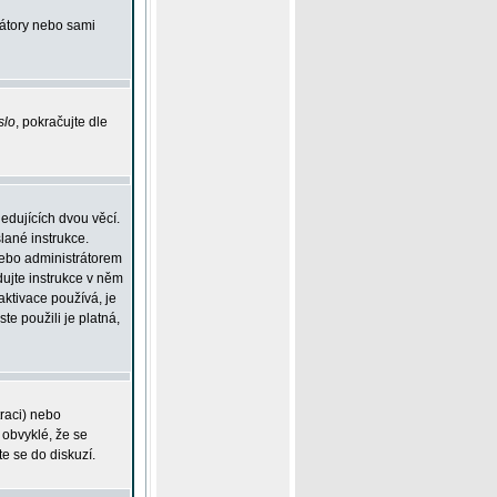
rátory nebo sami
slo
, pokračujte dle
edujících dvou věcí.
lané instrukce.
 nebo administrátorem
dujte instrukce v něm
aktivace používá, je
ste použili je platná,
traci) nebo
 obvyklé, že se
te se do diskuzí.