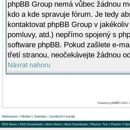
phpBB Group nemá vůbec žádnou moc 
kdo a kde spravuje fórum. Je tedy a
kontaktovat phpBB Group v jakékoliv p
pomluvy, atd.) nepřímo spojený s p
software phpBB. Pokud zašlete e-mai
třetí stranou, neočekávejte žádnou o
Návrat nahoru
phpBB
Powered by
© 2001, 
Webmaster
|
Hledání
|
Statistiky
|
Syndikační kanály
RSS News
|
RSS Downloads
|
Atom News
|
Atom Downloads
|
Plucker Text
|
Plucker Color