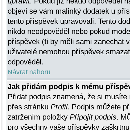
upravit
. Pokud již někdo odpověděl na
objeví se vám malinký dodatek u přísp
tento příspěvek upravovali. Tento do
nikdo neodpověděl nebo pokud moderá
příspěvek (ti by měli sami zanechat v
uživatelé nemohou příspěvek smazat,
odpověděl.
Návrat nahoru
Jak přidám podpis k mému příspě
Přidat podpis znamená, že si musíte n
přes stránku
Profil
. Podpis můžete p
zatržením položky
Připojit podpis
. Mů
pro všechny vaše příspěvky zaškrtnut