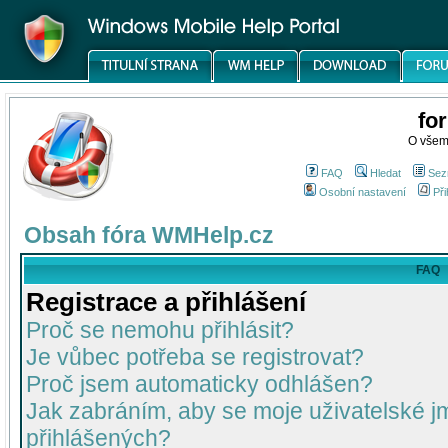
fo
O všem
FAQ
Hledat
Sez
Osobní nastavení
Při
Obsah fóra WMHelp.cz
FAQ
Registrace a přihlášení
Proč se nemohu přihlásit?
Je vůbec potřeba se registrovat?
Proč jsem automaticky odhlášen?
Jak zabráním, aby se moje uživatelské 
přihlášených?