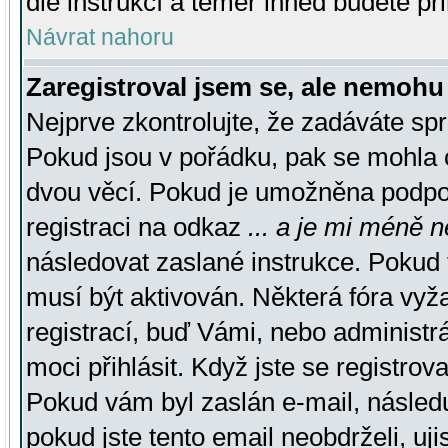
dle instrukcí a téměř ihned budete př
Návrat nahoru
Zaregistroval jsem se, ale nemohu 
Nejprve zkontrolujte, že zadáváte sp
Pokud jsou v pořádku, pak se mohla o
dvou věcí. Pokud je umožněna podpora
registraci na odkaz
... a je mi méně n
následovat zaslané instrukce. Pokud t
musí být aktivován. Některá fóra vyž
registrací, buď Vámi, nebo administr
moci přihlásit. Když jste se registrova
Pokud vám byl zaslán e-mail, násled
pokud jste tento email neobdrželi, uj