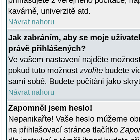
přihlašujete z veřejného počítače, na
kavárně, univerzitě atd.
Návrat nahoru
Jak zabráním, aby se moje uživate
právě přihlášených?
Ve vašem nastavení najděte možnos
pokud tuto možnost
zvolíte
budete vid
sami sobě. Budete počítáni jako skryt
Návrat nahoru
Zapomněl jsem heslo!
Nepanikařte! Vaše heslo můžeme obn
na přihlašovací stránce tlačítko
Zapom