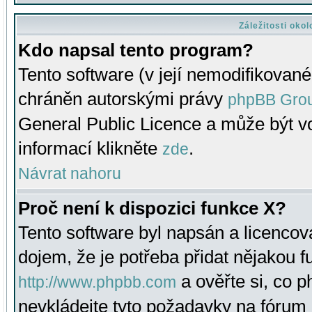
Záležitosti oko
Kdo napsal tento program?
Tento software (v její nemodifikované
chráněn autorskými právy
phpBB Gro
General Public Licence a může být vo
informací klikněte
.
zde
Návrat nahoru
Proč není k dispozici funkce X?
Tento software byl napsán a licenco
dojem, že je potřeba přidat nějakou f
a ověřte si, co 
http://www.phpbb.com
nevkládejte tyto požadavky na fóru