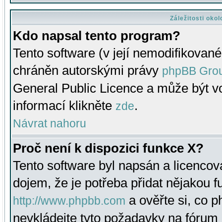
Záležitosti oko
Kdo napsal tento program?
Tento software (v její nemodifikované
chráněn autorskými právy
phpBB Gro
General Public Licence a může být vo
informací klikněte
.
zde
Návrat nahoru
Proč není k dispozici funkce X?
Tento software byl napsán a licenco
dojem, že je potřeba přidat nějakou f
a ověřte si, co 
http://www.phpbb.com
nevkládejte tyto požadavky na fóru