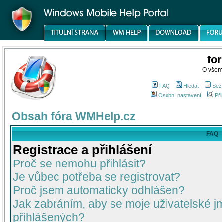
fo
O všem
FAQ
Hledat
Sez
Osobní nastavení
Při
Obsah fóra WMHelp.cz
FAQ
Registrace a přihlášení
Proč se nemohu přihlásit?
Je vůbec potřeba se registrovat?
Proč jsem automaticky odhlášen?
Jak zabráním, aby se moje uživatelské 
přihlášených?