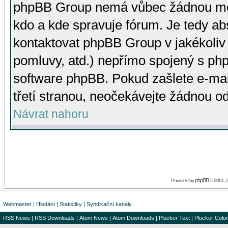
phpBB Group nemá vůbec žádnou moc 
kdo a kde spravuje fórum. Je tedy a
kontaktovat phpBB Group v jakékoliv p
pomluvy, atd.) nepřímo spojený s p
software phpBB. Pokud zašlete e-mai
třetí stranou, neočekávejte žádnou o
Návrat nahoru
phpBB
Powered by
© 2001, 
Webmaster
|
Hledání
|
Statistiky
|
Syndikační kanály
RSS News
|
RSS Downloads
|
Atom News
|
Atom Downloads
|
Plucker Text
|
Plucker Color