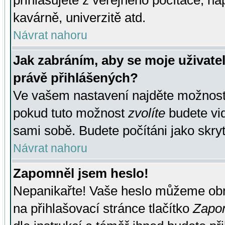
přihlašujete z veřejného počítače, na
kavárně, univerzitě atd.
Návrat nahoru
Jak zabráním, aby se moje uživate
právě přihlášených?
Ve vašem nastavení najděte možnos
pokud tuto možnost
zvolíte
budete vid
sami sobě. Budete počítáni jako skryt
Návrat nahoru
Zapomněl jsem heslo!
Nepanikařte! Vaše heslo můžeme obn
na přihlašovací stránce tlačítko
Zapom