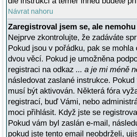
dle instrukcí a téměř ihned budete př
Návrat nahoru
Zaregistroval jsem se, ale nemohu 
Nejprve zkontrolujte, že zadáváte sp
Pokud jsou v pořádku, pak se mohla o
dvou věcí. Pokud je umožněna podpora
registraci na odkaz
... a je mi méně n
následovat zaslané instrukce. Pokud t
musí být aktivován. Některá fóra vyž
registrací, buď Vámi, nebo administr
moci přihlásit. Když jste se registrova
Pokud vám byl zaslán e-mail, násled
pokud jste tento email neobdrželi, uj