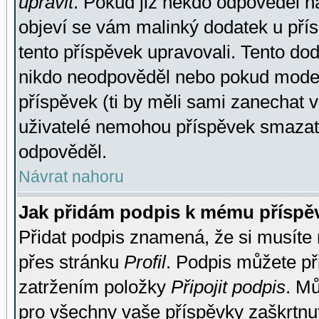
upravit
. Pokud již někdo odpověděl na
objeví se vám malinký dodatek u přísp
tento příspěvek upravovali. Tento do
nikdo neodpověděl nebo pokud moderá
příspěvek (ti by měli sami zanechat v
uživatelé nemohou příspěvek smazat,
odpověděl.
Návrat nahoru
Jak přidám podpis k mému příspě
Přidat podpis znamená, že si musíte n
přes stránku
Profil
. Podpis můžete p
zatržením položky
Připojit podpis
. Mů
pro všechny vaše příspěvky zaškrtnut