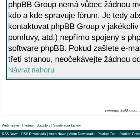
phpBB Group nemá vůbec žádnou moc 
kdo a kde spravuje fórum. Je tedy a
kontaktovat phpBB Group v jakékoliv p
pomluvy, atd.) nepřímo spojený s p
software phpBB. Pokud zašlete e-mai
třetí stranou, neočekávejte žádnou o
Návrat nahoru
phpBB
Powered by
© 2001, 
Webmaster
|
Hledání
|
Statistiky
|
Syndikační kanály
RSS News
|
RSS Downloads
|
Atom News
|
Atom Downloads
|
Plucker Text
|
Plucker Color