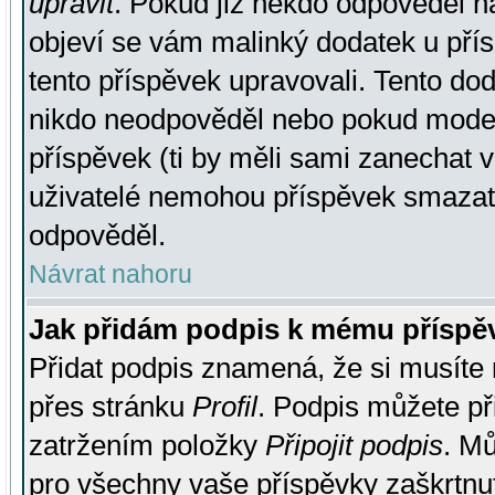
upravit
. Pokud již někdo odpověděl na
objeví se vám malinký dodatek u přísp
tento příspěvek upravovali. Tento do
nikdo neodpověděl nebo pokud moderá
příspěvek (ti by měli sami zanechat v
uživatelé nemohou příspěvek smazat,
odpověděl.
Návrat nahoru
Jak přidám podpis k mému příspě
Přidat podpis znamená, že si musíte n
přes stránku
Profil
. Podpis můžete p
zatržením položky
Připojit podpis
. Mů
pro všechny vaše příspěvky zaškrtnut