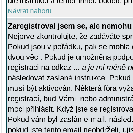
dle instrukcí a téměř ihned budete př
Návrat nahoru
Zaregistroval jsem se, ale nemohu 
Nejprve zkontrolujte, že zadáváte sp
Pokud jsou v pořádku, pak se mohla o
dvou věcí. Pokud je umožněna podpora
registraci na odkaz
... a je mi méně n
následovat zaslané instrukce. Pokud t
musí být aktivován. Některá fóra vyž
registrací, buď Vámi, nebo administr
moci přihlásit. Když jste se registrova
Pokud vám byl zaslán e-mail, násled
pokud jste tento email neobdrželi, uj