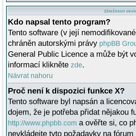
Záležitosti oko
Kdo napsal tento program?
Tento software (v její nemodifikované
chráněn autorskými právy
phpBB Gro
General Public Licence a může být vo
informací klikněte
.
zde
Návrat nahoru
Proč není k dispozici funkce X?
Tento software byl napsán a licenco
dojem, že je potřeba přidat nějakou f
a ověřte si, co 
http://www.phpbb.com
nevkládejte tyto požadavky na fóru