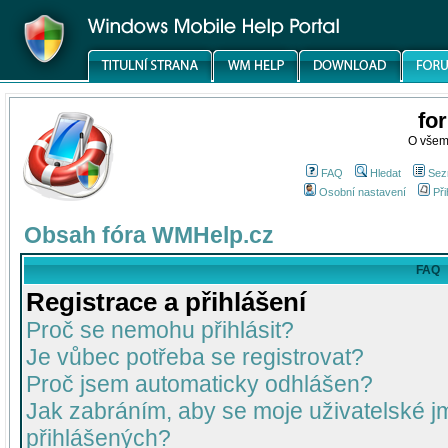
fo
O všem
FAQ
Hledat
Sez
Osobní nastavení
Při
Obsah fóra WMHelp.cz
FAQ
Registrace a přihlášení
Proč se nemohu přihlásit?
Je vůbec potřeba se registrovat?
Proč jsem automaticky odhlášen?
Jak zabráním, aby se moje uživatelské 
přihlášených?