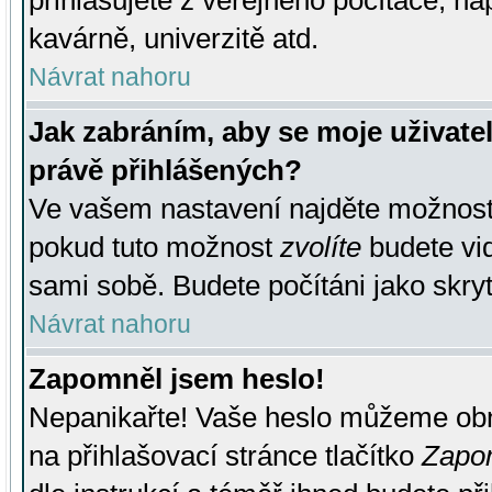
přihlašujete z veřejného počítače, na
kavárně, univerzitě atd.
Návrat nahoru
Jak zabráním, aby se moje uživate
právě přihlášených?
Ve vašem nastavení najděte možnos
pokud tuto možnost
zvolíte
budete vid
sami sobě. Budete počítáni jako skryt
Návrat nahoru
Zapomněl jsem heslo!
Nepanikařte! Vaše heslo můžeme obn
na přihlašovací stránce tlačítko
Zapom