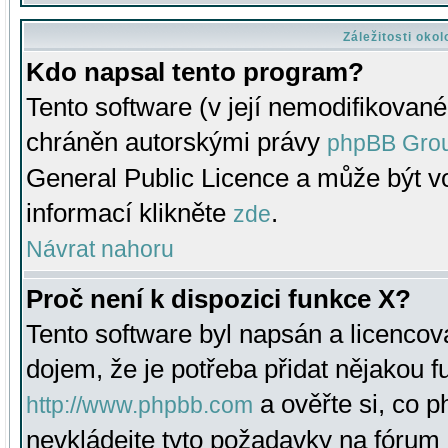
Záležitosti oko
Kdo napsal tento program?
Tento software (v její nemodifikované
chráněn autorskými právy
phpBB Gro
General Public Licence a může být vo
informací klikněte
.
zde
Návrat nahoru
Proč není k dispozici funkce X?
Tento software byl napsán a licenco
dojem, že je potřeba přidat nějakou f
a ověřte si, co 
http://www.phpbb.com
nevkládejte tyto požadavky na fóru