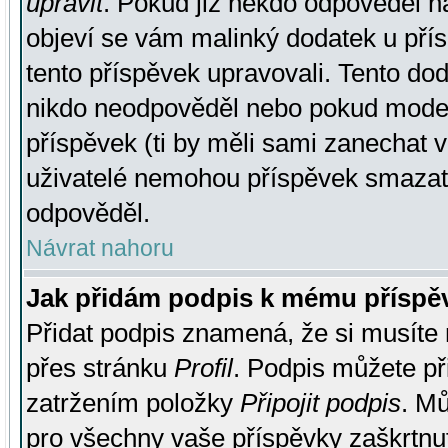
upravit
. Pokud již někdo odpověděl na
objeví se vám malinký dodatek u přísp
tento příspěvek upravovali. Tento do
nikdo neodpověděl nebo pokud moderá
příspěvek (ti by měli sami zanechat v
uživatelé nemohou příspěvek smazat,
odpověděl.
Návrat nahoru
Jak přidám podpis k mému příspě
Přidat podpis znamená, že si musíte n
přes stránku
Profil
. Podpis můžete p
zatržením položky
Připojit podpis
. Mů
pro všechny vaše příspěvky zaškrtnut