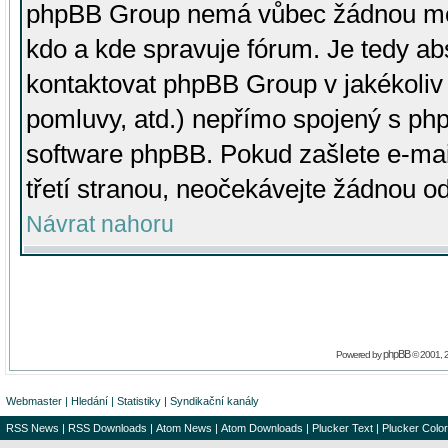
phpBB Group nemá vůbec žádnou moc 
kdo a kde spravuje fórum. Je tedy a
kontaktovat phpBB Group v jakékoliv p
pomluvy, atd.) nepřímo spojený s p
software phpBB. Pokud zašlete e-mai
třetí stranou, neočekávejte žádnou o
Návrat nahoru
phpBB
Powered by
© 2001, 
Webmaster
|
Hledání
|
Statistiky
|
Syndikační kanály
RSS News
|
RSS Downloads
|
Atom News
|
Atom Downloads
|
Plucker Text
|
Plucker Color