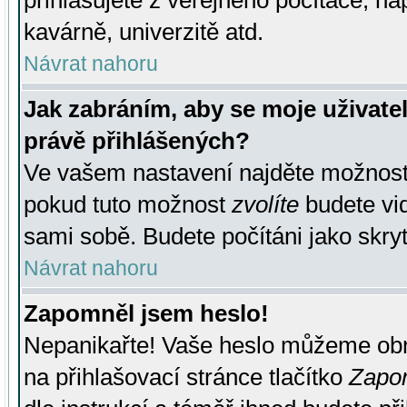
přihlašujete z veřejného počítače, na
kavárně, univerzitě atd.
Návrat nahoru
Jak zabráním, aby se moje uživate
právě přihlášených?
Ve vašem nastavení najděte možnos
pokud tuto možnost
zvolíte
budete vid
sami sobě. Budete počítáni jako skryt
Návrat nahoru
Zapomněl jsem heslo!
Nepanikařte! Vaše heslo můžeme obn
na přihlašovací stránce tlačítko
Zapom