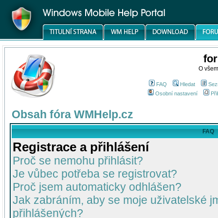
fo
O všem
FAQ
Hledat
Sez
Osobní nastavení
Při
Obsah fóra WMHelp.cz
FAQ
Registrace a přihlášení
Proč se nemohu přihlásit?
Je vůbec potřeba se registrovat?
Proč jsem automaticky odhlášen?
Jak zabráním, aby se moje uživatelské 
přihlášených?