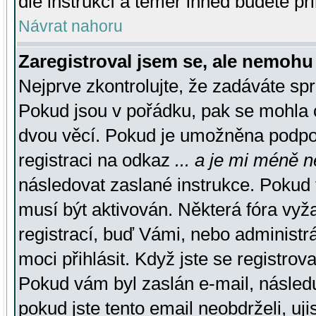
dle instrukcí a téměř ihned budete př
Návrat nahoru
Zaregistroval jsem se, ale nemohu 
Nejprve zkontrolujte, že zadáváte sp
Pokud jsou v pořádku, pak se mohla o
dvou věcí. Pokud je umožněna podpora
registraci na odkaz
... a je mi méně n
následovat zaslané instrukce. Pokud t
musí být aktivován. Některá fóra vyž
registrací, buď Vámi, nebo administr
moci přihlásit. Když jste se registrova
Pokud vám byl zaslán e-mail, násled
pokud jste tento email neobdrželi, uj