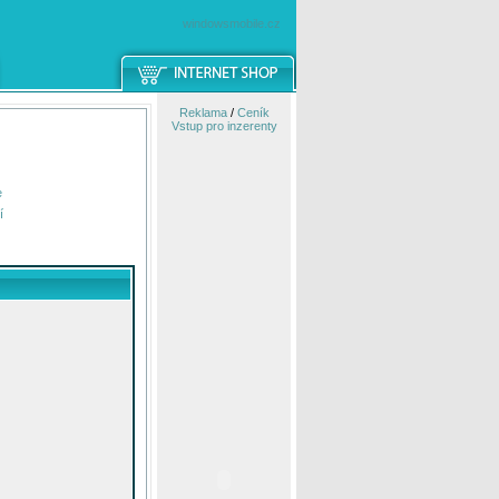
windowsmobile.cz
Reklama
/
Ceník
Vstup pro inzerenty
e
í