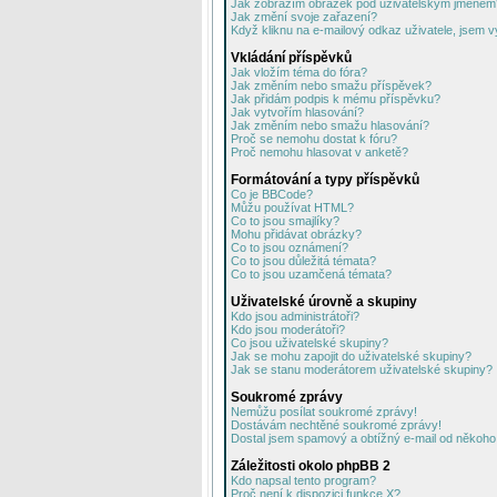
Jak zobrazím obrázek pod uživatelským jménem
Jak změní svoje zařazení?
Když kliknu na e-mailový odkaz uživatele, jsem v
Vkládání příspěvků
Jak vložím téma do fóra?
Jak změním nebo smažu příspěvek?
Jak přidám podpis k mému příspěvku?
Jak vytvořím hlasování?
Jak změním nebo smažu hlasování?
Proč se nemohu dostat k fóru?
Proč nemohu hlasovat v anketě?
Formátování a typy příspěvků
Co je BBCode?
Můžu používat HTML?
Co to jsou smajlíky?
Mohu přidávat obrázky?
Co to jsou oznámení?
Co to jsou důležitá témata?
Co to jsou uzamčená témata?
Uživatelské úrovně a skupiny
Kdo jsou administrátoři?
Kdo jsou moderátoři?
Co jsou uživatelské skupiny?
Jak se mohu zapojit do uživatelské skupiny?
Jak se stanu moderátorem uživatelské skupiny?
Soukromé zprávy
Nemůžu posílat soukromé zprávy!
Dostávám nechtěné soukromé zprávy!
Dostal jsem spamový a obtížný e-mail od někoho 
Záležitosti okolo phpBB 2
Kdo napsal tento program?
Proč není k dispozici funkce X?