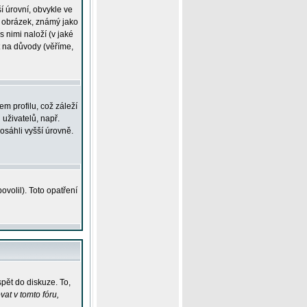
í úrovní, obvykle ve
ší obrázek, známý jako
s nimi naloží (v jaké
t na důvody (věříme,
m profilu, což záleží
 uživatelů, např.
osáhli vyšší úrovně.
volil). Toto opatření
pět do diskuze. To,
at v tomto fóru,