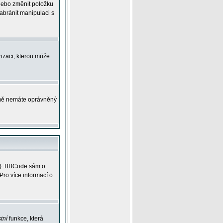
 nebo změnit položku
abránit manipulaci s
rizaci, kterou může
ejmě nemáte oprávněný
ky). BBCode sám o
Pro více informací o
tní
funkce, která