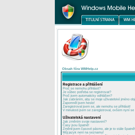
Obsah fóra WMHelp.cz
Registrace a přihlášení
Proč se nemohu přihlásit?
Je vůbec potřeba se registrovat?
Proč jsem automaticky odhlášen?
Jak zabráním, aby se moje uživatelské jméno ob
Zapomněl jsem heslo!
Zaregistroval jsem se, ale nemohu se přihlásit!
V minulosti jsem se zaregistroval, ovšem nyní se 
Uživatelská nastavení
Jak změním svoje nastavení?
Časy jsou špatně!
Změnil jsem časové pásmo, ale je to stále špatně
Můj jazyk není na seznamu!