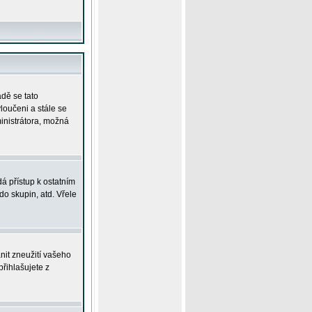
adě se tato
yloučeni a stále se
ministrátora, možná
á přístup k ostatním
o skupin, atd. Vřele
nit zneužití vašeho
přihlašujete z