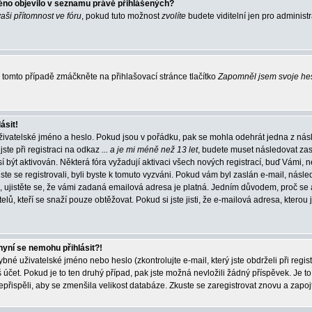
éno objevilo v seznamu právě přihlášených?
vaši přítomnost ve fóru
, pokud tuto možnost
zvolíte
budete viditelní jen pro administ
tomto případě zmáčkněte na přihlašovací stránce tlačítko
Zapomněl jsem svoje he
ásit!
živatelské jméno a heslo. Pokud jsou v pořádku, pak se mohla odehrát jedna z násl
ste při registraci na odkaz
... a je mi méně než 13 let
, budete muset následovat zas
í být aktivován. Některá fóra vyžadují aktivaci všech nových registrací, buď Vámi,
jste se registrovali, byli byste k tomuto vyzváni. Pokud vám byl zaslán e-mail, násle
, ujistěte se, že vámi zadaná emailová adresa je platná. Jedním důvodem, proč se 
elů, kteří se snaží pouze obtěžovat. Pokud si jste jisti, že e-mailová adresa, kterou j
nyní se nemohu přihlásit?!
né uživatelské jméno nebo heslo (zkontrolujte e-mail, který jste obdrželi při regis
čet. Pokud je to ten druhý případ, pak jste možná nevložili žádný příspěvek. Je to
nepřispěli, aby se zmenšila velikost databáze. Zkuste se zaregistrovat znovu a zapoj