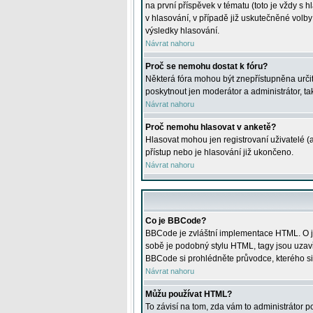
na první příspěvek v tématu (toto je vždy 
v hlasování, v případě již uskutečněné volb
výsledky hlasování.
Návrat nahoru
Proč se nemohu dostat k fóru?
Některá fóra mohou být znepřístupněna určitý
poskytnout jen moderátor a administrátor, tak
Návrat nahoru
Proč nemohu hlasovat v anketě?
Hlasovat mohou jen registrovaní uživatelé (
přístup nebo je hlasování již ukončeno.
Návrat nahoru
Co je BBCode?
BBCode je zvláštní implementace HTML. O je
sobě je podobný stylu HTML, tagy jsou uzavřen
BBCode si prohlédněte průvodce, kterého si
Návrat nahoru
Můžu používat HTML?
To závisí na tom, zda vám to administrátor po