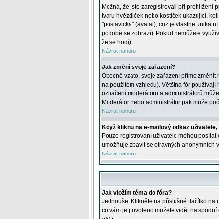
Možná, že jste zaregistrovali při prohlížení
tvaru hvězdiček nebo kostiček ukazující, kol
"postavička" (avatar), což je vlastně unikátn
podobě se zobrazí). Pokud nemůžete využívat 
že se hodí).
Návrat nahoru
Jak změní svoje zařazení?
Obecně vzato, svoje zařazení přímo změnit 
na použitém vzhledu). Většina fór používají h
označení moderátorů a administrátorů může m
Moderátor nebo administrátor pak může počet
Návrat nahoru
Když kliknu na e-mailový odkaz uživatele,
Pouze registrovaní uživatelé mohou posílat e
umožňuje zbavit se otravných anonymních vzk
Návrat nahoru
Jak vložím téma do fóra?
Jednouše. Klikněte na příslušné tlačítko na
co vám je povoleno můžete vidět na spodní 