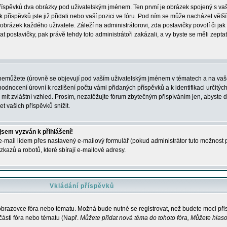
 příspěvků dva obrázky pod uživatelským jménem. Ten první je obrázek spojený s vaš
ik příspěvků jste již přidali nebo vaší pozici ve fóru. Pod ním se může nacházet vět
í obrázek každého uživatele. Záleží na administrátorovi, zda postavičky povolí či jak 
postavičky, pak právě tehdy toto administrátoři zakázali, a vy byste se měli zepta
nemůžete (úrovně se objevují pod vaším uživatelským jménem v tématech a na vaše
odnocení úrovní k rozlišení počtu vámi přidaných příspěvků a k identifikaci určitých
ít zvláštní vzhled. Prosím, nezatěžujte fórum zbytečným přispíváním jen, abyste d
 vašich příspěvků snížit.
 jsem vyzván k přihlášení!
-mail lidem přes nastavený e-mailový formulář (pokud administrátor tuto možnost po
azů a robotů, které sbírají e-mailové adresy.
Vkládání příspěvků
 obrazovce fóra nebo tématu. Možná bude nutné se registrovat, než budete moci přis
části fóra nebo tématu (Např.
Můžete přidat nová téma do tohoto fóra, Můžete hlasov