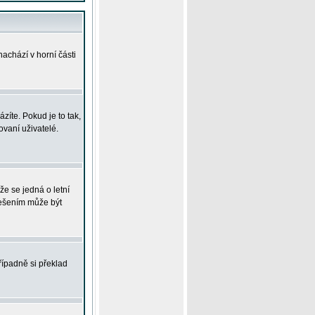
achází v horní části
íte. Pokud je to tak,
vaní uživatelé.
že se jedná o letní
Řešením může být
řípadně si překlad