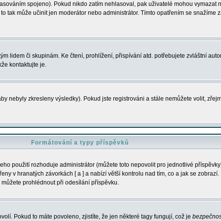
s hlasováním spojeno). Pokud nikdo zatím nehlasoval, pak uživatelé mohou vymazat
y to tak může učinit jen moderátor nebo administrátor. Tímto opatřením se snažíme z
m lidem či skupinám. Ke čtení, prohlížení, přispívání atd. potřebujete zvláštní auto
že kontaktujte je.
aby nebyly zkresleny výsledky). Pokud jste registrováni a stále nemůžete volit, zř
Formátování a typy příspěvků
ho použití rozhoduje administrátor (můžete toto nepovolit pro jednotlivé příspěv
y v hranatých závorkách [ a ] a nabízí větší kontrolu nad tím, co a jak se zobrazí. 
 můžete prohlédnout při odesílání příspěvku.
volí. Pokud to máte povoleno, zjistíte, že jen některé tagy fungují, což je
bezpečnos