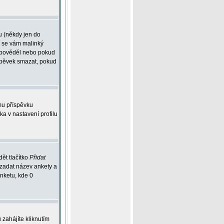
u (někdy jen do
í se vám malinký
odpověděl nebo pokud
íspěvek smazat, pokud
mu příspěvku
ka v nastavení profilu
ět tlačítko
Přidat
 zadat název ankety a
anketu, kde 0
zahájíte kliknutím