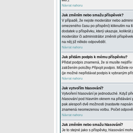
atd.
).
Návrat nahoru
Jak změním nebo smažu příspěvek?
V případě, že nejste moderátor nebo adminis
omezeného času po přispění) kliknutím na t
dodatek u příspěvku, který ukazuje, kolikrá
moderátor či administrátor změnili příspěve
na něj již někdo odpověděl.
Návrat nahoru
Jak přidám podpis k mému příspěvku?
Přidat podpis znamená, že si musíte nejdřív 
zatržením položky
Připojit podpis
. Můžete ro
(je možné nepřidávat podpis k vybraným pří
Návrat nahoru
Jak vytvořím hlasování?
Vytvoření hlasování je jednoduché. Když při
hlasování
pod hlavním oknem na přidávání př
pak alespoň dvě možnosti (nastavte napsán
znamená neomezenou volbu. Počet odpovědí, 
Návrat nahoru
Jak změním nebo smažu hlasování?
Je to stejné jako s příspěvky, hlasování m