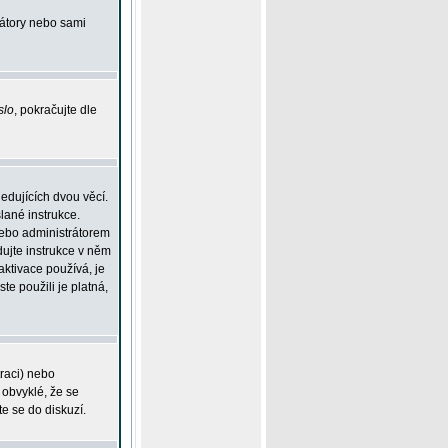
rátory nebo sami
slo
, pokračujte dle
edujících dvou věcí.
lané instrukce.
 nebo administrátorem
dujte instrukce v něm
aktivace používá, je
ste použili je platná,
traci) nebo
 obvyklé, že se
te se do diskuzí.