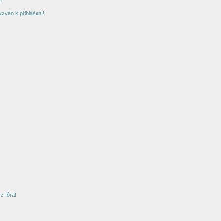
?
yzván k přihlášení!
z fóra!