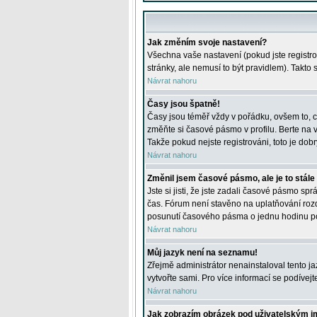
Jak změním svoje nastavení?
Všechna vaše nastavení (pokud jste registro
stránky, ale nemusí to být pravidlem). Takto
Návrat nahoru
Časy jsou špatně!
Časy jsou téměř vždy v pořádku, ovšem to, c
změňte si časové pásmo v profilu. Berte na
Takže pokud nejste registrováni, toto je dobr
Návrat nahoru
Změnil jsem časové pásmo, ale je to stále
Jste si jisti, že jste zadali časové pásmo sp
čas. Fórum není stavěno na uplatňování roz
posunutí časového pásma o jednu hodinu po 
Návrat nahoru
Můj jazyk není na seznamu!
Zřejmě administrátor nenainstaloval tento jaz
vytvořte sami. Pro více informací se podívej
Návrat nahoru
Jak zobrazím obrázek pod uživatelským 