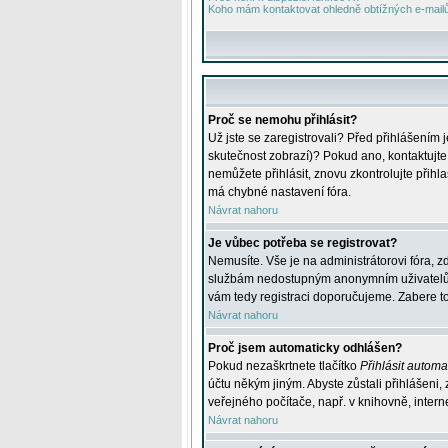
Koho mám kontaktovat ohledně obtížných e-mailů 
Proč se nemohu přihlásit?
Už jste se zaregistrovali? Před přihlášením 
skutečnost zobrazí)? Pokud ano, kontaktujte a
nemůžete přihlásit, znovu zkontrolujte přih
má chybné nastavení fóra.
Návrat nahoru
Je vůbec potřeba se registrovat?
Nemusíte. Vše je na administrátorovi fóra, z
službám nedostupným anonymním uživatelům, j
vám tedy registraci doporučujeme. Zabere to 
Návrat nahoru
Proč jsem automaticky odhlášen?
Pokud nezaškrtnete tlačítko
Přihlásit automat
účtu někým jiným. Abyste zůstali přihlášeni,
veřejného počítače, např. v knihovně, intern
Návrat nahoru