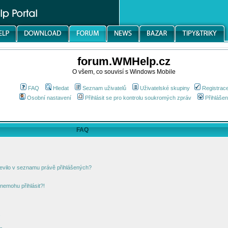
forum.WMHelp.cz
O všem, co souvisí s Windows Mobile
FAQ
Hledat
Seznam uživatelů
Uživatelské skupiny
Registrac
Osobní nastavení
Přihlásit se pro kontrolu soukromých zpráv
Přihlášen
FAQ
jevilo v seznamu právě přihlášených?
nemohu přihlásit?!
!