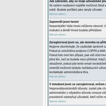
Jak zabráním, aby se moje uživatelské jm
Ve vašem nastavení najděte možnost
Skrýt 
sobě. Budete počítáni jako skrytý uživatel.
Návrat nahoru
Zapomněl jsem heslo!
Nepanikařte! Vaše heslo můžeme obnovit. V 
instrukcí a téměř ihned budete přihlášeni
Návrat nahoru
Zaregistroval jsem se, ale nemohu se přihl
Nejprve zkontrolujte, že zadáváte správné u
Pokud je umožněna podpora COPPA a klikli j
Pokud toto není ten případ, pak váš účet mus
před tím, než se budete moci přihlásit. Když 
obsažené, pokud jste tento email neobdrželi
zmenšit možnost výskytu
nežádoucích
uživat
kontaktujte administrátora fóra.
Návrat nahoru
V minulosti jsem se zaregistroval, ovšem 
Nejpravděpodobnější důvody: zadali jste chyb
administrátor z nějakého důvodu smazal váš ú
pravidelně odstraňují uživatelé, kteří ničím 
Návrat nahoru