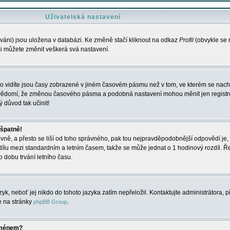
Uživatelská nastavení
váni) jsou uložena v databázi. Ke změně stačí kliknout na odkaz
Profil
(obvykle se n
 si můžete změnit veškerá svá nastavení.
o vidíte jsou časy zobrazené v jiném časovém pásmu než v tom, ve kterém se nacház
 vědomí, že změnou časového pásma a podobná nastavení mohou měnit jen registro
ý důvod tak učinit!
 špatně!
rávně, a přesto se liší od toho správného, pak tou nejpravděpodobnější odpovědí je, 
dílu mezi standardním a letním časem, takže se může jednat o 1 hodinový rozdíl. 
dobu trvání letního času.
yk, neboť jej nikdo do tohoto jazyka zatím nepřeložil. Kontaktujte administrátora, p
te na stránky
.
phpBB Group
jménem?