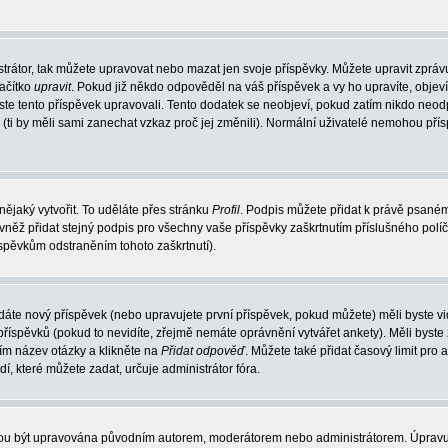
trátor, tak můžete upravovat nebo mazat jen svoje příspěvky. Můžete upravit zpráv
lačítko
upravit
. Pokud již někdo odpověděl na váš příspěvek a vy ho upravíte, objev
t jste tento příspěvek upravovali. Tento dodatek se neobjeví, pokud zatím nikdo ne
k (ti by měli sami zanechat vzkaz proč jej změnili). Normální uživatelé nemohou př
nějaký vytvořit. To uděláte přes stránku
Profil
. Podpis můžete přidat k právě psané
vněž přidat stejný podpis pro všechny vaše příspěvky zaškrtnutím příslušného políč
spěvkům odstraněním tohoto zaškrtnutí).
dáte nový příspěvek (nebo upravujete první příspěvek, pokud můžete) měli byste vid
íspěvků (pokud to nevidíte, zřejmě nemáte oprávnění vytvářet ankety). Měli byste
ím název otázky a klikněte na
Přidat odpověď
. Můžete také přidat časový limit pro 
které můžete zadat, určuje administrátor fóra.
ohou být upravována původním autorem, moderátorem nebo administrátorem. Úpravu 