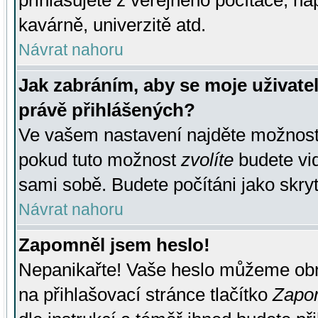
přihlašujete z veřejného počítače, na
kavárně, univerzitě atd.
Návrat nahoru
Jak zabráním, aby se moje uživate
právě přihlášených?
Ve vašem nastavení najděte možnos
pokud tuto možnost
zvolíte
budete vid
sami sobě. Budete počítáni jako skryt
Návrat nahoru
Zapomněl jsem heslo!
Nepanikařte! Vaše heslo můžeme obn
na přihlašovací stránce tlačítko
Zapom