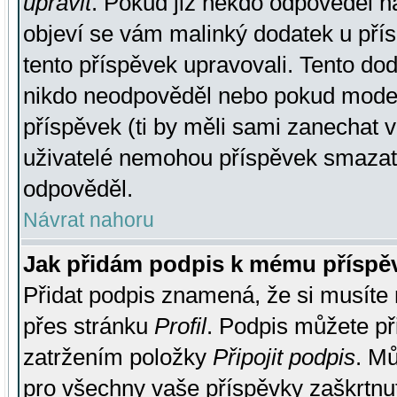
upravit
. Pokud již někdo odpověděl na
objeví se vám malinký dodatek u přísp
tento příspěvek upravovali. Tento do
nikdo neodpověděl nebo pokud moderá
příspěvek (ti by měli sami zanechat v
uživatelé nemohou příspěvek smazat,
odpověděl.
Návrat nahoru
Jak přidám podpis k mému příspě
Přidat podpis znamená, že si musíte n
přes stránku
Profil
. Podpis můžete p
zatržením položky
Připojit podpis
. Mů
pro všechny vaše příspěvky zaškrtnut