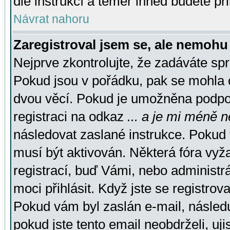
dle instrukcí a téměř ihned budete př
Návrat nahoru
Zaregistroval jsem se, ale nemohu 
Nejprve zkontrolujte, že zadáváte sp
Pokud jsou v pořádku, pak se mohla o
dvou věcí. Pokud je umožněna podpora
registraci na odkaz
... a je mi méně n
následovat zaslané instrukce. Pokud t
musí být aktivován. Některá fóra vyž
registrací, buď Vámi, nebo administr
moci přihlásit. Když jste se registrova
Pokud vám byl zaslán e-mail, násled
pokud jste tento email neobdrželi, uj