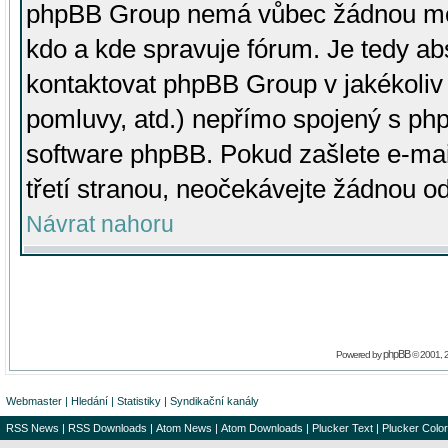
phpBB Group nemá vůbec žádnou moc 
kdo a kde spravuje fórum. Je tedy a
kontaktovat phpBB Group v jakékoliv p
pomluvy, atd.) nepřímo spojený s p
software phpBB. Pokud zašlete e-mai
třetí stranou, neočekávejte žádnou o
Návrat nahoru
phpBB
Powered by
© 2001, 
Webmaster
|
Hledání
|
Statistiky
|
Syndikační kanály
RSS News
|
RSS Downloads
|
Atom News
|
Atom Downloads
|
Plucker Text
|
Plucker Color