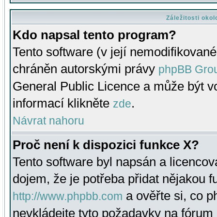
Záležitosti oko
Kdo napsal tento program?
Tento software (v její nemodifikované
chráněn autorskými právy
phpBB Gro
General Public Licence a může být vo
informací klikněte
.
zde
Návrat nahoru
Proč není k dispozici funkce X?
Tento software byl napsán a licenco
dojem, že je potřeba přidat nějakou f
a ověřte si, co 
http://www.phpbb.com
nevkládejte tyto požadavky na fóru