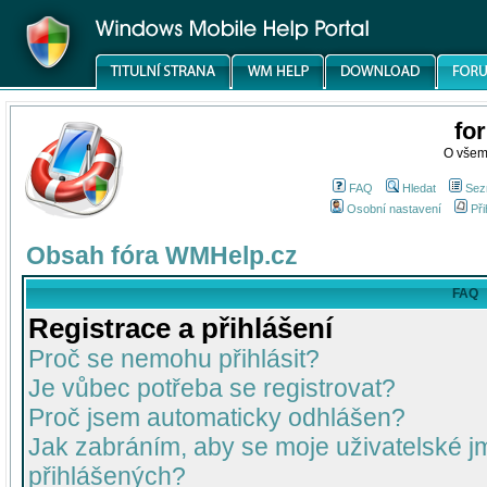
fo
O všem
FAQ
Hledat
Sez
Osobní nastavení
Při
Obsah fóra WMHelp.cz
FAQ
Registrace a přihlášení
Proč se nemohu přihlásit?
Je vůbec potřeba se registrovat?
Proč jsem automaticky odhlášen?
Jak zabráním, aby se moje uživatelské 
přihlášených?