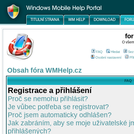
fo
O všem
FAQ
Hledat
Sez
Osobní nastavení
Při
Obsah fóra WMHelp.cz
FAQ
Registrace a přihlášení
Proč se nemohu přihlásit?
Je vůbec potřeba se registrovat?
Proč jsem automaticky odhlášen?
Jak zabráním, aby se moje uživatelské 
přihlášených?