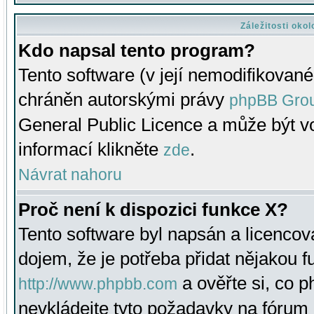
Záležitosti oko
Kdo napsal tento program?
Tento software (v její nemodifikované
chráněn autorskými právy
phpBB Gro
General Public Licence a může být vo
informací klikněte
.
zde
Návrat nahoru
Proč není k dispozici funkce X?
Tento software byl napsán a licenco
dojem, že je potřeba přidat nějakou f
a ověřte si, co 
http://www.phpbb.com
nevkládejte tyto požadavky na fóru