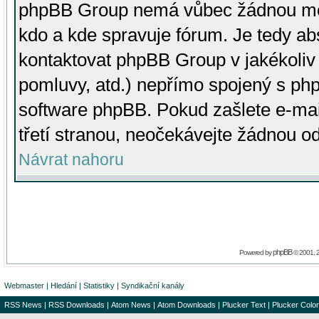
phpBB Group nemá vůbec žádnou moc 
kdo a kde spravuje fórum. Je tedy a
kontaktovat phpBB Group v jakékoliv p
pomluvy, atd.) nepřímo spojený s p
software phpBB. Pokud zašlete e-mai
třetí stranou, neočekávejte žádnou o
Návrat nahoru
phpBB
Powered by
© 2001, 
Webmaster
|
Hledání
|
Statistiky
|
Syndikační kanály
RSS News
|
RSS Downloads
|
Atom News
|
Atom Downloads
|
Plucker Text
|
Plucker Color