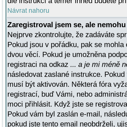
dle instrukcí a téměř ihned budete př
Návrat nahoru
Zaregistroval jsem se, ale nemohu 
Nejprve zkontrolujte, že zadáváte sp
Pokud jsou v pořádku, pak se mohla o
dvou věcí. Pokud je umožněna podpora
registraci na odkaz
... a je mi méně n
následovat zaslané instrukce. Pokud t
musí být aktivován. Některá fóra vyž
registrací, buď Vámi, nebo administr
moci přihlásit. Když jste se registrova
Pokud vám byl zaslán e-mail, násled
pokud jste tento email neobdrželi, uj