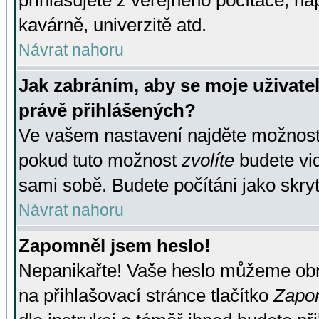
přihlašujete z veřejného počítače, na
kavárně, univerzitě atd.
Návrat nahoru
Jak zabráním, aby se moje uživate
právě přihlášených?
Ve vašem nastavení najděte možnos
pokud tuto možnost
zvolíte
budete vid
sami sobě. Budete počítáni jako skryt
Návrat nahoru
Zapomněl jsem heslo!
Nepanikařte! Vaše heslo můžeme obn
na přihlašovací stránce tlačítko
Zapom