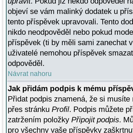
upravit
. Pokud již někdo odpověděl na
objeví se vám malinký dodatek u přísp
tento příspěvek upravovali. Tento do
nikdo neodpověděl nebo pokud moderá
příspěvek (ti by měli sami zanechat v
uživatelé nemohou příspěvek smazat,
odpověděl.
Návrat nahoru
Jak přidám podpis k mému příspě
Přidat podpis znamená, že si musíte n
přes stránku
Profil
. Podpis můžete p
zatržením položky
Připojit podpis
. Mů
pro všechny vaše příspěvky zaškrtnut