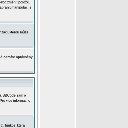
 nebo změnit položku
abránit manipulaci s
rizaci, kterou může
ejmě nemáte oprávněný
ky). BBCode sám o
Pro více informací o
tní
funkce, která