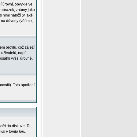
í úrovní, obvykle ve
ší obrázek, známý jako
s nimi naloží (v jaké
t na důvody (věříme,
m profilu, což záleží
 uživatelů, např.
osáhli vyšší úrovně.
volil). Toto opatření
pět do diskuze. To,
at v tomto fóru,