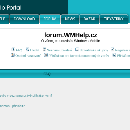
forum.WMHelp.cz
O všem, co souvisí s Windows Mobile
FAQ
Hledat
Seznam uživatelů
Uživatelské skupiny
Registrac
Osobní nastavení
Přihlásit se pro kontrolu soukromých zpráv
Přihlášen
FAQ
jevilo v seznamu právě přihlášených?
nemohu přihlásit?!
!