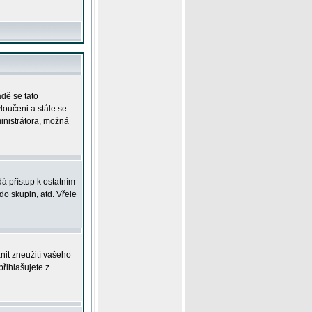
adě se tato
yloučeni a stále se
ministrátora, možná
á přístup k ostatním
o skupin, atd. Vřele
nit zneužití vašeho
přihlašujete z