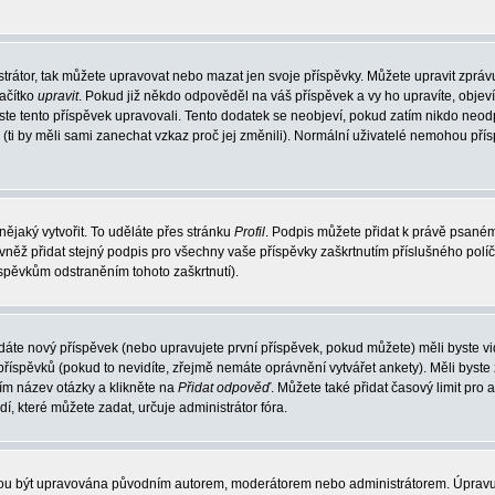
trátor, tak můžete upravovat nebo mazat jen svoje příspěvky. Můžete upravit zpráv
lačítko
upravit
. Pokud již někdo odpověděl na váš příspěvek a vy ho upravíte, objev
t jste tento příspěvek upravovali. Tento dodatek se neobjeví, pokud zatím nikdo ne
k (ti by měli sami zanechat vzkaz proč jej změnili). Normální uživatelé nemohou př
nějaký vytvořit. To uděláte přes stránku
Profil
. Podpis můžete přidat k právě psané
vněž přidat stejný podpis pro všechny vaše příspěvky zaškrtnutím příslušného políč
spěvkům odstraněním tohoto zaškrtnutí).
dáte nový příspěvek (nebo upravujete první příspěvek, pokud můžete) měli byste vid
íspěvků (pokud to nevidíte, zřejmě nemáte oprávnění vytvářet ankety). Měli byste
ím název otázky a klikněte na
Přidat odpověď
. Můžete také přidat časový limit pro 
které můžete zadat, určuje administrátor fóra.
ohou být upravována původním autorem, moderátorem nebo administrátorem. Úpravu 