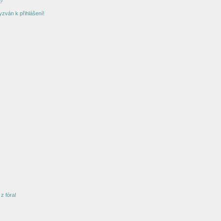
?
yzván k přihlášení!
z fóra!