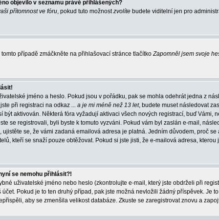
éno objevilo v seznamu právě přihlášených?
vaši přítomnost ve fóru
, pokud tuto možnost
zvolíte
budete viditelní jen pro administ
tomto případě zmáčkněte na přihlašovací stránce tlačítko
Zapomněl jsem svoje he
ásit!
živatelské jméno a heslo. Pokud jsou v pořádku, pak se mohla odehrát jedna z násl
ste při registraci na odkaz
... a je mi méně než 13 let
, budete muset následovat zas
í být aktivován. Některá fóra vyžadují aktivaci všech nových registrací, buď Vámi,
jste se registrovali, byli byste k tomuto vyzváni. Pokud vám byl zaslán e-mail, násle
, ujistěte se, že vámi zadaná emailová adresa je platná. Jedním důvodem, proč se 
elů, kteří se snaží pouze obtěžovat. Pokud si jste jisti, že e-mailová adresa, kterou j
nyní se nemohu přihlásit?!
né uživatelské jméno nebo heslo (zkontrolujte e-mail, který jste obdrželi při regis
čet. Pokud je to ten druhý případ, pak jste možná nevložili žádný příspěvek. Je to
nepřispěli, aby se zmenšila velikost databáze. Zkuste se zaregistrovat znovu a zapoj