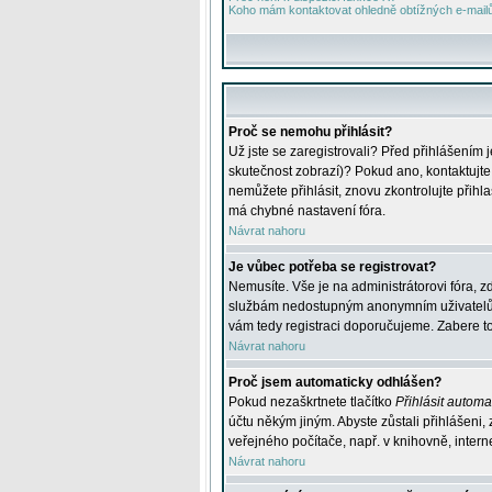
Koho mám kontaktovat ohledně obtížných e-mailů 
Proč se nemohu přihlásit?
Už jste se zaregistrovali? Před přihlášením 
skutečnost zobrazí)? Pokud ano, kontaktujte a
nemůžete přihlásit, znovu zkontrolujte přih
má chybné nastavení fóra.
Návrat nahoru
Je vůbec potřeba se registrovat?
Nemusíte. Vše je na administrátorovi fóra, z
službám nedostupným anonymním uživatelům, j
vám tedy registraci doporučujeme. Zabere to 
Návrat nahoru
Proč jsem automaticky odhlášen?
Pokud nezaškrtnete tlačítko
Přihlásit automat
účtu někým jiným. Abyste zůstali přihlášeni,
veřejného počítače, např. v knihovně, intern
Návrat nahoru