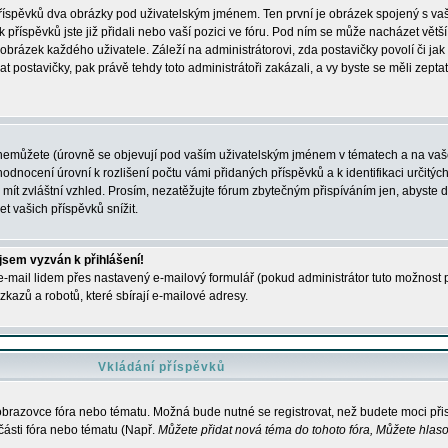
 příspěvků dva obrázky pod uživatelským jménem. Ten první je obrázek spojený s vaš
ik příspěvků jste již přidali nebo vaší pozici ve fóru. Pod ním se může nacházet vět
í obrázek každého uživatele. Záleží na administrátorovi, zda postavičky povolí či jak 
postavičky, pak právě tehdy toto administrátoři zakázali, a vy byste se měli zepta
nemůžete (úrovně se objevují pod vaším uživatelským jménem v tématech a na vaše
odnocení úrovní k rozlišení počtu vámi přidaných příspěvků a k identifikaci určitých
ít zvláštní vzhled. Prosím, nezatěžujte fórum zbytečným přispíváním jen, abyste d
 vašich příspěvků snížit.
 jsem vyzván k přihlášení!
-mail lidem přes nastavený e-mailový formulář (pokud administrátor tuto možnost po
azů a robotů, které sbírají e-mailové adresy.
Vkládání příspěvků
 obrazovce fóra nebo tématu. Možná bude nutné se registrovat, než budete moci přis
části fóra nebo tématu (Např.
Můžete přidat nová téma do tohoto fóra, Můžete hlasov