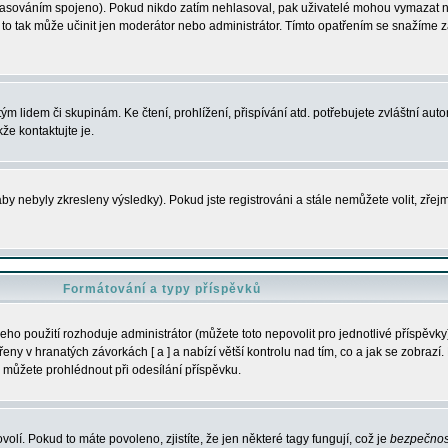
s hlasováním spojeno). Pokud nikdo zatím nehlasoval, pak uživatelé mohou vymazat
y to tak může učinit jen moderátor nebo administrátor. Tímto opatřením se snažíme z
m lidem či skupinám. Ke čtení, prohlížení, přispívání atd. potřebujete zvláštní auto
že kontaktujte je.
aby nebyly zkresleny výsledky). Pokud jste registrováni a stále nemůžete volit, zř
Formátování a typy příspěvků
ho použití rozhoduje administrátor (můžete toto nepovolit pro jednotlivé příspěv
y v hranatých závorkách [ a ] a nabízí větší kontrolu nad tím, co a jak se zobrazí. 
 můžete prohlédnout při odesílání příspěvku.
volí. Pokud to máte povoleno, zjistíte, že jen některé tagy fungují, což je
bezpečnos