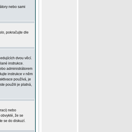
rátory nebo sami
slo
, pokračujte dle
edujících dvou věcí.
lané instrukce.
 nebo administrátorem
dujte instrukce v něm
aktivace používá, je
ste použili je platná,
traci) nebo
 obvyklé, že se
te se do diskuzí.