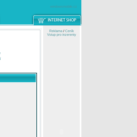
windowsmobile.cz
Reklama
/
Ceník
Vstup pro inzerenty
e
í