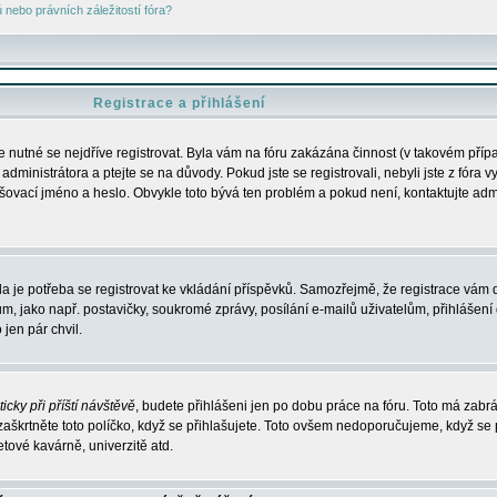
nebo právních záležitostí fóra?
Registrace a přihlášení
je nutné se nejdříve registrovat. Byla vám na fóru zakázána činnost (v takovém příp
dministrátora a ptejte se na důvody. Pokud jste se registrovali, nebyli jste z fóra v
lašovací jméno a heslo. Obvykle toto bývá ten problém a pokud není, kontaktujte ad
da je potřeba se registrovat ke vkládání příspěvků. Samozřejmě, že registrace vám d
ako např. postavičky, soukromé zprávy, posílání e-mailů uživatelům, přihlášení d
jen pár chvil.
icky při příští návštěvě
, budete přihlášeni jen po dobu práce na fóru. Toto má zabrá
 zaškrtněte toto políčko, když se přihlašujete. Toto ovšem nedoporučujeme, když se 
etové kavárně, univerzitě atd.