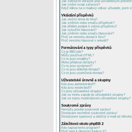
Jak zobrazím obrázek pod uživatelským jménem
Jak změní svoje zařazení?
Když kliknu na e-mailový odkaz uživatele, jsem v
Vkládání příspěvků
Jak vložím téma do fóra?
Jak změním nebo smažu příspěvek?
Jak přidám podpis k mému příspěvku?
Jak vytvořím hlasování?
Jak změním nebo smažu hlasování?
Proč se nemohu dostat k fóru?
Proč nemohu hlasovat v anketě?
Formátování a typy příspěvků
Co je BBCode?
Můžu používat HTML?
Co to jsou smajlíky?
Mohu přidávat obrázky?
Co to jsou oznámení?
Co to jsou důležitá témata?
Co to jsou uzamčená témata?
Uživatelské úrovně a skupiny
Kdo jsou administrátoři?
Kdo jsou moderátoři?
Co jsou uživatelské skupiny?
Jak se mohu zapojit do uživatelské skupiny?
Jak se stanu moderátorem uživatelské skupiny?
Soukromé zprávy
Nemůžu posílat soukromé zprávy!
Dostávám nechtěné soukromé zprávy!
Dostal jsem spamový a obtížný e-mail od někoho 
Záležitosti okolo phpBB 2
Kdo napsal tento program?
Proč není k dispozici funkce X?