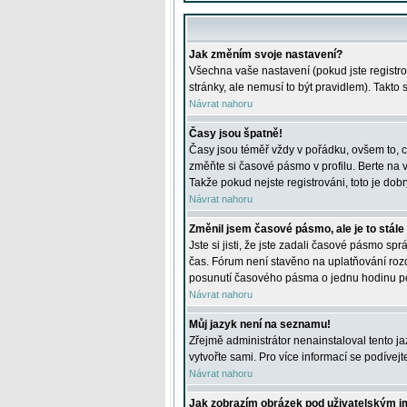
Jak změním svoje nastavení?
Všechna vaše nastavení (pokud jste registro
stránky, ale nemusí to být pravidlem). Takto
Návrat nahoru
Časy jsou špatně!
Časy jsou téměř vždy v pořádku, ovšem to, c
změňte si časové pásmo v profilu. Berte na
Takže pokud nejste registrováni, toto je dobr
Návrat nahoru
Změnil jsem časové pásmo, ale je to stále
Jste si jisti, že jste zadali časové pásmo sp
čas. Fórum není stavěno na uplatňování roz
posunutí časového pásma o jednu hodinu po 
Návrat nahoru
Můj jazyk není na seznamu!
Zřejmě administrátor nenainstaloval tento jaz
vytvořte sami. Pro více informací se podívej
Návrat nahoru
Jak zobrazím obrázek pod uživatelským 