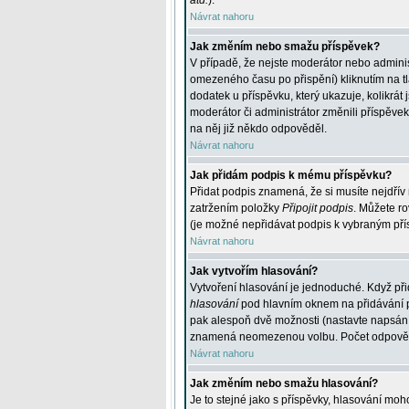
atd.
).
Návrat nahoru
Jak změním nebo smažu příspěvek?
V případě, že nejste moderátor nebo adminis
omezeného času po přispění) kliknutím na t
dodatek u příspěvku, který ukazuje, kolikrá
moderátor či administrátor změnili příspěve
na něj již někdo odpověděl.
Návrat nahoru
Jak přidám podpis k mému příspěvku?
Přidat podpis znamená, že si musíte nejdřív 
zatržením položky
Připojit podpis
. Můžete ro
(je možné nepřidávat podpis k vybraným pří
Návrat nahoru
Jak vytvořím hlasování?
Vytvoření hlasování je jednoduché. Když při
hlasování
pod hlavním oknem na přidávání př
pak alespoň dvě možnosti (nastavte napsán
znamená neomezenou volbu. Počet odpovědí, 
Návrat nahoru
Jak změním nebo smažu hlasování?
Je to stejné jako s příspěvky, hlasování m