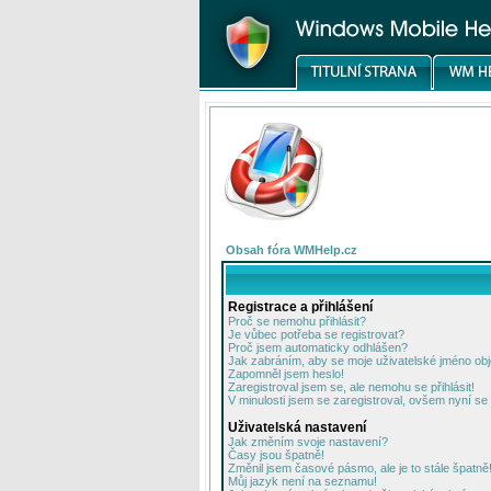
Obsah fóra WMHelp.cz
Registrace a přihlášení
Proč se nemohu přihlásit?
Je vůbec potřeba se registrovat?
Proč jsem automaticky odhlášen?
Jak zabráním, aby se moje uživatelské jméno ob
Zapomněl jsem heslo!
Zaregistroval jsem se, ale nemohu se přihlásit!
V minulosti jsem se zaregistroval, ovšem nyní se 
Uživatelská nastavení
Jak změním svoje nastavení?
Časy jsou špatně!
Změnil jsem časové pásmo, ale je to stále špatně
Můj jazyk není na seznamu!