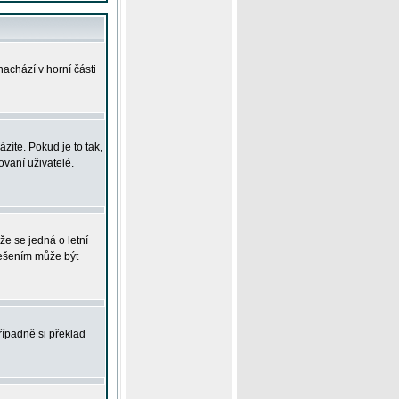
achází v horní části
íte. Pokud je to tak,
vaní uživatelé.
že se jedná o letní
Řešením může být
řípadně si překlad