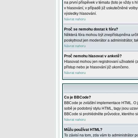
na první příspěvek v tématu (toto je vždy 
v hlasování, v případě již uskutečněné volb
výsledky hlasování.
Návrat nahoru
Proč se nemohu dostat k fóru?
Některá fóra mohou být znepřístupněna určitý
poskytnout jen moderátor a administrátor, tak
Návrat nahoru
Proč nemohu hlasovat v anketě?
Hlasovat mohou jen registrovaní uživatelé (
přístup nebo je hlasování již ukončeno.
Návrat nahoru
Co je BBCode?
BBCode je zvláštní implementace HTML. O je
sobě je podobný stylu HTML, tagy jsou uzavřen
BBCode si prohlédněte průvodce, kterého si
Návrat nahoru
Můžu používat HTML?
To závisí na tom, zda vám to administrátor po