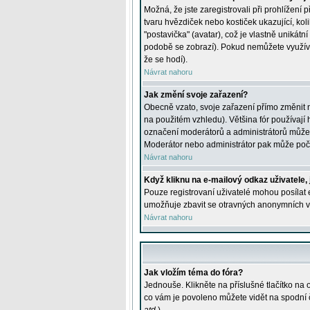
Možná, že jste zaregistrovali při prohlížení
tvaru hvězdiček nebo kostiček ukazující, kol
"postavička" (avatar), což je vlastně unikátn
podobě se zobrazí). Pokud nemůžete využívat 
že se hodí).
Návrat nahoru
Jak změní svoje zařazení?
Obecně vzato, svoje zařazení přímo změnit 
na použitém vzhledu). Většina fór používají h
označení moderátorů a administrátorů může m
Moderátor nebo administrátor pak může počet
Návrat nahoru
Když kliknu na e-mailový odkaz uživatele,
Pouze registrovaní uživatelé mohou posílat e
umožňuje zbavit se otravných anonymních vzk
Návrat nahoru
Jak vložím téma do fóra?
Jednouše. Klikněte na příslušné tlačítko na
co vám je povoleno můžete vidět na spodní 