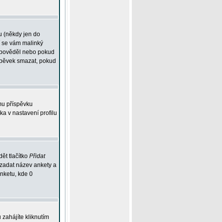
u (někdy jen do
í se vám malinký
odpověděl nebo pokud
íspěvek smazat, pokud
mu příspěvku
ka v nastavení profilu
ět tlačítko
Přidat
 zadat název ankety a
anketu, kde 0
zahájíte kliknutím