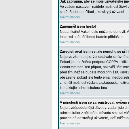
Jak zabráním, aby se moje uživatelské jm
Ve vašem nastavení najděte možnost
Skrýt 
sobě. Budete počítáni jako skrytý uživatel.
Návrat nahoru
Zapomněl jsem heslo!
Nepanikařte! Vaše heslo můžeme obnovit. V 
instrukcí a téměř ihned budete přihlášeni
Návrat nahoru
Zaregistroval jsem se, ale nemohu se přihl
Nejprve zkontrolujte, že zadáváte správné u
Pokud je umožněna podpora COPPA a klikli j
Pokud toto není ten případ, pak váš účet mus
před tím, než se budete moci přihlásit. Když 
obsažené, pokud jste tento email neobdrželi
zmenšit možnost výskytu
nežádoucích
uživat
kontaktujte administrátora fóra.
Návrat nahoru
V minulosti jsem se zaregistroval, ovšem 
Nejpravděpodobnější důvody: zadali jste chyb
administrátor z nějakého důvodu smazal váš ú
pravidelně odstraňují uživatelé, kteří ničím 
Návrat nahoru