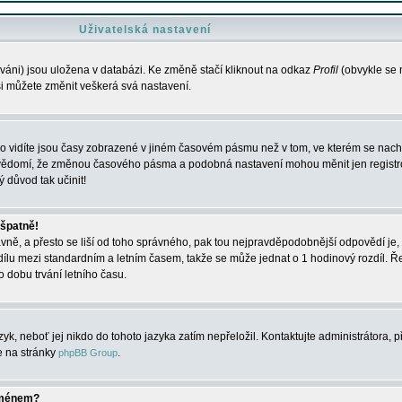
Uživatelská nastavení
váni) jsou uložena v databázi. Ke změně stačí kliknout na odkaz
Profil
(obvykle se n
 si můžete změnit veškerá svá nastavení.
o vidíte jsou časy zobrazené v jiném časovém pásmu než v tom, ve kterém se nacház
 vědomí, že změnou časového pásma a podobná nastavení mohou měnit jen registro
ý důvod tak učinit!
 špatně!
rávně, a přesto se liší od toho správného, pak tou nejpravděpodobnější odpovědí je, 
dílu mezi standardním a letním časem, takže se může jednat o 1 hodinový rozdíl. 
dobu trvání letního času.
yk, neboť jej nikdo do tohoto jazyka zatím nepřeložil. Kontaktujte administrátora, p
te na stránky
.
phpBB Group
jménem?