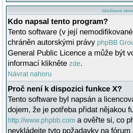
Záležitosti oko
Kdo napsal tento program?
Tento software (v její nemodifikované
chráněn autorskými právy
phpBB Gro
General Public Licence a může být vo
informací klikněte
.
zde
Návrat nahoru
Proč není k dispozici funkce X?
Tento software byl napsán a licenco
dojem, že je potřeba přidat nějakou f
a ověřte si, co 
http://www.phpbb.com
nevkládejte tyto požadavky na fóru