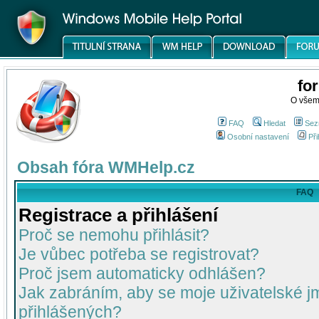
fo
O všem
FAQ
Hledat
Sez
Osobní nastavení
Při
Obsah fóra WMHelp.cz
FAQ
Registrace a přihlášení
Proč se nemohu přihlásit?
Je vůbec potřeba se registrovat?
Proč jsem automaticky odhlášen?
Jak zabráním, aby se moje uživatelské 
přihlášených?