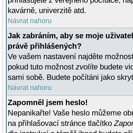
přihlašujete z veřejného počítače, na
kavárně, univerzitě atd.
Návrat nahoru
Jak zabráním, aby se moje uživate
právě přihlášených?
Ve vašem nastavení najděte možnos
pokud tuto možnost
zvolíte
budete vid
sami sobě. Budete počítáni jako skryt
Návrat nahoru
Zapomněl jsem heslo!
Nepanikařte! Vaše heslo můžeme obn
na přihlašovací stránce tlačítko
Zapom