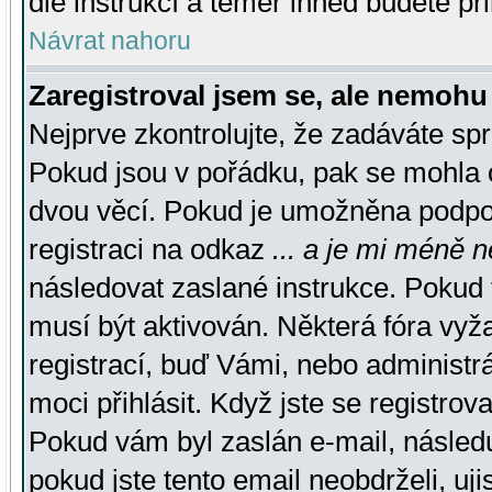
dle instrukcí a téměř ihned budete př
Návrat nahoru
Zaregistroval jsem se, ale nemohu 
Nejprve zkontrolujte, že zadáváte sp
Pokud jsou v pořádku, pak se mohla o
dvou věcí. Pokud je umožněna podpora
registraci na odkaz
... a je mi méně n
následovat zaslané instrukce. Pokud t
musí být aktivován. Některá fóra vyž
registrací, buď Vámi, nebo administr
moci přihlásit. Když jste se registrova
Pokud vám byl zaslán e-mail, násled
pokud jste tento email neobdrželi, uj