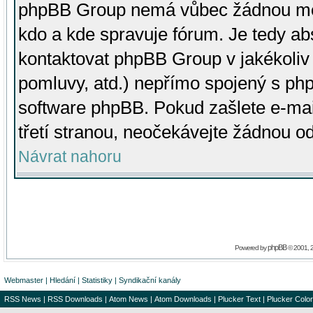
phpBB Group nemá vůbec žádnou moc 
kdo a kde spravuje fórum. Je tedy a
kontaktovat phpBB Group v jakékoliv p
pomluvy, atd.) nepřímo spojený s p
software phpBB. Pokud zašlete e-mai
třetí stranou, neočekávejte žádnou o
Návrat nahoru
phpBB
Powered by
© 2001, 
Webmaster
|
Hledání
|
Statistiky
|
Syndikační kanály
RSS News
|
RSS Downloads
|
Atom News
|
Atom Downloads
|
Plucker Text
|
Plucker Color