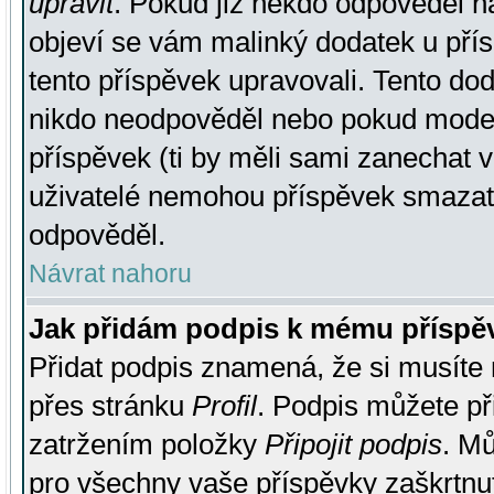
upravit
. Pokud již někdo odpověděl na
objeví se vám malinký dodatek u přísp
tento příspěvek upravovali. Tento do
nikdo neodpověděl nebo pokud moderá
příspěvek (ti by měli sami zanechat v
uživatelé nemohou příspěvek smazat,
odpověděl.
Návrat nahoru
Jak přidám podpis k mému příspě
Přidat podpis znamená, že si musíte n
přes stránku
Profil
. Podpis můžete p
zatržením položky
Připojit podpis
. Mů
pro všechny vaše příspěvky zaškrtnut