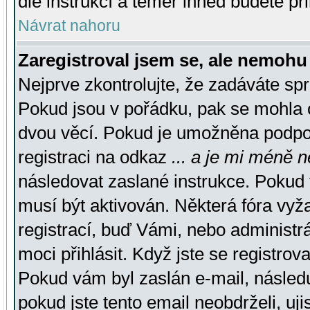
dle instrukcí a téměř ihned budete př
Návrat nahoru
Zaregistroval jsem se, ale nemohu 
Nejprve zkontrolujte, že zadáváte sp
Pokud jsou v pořádku, pak se mohla o
dvou věcí. Pokud je umožněna podpora
registraci na odkaz
... a je mi méně n
následovat zaslané instrukce. Pokud t
musí být aktivován. Některá fóra vyž
registrací, buď Vámi, nebo administr
moci přihlásit. Když jste se registrova
Pokud vám byl zaslán e-mail, násled
pokud jste tento email neobdrželi, uj