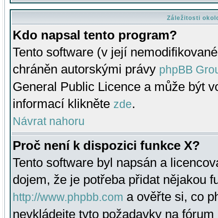
Záležitosti oko
Kdo napsal tento program?
Tento software (v její nemodifikované
chráněn autorskými právy
phpBB Gro
General Public Licence a může být vo
informací klikněte
.
zde
Návrat nahoru
Proč není k dispozici funkce X?
Tento software byl napsán a licenco
dojem, že je potřeba přidat nějakou f
a ověřte si, co 
http://www.phpbb.com
nevkládejte tyto požadavky na fóru