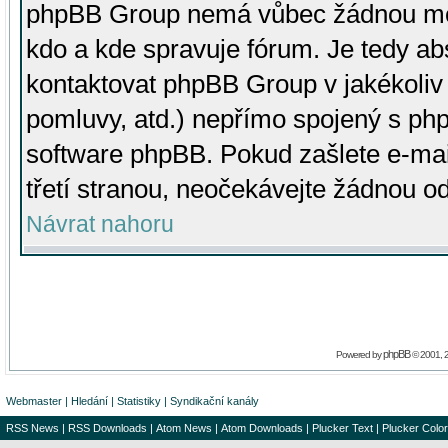
phpBB Group nemá vůbec žádnou moc 
kdo a kde spravuje fórum. Je tedy a
kontaktovat phpBB Group v jakékoliv p
pomluvy, atd.) nepřímo spojený s p
software phpBB. Pokud zašlete e-mai
třetí stranou, neočekávejte žádnou o
Návrat nahoru
phpBB
Powered by
© 2001, 
Webmaster
|
Hledání
|
Statistiky
|
Syndikační kanály
RSS News
|
RSS Downloads
|
Atom News
|
Atom Downloads
|
Plucker Text
|
Plucker Color