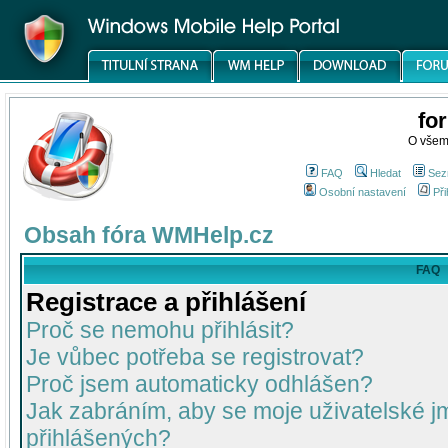
fo
O všem
FAQ
Hledat
Sez
Osobní nastavení
Při
Obsah fóra WMHelp.cz
FAQ
Registrace a přihlášení
Proč se nemohu přihlásit?
Je vůbec potřeba se registrovat?
Proč jsem automaticky odhlášen?
Jak zabráním, aby se moje uživatelské 
přihlášených?