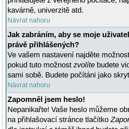
přihlašujete z veřejného počítače, na
kavárně, univerzitě atd.
Návrat nahoru
Jak zabráním, aby se moje uživate
právě přihlášených?
Ve vašem nastavení najděte možnos
pokud tuto možnost
zvolíte
budete vid
sami sobě. Budete počítáni jako skryt
Návrat nahoru
Zapomněl jsem heslo!
Nepanikařte! Vaše heslo můžeme obn
na přihlašovací stránce tlačítko
Zapom