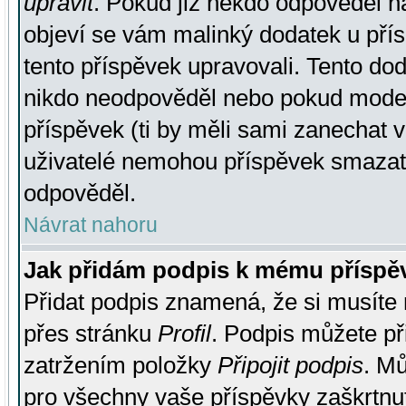
upravit
. Pokud již někdo odpověděl na
objeví se vám malinký dodatek u přísp
tento příspěvek upravovali. Tento do
nikdo neodpověděl nebo pokud moderá
příspěvek (ti by měli sami zanechat v
uživatelé nemohou příspěvek smazat,
odpověděl.
Návrat nahoru
Jak přidám podpis k mému příspě
Přidat podpis znamená, že si musíte n
přes stránku
Profil
. Podpis můžete p
zatržením položky
Připojit podpis
. Mů
pro všechny vaše příspěvky zaškrtnut