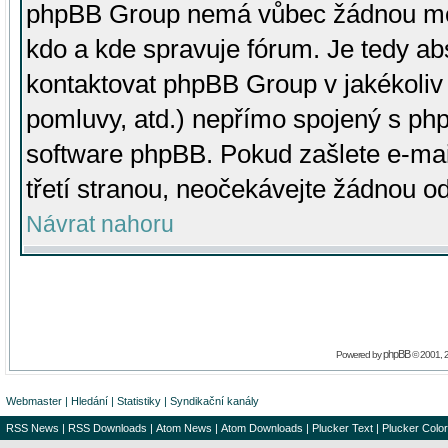
phpBB Group nemá vůbec žádnou moc 
kdo a kde spravuje fórum. Je tedy a
kontaktovat phpBB Group v jakékoliv p
pomluvy, atd.) nepřímo spojený s p
software phpBB. Pokud zašlete e-mai
třetí stranou, neočekávejte žádnou o
Návrat nahoru
phpBB
Powered by
© 2001, 
Webmaster
|
Hledání
|
Statistiky
|
Syndikační kanály
RSS News
|
RSS Downloads
|
Atom News
|
Atom Downloads
|
Plucker Text
|
Plucker Color