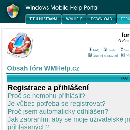
fo
O všem
FAQ
Hledat
Sez
Osobní nastavení
Při
Obsah fóra WMHelp.cz
FAQ
Registrace a přihlášení
Proč se nemohu přihlásit?
Je vůbec potřeba se registrovat?
Proč jsem automaticky odhlášen?
Jak zabráním, aby se moje uživatelské 
přihlášených?