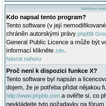
Záležitosti oko
Kdo napsal tento program?
Tento software (v její nemodifikované
chráněn autorskými právy
phpBB Gro
General Public Licence a může být vo
informací klikněte
.
zde
Návrat nahoru
Proč není k dispozici funkce X?
Tento software byl napsán a licenco
dojem, že je potřeba přidat nějakou f
a ověřte si, co 
http://www.phpbb.com
nevkládejte tyto požadavky na fóru