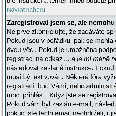
dle instrukcí a téměř ihned budete př
Návrat nahoru
Zaregistroval jsem se, ale nemohu 
Nejprve zkontrolujte, že zadáváte sp
Pokud jsou v pořádku, pak se mohla o
dvou věcí. Pokud je umožněna podpora
registraci na odkaz
... a je mi méně n
následovat zaslané instrukce. Pokud t
musí být aktivován. Některá fóra vyž
registrací, buď Vámi, nebo administr
moci přihlásit. Když jste se registrova
Pokud vám byl zaslán e-mail, násled
pokud jste tento email neobdrželi, uj