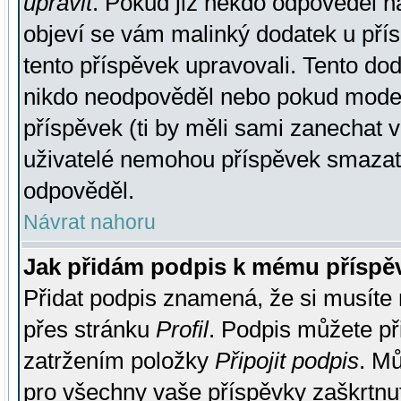
upravit
. Pokud již někdo odpověděl na
objeví se vám malinký dodatek u přísp
tento příspěvek upravovali. Tento do
nikdo neodpověděl nebo pokud moderá
příspěvek (ti by měli sami zanechat v
uživatelé nemohou příspěvek smazat,
odpověděl.
Návrat nahoru
Jak přidám podpis k mému příspě
Přidat podpis znamená, že si musíte n
přes stránku
Profil
. Podpis můžete p
zatržením položky
Připojit podpis
. Mů
pro všechny vaše příspěvky zaškrtnut