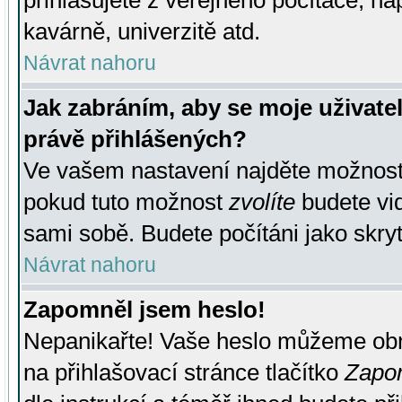
přihlašujete z veřejného počítače, na
kavárně, univerzitě atd.
Návrat nahoru
Jak zabráním, aby se moje uživate
právě přihlášených?
Ve vašem nastavení najděte možnos
pokud tuto možnost
zvolíte
budete vid
sami sobě. Budete počítáni jako skryt
Návrat nahoru
Zapomněl jsem heslo!
Nepanikařte! Vaše heslo můžeme obn
na přihlašovací stránce tlačítko
Zapom