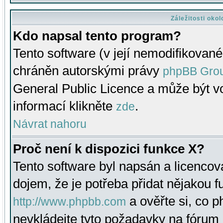
Záležitosti oko
Kdo napsal tento program?
Tento software (v její nemodifikované
chráněn autorskými právy
phpBB Gro
General Public Licence a může být vo
informací klikněte
.
zde
Návrat nahoru
Proč není k dispozici funkce X?
Tento software byl napsán a licenco
dojem, že je potřeba přidat nějakou f
a ověřte si, co 
http://www.phpbb.com
nevkládejte tyto požadavky na fóru