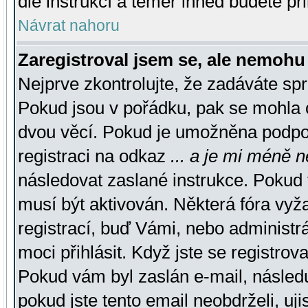
dle instrukcí a téměř ihned budete př
Návrat nahoru
Zaregistroval jsem se, ale nemohu 
Nejprve zkontrolujte, že zadáváte sp
Pokud jsou v pořádku, pak se mohla o
dvou věcí. Pokud je umožněna podpora
registraci na odkaz
... a je mi méně n
následovat zaslané instrukce. Pokud t
musí být aktivován. Některá fóra vyž
registrací, buď Vámi, nebo administr
moci přihlásit. Když jste se registrova
Pokud vám byl zaslán e-mail, násled
pokud jste tento email neobdrželi, uj