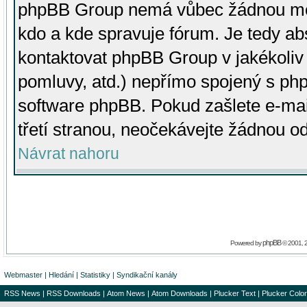
phpBB Group nemá vůbec žádnou moc 
kdo a kde spravuje fórum. Je tedy a
kontaktovat phpBB Group v jakékoliv p
pomluvy, atd.) nepřímo spojený s p
software phpBB. Pokud zašlete e-mai
třetí stranou, neočekávejte žádnou o
Návrat nahoru
phpBB
Powered by
© 2001, 
Webmaster
|
Hledání
|
Statistiky
|
Syndikační kanály
RSS News
|
RSS Downloads
|
Atom News
|
Atom Downloads
|
Plucker Text
|
Plucker Color