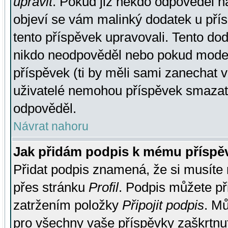
upravit
. Pokud již někdo odpověděl na
objeví se vám malinký dodatek u přísp
tento příspěvek upravovali. Tento do
nikdo neodpověděl nebo pokud moderá
příspěvek (ti by měli sami zanechat v
uživatelé nemohou příspěvek smazat,
odpověděl.
Návrat nahoru
Jak přidám podpis k mému příspě
Přidat podpis znamená, že si musíte n
přes stránku
Profil
. Podpis můžete p
zatržením položky
Připojit podpis
. Mů
pro všechny vaše příspěvky zaškrtnut