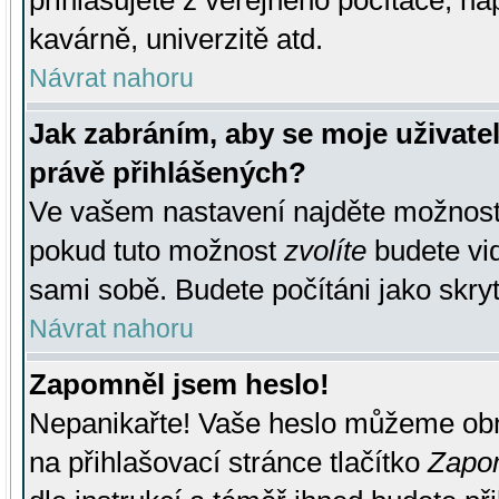
přihlašujete z veřejného počítače, na
kavárně, univerzitě atd.
Návrat nahoru
Jak zabráním, aby se moje uživate
právě přihlášených?
Ve vašem nastavení najděte možnos
pokud tuto možnost
zvolíte
budete vid
sami sobě. Budete počítáni jako skryt
Návrat nahoru
Zapomněl jsem heslo!
Nepanikařte! Vaše heslo můžeme obn
na přihlašovací stránce tlačítko
Zapom