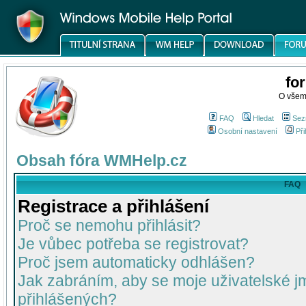
fo
O všem
FAQ
Hledat
Sez
Osobní nastavení
Při
Obsah fóra WMHelp.cz
FAQ
Registrace a přihlášení
Proč se nemohu přihlásit?
Je vůbec potřeba se registrovat?
Proč jsem automaticky odhlášen?
Jak zabráním, aby se moje uživatelské 
přihlášených?