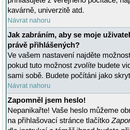
přihlašujete z veřejného počítače, na
kavárně, univerzitě atd.
Návrat nahoru
Jak zabráním, aby se moje uživate
právě přihlášených?
Ve vašem nastavení najděte možnos
pokud tuto možnost
zvolíte
budete vid
sami sobě. Budete počítáni jako skryt
Návrat nahoru
Zapomněl jsem heslo!
Nepanikařte! Vaše heslo můžeme obn
na přihlašovací stránce tlačítko
Zapom