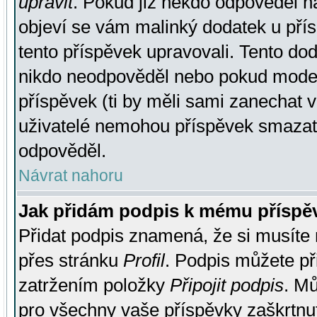
upravit
. Pokud již někdo odpověděl na
objeví se vám malinký dodatek u přísp
tento příspěvek upravovali. Tento do
nikdo neodpověděl nebo pokud moderá
příspěvek (ti by měli sami zanechat v
uživatelé nemohou příspěvek smazat,
odpověděl.
Návrat nahoru
Jak přidám podpis k mému příspě
Přidat podpis znamená, že si musíte n
přes stránku
Profil
. Podpis můžete p
zatržením položky
Připojit podpis
. Mů
pro všechny vaše příspěvky zaškrtnut