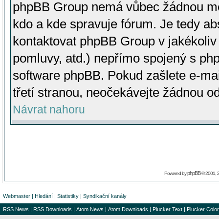
phpBB Group nemá vůbec žádnou moc 
kdo a kde spravuje fórum. Je tedy a
kontaktovat phpBB Group v jakékoliv p
pomluvy, atd.) nepřímo spojený s p
software phpBB. Pokud zašlete e-mai
třetí stranou, neočekávejte žádnou o
Návrat nahoru
phpBB
Powered by
© 2001, 
Webmaster
|
Hledání
|
Statistiky
|
Syndikační kanály
RSS News
|
RSS Downloads
|
Atom News
|
Atom Downloads
|
Plucker Text
|
Plucker Color