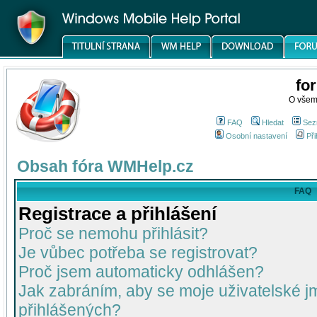
fo
O všem
FAQ
Hledat
Sez
Osobní nastavení
Při
Obsah fóra WMHelp.cz
FAQ
Registrace a přihlášení
Proč se nemohu přihlásit?
Je vůbec potřeba se registrovat?
Proč jsem automaticky odhlášen?
Jak zabráním, aby se moje uživatelské 
přihlášených?