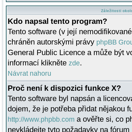
Záležitosti oko
Kdo napsal tento program?
Tento software (v její nemodifikované
chráněn autorskými právy
phpBB Gro
General Public Licence a může být vo
informací klikněte
.
zde
Návrat nahoru
Proč není k dispozici funkce X?
Tento software byl napsán a licenco
dojem, že je potřeba přidat nějakou f
a ověřte si, co 
http://www.phpbb.com
nevkládejte tyto požadavky na fóru