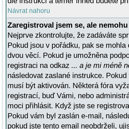
dle instrukcí a téměř ihned budete př
Návrat nahoru
Zaregistroval jsem se, ale nemohu 
Nejprve zkontrolujte, že zadáváte sp
Pokud jsou v pořádku, pak se mohla o
dvou věcí. Pokud je umožněna podpora
registraci na odkaz
... a je mi méně n
následovat zaslané instrukce. Pokud t
musí být aktivován. Některá fóra vyž
registrací, buď Vámi, nebo administr
moci přihlásit. Když jste se registrova
Pokud vám byl zaslán e-mail, násled
pokud jste tento email neobdrželi, uj