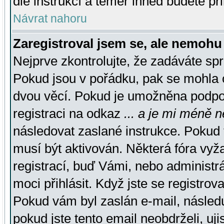
dle instrukcí a téměř ihned budete př
Návrat nahoru
Zaregistroval jsem se, ale nemohu 
Nejprve zkontrolujte, že zadáváte sp
Pokud jsou v pořádku, pak se mohla o
dvou věcí. Pokud je umožněna podpora
registraci na odkaz
... a je mi méně n
následovat zaslané instrukce. Pokud t
musí být aktivován. Některá fóra vyž
registrací, buď Vámi, nebo administr
moci přihlásit. Když jste se registrova
Pokud vám byl zaslán e-mail, násled
pokud jste tento email neobdrželi, uj