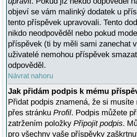
upravit
. Pokud již někdo odpověděl na
objeví se vám malinký dodatek u přísp
tento příspěvek upravovali. Tento do
nikdo neodpověděl nebo pokud moderá
příspěvek (ti by měli sami zanechat v
uživatelé nemohou příspěvek smazat,
odpověděl.
Návrat nahoru
Jak přidám podpis k mému příspě
Přidat podpis znamená, že si musíte n
přes stránku
Profil
. Podpis můžete p
zatržením položky
Připojit podpis
. Mů
pro všechny vaše příspěvky zaškrtnut