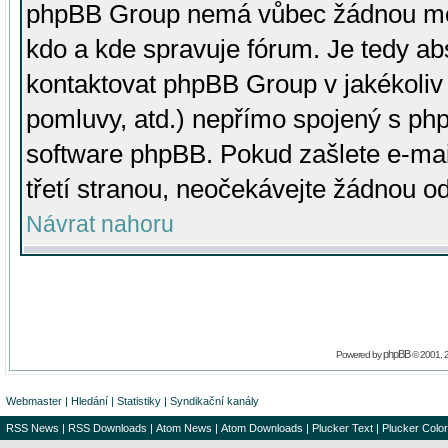
phpBB Group nemá vůbec žádnou moc 
kdo a kde spravuje fórum. Je tedy a
kontaktovat phpBB Group v jakékoliv p
pomluvy, atd.) nepřímo spojený s p
software phpBB. Pokud zašlete e-mai
třetí stranou, neočekávejte žádnou o
Návrat nahoru
phpBB
Powered by
© 2001, 
Webmaster
|
Hledání
|
Statistiky
|
Syndikační kanály
RSS News
|
RSS Downloads
|
Atom News
|
Atom Downloads
|
Plucker Text
|
Plucker Color