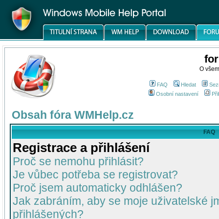
fo
O všem
FAQ
Hledat
Sez
Osobní nastavení
Při
Obsah fóra WMHelp.cz
FAQ
Registrace a přihlášení
Proč se nemohu přihlásit?
Je vůbec potřeba se registrovat?
Proč jsem automaticky odhlášen?
Jak zabráním, aby se moje uživatelské 
přihlášených?