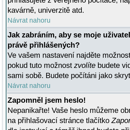
přihlašujete z veřejného počítače, na
kavárně, univerzitě atd.
Návrat nahoru
Jak zabráním, aby se moje uživate
právě přihlášených?
Ve vašem nastavení najděte možnos
pokud tuto možnost
zvolíte
budete vid
sami sobě. Budete počítáni jako skryt
Návrat nahoru
Zapomněl jsem heslo!
Nepanikařte! Vaše heslo můžeme obn
na přihlašovací stránce tlačítko
Zapom