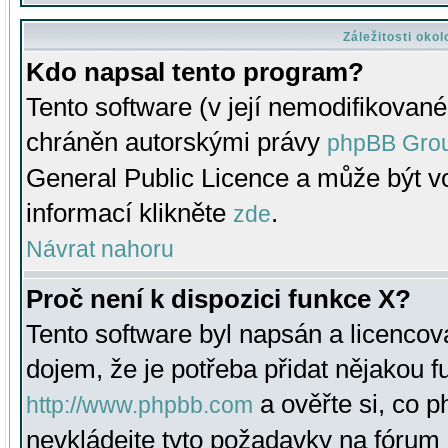
Záležitosti oko
Kdo napsal tento program?
Tento software (v její nemodifikované
chráněn autorskými právy
phpBB Gro
General Public Licence a může být vo
informací klikněte
.
zde
Návrat nahoru
Proč není k dispozici funkce X?
Tento software byl napsán a licenco
dojem, že je potřeba přidat nějakou f
a ověřte si, co 
http://www.phpbb.com
nevkládejte tyto požadavky na fóru