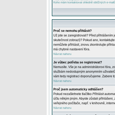
Koho mám kontaktovat ohledně obtížných e-mailů 
Proč se nemohu přihlásit?
Už jste se zaregistrovali? Před přihlášením 
skutečnost zobrazí)? Pokud ano, kontaktujte a
nemůžete přihlásit, znovu zkontrolujte přih
má chybné nastavení fóra.
Návrat nahoru
Je vůbec potřeba se registrovat?
Nemusíte. Vše je na administrátorovi fóra, z
službám nedostupným anonymním uživatelům, j
vám tedy registraci doporučujeme. Zabere to 
Návrat nahoru
Proč jsem automaticky odhlášen?
Pokud nezaškrtnete tlačítko
Přihlásit automat
účtu někým jiným. Abyste zůstali přihlášeni,
veřejného počítače, např. v knihovně, intern
Návrat nahoru