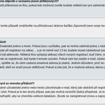
éno objevilo v seznamu právě přihlášených?
vaši přítomnost ve fóru
, pokud tuto možnost
zvolíte
budete viditelní jen pro administ
tomto případě zmáčkněte na přihlašovací stránce tlačítko
Zapomněl jsem svoje he
ásit!
živatelské jméno a heslo. Pokud jsou v pořádku, pak se mohla odehrát jedna z násl
ste při registraci na odkaz
... a je mi méně než 13 let
, budete muset následovat zas
í být aktivován. Některá fóra vyžadují aktivaci všech nových registrací, buď Vámi,
jste se registrovali, byli byste k tomuto vyzváni. Pokud vám byl zaslán e-mail, násle
, ujistěte se, že vámi zadaná emailová adresa je platná. Jedním důvodem, proč se 
elů, kteří se snaží pouze obtěžovat. Pokud si jste jisti, že e-mailová adresa, kterou j
nyní se nemohu přihlásit?!
né uživatelské jméno nebo heslo (zkontrolujte e-mail, který jste obdrželi při regis
čet. Pokud je to ten druhý případ, pak jste možná nevložili žádný příspěvek. Je to
nepřispěli, aby se zmenšila velikost databáze. Zkuste se zaregistrovat znovu a zapoj