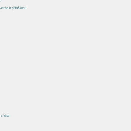
?
yzván k přihlášení!
z fóra!