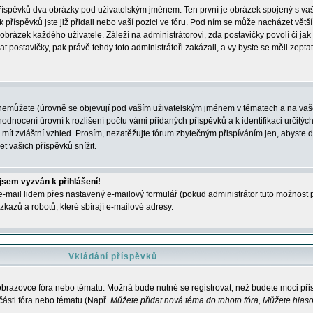
 příspěvků dva obrázky pod uživatelským jménem. Ten první je obrázek spojený s vaš
ik příspěvků jste již přidali nebo vaší pozici ve fóru. Pod ním se může nacházet vět
í obrázek každého uživatele. Záleží na administrátorovi, zda postavičky povolí či jak 
postavičky, pak právě tehdy toto administrátoři zakázali, a vy byste se měli zepta
nemůžete (úrovně se objevují pod vaším uživatelským jménem v tématech a na vaše
odnocení úrovní k rozlišení počtu vámi přidaných příspěvků a k identifikaci určitých
ít zvláštní vzhled. Prosím, nezatěžujte fórum zbytečným přispíváním jen, abyste d
 vašich příspěvků snížit.
 jsem vyzván k přihlášení!
-mail lidem přes nastavený e-mailový formulář (pokud administrátor tuto možnost po
azů a robotů, které sbírají e-mailové adresy.
Vkládání příspěvků
 obrazovce fóra nebo tématu. Možná bude nutné se registrovat, než budete moci přis
části fóra nebo tématu (Např.
Můžete přidat nová téma do tohoto fóra, Můžete hlasov