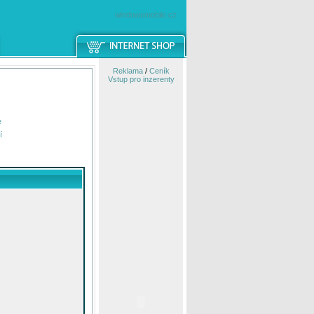
windowsmobile.cz
Reklama
/
Ceník
Vstup pro inzerenty
e
í