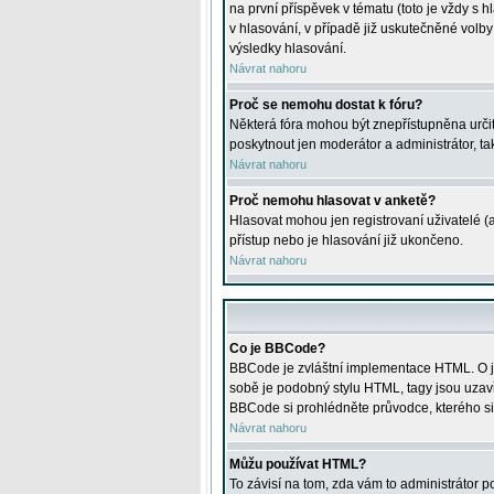
na první příspěvek v tématu (toto je vždy 
v hlasování, v případě již uskutečněné volb
výsledky hlasování.
Návrat nahoru
Proč se nemohu dostat k fóru?
Některá fóra mohou být znepřístupněna určitý
poskytnout jen moderátor a administrátor, tak
Návrat nahoru
Proč nemohu hlasovat v anketě?
Hlasovat mohou jen registrovaní uživatelé (
přístup nebo je hlasování již ukončeno.
Návrat nahoru
Co je BBCode?
BBCode je zvláštní implementace HTML. O je
sobě je podobný stylu HTML, tagy jsou uzavřen
BBCode si prohlédněte průvodce, kterého si
Návrat nahoru
Můžu používat HTML?
To závisí na tom, zda vám to administrátor po