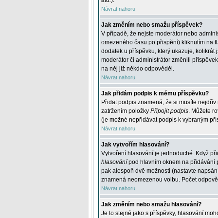
atd.
).
Návrat nahoru
Jak změním nebo smažu příspěvek?
V případě, že nejste moderátor nebo adminis
omezeného času po přispění) kliknutím na t
dodatek u příspěvku, který ukazuje, kolikrá
moderátor či administrátor změnili příspěve
na něj již někdo odpověděl.
Návrat nahoru
Jak přidám podpis k mému příspěvku?
Přidat podpis znamená, že si musíte nejdřív 
zatržením položky
Připojit podpis
. Můžete ro
(je možné nepřidávat podpis k vybraným pří
Návrat nahoru
Jak vytvořím hlasování?
Vytvoření hlasování je jednoduché. Když při
hlasování
pod hlavním oknem na přidávání př
pak alespoň dvě možnosti (nastavte napsán
znamená neomezenou volbu. Počet odpovědí, 
Návrat nahoru
Jak změním nebo smažu hlasování?
Je to stejné jako s příspěvky, hlasování m