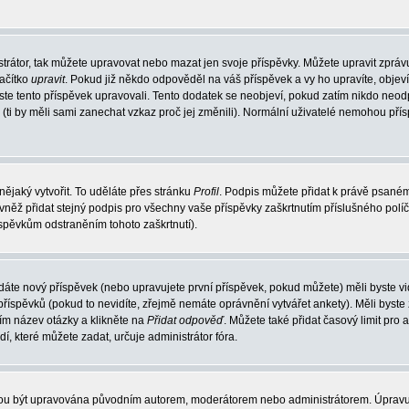
trátor, tak můžete upravovat nebo mazat jen svoje příspěvky. Můžete upravit zpráv
lačítko
upravit
. Pokud již někdo odpověděl na váš příspěvek a vy ho upravíte, objev
t jste tento příspěvek upravovali. Tento dodatek se neobjeví, pokud zatím nikdo ne
k (ti by měli sami zanechat vzkaz proč jej změnili). Normální uživatelé nemohou př
nějaký vytvořit. To uděláte přes stránku
Profil
. Podpis můžete přidat k právě psané
vněž přidat stejný podpis pro všechny vaše příspěvky zaškrtnutím příslušného políč
spěvkům odstraněním tohoto zaškrtnutí).
dáte nový příspěvek (nebo upravujete první příspěvek, pokud můžete) měli byste vid
íspěvků (pokud to nevidíte, zřejmě nemáte oprávnění vytvářet ankety). Měli byste
ím název otázky a klikněte na
Přidat odpověď
. Můžete také přidat časový limit pro 
které můžete zadat, určuje administrátor fóra.
ohou být upravována původním autorem, moderátorem nebo administrátorem. Úpravu 