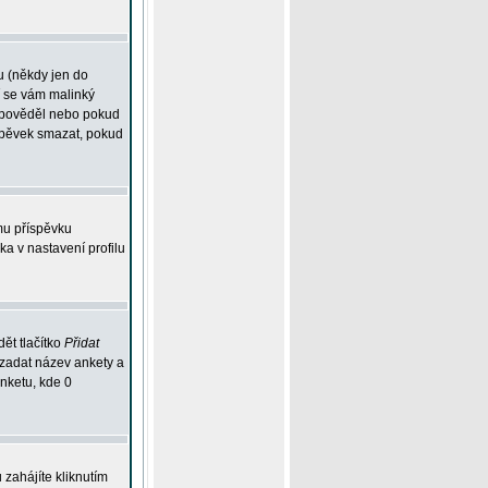
u (někdy jen do
í se vám malinký
odpověděl nebo pokud
íspěvek smazat, pokud
mu příspěvku
ka v nastavení profilu
ět tlačítko
Přidat
 zadat název ankety a
anketu, kde 0
zahájíte kliknutím