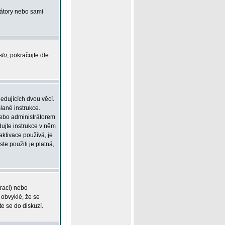
rátory nebo sami
slo
, pokračujte dle
edujících dvou věcí.
lané instrukce.
 nebo administrátorem
dujte instrukce v něm
aktivace používá, je
ste použili je platná,
traci) nebo
 obvyklé, že se
te se do diskuzí.