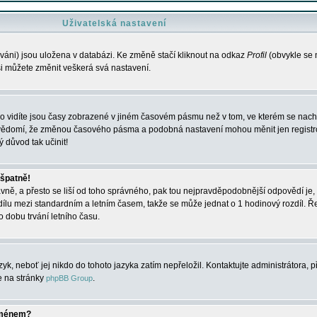
Uživatelská nastavení
váni) jsou uložena v databázi. Ke změně stačí kliknout na odkaz
Profil
(obvykle se n
 si můžete změnit veškerá svá nastavení.
o vidíte jsou časy zobrazené v jiném časovém pásmu než v tom, ve kterém se nacház
 vědomí, že změnou časového pásma a podobná nastavení mohou měnit jen registro
ý důvod tak učinit!
 špatně!
rávně, a přesto se liší od toho správného, pak tou nejpravděpodobnější odpovědí je, 
dílu mezi standardním a letním časem, takže se může jednat o 1 hodinový rozdíl. 
dobu trvání letního času.
yk, neboť jej nikdo do tohoto jazyka zatím nepřeložil. Kontaktujte administrátora, p
te na stránky
.
phpBB Group
jménem?