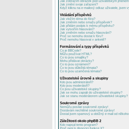
Jak zobrazím obrázek pod uživatelským jménem
Jak změní svoje zařazení?
Když kliknu na e-mailový odkaz uživatele, jsem v
Vkládání příspěvků
Jak vložím téma do fóra?
Jak změním nebo smažu příspěvek?
Jak přidám podpis k mému příspěvku?
Jak vytvořím hlasování?
Jak změním nebo smažu hlasování?
Proč se nemohu dostat k fóru?
Proč nemohu hlasovat v anketě?
Formátování a typy příspěvků
Co je BBCode?
Můžu používat HTML?
Co to jsou smajlíky?
Mohu přidávat obrázky?
Co to jsou oznámení?
Co to jsou důležitá témata?
Co to jsou uzamčená témata?
Uživatelské úrovně a skupiny
Kdo jsou administrátoři?
Kdo jsou moderátoři?
Co jsou uživatelské skupiny?
Jak se mohu zapojit do uživatelské skupiny?
Jak se stanu moderátorem uživatelské skupiny?
Soukromé zprávy
Nemůžu posílat soukromé zprávy!
Dostávám nechtěné soukromé zprávy!
Dostal jsem spamový a obtížný e-mail od někoho 
Záležitosti okolo phpBB 2
Kdo napsal tento program?
Proč není k dispozici funkce X?