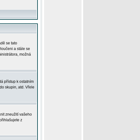
adě se tato
yloučeni a stále se
ministrátora, možná
á přístup k ostatním
o skupin, atd. Vřele
nit zneužití vašeho
přihlašujete z