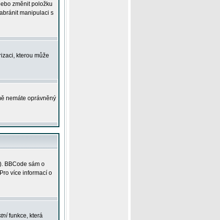
 nebo změnit položku
abránit manipulaci s
rizaci, kterou může
ejmě nemáte oprávněný
ky). BBCode sám o
Pro více informací o
tní
funkce, která