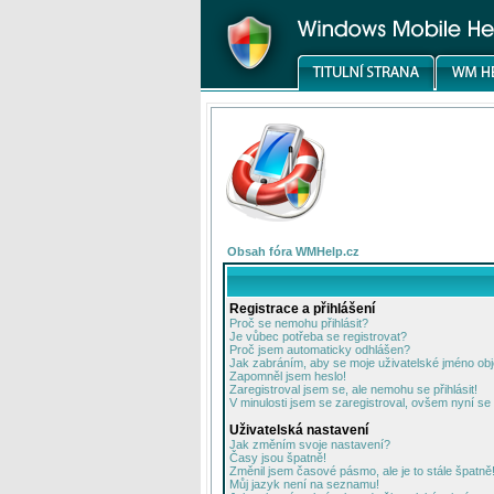
Obsah fóra WMHelp.cz
Registrace a přihlášení
Proč se nemohu přihlásit?
Je vůbec potřeba se registrovat?
Proč jsem automaticky odhlášen?
Jak zabráním, aby se moje uživatelské jméno ob
Zapomněl jsem heslo!
Zaregistroval jsem se, ale nemohu se přihlásit!
V minulosti jsem se zaregistroval, ovšem nyní se 
Uživatelská nastavení
Jak změním svoje nastavení?
Časy jsou špatně!
Změnil jsem časové pásmo, ale je to stále špatně
Můj jazyk není na seznamu!