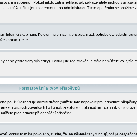
s hlasováním spojeno). Pokud nikdo zatím nehlasoval, pak uživatelé mohou vymazat
y to tak může učinit jen moderátor nebo administrátor. Tímto opatřením se snažíme z
m lidem či skupinám. Ke čtení, prohlížení, přispívání atd. potřebujete zvláštní auto
že kontaktujte je.
aby nebyly zkresleny výsledky). Pokud jste registrováni a stále nemůžete volit, zř
Formátování a typy příspěvků
ho použití rozhoduje administrátor (můžete toto nepovolit pro jednotlivé příspěv
y v hranatých závorkách [ a ] a nabízí větší kontrolu nad tím, co a jak se zobrazí. 
 můžete prohlédnout při odesílání příspěvku.
volí. Pokud to máte povoleno, zjistíte, že jen některé tagy fungují, což je
bezpečnos