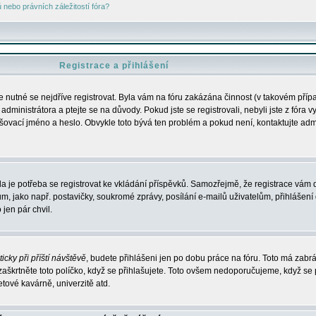
nebo právních záležitostí fóra?
Registrace a přihlášení
je nutné se nejdříve registrovat. Byla vám na fóru zakázána činnost (v takovém příp
dministrátora a ptejte se na důvody. Pokud jste se registrovali, nebyli jste z fóra v
lašovací jméno a heslo. Obvykle toto bývá ten problém a pokud není, kontaktujte ad
da je potřeba se registrovat ke vkládání příspěvků. Samozřejmě, že registrace vám d
ako např. postavičky, soukromé zprávy, posílání e-mailů uživatelům, přihlášení d
jen pár chvil.
icky při příští návštěvě
, budete přihlášeni jen po dobu práce na fóru. Toto má zabrá
 zaškrtněte toto políčko, když se přihlašujete. Toto ovšem nedoporučujeme, když se 
etové kavárně, univerzitě atd.