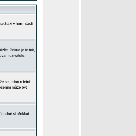
achází v horní části
íte. Pokud je to tak,
vaní uživatelé.
že se jedná o letní
Řešením může být
řípadně si překlad