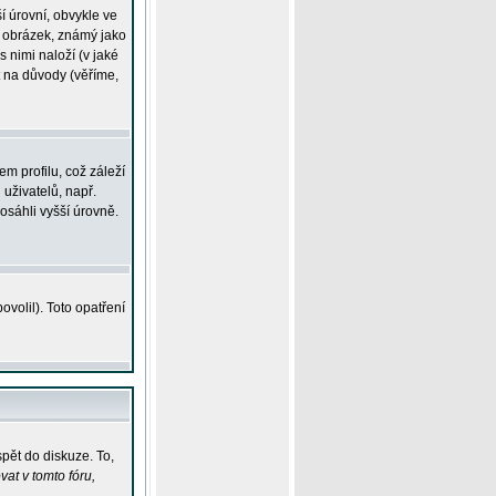
í úrovní, obvykle ve
ší obrázek, známý jako
s nimi naloží (v jaké
t na důvody (věříme,
m profilu, což záleží
 uživatelů, např.
osáhli vyšší úrovně.
volil). Toto opatření
pět do diskuze. To,
at v tomto fóru,