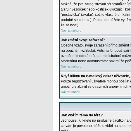
Možná, že jste zaregistrovali při prohlížení
tvaru hvězdiček nebo kostiček ukazující, kol
"postavička" (avatar), což je vlastně unikátn
podobě se zobrazí). Pokud nemůžete využívat 
že se hodí).
Návrat nahoru
Jak změní svoje zařazení?
Obecně vzato, svoje zařazení přímo změnit 
na použitém vzhledu). Většina fór používají h
označení moderátorů a administrátorů může m
Moderátor nebo administrátor pak může počet
Návrat nahoru
Když kliknu na e-mailový odkaz uživatele,
Pouze registrovaní uživatelé mohou posílat e
umožňuje zbavit se otravných anonymních vzk
Návrat nahoru
Jak vložím téma do fóra?
Jednouše. Klikněte na příslušné tlačítko na
co vám je povoleno můžete vidět na spodní 