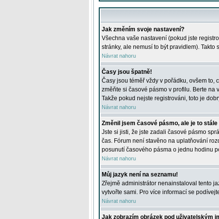
Jak změním svoje nastavení?
Všechna vaše nastavení (pokud jste registro
stránky, ale nemusí to být pravidlem). Takto
Návrat nahoru
Časy jsou špatně!
Časy jsou téměř vždy v pořádku, ovšem to, c
změňte si časové pásmo v profilu. Berte na
Takže pokud nejste registrováni, toto je dobr
Návrat nahoru
Změnil jsem časové pásmo, ale je to stále
Jste si jisti, že jste zadali časové pásmo sp
čas. Fórum není stavěno na uplatňování roz
posunutí časového pásma o jednu hodinu po 
Návrat nahoru
Můj jazyk není na seznamu!
Zřejmě administrátor nenainstaloval tento jaz
vytvořte sami. Pro více informací se podívej
Návrat nahoru
Jak zobrazím obrázek pod uživatelským 