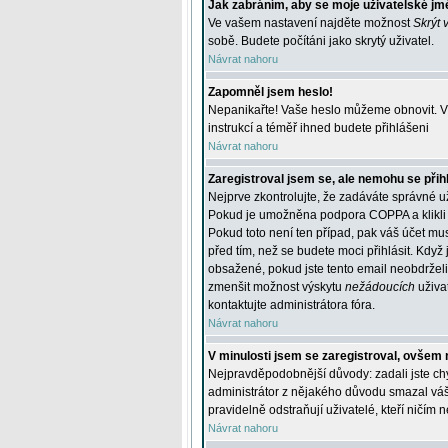
Jak zabráním, aby se moje uživatelské jm
Ve vašem nastavení najděte možnost
Skrýt 
sobě. Budete počítáni jako skrytý uživatel.
Návrat nahoru
Zapomněl jsem heslo!
Nepanikařte! Vaše heslo můžeme obnovit. V 
instrukcí a téměř ihned budete přihlášeni
Návrat nahoru
Zaregistroval jsem se, ale nemohu se přihl
Nejprve zkontrolujte, že zadáváte správné u
Pokud je umožněna podpora COPPA a klikli j
Pokud toto není ten případ, pak váš účet mus
před tím, než se budete moci přihlásit. Když 
obsažené, pokud jste tento email neobdrželi
zmenšit možnost výskytu
nežádoucích
uživat
kontaktujte administrátora fóra.
Návrat nahoru
V minulosti jsem se zaregistroval, ovšem 
Nejpravděpodobnější důvody: zadali jste chyb
administrátor z nějakého důvodu smazal váš ú
pravidelně odstraňují uživatelé, kteří ničím 
Návrat nahoru