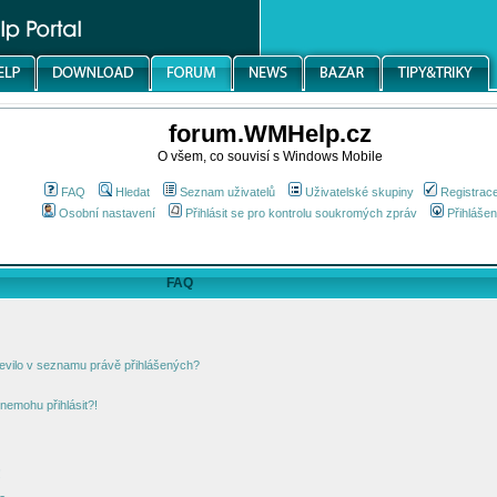
forum.WMHelp.cz
O všem, co souvisí s Windows Mobile
FAQ
Hledat
Seznam uživatelů
Uživatelské skupiny
Registrac
Osobní nastavení
Přihlásit se pro kontrolu soukromých zpráv
Přihlášen
FAQ
jevilo v seznamu právě přihlášených?
nemohu přihlásit?!
!