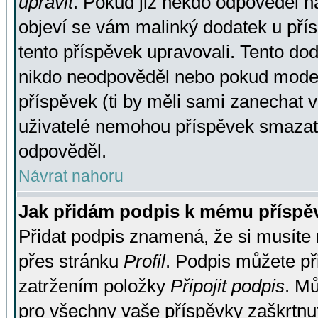
upravit
. Pokud již někdo odpověděl na
objeví se vám malinký dodatek u přísp
tento příspěvek upravovali. Tento do
nikdo neodpověděl nebo pokud moderá
příspěvek (ti by měli sami zanechat v
uživatelé nemohou příspěvek smazat,
odpověděl.
Návrat nahoru
Jak přidám podpis k mému příspě
Přidat podpis znamená, že si musíte n
přes stránku
Profil
. Podpis můžete p
zatržením položky
Připojit podpis
. Mů
pro všechny vaše příspěvky zaškrtnut