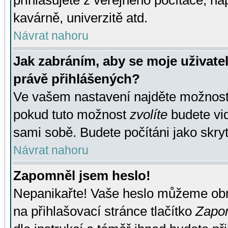
přihlašujete z veřejného počítače, na
kavárně, univerzitě atd.
Návrat nahoru
Jak zabráním, aby se moje uživate
právě přihlášených?
Ve vašem nastavení najděte možnos
pokud tuto možnost
zvolíte
budete vid
sami sobě. Budete počítáni jako skryt
Návrat nahoru
Zapomněl jsem heslo!
Nepanikařte! Vaše heslo můžeme obn
na přihlašovací stránce tlačítko
Zapom