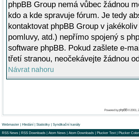
phpBB Group nemá vůbec žádnou moc 
kdo a kde spravuje fórum. Je tedy a
kontaktovat phpBB Group v jakékoliv p
pomluvy, atd.) nepřímo spojený s p
software phpBB. Pokud zašlete e-mai
třetí stranou, neočekávejte žádnou o
Návrat nahoru
phpBB
Powered by
© 2001, 
Webmaster
|
Hledání
|
Statistiky
|
Syndikační kanály
RSS News
|
RSS Downloads
|
Atom News
|
Atom Downloads
|
Plucker Text
|
Plucker Color