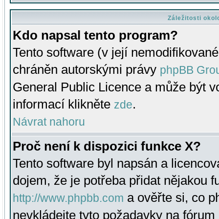
Záležitosti oko
Kdo napsal tento program?
Tento software (v její nemodifikované
chráněn autorskými právy
phpBB Gro
General Public Licence a může být vo
informací klikněte
.
zde
Návrat nahoru
Proč není k dispozici funkce X?
Tento software byl napsán a licenco
dojem, že je potřeba přidat nějakou f
a ověřte si, co 
http://www.phpbb.com
nevkládejte tyto požadavky na fóru