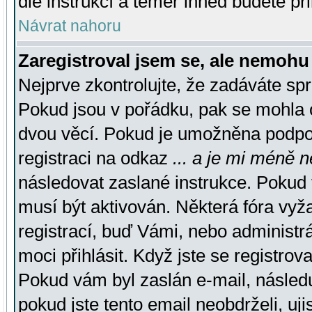
dle instrukcí a téměř ihned budete př
Návrat nahoru
Zaregistroval jsem se, ale nemohu 
Nejprve zkontrolujte, že zadáváte sp
Pokud jsou v pořádku, pak se mohla o
dvou věcí. Pokud je umožněna podpora
registraci na odkaz
... a je mi méně n
následovat zaslané instrukce. Pokud t
musí být aktivován. Některá fóra vyž
registrací, buď Vámi, nebo administr
moci přihlásit. Když jste se registrova
Pokud vám byl zaslán e-mail, násled
pokud jste tento email neobdrželi, uj