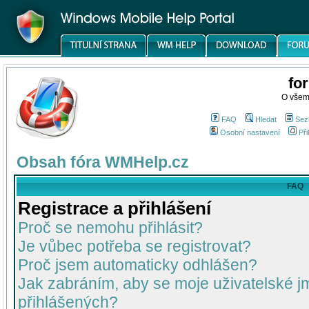
fo
O všem
FAQ
Hledat
Sez
Osobní nastavení
Při
Obsah fóra WMHelp.cz
FAQ
Registrace a přihlášení
Proč se nemohu přihlásit?
Je vůbec potřeba se registrovat?
Proč jsem automaticky odhlášen?
Jak zabráním, aby se moje uživatelské 
přihlášených?