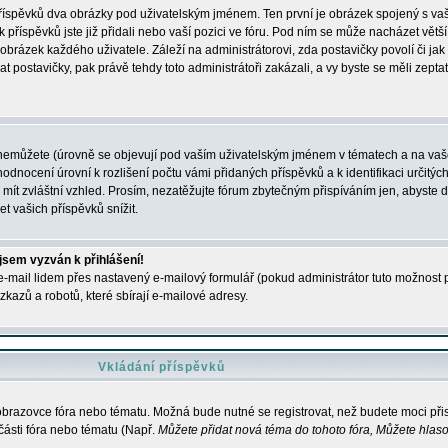
 příspěvků dva obrázky pod uživatelským jménem. Ten první je obrázek spojený s vaš
ik příspěvků jste již přidali nebo vaší pozici ve fóru. Pod ním se může nacházet vět
í obrázek každého uživatele. Záleží na administrátorovi, zda postavičky povolí či jak 
postavičky, pak právě tehdy toto administrátoři zakázali, a vy byste se měli zepta
nemůžete (úrovně se objevují pod vaším uživatelským jménem v tématech a na vaše
odnocení úrovní k rozlišení počtu vámi přidaných příspěvků a k identifikaci určitých
ít zvláštní vzhled. Prosím, nezatěžujte fórum zbytečným přispíváním jen, abyste d
 vašich příspěvků snížit.
 jsem vyzván k přihlášení!
-mail lidem přes nastavený e-mailový formulář (pokud administrátor tuto možnost po
azů a robotů, které sbírají e-mailové adresy.
Vkládání příspěvků
 obrazovce fóra nebo tématu. Možná bude nutné se registrovat, než budete moci přis
části fóra nebo tématu (Např.
Můžete přidat nová téma do tohoto fóra, Můžete hlasov