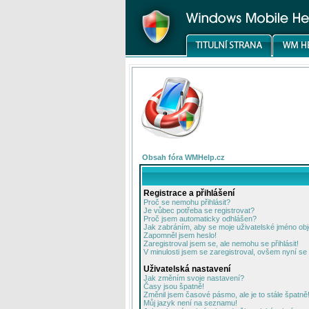
Obsah fóra WMHelp.cz
Registrace a přihlášení
Proč se nemohu přihlásit?
Je vůbec potřeba se registrovat?
Proč jsem automaticky odhlášen?
Jak zabráním, aby se moje uživatelské jméno ob
Zapomněl jsem heslo!
Zaregistroval jsem se, ale nemohu se přihlásit!
V minulosti jsem se zaregistroval, ovšem nyní se 
Uživatelská nastavení
Jak změním svoje nastavení?
Časy jsou špatně!
Změnil jsem časové pásmo, ale je to stále špatně
Můj jazyk není na seznamu!