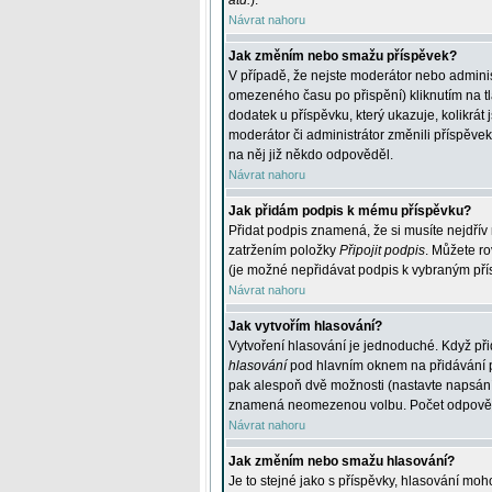
atd.
).
Návrat nahoru
Jak změním nebo smažu příspěvek?
V případě, že nejste moderátor nebo adminis
omezeného času po přispění) kliknutím na t
dodatek u příspěvku, který ukazuje, kolikrá
moderátor či administrátor změnili příspěve
na něj již někdo odpověděl.
Návrat nahoru
Jak přidám podpis k mému příspěvku?
Přidat podpis znamená, že si musíte nejdřív 
zatržením položky
Připojit podpis
. Můžete ro
(je možné nepřidávat podpis k vybraným pří
Návrat nahoru
Jak vytvořím hlasování?
Vytvoření hlasování je jednoduché. Když při
hlasování
pod hlavním oknem na přidávání př
pak alespoň dvě možnosti (nastavte napsán
znamená neomezenou volbu. Počet odpovědí, 
Návrat nahoru
Jak změním nebo smažu hlasování?
Je to stejné jako s příspěvky, hlasování m