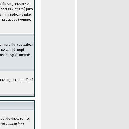
í úrovní, obvykle ve
ší obrázek, známý jako
s nimi naloží (v jaké
t na důvody (věříme,
m profilu, což záleží
 uživatelů, např.
osáhli vyšší úrovně.
volil). Toto opatření
pět do diskuze. To,
at v tomto fóru,