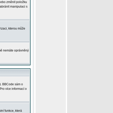
 nebo změnit položku
abránit manipulaci s
rizaci, kterou může
ejmě nemáte oprávněný
ky). BBCode sám o
Pro více informací o
tní
funkce, která