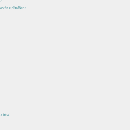
?
yzván k přihlášení!
z fóra!