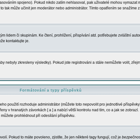
s hlasováním spojeno). Pokud nikdo zatím nehlasoval, pak uživatelé mohou vymazat
y to tak může učinit jen moderátor nebo administrátor. Tímto opatřením se snažíme z
m lidem či skupinám. Ke čtení, prohlížení, přispívání atd. potřebujete zvláštní auto
že kontaktujte je.
aby nebyly zkresleny výsledky). Pokud jste registrováni a stále nemůžete volit, zř
Formátování a typy příspěvků
ho použití rozhoduje administrátor (můžete toto nepovolit pro jednotlivé příspěv
y v hranatých závorkách [ a ] a nabízí větší kontrolu nad tím, co a jak se zobrazí. 
 můžete prohlédnout při odesílání příspěvku.
volí. Pokud to máte povoleno, zjistíte, že jen některé tagy fungují, což je
bezpečnos