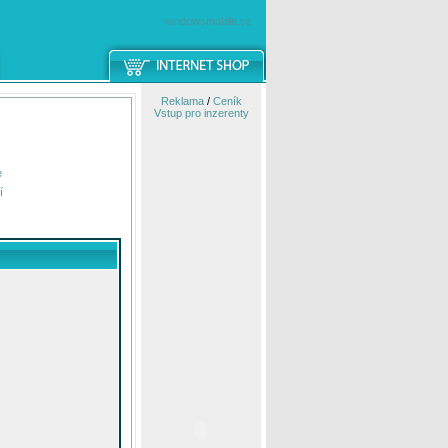
windowsmobile.cz
Reklama
/
Ceník
Vstup pro inzerenty
e
í