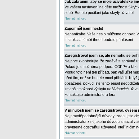
Jak zabráním, aby se moje uživatelské jm
Ve vašem nastavení najděte možnost
Skrýt 
sobě. Budete počítáni jako skrytý uživatel.
Návrat nahoru
Zapomněl jsem heslo!
Nepanikařte! Vaše heslo můžeme obnovit. V 
instrukcí a téměř ihned budete přihlášeni
Návrat nahoru
Zaregistroval jsem se, ale nemohu se přihl
Nejprve zkontrolujte, že zadáváte správné u
Pokud je umožněna podpora COPPA a klikli j
Pokud toto není ten případ, pak váš účet mus
před tím, než se budete moci přihlásit. Když 
obsažené, pokud jste tento email neobdrželi
zmenšit možnost výskytu
nežádoucích
uživat
kontaktujte administrátora fóra.
Návrat nahoru
V minulosti jsem se zaregistroval, ovšem 
Nejpravděpodobnější důvody: zadali jste chyb
administrátor z nějakého důvodu smazal váš ú
pravidelně odstraňují uživatelé, kteří ničím 
Návrat nahoru