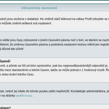
Uživatelská nastavení
váni) jsou uložena v databázi. Ke změně stačí kliknout na odkaz
Profil
(obvykle se n
 si můžete změnit veškerá svá nastavení.
o vidíte jsou časy zobrazené v jiném časovém pásmu než v tom, ve kterém se nacház
 vědomí, že změnou časového pásma a podobná nastavení mohou měnit jen registro
ý důvod tak učinit!
 špatně!
rávně, a přesto se liší od toho správného, pak tou nejpravděpodobnější odpovědí je, 
dílu mezi standardním a letním časem, takže se může jednat o 1 hodinový rozdíl. 
dobu trvání letního času.
yk, neboť jej nikdo do tohoto jazyka zatím nepřeložil. Kontaktujte administrátora, p
te na stránky
.
phpBB Group
jménem?