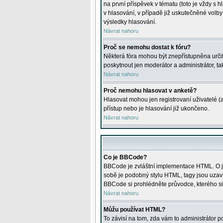
na první příspěvek v tématu (toto je vždy 
v hlasování, v případě již uskutečněné volb
výsledky hlasování.
Návrat nahoru
Proč se nemohu dostat k fóru?
Některá fóra mohou být znepřístupněna určitý
poskytnout jen moderátor a administrátor, tak
Návrat nahoru
Proč nemohu hlasovat v anketě?
Hlasovat mohou jen registrovaní uživatelé (
přístup nebo je hlasování již ukončeno.
Návrat nahoru
Co je BBCode?
BBCode je zvláštní implementace HTML. O je
sobě je podobný stylu HTML, tagy jsou uzavřen
BBCode si prohlédněte průvodce, kterého si
Návrat nahoru
Můžu používat HTML?
To závisí na tom, zda vám to administrátor po