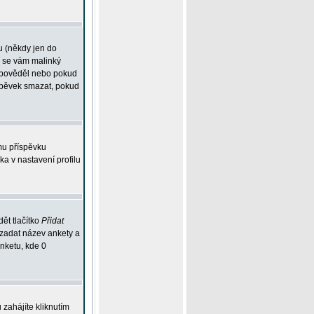
u (někdy jen do
í se vám malinký
odpověděl nebo pokud
íspěvek smazat, pokud
mu příspěvku
ka v nastavení profilu
ět tlačítko
Přidat
 zadat název ankety a
anketu, kde 0
zahájíte kliknutím