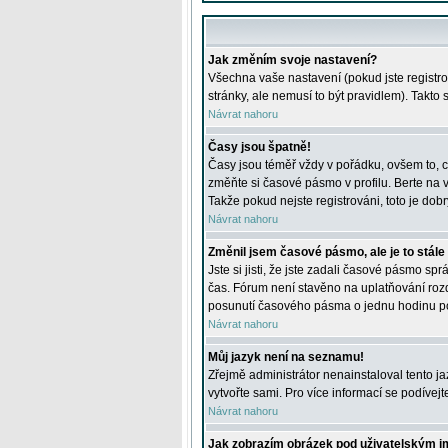
Jak změním svoje nastavení?
Všechna vaše nastavení (pokud jste registro
stránky, ale nemusí to být pravidlem). Takto
Návrat nahoru
Časy jsou špatně!
Časy jsou téměř vždy v pořádku, ovšem to, c
změňte si časové pásmo v profilu. Berte na
Takže pokud nejste registrováni, toto je dobr
Návrat nahoru
Změnil jsem časové pásmo, ale je to stále
Jste si jisti, že jste zadali časové pásmo sp
čas. Fórum není stavěno na uplatňování roz
posunutí časového pásma o jednu hodinu po 
Návrat nahoru
Můj jazyk není na seznamu!
Zřejmě administrátor nenainstaloval tento jaz
vytvořte sami. Pro více informací se podívej
Návrat nahoru
Jak zobrazím obrázek pod uživatelským 