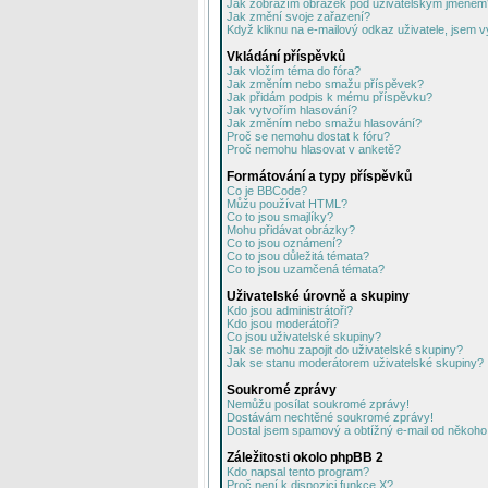
Jak zobrazím obrázek pod uživatelským jménem
Jak změní svoje zařazení?
Když kliknu na e-mailový odkaz uživatele, jsem v
Vkládání příspěvků
Jak vložím téma do fóra?
Jak změním nebo smažu příspěvek?
Jak přidám podpis k mému příspěvku?
Jak vytvořím hlasování?
Jak změním nebo smažu hlasování?
Proč se nemohu dostat k fóru?
Proč nemohu hlasovat v anketě?
Formátování a typy příspěvků
Co je BBCode?
Můžu používat HTML?
Co to jsou smajlíky?
Mohu přidávat obrázky?
Co to jsou oznámení?
Co to jsou důležitá témata?
Co to jsou uzamčená témata?
Uživatelské úrovně a skupiny
Kdo jsou administrátoři?
Kdo jsou moderátoři?
Co jsou uživatelské skupiny?
Jak se mohu zapojit do uživatelské skupiny?
Jak se stanu moderátorem uživatelské skupiny?
Soukromé zprávy
Nemůžu posílat soukromé zprávy!
Dostávám nechtěné soukromé zprávy!
Dostal jsem spamový a obtížný e-mail od někoho 
Záležitosti okolo phpBB 2
Kdo napsal tento program?
Proč není k dispozici funkce X?