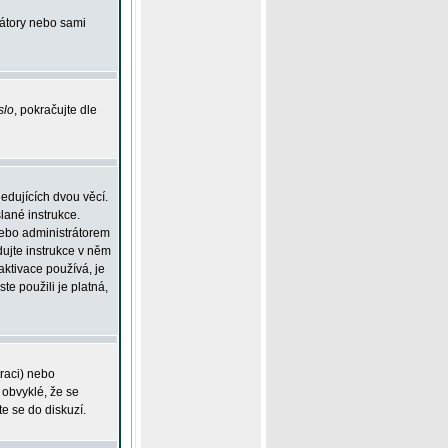
rátory nebo sami
slo
, pokračujte dle
edujících dvou věcí.
lané instrukce.
 nebo administrátorem
dujte instrukce v něm
aktivace používá, je
ste použili je platná,
traci) nebo
 obvyklé, že se
te se do diskuzí.