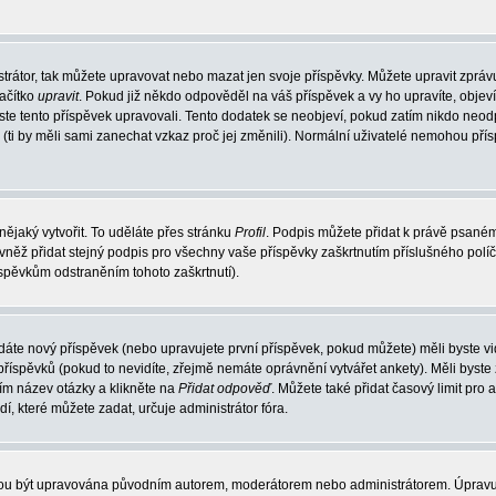
trátor, tak můžete upravovat nebo mazat jen svoje příspěvky. Můžete upravit zpráv
lačítko
upravit
. Pokud již někdo odpověděl na váš příspěvek a vy ho upravíte, objev
t jste tento příspěvek upravovali. Tento dodatek se neobjeví, pokud zatím nikdo ne
k (ti by měli sami zanechat vzkaz proč jej změnili). Normální uživatelé nemohou př
nějaký vytvořit. To uděláte přes stránku
Profil
. Podpis můžete přidat k právě psané
vněž přidat stejný podpis pro všechny vaše příspěvky zaškrtnutím příslušného políč
spěvkům odstraněním tohoto zaškrtnutí).
dáte nový příspěvek (nebo upravujete první příspěvek, pokud můžete) měli byste vid
íspěvků (pokud to nevidíte, zřejmě nemáte oprávnění vytvářet ankety). Měli byste
ím název otázky a klikněte na
Přidat odpověď
. Můžete také přidat časový limit pro 
které můžete zadat, určuje administrátor fóra.
ohou být upravována původním autorem, moderátorem nebo administrátorem. Úpravu 