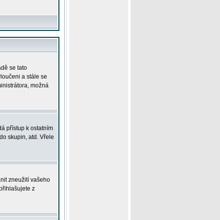
adě se tato
yloučeni a stále se
ministrátora, možná
á přístup k ostatním
o skupin, atd. Vřele
nit zneužití vašeho
přihlašujete z