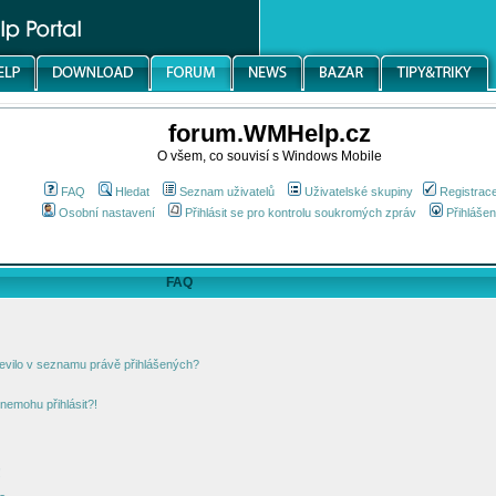
forum.WMHelp.cz
O všem, co souvisí s Windows Mobile
FAQ
Hledat
Seznam uživatelů
Uživatelské skupiny
Registrac
Osobní nastavení
Přihlásit se pro kontrolu soukromých zpráv
Přihlášen
FAQ
jevilo v seznamu právě přihlášených?
nemohu přihlásit?!
!