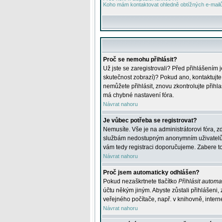
Koho mám kontaktovat ohledně obtížných e-mailů 
Proč se nemohu přihlásit?
Už jste se zaregistrovali? Před přihlášením 
skutečnost zobrazí)? Pokud ano, kontaktujte a
nemůžete přihlásit, znovu zkontrolujte přih
má chybné nastavení fóra.
Návrat nahoru
Je vůbec potřeba se registrovat?
Nemusíte. Vše je na administrátorovi fóra, z
službám nedostupným anonymním uživatelům, j
vám tedy registraci doporučujeme. Zabere to 
Návrat nahoru
Proč jsem automaticky odhlášen?
Pokud nezaškrtnete tlačítko
Přihlásit automat
účtu někým jiným. Abyste zůstali přihlášeni,
veřejného počítače, např. v knihovně, intern
Návrat nahoru