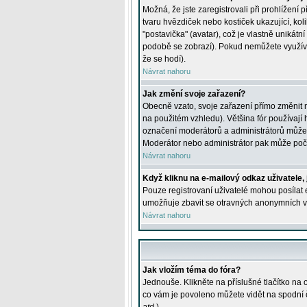
Možná, že jste zaregistrovali při prohlížení
tvaru hvězdiček nebo kostiček ukazující, kol
"postavička" (avatar), což je vlastně unikátn
podobě se zobrazí). Pokud nemůžete využívat 
že se hodí).
Návrat nahoru
Jak změní svoje zařazení?
Obecně vzato, svoje zařazení přímo změnit 
na použitém vzhledu). Většina fór používají h
označení moderátorů a administrátorů může m
Moderátor nebo administrátor pak může počet
Návrat nahoru
Když kliknu na e-mailový odkaz uživatele,
Pouze registrovaní uživatelé mohou posílat e
umožňuje zbavit se otravných anonymních vzk
Návrat nahoru
Jak vložím téma do fóra?
Jednouše. Klikněte na příslušné tlačítko na
co vám je povoleno můžete vidět na spodní 