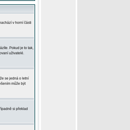
achází v horní části
íte. Pokud je to tak,
vaní uživatelé.
že se jedná o letní
Řešením může být
řípadně si překlad