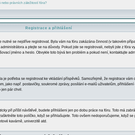
nebo právních záležitostí fóra?
Registrace a přihlášení
je nutné se nejdříve registrovat. Byla vám na fóru zakázána činnost (v takovém příp
dministrátora a ptejte se na důvody. Pokud jste se registrovali, nebyli jste z fóra v
lašovací jméno a heslo. Obvykle toto bývá ten problém a pokud není, kontaktujte ad
da je potřeba se registrovat ke vkládání příspěvků. Samozřejmě, že registrace vám d
ako např. postavičky, soukromé zprávy, posílání e-mailů uživatelům, přihlášení d
jen pár chvil.
icky při příští návštěvě
, budete přihlášeni jen po dobu práce na fóru. Toto má zabrá
 zaškrtněte toto políčko, když se přihlašujete. Toto ovšem nedoporučujeme, když se 
etové kavárně, univerzitě atd.