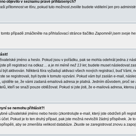
éno objevilo v seznamu právě přihlášených?
vaši přítomnost ve fóru
, pokud tuto možnost
zvolíte
budete viditelní jen pro administ
tomto případě zmáčkněte na přihlašovací stránce tlačítko
Zapomněl jsem svoje he
ásit!
živatelské jméno a heslo. Pokud jsou v pořádku, pak se mohla odehrát jedna z násl
ste při registraci na odkaz
... a je mi méně než 13 let
, budete muset následovat zas
í být aktivován. Některá fóra vyžadují aktivaci všech nových registrací, buď Vámi,
jste se registrovali, byli byste k tomuto vyzváni. Pokud vám byl zaslán e-mail, násle
, ujistěte se, že vámi zadaná emailová adresa je platná. Jedním důvodem, proč se 
elů, kteří se snaží pouze obtěžovat. Pokud si jste jisti, že e-mailová adresa, kterou j
nyní se nemohu přihlásit?!
né uživatelské jméno nebo heslo (zkontrolujte e-mail, který jste obdrželi při regis
čet. Pokud je to ten druhý případ, pak jste možná nevložili žádný příspěvek. Je to
nepřispěli, aby se zmenšila velikost databáze. Zkuste se zaregistrovat znovu a zapoj