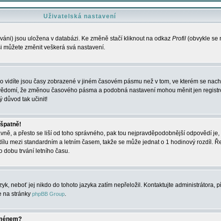
Uživatelská nastavení
váni) jsou uložena v databázi. Ke změně stačí kliknout na odkaz
Profil
(obvykle se n
 si můžete změnit veškerá svá nastavení.
o vidíte jsou časy zobrazené v jiném časovém pásmu než v tom, ve kterém se nacház
 vědomí, že změnou časového pásma a podobná nastavení mohou měnit jen registro
ý důvod tak učinit!
 špatně!
rávně, a přesto se liší od toho správného, pak tou nejpravděpodobnější odpovědí je, 
dílu mezi standardním a letním časem, takže se může jednat o 1 hodinový rozdíl. 
dobu trvání letního času.
yk, neboť jej nikdo do tohoto jazyka zatím nepřeložil. Kontaktujte administrátora, p
te na stránky
.
phpBB Group
jménem?