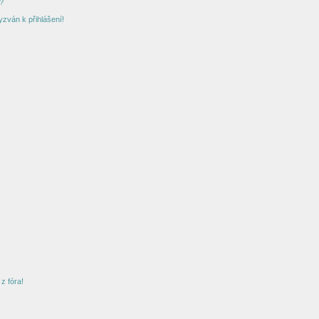
?
yzván k přihlášení!
z fóra!