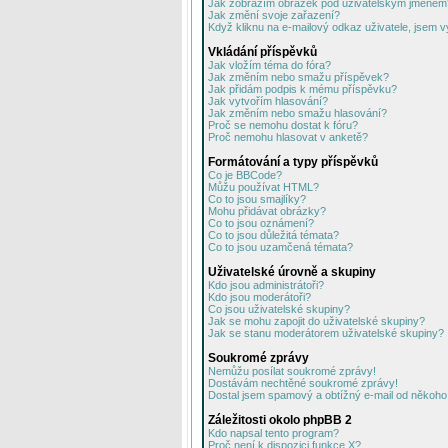
Jak zobrazím obrázek pod uživatelským jménem
Jak změní svoje zařazení?
Když kliknu na e-mailový odkaz uživatele, jsem v
Vkládání příspěvků
Jak vložím téma do fóra?
Jak změním nebo smažu příspěvek?
Jak přidám podpis k mému příspěvku?
Jak vytvořím hlasování?
Jak změním nebo smažu hlasování?
Proč se nemohu dostat k fóru?
Proč nemohu hlasovat v anketě?
Formátování a typy příspěvků
Co je BBCode?
Můžu používat HTML?
Co to jsou smajlíky?
Mohu přidávat obrázky?
Co to jsou oznámení?
Co to jsou důležitá témata?
Co to jsou uzamčená témata?
Uživatelské úrovně a skupiny
Kdo jsou administrátoři?
Kdo jsou moderátoři?
Co jsou uživatelské skupiny?
Jak se mohu zapojit do uživatelské skupiny?
Jak se stanu moderátorem uživatelské skupiny?
Soukromé zprávy
Nemůžu posílat soukromé zprávy!
Dostávám nechtěné soukromé zprávy!
Dostal jsem spamový a obtížný e-mail od někoho 
Záležitosti okolo phpBB 2
Kdo napsal tento program?
Proč není k dispozici funkce X?