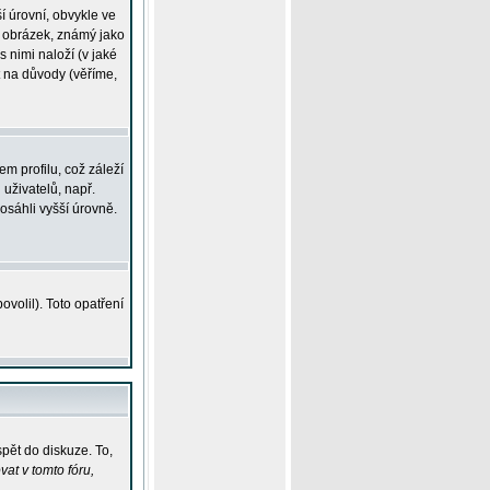
í úrovní, obvykle ve
ší obrázek, známý jako
s nimi naloží (v jaké
t na důvody (věříme,
m profilu, což záleží
 uživatelů, např.
osáhli vyšší úrovně.
volil). Toto opatření
pět do diskuze. To,
at v tomto fóru,