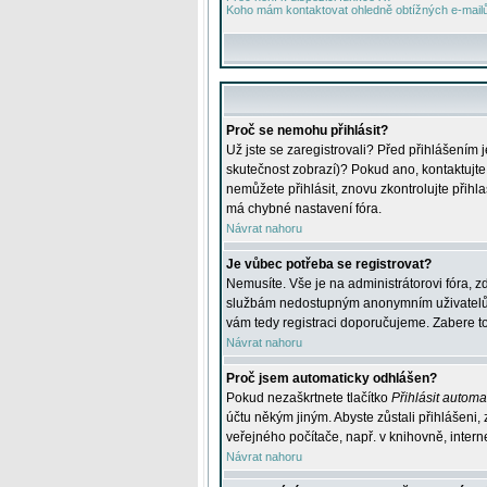
Koho mám kontaktovat ohledně obtížných e-mailů 
Proč se nemohu přihlásit?
Už jste se zaregistrovali? Před přihlášením 
skutečnost zobrazí)? Pokud ano, kontaktujte a
nemůžete přihlásit, znovu zkontrolujte přih
má chybné nastavení fóra.
Návrat nahoru
Je vůbec potřeba se registrovat?
Nemusíte. Vše je na administrátorovi fóra, z
službám nedostupným anonymním uživatelům, j
vám tedy registraci doporučujeme. Zabere to 
Návrat nahoru
Proč jsem automaticky odhlášen?
Pokud nezaškrtnete tlačítko
Přihlásit automat
účtu někým jiným. Abyste zůstali přihlášeni,
veřejného počítače, např. v knihovně, intern
Návrat nahoru