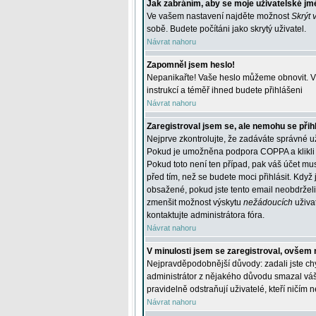
Jak zabráním, aby se moje uživatelské jm
Ve vašem nastavení najděte možnost
Skrýt 
sobě. Budete počítáni jako skrytý uživatel.
Návrat nahoru
Zapomněl jsem heslo!
Nepanikařte! Vaše heslo můžeme obnovit. V 
instrukcí a téměř ihned budete přihlášeni
Návrat nahoru
Zaregistroval jsem se, ale nemohu se přihl
Nejprve zkontrolujte, že zadáváte správné u
Pokud je umožněna podpora COPPA a klikli j
Pokud toto není ten případ, pak váš účet mus
před tím, než se budete moci přihlásit. Když 
obsažené, pokud jste tento email neobdrželi
zmenšit možnost výskytu
nežádoucích
uživat
kontaktujte administrátora fóra.
Návrat nahoru
V minulosti jsem se zaregistroval, ovšem 
Nejpravděpodobnější důvody: zadali jste chyb
administrátor z nějakého důvodu smazal váš ú
pravidelně odstraňují uživatelé, kteří ničím 
Návrat nahoru