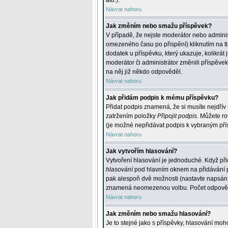
atd.
).
Návrat nahoru
Jak změním nebo smažu příspěvek?
V případě, že nejste moderátor nebo adminis
omezeného času po přispění) kliknutím na t
dodatek u příspěvku, který ukazuje, kolikrá
moderátor či administrátor změnili příspěve
na něj již někdo odpověděl.
Návrat nahoru
Jak přidám podpis k mému příspěvku?
Přidat podpis znamená, že si musíte nejdřív 
zatržením položky
Připojit podpis
. Můžete ro
(je možné nepřidávat podpis k vybraným pří
Návrat nahoru
Jak vytvořím hlasování?
Vytvoření hlasování je jednoduché. Když při
hlasování
pod hlavním oknem na přidávání př
pak alespoň dvě možnosti (nastavte napsán
znamená neomezenou volbu. Počet odpovědí, 
Návrat nahoru
Jak změním nebo smažu hlasování?
Je to stejné jako s příspěvky, hlasování m