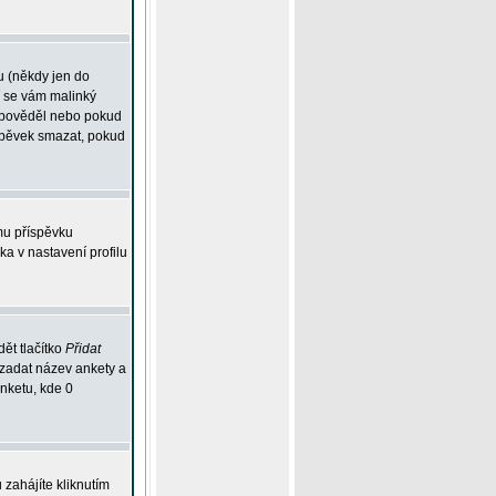
u (někdy jen do
í se vám malinký
odpověděl nebo pokud
íspěvek smazat, pokud
mu příspěvku
ka v nastavení profilu
ět tlačítko
Přidat
 zadat název ankety a
anketu, kde 0
zahájíte kliknutím