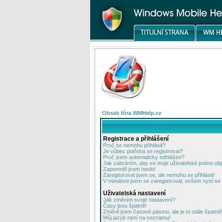
Obsah fóra WMHelp.cz
Registrace a přihlášení
Proč se nemohu přihlásit?
Je vůbec potřeba se registrovat?
Proč jsem automaticky odhlášen?
Jak zabráním, aby se moje uživatelské jméno ob
Zapomněl jsem heslo!
Zaregistroval jsem se, ale nemohu se přihlásit!
V minulosti jsem se zaregistroval, ovšem nyní se 
Uživatelská nastavení
Jak změním svoje nastavení?
Časy jsou špatně!
Změnil jsem časové pásmo, ale je to stále špatně
Můj jazyk není na seznamu!