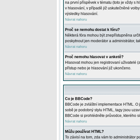
na první příspěvek v tématu (toto je vždy 
v hlasování, v případě již uskutečněné volb
výsledky hlasování.
Návrat nahoru
Proč se nemohu dostat k fóru?
Některá fóra mohou být znepřístupněna určitý
poskytnout jen moderátor a administrátor, tak
Návrat nahoru
Proč nemohu hlasovat v anketě?
Hlasovat mohou jen registrovaní uživatelé (
přístup nebo je hlasování již ukončeno.
Návrat nahoru
Co je BBCode?
BBCode je zvláštní implementace HTML. O je
sobě je podobný stylu HTML, tagy jsou uzavřen
BBCode si prohlédněte průvodce, kterého si
Návrat nahoru
Můžu používat HTML?
To závisí na tom, zda vám to administrátor po