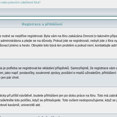
nebo právních záležitostí fóra?
Registrace a přihlášení
je nutné se nejdříve registrovat. Byla vám na fóru zakázána činnost (v takovém příp
dministrátora a ptejte se na důvody. Pokud jste se registrovali, nebyli jste z fóra v
lašovací jméno a heslo. Obvykle toto bývá ten problém a pokud není, kontaktujte ad
da je potřeba se registrovat ke vkládání příspěvků. Samozřejmě, že registrace vám d
ako např. postavičky, soukromé zprávy, posílání e-mailů uživatelům, přihlášení d
jen pár chvil.
icky při příští návštěvě
, budete přihlášeni jen po dobu práce na fóru. Toto má zabrá
 zaškrtněte toto políčko, když se přihlašujete. Toto ovšem nedoporučujeme, když se 
etové kavárně, univerzitě atd.