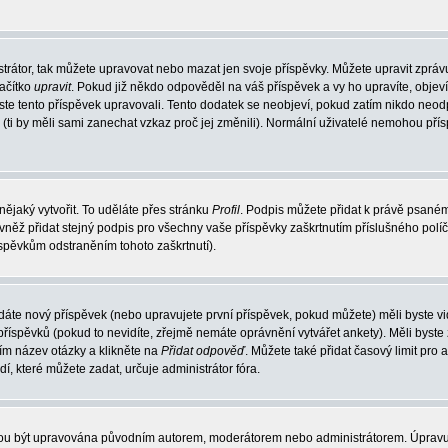
trátor, tak můžete upravovat nebo mazat jen svoje příspěvky. Můžete upravit zpráv
lačítko
upravit
. Pokud již někdo odpověděl na váš příspěvek a vy ho upravíte, objev
t jste tento příspěvek upravovali. Tento dodatek se neobjeví, pokud zatím nikdo ne
k (ti by měli sami zanechat vzkaz proč jej změnili). Normální uživatelé nemohou př
nějaký vytvořit. To uděláte přes stránku
Profil
. Podpis můžete přidat k právě psané
vněž přidat stejný podpis pro všechny vaše příspěvky zaškrtnutím příslušného políč
spěvkům odstraněním tohoto zaškrtnutí).
dáte nový příspěvek (nebo upravujete první příspěvek, pokud můžete) měli byste vid
íspěvků (pokud to nevidíte, zřejmě nemáte oprávnění vytvářet ankety). Měli byste
ím název otázky a klikněte na
Přidat odpověď
. Můžete také přidat časový limit pro 
které můžete zadat, určuje administrátor fóra.
ohou být upravována původním autorem, moderátorem nebo administrátorem. Úpravu 