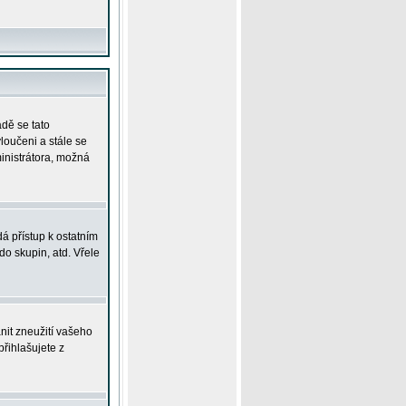
adě se tato
yloučeni a stále se
ministrátora, možná
á přístup k ostatním
o skupin, atd. Vřele
nit zneužití vašeho
přihlašujete z