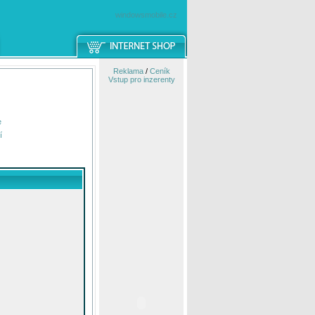
windowsmobile.cz
Reklama
/
Ceník
Vstup pro inzerenty
e
í