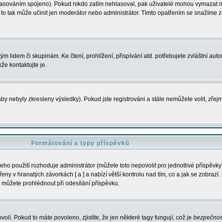
s hlasováním spojeno). Pokud nikdo zatím nehlasoval, pak uživatelé mohou vymazat
y to tak může učinit jen moderátor nebo administrátor. Tímto opatřením se snažíme z
m lidem či skupinám. Ke čtení, prohlížení, přispívání atd. potřebujete zvláštní auto
že kontaktujte je.
aby nebyly zkresleny výsledky). Pokud jste registrováni a stále nemůžete volit, zř
Formátování a typy příspěvků
ho použití rozhoduje administrátor (můžete toto nepovolit pro jednotlivé příspěv
y v hranatých závorkách [ a ] a nabízí větší kontrolu nad tím, co a jak se zobrazí. 
 můžete prohlédnout při odesílání příspěvku.
volí. Pokud to máte povoleno, zjistíte, že jen některé tagy fungují, což je
bezpečnos