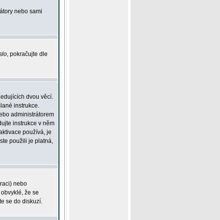
rátory nebo sami
slo
, pokračujte dle
edujících dvou věcí.
lané instrukce.
 nebo administrátorem
dujte instrukce v něm
aktivace používá, je
ste použili je platná,
traci) nebo
 obvyklé, že se
te se do diskuzí.