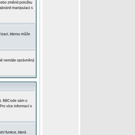
 nebo změnit položku
abránit manipulaci s
rizaci, kterou může
ejmě nemáte oprávněný
ky). BBCode sám o
Pro více informací o
tní
funkce, která