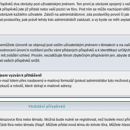
 příspěvků dva obrázky pod uživatelským jménem. Ten první je obrázek spojený s vaš
ik příspěvků jste již přidali nebo vaší pozici ve fóru. Pod ním se může nacházet vět
í obrázek každého uživatele. Záleží na administrátorovi, zda postavičky povolí či jak 
postavičky, pak právě tehdy toto administrátoři zakázali, a vy byste se měli zepta
nemůžete (úrovně se objevují pod vaším uživatelským jménem v tématech a na vaše
odnocení úrovní k rozlišení počtu vámi přidaných příspěvků a k identifikaci určitých
ít zvláštní vzhled. Prosím, nezatěžujte fórum zbytečným přispíváním jen, abyste d
 vašich příspěvků snížit.
 jsem vyzván k přihlášení!
-mail lidem přes nastavený e-mailový formulář (pokud administrátor tuto možnost po
azů a robotů, které sbírají e-mailové adresy.
Vkládání příspěvků
 obrazovce fóra nebo tématu. Možná bude nutné se registrovat, než budete moci přis
části fóra nebo tématu (Např.
Můžete přidat nová téma do tohoto fóra, Můžete hlasov