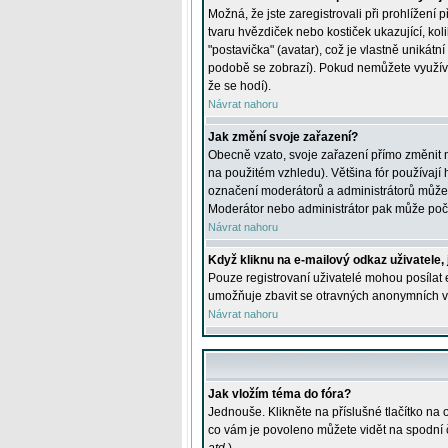
Možná, že jste zaregistrovali při prohlížení
tvaru hvězdiček nebo kostiček ukazující, kol
"postavička" (avatar), což je vlastně unikátn
podobě se zobrazí). Pokud nemůžete využívat 
že se hodí).
Návrat nahoru
Jak změní svoje zařazení?
Obecně vzato, svoje zařazení přímo změnit 
na použitém vzhledu). Většina fór používají h
označení moderátorů a administrátorů může m
Moderátor nebo administrátor pak může počet
Návrat nahoru
Když kliknu na e-mailový odkaz uživatele,
Pouze registrovaní uživatelé mohou posílat e
umožňuje zbavit se otravných anonymních vzk
Návrat nahoru
Jak vložím téma do fóra?
Jednouše. Klikněte na příslušné tlačítko na
co vám je povoleno můžete vidět na spodní 