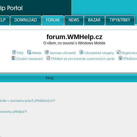
forum.WMHelp.cz
O všem, co souvisí s Windows Mobile
FAQ
Hledat
Seznam uživatelů
Uživatelské skupiny
Registrac
Osobní nastavení
Přihlásit se pro kontrolu soukromých zpráv
Přihlášen
FAQ
jevilo v seznamu právě přihlášených?
nemohu přihlásit?!
!