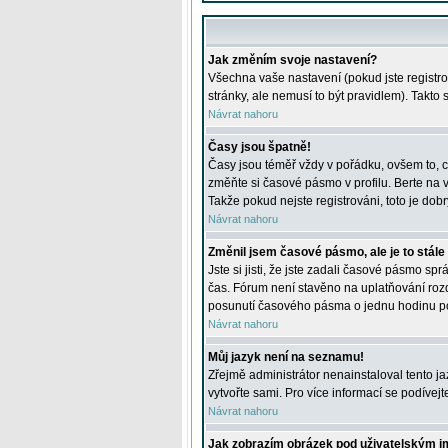
Jak změním svoje nastavení?
Všechna vaše nastavení (pokud jste registro
stránky, ale nemusí to být pravidlem). Takto
Návrat nahoru
Časy jsou špatně!
Časy jsou téměř vždy v pořádku, ovšem to, c
změňte si časové pásmo v profilu. Berte na
Takže pokud nejste registrováni, toto je dobr
Návrat nahoru
Změnil jsem časové pásmo, ale je to stále
Jste si jisti, že jste zadali časové pásmo sp
čas. Fórum není stavěno na uplatňování roz
posunutí časového pásma o jednu hodinu po 
Návrat nahoru
Můj jazyk není na seznamu!
Zřejmě administrátor nenainstaloval tento jaz
vytvořte sami. Pro více informací se podívej
Návrat nahoru
Jak zobrazím obrázek pod uživatelským 