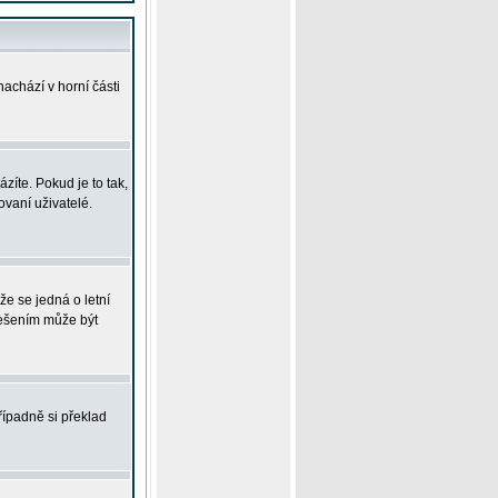
achází v horní části
íte. Pokud je to tak,
vaní uživatelé.
že se jedná o letní
Řešením může být
řípadně si překlad