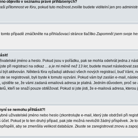
éno objevilo v seznamu právě přihlášených?
vaši přítomnost ve fóru
, pokud tuto možnost
zvolíte
budete viditelní jen pro administ
tomto případě zmáčkněte na přihlašovací stránce tlačítko
Zapomněl jsem svoje he
ásit!
živatelské jméno a heslo. Pokud jsou v pořádku, pak se mohla odehrát jedna z násl
ste při registraci na odkaz
... a je mi méně než 13 let
, budete muset následovat zas
í být aktivován. Některá fóra vyžadují aktivaci všech nových registrací, buď Vámi,
jste se registrovali, byli byste k tomuto vyzváni. Pokud vám byl zaslán e-mail, násle
, ujistěte se, že vámi zadaná emailová adresa je platná. Jedním důvodem, proč se 
elů, kteří se snaží pouze obtěžovat. Pokud si jste jisti, že e-mailová adresa, kterou j
nyní se nemohu přihlásit?!
né uživatelské jméno nebo heslo (zkontrolujte e-mail, který jste obdrželi při regis
čet. Pokud je to ten druhý případ, pak jste možná nevložili žádný příspěvek. Je to
nepřispěli, aby se zmenšila velikost databáze. Zkuste se zaregistrovat znovu a zapoj