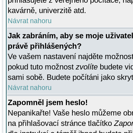
přihlašujete z veřejného počítače, na
kavárně, univerzitě atd.
Návrat nahoru
Jak zabráním, aby se moje uživate
právě přihlášených?
Ve vašem nastavení najděte možnos
pokud tuto možnost
zvolíte
budete vid
sami sobě. Budete počítáni jako skryt
Návrat nahoru
Zapomněl jsem heslo!
Nepanikařte! Vaše heslo můžeme obn
na přihlašovací stránce tlačítko
Zapom