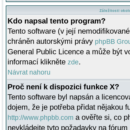
Záležitosti oko
Kdo napsal tento program?
Tento software (v její nemodifikované
chráněn autorskými právy
phpBB Gro
General Public Licence a může být vo
informací klikněte
.
zde
Návrat nahoru
Proč není k dispozici funkce X?
Tento software byl napsán a licenco
dojem, že je potřeba přidat nějakou f
a ověřte si, co 
http://www.phpbb.com
nevkládejte tyto požadavky na fóru