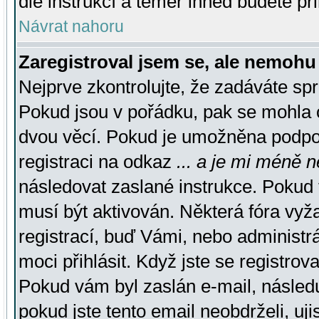
dle instrukcí a téměř ihned budete př
Návrat nahoru
Zaregistroval jsem se, ale nemohu 
Nejprve zkontrolujte, že zadáváte sp
Pokud jsou v pořádku, pak se mohla o
dvou věcí. Pokud je umožněna podpora
registraci na odkaz
... a je mi méně n
následovat zaslané instrukce. Pokud t
musí být aktivován. Některá fóra vyž
registrací, buď Vámi, nebo administr
moci přihlásit. Když jste se registrova
Pokud vám byl zaslán e-mail, násled
pokud jste tento email neobdrželi, uj