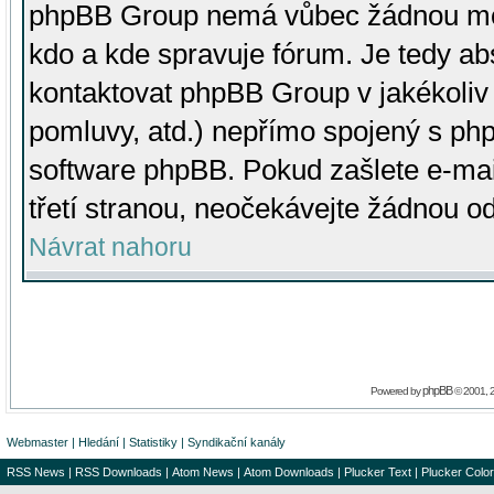
phpBB Group nemá vůbec žádnou moc 
kdo a kde spravuje fórum. Je tedy a
kontaktovat phpBB Group v jakékoliv p
pomluvy, atd.) nepřímo spojený s p
software phpBB. Pokud zašlete e-mai
třetí stranou, neočekávejte žádnou o
Návrat nahoru
phpBB
Powered by
© 2001, 
Webmaster
|
Hledání
|
Statistiky
|
Syndikační kanály
RSS News
|
RSS Downloads
|
Atom News
|
Atom Downloads
|
Plucker Text
|
Plucker Color