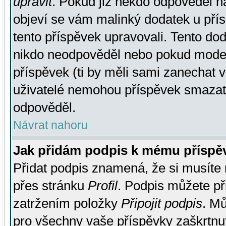
upravit
. Pokud již někdo odpověděl na
objeví se vám malinký dodatek u přísp
tento příspěvek upravovali. Tento do
nikdo neodpověděl nebo pokud moderá
příspěvek (ti by měli sami zanechat v
uživatelé nemohou příspěvek smazat,
odpověděl.
Návrat nahoru
Jak přidám podpis k mému příspě
Přidat podpis znamená, že si musíte n
přes stránku
Profil
. Podpis můžete p
zatržením položky
Připojit podpis
. Mů
pro všechny vaše příspěvky zaškrtnut