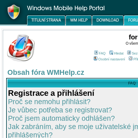
fo
O všem
FAQ
Hledat
Sez
Osobní nastavení
Při
Obsah fóra WMHelp.cz
FAQ
Registrace a přihlášení
Proč se nemohu přihlásit?
Je vůbec potřeba se registrovat?
Proč jsem automaticky odhlášen?
Jak zabráním, aby se moje uživatelské 
přihlášených?