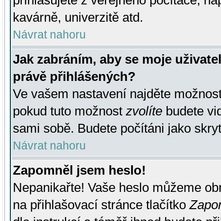
přihlašujete z veřejného počítače, na
kavárně, univerzitě atd.
Návrat nahoru
Jak zabráním, aby se moje uživate
právě přihlášených?
Ve vašem nastavení najděte možnos
pokud tuto možnost
zvolíte
budete vid
sami sobě. Budete počítáni jako skryt
Návrat nahoru
Zapomněl jsem heslo!
Nepanikařte! Vaše heslo můžeme obn
na přihlašovací stránce tlačítko
Zapom