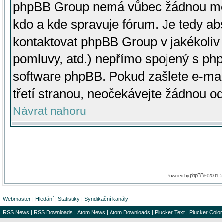
phpBB Group nemá vůbec žádnou moc 
kdo a kde spravuje fórum. Je tedy a
kontaktovat phpBB Group v jakékoliv p
pomluvy, atd.) nepřímo spojený s p
software phpBB. Pokud zašlete e-mai
třetí stranou, neočekávejte žádnou o
Návrat nahoru
phpBB
Powered by
© 2001, 
Webmaster
|
Hledání
|
Statistiky
|
Syndikační kanály
RSS News
|
RSS Downloads
|
Atom News
|
Atom Downloads
|
Plucker Text
|
Plucker Color