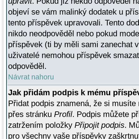
upravit
. Pokud již někdo odpověděl na
objeví se vám malinký dodatek u přísp
tento příspěvek upravovali. Tento do
nikdo neodpověděl nebo pokud moderá
příspěvek (ti by měli sami zanechat v
uživatelé nemohou příspěvek smazat,
odpověděl.
Návrat nahoru
Jak přidám podpis k mému příspě
Přidat podpis znamená, že si musíte n
přes stránku
Profil
. Podpis můžete p
zatržením položky
Připojit podpis
. Mů
pro všechny vaše příspěvky zaškrtnut