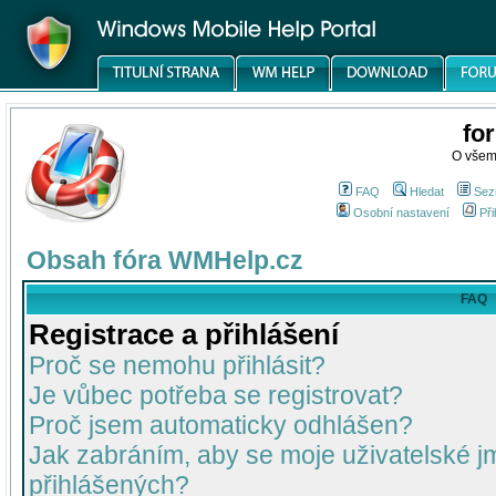
fo
O všem
FAQ
Hledat
Sez
Osobní nastavení
Při
Obsah fóra WMHelp.cz
FAQ
Registrace a přihlášení
Proč se nemohu přihlásit?
Je vůbec potřeba se registrovat?
Proč jsem automaticky odhlášen?
Jak zabráním, aby se moje uživatelské 
přihlášených?