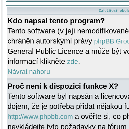
Záležitosti oko
Kdo napsal tento program?
Tento software (v její nemodifikované
chráněn autorskými právy
phpBB Gro
General Public Licence a může být vo
informací klikněte
.
zde
Návrat nahoru
Proč není k dispozici funkce X?
Tento software byl napsán a licenco
dojem, že je potřeba přidat nějakou f
a ověřte si, co 
http://www.phpbb.com
nevkládejte tyto požadavky na fóru