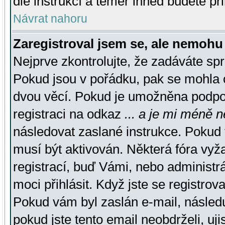
dle instrukcí a téměř ihned budete př
Návrat nahoru
Zaregistroval jsem se, ale nemohu 
Nejprve zkontrolujte, že zadáváte sp
Pokud jsou v pořádku, pak se mohla o
dvou věcí. Pokud je umožněna podpora
registraci na odkaz
... a je mi méně n
následovat zaslané instrukce. Pokud t
musí být aktivován. Některá fóra vyž
registrací, buď Vámi, nebo administr
moci přihlásit. Když jste se registrova
Pokud vám byl zaslán e-mail, násled
pokud jste tento email neobdrželi, uj