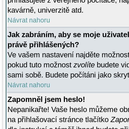
přihlašujete z veřejného počítače, na
kavárně, univerzitě atd.
Návrat nahoru
Jak zabráním, aby se moje uživate
právě přihlášených?
Ve vašem nastavení najděte možnos
pokud tuto možnost
zvolíte
budete vid
sami sobě. Budete počítáni jako skryt
Návrat nahoru
Zapomněl jsem heslo!
Nepanikařte! Vaše heslo můžeme obn
na přihlašovací stránce tlačítko
Zapom