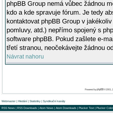
phpBB Group nemá vůbec žádnou moc 
kdo a kde spravuje fórum. Je tedy a
kontaktovat phpBB Group v jakékoliv p
pomluvy, atd.) nepřímo spojený s p
software phpBB. Pokud zašlete e-mai
třetí stranou, neočekávejte žádnou o
Návrat nahoru
phpBB
Powered by
© 2001, 
Webmaster
|
Hledání
|
Statistiky
|
Syndikační kanály
RSS News
|
RSS Downloads
|
Atom News
|
Atom Downloads
|
Plucker Text
|
Plucker Color