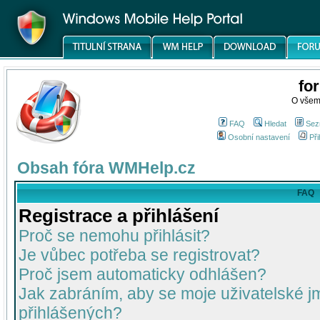
fo
O všem
FAQ
Hledat
Sez
Osobní nastavení
Při
Obsah fóra WMHelp.cz
FAQ
Registrace a přihlášení
Proč se nemohu přihlásit?
Je vůbec potřeba se registrovat?
Proč jsem automaticky odhlášen?
Jak zabráním, aby se moje uživatelské 
přihlášených?