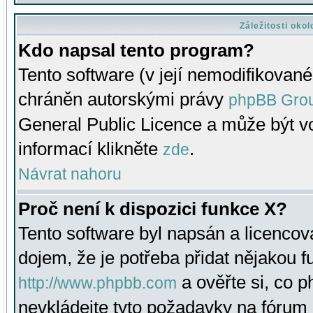
Záležitosti oko
Kdo napsal tento program?
Tento software (v její nemodifikované
chráněn autorskými právy
phpBB Gro
General Public Licence a může být vo
informací klikněte
.
zde
Návrat nahoru
Proč není k dispozici funkce X?
Tento software byl napsán a licenco
dojem, že je potřeba přidat nějakou f
a ověřte si, co 
http://www.phpbb.com
nevkládejte tyto požadavky na fóru