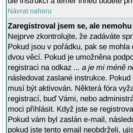
dle instrukcí a téměř ihned budete př
Návrat nahoru
Zaregistroval jsem se, ale nemohu 
Nejprve zkontrolujte, že zadáváte sp
Pokud jsou v pořádku, pak se mohla o
dvou věcí. Pokud je umožněna podpora
registraci na odkaz
... a je mi méně n
následovat zaslané instrukce. Pokud t
musí být aktivován. Některá fóra vyž
registrací, buď Vámi, nebo administr
moci přihlásit. Když jste se registrova
Pokud vám byl zaslán e-mail, násled
pokud jste tento email neobdrželi, uj