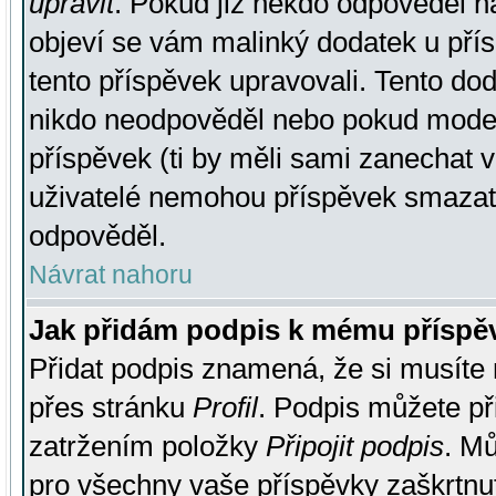
upravit
. Pokud již někdo odpověděl na
objeví se vám malinký dodatek u přísp
tento příspěvek upravovali. Tento do
nikdo neodpověděl nebo pokud moderá
příspěvek (ti by měli sami zanechat v
uživatelé nemohou příspěvek smazat,
odpověděl.
Návrat nahoru
Jak přidám podpis k mému příspě
Přidat podpis znamená, že si musíte n
přes stránku
Profil
. Podpis můžete p
zatržením položky
Připojit podpis
. Mů
pro všechny vaše příspěvky zaškrtnut