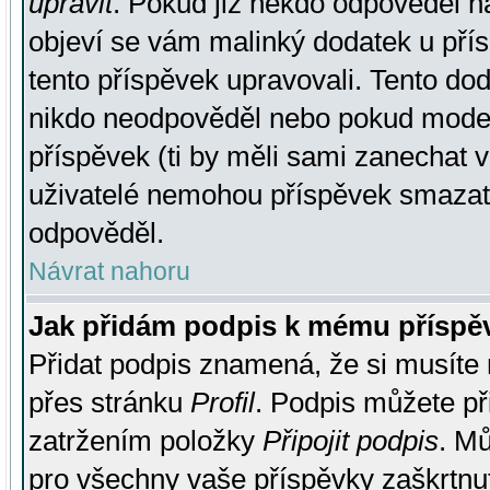
upravit
. Pokud již někdo odpověděl na
objeví se vám malinký dodatek u přísp
tento příspěvek upravovali. Tento do
nikdo neodpověděl nebo pokud moderá
příspěvek (ti by měli sami zanechat v
uživatelé nemohou příspěvek smazat,
odpověděl.
Návrat nahoru
Jak přidám podpis k mému příspě
Přidat podpis znamená, že si musíte n
přes stránku
Profil
. Podpis můžete p
zatržením položky
Připojit podpis
. Mů
pro všechny vaše příspěvky zaškrtnut