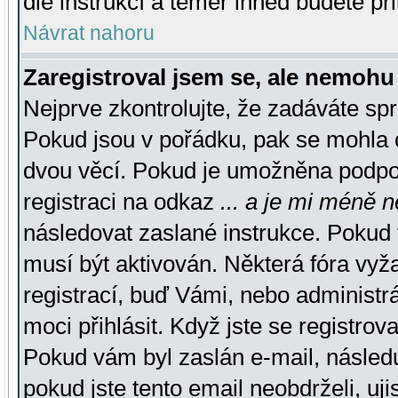
dle instrukcí a téměř ihned budete př
Návrat nahoru
Zaregistroval jsem se, ale nemohu 
Nejprve zkontrolujte, že zadáváte sp
Pokud jsou v pořádku, pak se mohla o
dvou věcí. Pokud je umožněna podpora
registraci na odkaz
... a je mi méně n
následovat zaslané instrukce. Pokud t
musí být aktivován. Některá fóra vyž
registrací, buď Vámi, nebo administr
moci přihlásit. Když jste se registrova
Pokud vám byl zaslán e-mail, násled
pokud jste tento email neobdrželi, uj