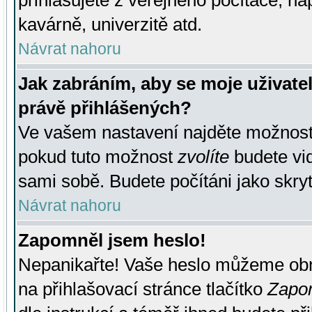
přihlašujete z veřejného počítače, na
kavárně, univerzitě atd.
Návrat nahoru
Jak zabráním, aby se moje uživate
právě přihlášených?
Ve vašem nastavení najděte možnos
pokud tuto možnost
zvolíte
budete vid
sami sobě. Budete počítáni jako skryt
Návrat nahoru
Zapomněl jsem heslo!
Nepanikařte! Vaše heslo můžeme obn
na přihlašovací stránce tlačítko
Zapom