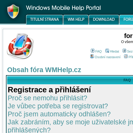
fo
O všem
FAQ
Hledat
Sez
Osobní nastavení
Při
Obsah fóra WMHelp.cz
FAQ
Registrace a přihlášení
Proč se nemohu přihlásit?
Je vůbec potřeba se registrovat?
Proč jsem automaticky odhlášen?
Jak zabráním, aby se moje uživatelské 
přihlášených?