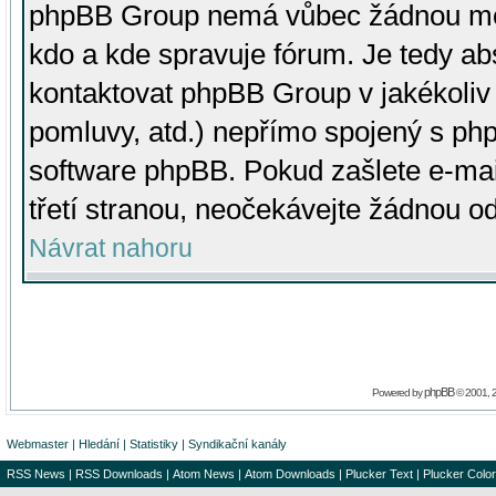
phpBB Group nemá vůbec žádnou moc 
kdo a kde spravuje fórum. Je tedy a
kontaktovat phpBB Group v jakékoliv p
pomluvy, atd.) nepřímo spojený s p
software phpBB. Pokud zašlete e-mai
třetí stranou, neočekávejte žádnou o
Návrat nahoru
phpBB
Powered by
© 2001, 
Webmaster
|
Hledání
|
Statistiky
|
Syndikační kanály
RSS News
|
RSS Downloads
|
Atom News
|
Atom Downloads
|
Plucker Text
|
Plucker Color