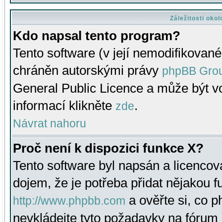
Záležitosti oko
Kdo napsal tento program?
Tento software (v její nemodifikované
chráněn autorskými právy
phpBB Gro
General Public Licence a může být vo
informací klikněte
.
zde
Návrat nahoru
Proč není k dispozici funkce X?
Tento software byl napsán a licenco
dojem, že je potřeba přidat nějakou f
a ověřte si, co 
http://www.phpbb.com
nevkládejte tyto požadavky na fóru