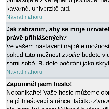
přihlašujete z veřejného počítače, na
kavárně, univerzitě atd.
Návrat nahoru
Jak zabráním, aby se moje uživate
právě přihlášených?
Ve vašem nastavení najděte možnos
pokud tuto možnost
zvolíte
budete vid
sami sobě. Budete počítáni jako skryt
Návrat nahoru
Zapomněl jsem heslo!
Nepanikařte! Vaše heslo můžeme obn
na přihlašovací stránce tlačítko
Zapom