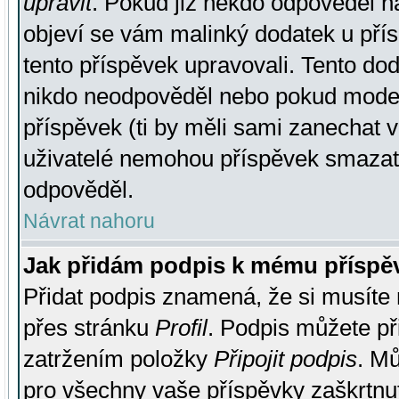
upravit
. Pokud již někdo odpověděl na
objeví se vám malinký dodatek u přísp
tento příspěvek upravovali. Tento do
nikdo neodpověděl nebo pokud moderá
příspěvek (ti by měli sami zanechat v
uživatelé nemohou příspěvek smazat,
odpověděl.
Návrat nahoru
Jak přidám podpis k mému příspě
Přidat podpis znamená, že si musíte n
přes stránku
Profil
. Podpis můžete p
zatržením položky
Připojit podpis
. Mů
pro všechny vaše příspěvky zaškrtnut