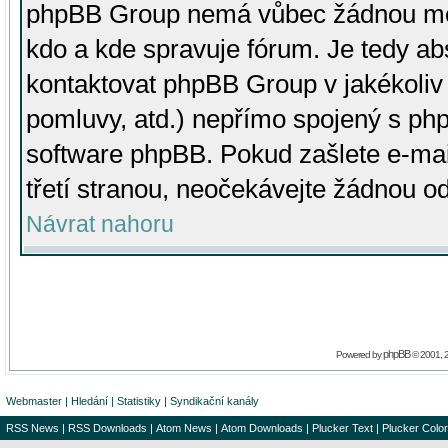
phpBB Group nemá vůbec žádnou moc 
kdo a kde spravuje fórum. Je tedy a
kontaktovat phpBB Group v jakékoliv p
pomluvy, atd.) nepřímo spojený s p
software phpBB. Pokud zašlete e-mai
třetí stranou, neočekávejte žádnou o
Návrat nahoru
phpBB
Powered by
© 2001, 
Webmaster
|
Hledání
|
Statistiky
|
Syndikační kanály
RSS News
|
RSS Downloads
|
Atom News
|
Atom Downloads
|
Plucker Text
|
Plucker Color