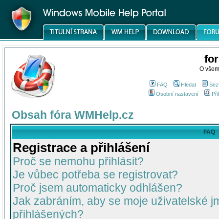
fo
O všem
FAQ
Hledat
Sez
Osobní nastavení
Při
Obsah fóra WMHelp.cz
FAQ
Registrace a přihlášení
Proč se nemohu přihlásit?
Je vůbec potřeba se registrovat?
Proč jsem automaticky odhlášen?
Jak zabráním, aby se moje uživatelské 
přihlášených?