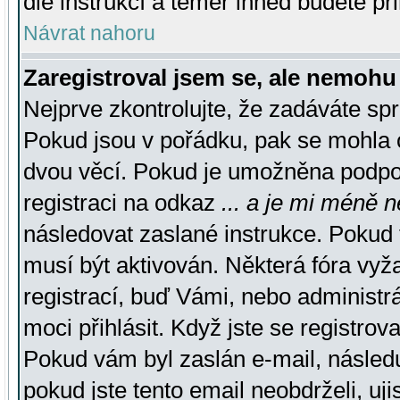
dle instrukcí a téměř ihned budete př
Návrat nahoru
Zaregistroval jsem se, ale nemohu 
Nejprve zkontrolujte, že zadáváte sp
Pokud jsou v pořádku, pak se mohla o
dvou věcí. Pokud je umožněna podpora
registraci na odkaz
... a je mi méně n
následovat zaslané instrukce. Pokud t
musí být aktivován. Některá fóra vyž
registrací, buď Vámi, nebo administr
moci přihlásit. Když jste se registrova
Pokud vám byl zaslán e-mail, násled
pokud jste tento email neobdrželi, uj