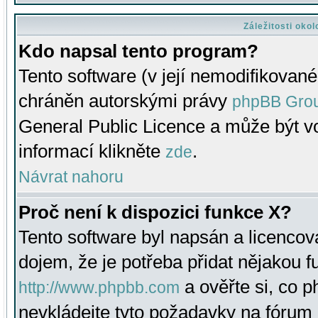
Záležitosti oko
Kdo napsal tento program?
Tento software (v její nemodifikované
chráněn autorskými právy
phpBB Gro
General Public Licence a může být vo
informací klikněte
.
zde
Návrat nahoru
Proč není k dispozici funkce X?
Tento software byl napsán a licenco
dojem, že je potřeba přidat nějakou f
a ověřte si, co 
http://www.phpbb.com
nevkládejte tyto požadavky na fóru