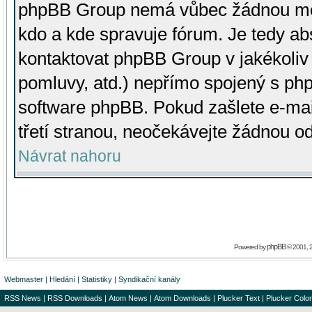
phpBB Group nemá vůbec žádnou moc 
kdo a kde spravuje fórum. Je tedy a
kontaktovat phpBB Group v jakékoliv p
pomluvy, atd.) nepřímo spojený s p
software phpBB. Pokud zašlete e-mai
třetí stranou, neočekávejte žádnou o
Návrat nahoru
phpBB
Powered by
© 2001, 
Webmaster
|
Hledání
|
Statistiky
|
Syndikační kanály
RSS News
|
RSS Downloads
|
Atom News
|
Atom Downloads
|
Plucker Text
|
Plucker Color