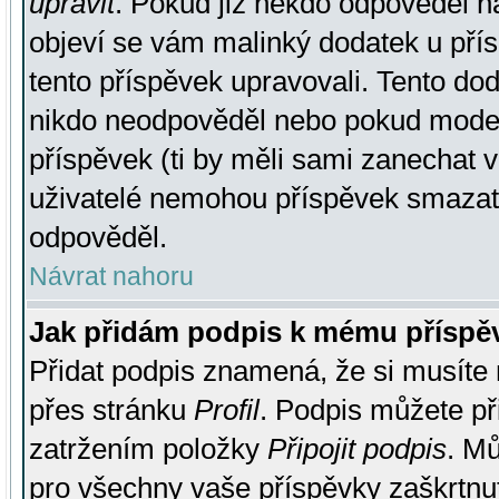
upravit
. Pokud již někdo odpověděl na
objeví se vám malinký dodatek u přísp
tento příspěvek upravovali. Tento do
nikdo neodpověděl nebo pokud moderá
příspěvek (ti by měli sami zanechat v
uživatelé nemohou příspěvek smazat,
odpověděl.
Návrat nahoru
Jak přidám podpis k mému příspě
Přidat podpis znamená, že si musíte n
přes stránku
Profil
. Podpis můžete p
zatržením položky
Připojit podpis
. Mů
pro všechny vaše příspěvky zaškrtnut