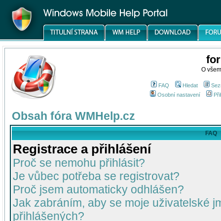
fo
O všem
FAQ
Hledat
Sez
Osobní nastavení
Při
Obsah fóra WMHelp.cz
FAQ
Registrace a přihlášení
Proč se nemohu přihlásit?
Je vůbec potřeba se registrovat?
Proč jsem automaticky odhlášen?
Jak zabráním, aby se moje uživatelské 
přihlášených?