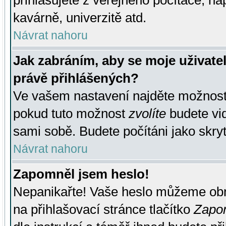
přihlašujete z veřejného počítače, na
kavárně, univerzitě atd.
Návrat nahoru
Jak zabráním, aby se moje uživate
právě přihlášených?
Ve vašem nastavení najděte možnos
pokud tuto možnost
zvolíte
budete vid
sami sobě. Budete počítáni jako skryt
Návrat nahoru
Zapomněl jsem heslo!
Nepanikařte! Vaše heslo můžeme obn
na přihlašovací stránce tlačítko
Zapom