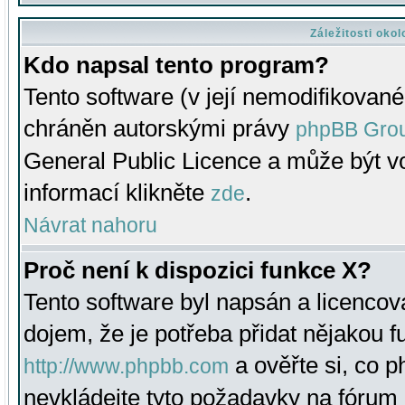
Záležitosti oko
Kdo napsal tento program?
Tento software (v její nemodifikované
chráněn autorskými právy
phpBB Gro
General Public Licence a může být vo
informací klikněte
.
zde
Návrat nahoru
Proč není k dispozici funkce X?
Tento software byl napsán a licenco
dojem, že je potřeba přidat nějakou f
a ověřte si, co 
http://www.phpbb.com
nevkládejte tyto požadavky na fóru