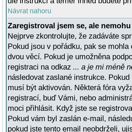
dle instrukcí a téměř ihned budete př
Návrat nahoru
Zaregistroval jsem se, ale nemohu 
Nejprve zkontrolujte, že zadáváte sp
Pokud jsou v pořádku, pak se mohla o
dvou věcí. Pokud je umožněna podpora
registraci na odkaz
... a je mi méně n
následovat zaslané instrukce. Pokud t
musí být aktivován. Některá fóra vyž
registrací, buď Vámi, nebo administr
moci přihlásit. Když jste se registrova
Pokud vám byl zaslán e-mail, násled
pokud jste tento email neobdrželi, uj