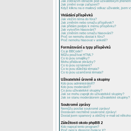
Jak zobrazím obrázek pod uživatelským jménem
Jak změní svoje zařazení?
Když kliknu na e-mailový odkaz uživatele, jsem v
Vkládání příspěvků
Jak vložím téma do fóra?
Jak změním nebo smažu příspěvek?
Jak přidám podpis k mému příspěvku?
Jak vytvořím hlasování?
Jak změním nebo smažu hlasování?
Proč se nemohu dostat k fóru?
Proč nemohu hlasovat v anketě?
Formátování a typy příspěvků
Co je BBCode?
Můžu používat HTML?
Co to jsou smajlíky?
Mohu přidávat obrázky?
Co to jsou oznámení?
Co to jsou důležitá témata?
Co to jsou uzamčená témata?
Uživatelské úrovně a skupiny
Kdo jsou administrátoři?
Kdo jsou moderátoři?
Co jsou uživatelské skupiny?
Jak se mohu zapojit do uživatelské skupiny?
Jak se stanu moderátorem uživatelské skupiny?
Soukromé zprávy
Nemůžu posílat soukromé zprávy!
Dostávám nechtěné soukromé zprávy!
Dostal jsem spamový a obtížný e-mail od někoho 
Záležitosti okolo phpBB 2
Kdo napsal tento program?
Proč není k dispozici funkce X?