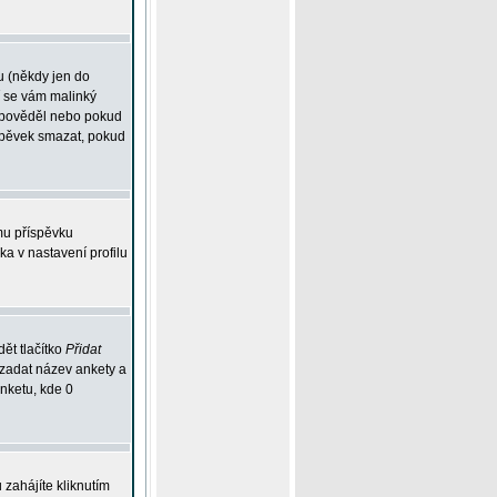
u (někdy jen do
í se vám malinký
odpověděl nebo pokud
íspěvek smazat, pokud
mu příspěvku
ka v nastavení profilu
ět tlačítko
Přidat
 zadat název ankety a
anketu, kde 0
zahájíte kliknutím