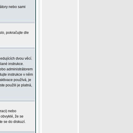
rátory nebo sami
slo
, pokračujte dle
edujících dvou věcí.
lané instrukce.
 nebo administrátorem
dujte instrukce v něm
aktivace používá, je
ste použili je platná,
traci) nebo
 obvyklé, že se
te se do diskuzí.