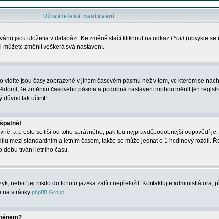
Uživatelská nastavení
váni) jsou uložena v databázi. Ke změně stačí kliknout na odkaz
Profil
(obvykle se n
 si můžete změnit veškerá svá nastavení.
o vidíte jsou časy zobrazené v jiném časovém pásmu než v tom, ve kterém se nacház
 vědomí, že změnou časového pásma a podobná nastavení mohou měnit jen registro
ý důvod tak učinit!
 špatně!
rávně, a přesto se liší od toho správného, pak tou nejpravděpodobnější odpovědí je, 
dílu mezi standardním a letním časem, takže se může jednat o 1 hodinový rozdíl. 
dobu trvání letního času.
yk, neboť jej nikdo do tohoto jazyka zatím nepřeložil. Kontaktujte administrátora, p
te na stránky
.
phpBB Group
jménem?