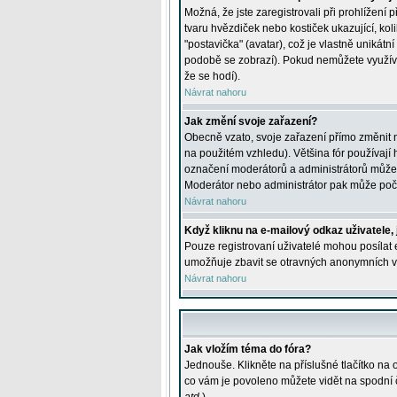
Možná, že jste zaregistrovali při prohlížení
tvaru hvězdiček nebo kostiček ukazující, kol
"postavička" (avatar), což je vlastně unikátn
podobě se zobrazí). Pokud nemůžete využívat 
že se hodí).
Návrat nahoru
Jak změní svoje zařazení?
Obecně vzato, svoje zařazení přímo změnit 
na použitém vzhledu). Většina fór používají h
označení moderátorů a administrátorů může m
Moderátor nebo administrátor pak může počet
Návrat nahoru
Když kliknu na e-mailový odkaz uživatele,
Pouze registrovaní uživatelé mohou posílat e
umožňuje zbavit se otravných anonymních vzk
Návrat nahoru
Jak vložím téma do fóra?
Jednouše. Klikněte na příslušné tlačítko na
co vám je povoleno můžete vidět na spodní 