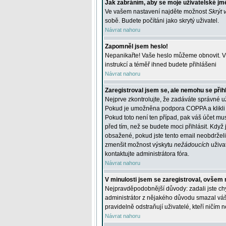
Jak zabráním, aby se moje uživatelské jm
Ve vašem nastavení najděte možnost
Skrýt 
sobě. Budete počítáni jako skrytý uživatel.
Návrat nahoru
Zapomněl jsem heslo!
Nepanikařte! Vaše heslo můžeme obnovit. V 
instrukcí a téměř ihned budete přihlášeni
Návrat nahoru
Zaregistroval jsem se, ale nemohu se přihl
Nejprve zkontrolujte, že zadáváte správné u
Pokud je umožněna podpora COPPA a klikli j
Pokud toto není ten případ, pak váš účet mus
před tím, než se budete moci přihlásit. Když 
obsažené, pokud jste tento email neobdrželi
zmenšit možnost výskytu
nežádoucích
uživat
kontaktujte administrátora fóra.
Návrat nahoru
V minulosti jsem se zaregistroval, ovšem 
Nejpravděpodobnější důvody: zadali jste chyb
administrátor z nějakého důvodu smazal váš ú
pravidelně odstraňují uživatelé, kteří ničím 
Návrat nahoru