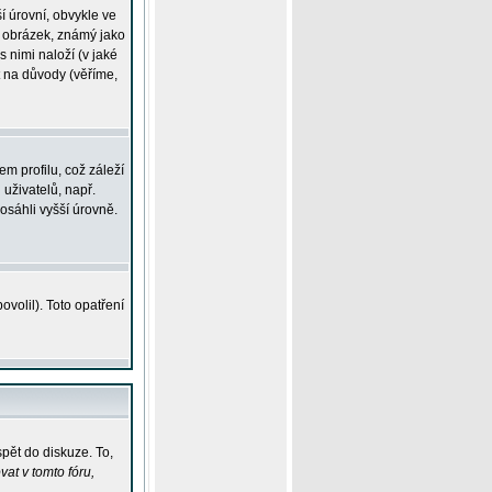
í úrovní, obvykle ve
ší obrázek, známý jako
s nimi naloží (v jaké
t na důvody (věříme,
m profilu, což záleží
 uživatelů, např.
osáhli vyšší úrovně.
volil). Toto opatření
pět do diskuze. To,
at v tomto fóru,