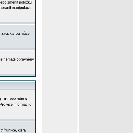
 nebo změnit položku
abránit manipulaci s
rizaci, kterou může
ejmě nemáte oprávněný
ky). BBCode sám o
Pro více informací o
tní
funkce, která