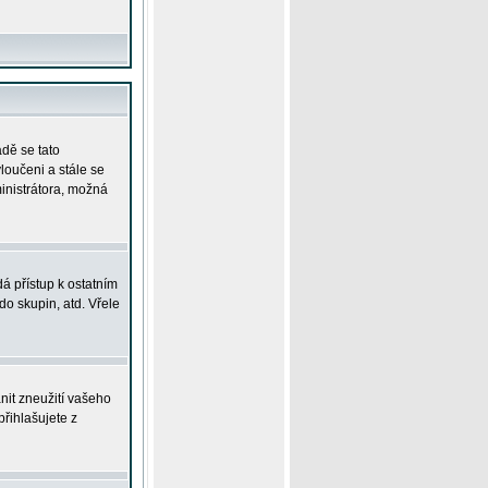
adě se tato
yloučeni a stále se
ministrátora, možná
á přístup k ostatním
o skupin, atd. Vřele
nit zneužití vašeho
přihlašujete z