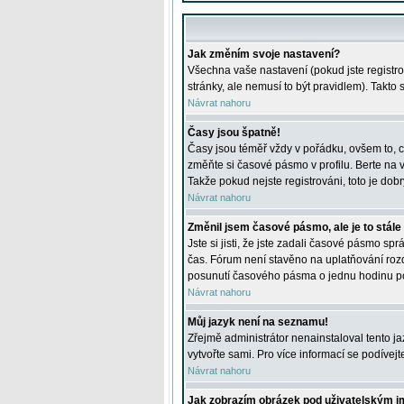
Jak změním svoje nastavení?
Všechna vaše nastavení (pokud jste registro
stránky, ale nemusí to být pravidlem). Takto
Návrat nahoru
Časy jsou špatně!
Časy jsou téměř vždy v pořádku, ovšem to, c
změňte si časové pásmo v profilu. Berte na
Takže pokud nejste registrováni, toto je dobr
Návrat nahoru
Změnil jsem časové pásmo, ale je to stále
Jste si jisti, že jste zadali časové pásmo sp
čas. Fórum není stavěno na uplatňování roz
posunutí časového pásma o jednu hodinu po 
Návrat nahoru
Můj jazyk není na seznamu!
Zřejmě administrátor nenainstaloval tento jaz
vytvořte sami. Pro více informací se podívej
Návrat nahoru
Jak zobrazím obrázek pod uživatelským 