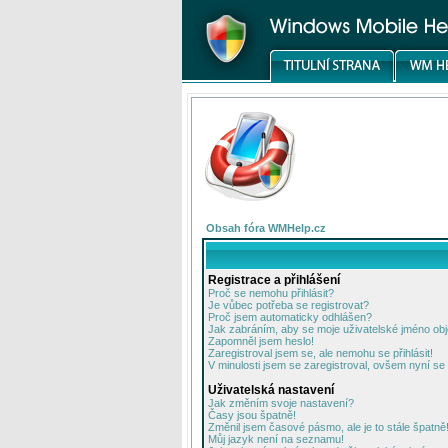
Obsah fóra WMHelp.cz
Registrace a přihlášení
Proč se nemohu přihlásit?
Je vůbec potřeba se registrovat?
Proč jsem automaticky odhlášen?
Jak zabráním, aby se moje uživatelské jméno ob
Zapomněl jsem heslo!
Zaregistroval jsem se, ale nemohu se přihlásit!
V minulosti jsem se zaregistroval, ovšem nyní se 
Uživatelská nastavení
Jak změním svoje nastavení?
Časy jsou špatně!
Změnil jsem časové pásmo, ale je to stále špatně
Můj jazyk není na seznamu!