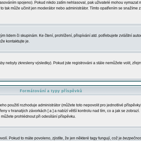
s hlasováním spojeno). Pokud nikdo zatím nehlasoval, pak uživatelé mohou vymazat
y to tak může učinit jen moderátor nebo administrátor. Tímto opatřením se snažíme z
m lidem či skupinám. Ke čtení, prohlížení, přispívání atd. potřebujete zvláštní auto
že kontaktujte je.
aby nebyly zkresleny výsledky). Pokud jste registrováni a stále nemůžete volit, zř
Formátování a typy příspěvků
ho použití rozhoduje administrátor (můžete toto nepovolit pro jednotlivé příspěv
y v hranatých závorkách [ a ] a nabízí větší kontrolu nad tím, co a jak se zobrazí. 
 můžete prohlédnout při odesílání příspěvku.
volí. Pokud to máte povoleno, zjistíte, že jen některé tagy fungují, což je
bezpečnos