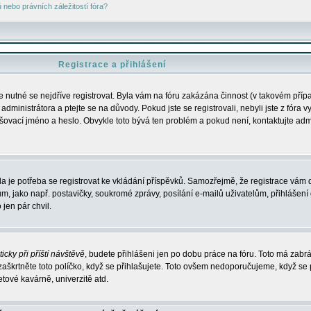
nebo právních záležitostí fóra?
Registrace a přihlášení
je nutné se nejdříve registrovat. Byla vám na fóru zakázána činnost (v takovém příp
dministrátora a ptejte se na důvody. Pokud jste se registrovali, nebyli jste z fóra v
lašovací jméno a heslo. Obvykle toto bývá ten problém a pokud není, kontaktujte ad
da je potřeba se registrovat ke vkládání příspěvků. Samozřejmě, že registrace vám d
ako např. postavičky, soukromé zprávy, posílání e-mailů uživatelům, přihlášení d
jen pár chvil.
icky při příští návštěvě
, budete přihlášeni jen po dobu práce na fóru. Toto má zabrá
 zaškrtněte toto políčko, když se přihlašujete. Toto ovšem nedoporučujeme, když se 
etové kavárně, univerzitě atd.