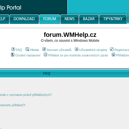
forum.WMHelp.cz
O všem, co souvisí s Windows Mobile
FAQ
Hledat
Seznam uživatelů
Uživatelské skupiny
Registrac
Osobní nastavení
Přihlásit se pro kontrolu soukromých zpráv
Přihlášen
FAQ
jevilo v seznamu právě přihlášených?
nemohu přihlásit?!
!