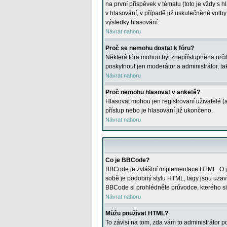
na první příspěvek v tématu (toto je vždy 
v hlasování, v případě již uskutečněné volb
výsledky hlasování.
Návrat nahoru
Proč se nemohu dostat k fóru?
Některá fóra mohou být znepřístupněna určitý
poskytnout jen moderátor a administrátor, tak
Návrat nahoru
Proč nemohu hlasovat v anketě?
Hlasovat mohou jen registrovaní uživatelé (
přístup nebo je hlasování již ukončeno.
Návrat nahoru
Co je BBCode?
BBCode je zvláštní implementace HTML. O je
sobě je podobný stylu HTML, tagy jsou uzavřen
BBCode si prohlédněte průvodce, kterého si
Návrat nahoru
Můžu používat HTML?
To závisí na tom, zda vám to administrátor po