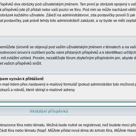
 příspěvků dva obrázky pod uživatelským jménem. Ten první je obrázek spojený s vaš
ik příspěvků jste již přidali nebo vaší pozici ve fóru. Pod ním se může nacházet vět
í obrázek každého uživatele. Záleží na administrátorovi, zda postavičky povolí či jak 
postavičky, pak právě tehdy toto administrátoři zakázali, a vy byste se měli zepta
nemůžete (úrovně se objevují pod vaším uživatelským jménem v tématech a na vaše
odnocení úrovní k rozlišení počtu vámi přidaných příspěvků a k identifikaci určitých
ít zvláštní vzhled. Prosím, nezatěžujte fórum zbytečným přispíváním jen, abyste d
 vašich příspěvků snížit.
 jsem vyzván k přihlášení!
-mail lidem přes nastavený e-mailový formulář (pokud administrátor tuto možnost po
azů a robotů, které sbírají e-mailové adresy.
Vkládání příspěvků
 obrazovce fóra nebo tématu. Možná bude nutné se registrovat, než budete moci přis
části fóra nebo tématu (Např.
Můžete přidat nová téma do tohoto fóra, Můžete hlasov