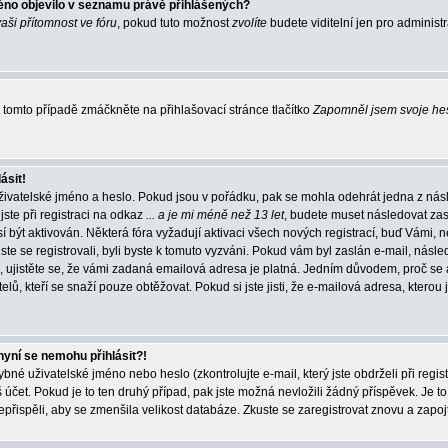
éno objevilo v seznamu právě přihlášených?
vaši přítomnost ve fóru
, pokud tuto možnost
zvolíte
budete viditelní jen pro administ
tomto případě zmáčkněte na přihlašovací stránce tlačítko
Zapomněl jsem svoje he
ásit!
živatelské jméno a heslo. Pokud jsou v pořádku, pak se mohla odehrát jedna z násl
ste při registraci na odkaz
... a je mi méně než 13 let
, budete muset následovat zas
í být aktivován. Některá fóra vyžadují aktivaci všech nových registrací, buď Vámi,
jste se registrovali, byli byste k tomuto vyzváni. Pokud vám byl zaslán e-mail, násle
, ujistěte se, že vámi zadaná emailová adresa je platná. Jedním důvodem, proč se 
elů, kteří se snaží pouze obtěžovat. Pokud si jste jisti, že e-mailová adresa, kterou j
nyní se nemohu přihlásit?!
né uživatelské jméno nebo heslo (zkontrolujte e-mail, který jste obdrželi při regis
čet. Pokud je to ten druhý případ, pak jste možná nevložili žádný příspěvek. Je to
nepřispěli, aby se zmenšila velikost databáze. Zkuste se zaregistrovat znovu a zapoj