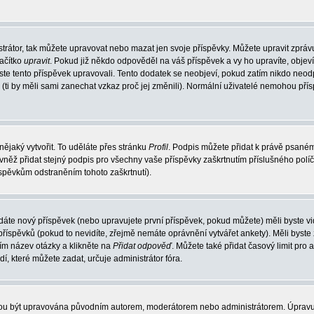
trátor, tak můžete upravovat nebo mazat jen svoje příspěvky. Můžete upravit zpráv
lačítko
upravit
. Pokud již někdo odpověděl na váš příspěvek a vy ho upravíte, objev
t jste tento příspěvek upravovali. Tento dodatek se neobjeví, pokud zatím nikdo ne
k (ti by měli sami zanechat vzkaz proč jej změnili). Normální uživatelé nemohou př
nějaký vytvořit. To uděláte přes stránku
Profil
. Podpis můžete přidat k právě psané
vněž přidat stejný podpis pro všechny vaše příspěvky zaškrtnutím příslušného políč
spěvkům odstraněním tohoto zaškrtnutí).
dáte nový příspěvek (nebo upravujete první příspěvek, pokud můžete) měli byste vid
íspěvků (pokud to nevidíte, zřejmě nemáte oprávnění vytvářet ankety). Měli byste
ím název otázky a klikněte na
Přidat odpověď
. Můžete také přidat časový limit pro 
které můžete zadat, určuje administrátor fóra.
ohou být upravována původním autorem, moderátorem nebo administrátorem. Úpravu 