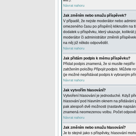
atd.
).
Návrat nahoru
Jak změním nebo smažu příspěvek?
V případě, že nejste moderátor nebo adminis
omezeného času po přispění) kliknutím na t
dodatek u příspěvku, který ukazuje, kolikrá
moderátor či administrátor změnili příspěve
na něj již někdo odpověděl.
Návrat nahoru
Jak přidám podpis k mému příspěvku?
Přidat podpis znamená, že si musíte nejdřív 
zatržením položky
Připojit podpis
. Můžete ro
(je možné nepřidávat podpis k vybraným pří
Návrat nahoru
Jak vytvořím hlasování?
Vytvoření hlasování je jednoduché. Když při
hlasování
pod hlavním oknem na přidávání př
pak alespoň dvě možnosti (nastavte napsán
znamená neomezenou volbu. Počet odpovědí, 
Návrat nahoru
Jak změním nebo smažu hlasování?
Je to stejné jako s příspěvky, hlasování m