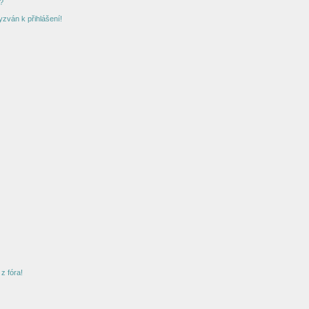
?
yzván k přihlášení!
z fóra!