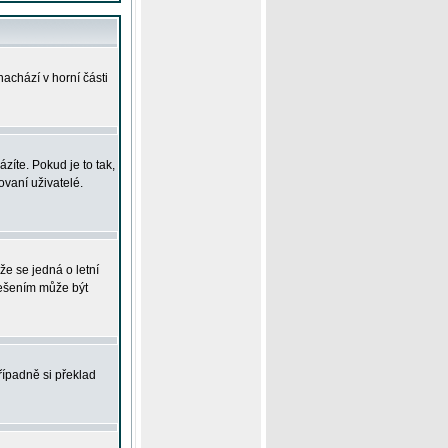
achází v horní části
íte. Pokud je to tak,
vaní uživatelé.
že se jedná o letní
Řešením může být
řípadně si překlad