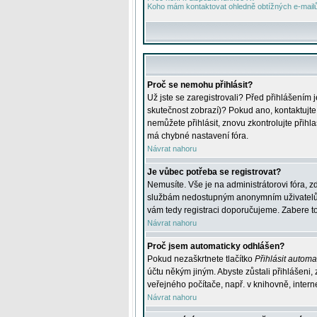
Koho mám kontaktovat ohledně obtížných e-mailů 
Proč se nemohu přihlásit?
Už jste se zaregistrovali? Před přihlášením 
skutečnost zobrazí)? Pokud ano, kontaktujte a
nemůžete přihlásit, znovu zkontrolujte přih
má chybné nastavení fóra.
Návrat nahoru
Je vůbec potřeba se registrovat?
Nemusíte. Vše je na administrátorovi fóra, z
službám nedostupným anonymním uživatelům, j
vám tedy registraci doporučujeme. Zabere to 
Návrat nahoru
Proč jsem automaticky odhlášen?
Pokud nezaškrtnete tlačítko
Přihlásit automat
účtu někým jiným. Abyste zůstali přihlášeni,
veřejného počítače, např. v knihovně, intern
Návrat nahoru