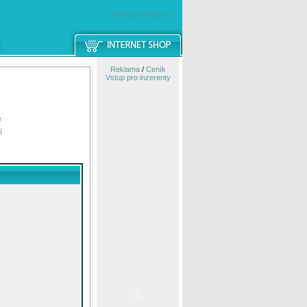
windowsmobile.cz
Reklama
/
Ceník
Vstup pro inzerenty
e
í