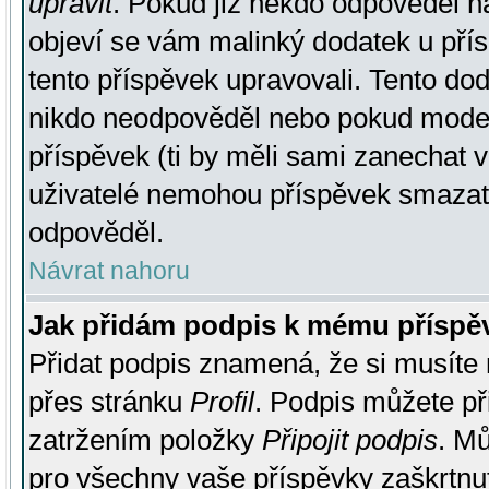
upravit
. Pokud již někdo odpověděl na
objeví se vám malinký dodatek u přísp
tento příspěvek upravovali. Tento do
nikdo neodpověděl nebo pokud moderá
příspěvek (ti by měli sami zanechat v
uživatelé nemohou příspěvek smazat,
odpověděl.
Návrat nahoru
Jak přidám podpis k mému příspě
Přidat podpis znamená, že si musíte n
přes stránku
Profil
. Podpis můžete p
zatržením položky
Připojit podpis
. Mů
pro všechny vaše příspěvky zaškrtnut