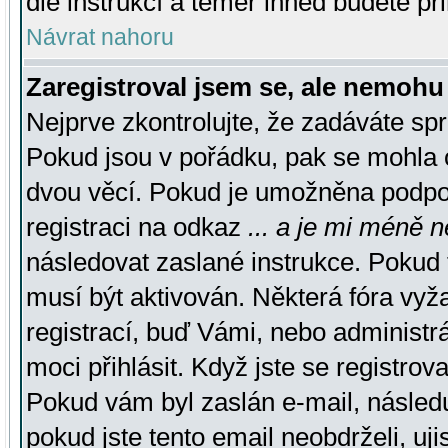
dle instrukcí a téměř ihned budete př
Návrat nahoru
Zaregistroval jsem se, ale nemohu 
Nejprve zkontrolujte, že zadáváte sp
Pokud jsou v pořádku, pak se mohla o
dvou věcí. Pokud je umožněna podpora
registraci na odkaz
... a je mi méně n
následovat zaslané instrukce. Pokud t
musí být aktivován. Některá fóra vyž
registrací, buď Vámi, nebo administr
moci přihlásit. Když jste se registrova
Pokud vám byl zaslán e-mail, násled
pokud jste tento email neobdrželi, uj