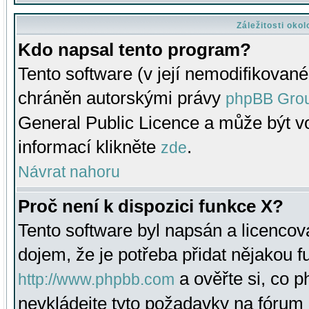
Záležitosti oko
Kdo napsal tento program?
Tento software (v její nemodifikované
chráněn autorskými právy
phpBB Gro
General Public Licence a může být vo
informací klikněte
.
zde
Návrat nahoru
Proč není k dispozici funkce X?
Tento software byl napsán a licenco
dojem, že je potřeba přidat nějakou f
a ověřte si, co 
http://www.phpbb.com
nevkládejte tyto požadavky na fóru