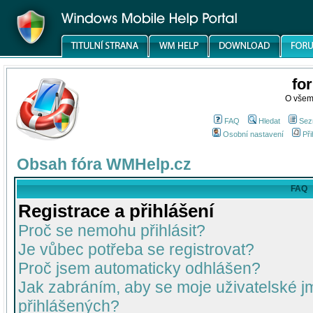
fo
O všem
FAQ
Hledat
Sez
Osobní nastavení
Při
Obsah fóra WMHelp.cz
FAQ
Registrace a přihlášení
Proč se nemohu přihlásit?
Je vůbec potřeba se registrovat?
Proč jsem automaticky odhlášen?
Jak zabráním, aby se moje uživatelské 
přihlášených?