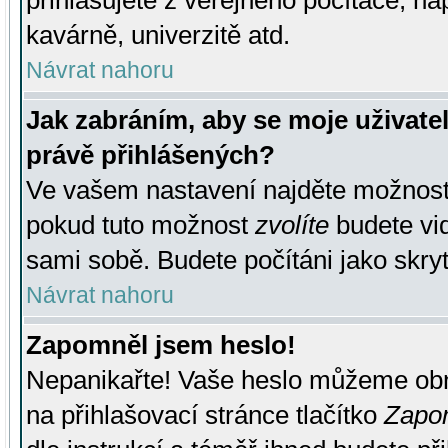
přihlašujete z veřejného počítače, na
kavárně, univerzitě atd.
Návrat nahoru
Jak zabráním, aby se moje uživate
právě přihlášených?
Ve vašem nastavení najděte možnos
pokud tuto možnost
zvolíte
budete vid
sami sobě. Budete počítáni jako skryt
Návrat nahoru
Zapomněl jsem heslo!
Nepanikařte! Vaše heslo můžeme obn
na přihlašovací stránce tlačítko
Zapom