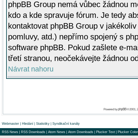
phpBB Group nemá vůbec žádnou moc 
kdo a kde spravuje fórum. Je tedy a
kontaktovat phpBB Group v jakékoliv p
pomluvy, atd.) nepřímo spojený s p
software phpBB. Pokud zašlete e-mai
třetí stranou, neočekávejte žádnou o
Návrat nahoru
phpBB
Powered by
© 2001, 
Webmaster
|
Hledání
|
Statistiky
|
Syndikační kanály
RSS News
|
RSS Downloads
|
Atom News
|
Atom Downloads
|
Plucker Text
|
Plucker Color