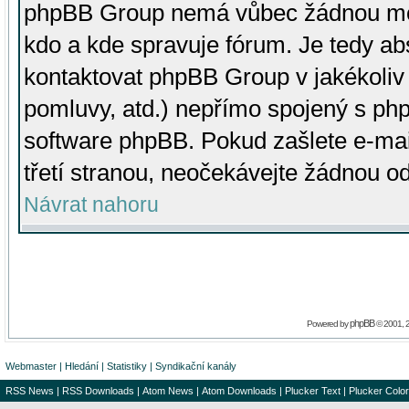
phpBB Group nemá vůbec žádnou moc 
kdo a kde spravuje fórum. Je tedy a
kontaktovat phpBB Group v jakékoliv p
pomluvy, atd.) nepřímo spojený s p
software phpBB. Pokud zašlete e-mai
třetí stranou, neočekávejte žádnou o
Návrat nahoru
phpBB
Powered by
© 2001, 
Webmaster
|
Hledání
|
Statistiky
|
Syndikační kanály
RSS News
|
RSS Downloads
|
Atom News
|
Atom Downloads
|
Plucker Text
|
Plucker Color