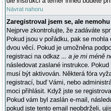
dle instrukcí a téměř ihned budete př
Návrat nahoru
Zaregistroval jsem se, ale nemohu 
Nejprve zkontrolujte, že zadáváte sp
Pokud jsou v pořádku, pak se mohla o
dvou věcí. Pokud je umožněna podpora
registraci na odkaz
... a je mi méně n
následovat zaslané instrukce. Pokud t
musí být aktivován. Některá fóra vyž
registrací, buď Vámi, nebo administr
moci přihlásit. Když jste se registrova
Pokud vám byl zaslán e-mail, násled
pokud jste tento email neobdrželi, uj