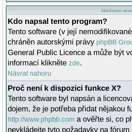
Záležitosti oko
Kdo napsal tento program?
Tento software (v její nemodifikované
chráněn autorskými právy
phpBB Gro
General Public Licence a může být vo
informací klikněte
.
zde
Návrat nahoru
Proč není k dispozici funkce X?
Tento software byl napsán a licenco
dojem, že je potřeba přidat nějakou f
a ověřte si, co 
http://www.phpbb.com
nevkládejte tyto požadavky na fóru