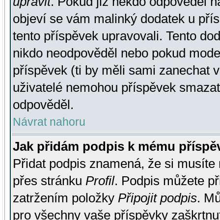
upravit
. Pokud již někdo odpověděl na
objeví se vám malinký dodatek u přísp
tento příspěvek upravovali. Tento do
nikdo neodpověděl nebo pokud moderá
příspěvek (ti by měli sami zanechat v
uživatelé nemohou příspěvek smazat,
odpověděl.
Návrat nahoru
Jak přidám podpis k mému příspě
Přidat podpis znamená, že si musíte n
přes stránku
Profil
. Podpis můžete p
zatržením položky
Připojit podpis
. Mů
pro všechny vaše příspěvky zaškrtnut