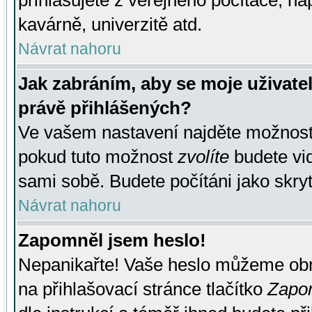
přihlašujete z veřejného počítače, na
kavárně, univerzitě atd.
Návrat nahoru
Jak zabráním, aby se moje uživate
právě přihlášených?
Ve vašem nastavení najděte možnos
pokud tuto možnost
zvolíte
budete vid
sami sobě. Budete počítáni jako skryt
Návrat nahoru
Zapomněl jsem heslo!
Nepanikařte! Vaše heslo můžeme obn
na přihlašovací stránce tlačítko
Zapom