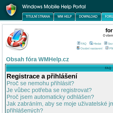
fo
O všem
FAQ
Hledat
Sez
Osobní nastavení
Při
Obsah fóra WMHelp.cz
FAQ
Registrace a přihlášení
Proč se nemohu přihlásit?
Je vůbec potřeba se registrovat?
Proč jsem automaticky odhlášen?
Jak zabráním, aby se moje uživatelské 
přihlášených?