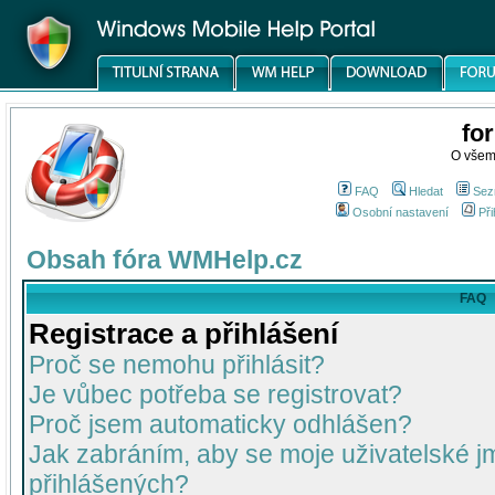
fo
O všem
FAQ
Hledat
Sez
Osobní nastavení
Při
Obsah fóra WMHelp.cz
FAQ
Registrace a přihlášení
Proč se nemohu přihlásit?
Je vůbec potřeba se registrovat?
Proč jsem automaticky odhlášen?
Jak zabráním, aby se moje uživatelské 
přihlášených?