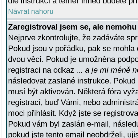
dle instrukcí a téměř ihned budete př
Návrat nahoru
Zaregistroval jsem se, ale nemohu 
Nejprve zkontrolujte, že zadáváte sp
Pokud jsou v pořádku, pak se mohla o
dvou věcí. Pokud je umožněna podpora
registraci na odkaz
... a je mi méně n
následovat zaslané instrukce. Pokud t
musí být aktivován. Některá fóra vyž
registrací, buď Vámi, nebo administr
moci přihlásit. Když jste se registrova
Pokud vám byl zaslán e-mail, násled
pokud jste tento email neobdrželi, uj