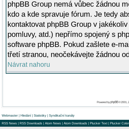
phpBB Group nemá vůbec žádnou moc 
kdo a kde spravuje fórum. Je tedy a
kontaktovat phpBB Group v jakékoliv p
pomluvy, atd.) nepřímo spojený s p
software phpBB. Pokud zašlete e-mai
třetí stranou, neočekávejte žádnou o
Návrat nahoru
phpBB
Powered by
© 2001, 
Webmaster
|
Hledání
|
Statistiky
|
Syndikační kanály
RSS News
|
RSS Downloads
|
Atom News
|
Atom Downloads
|
Plucker Text
|
Plucker Color