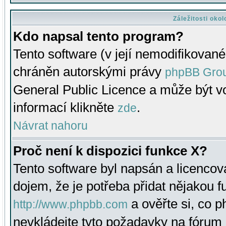
Záležitosti oko
Kdo napsal tento program?
Tento software (v její nemodifikované
chráněn autorskými právy
phpBB Gro
General Public Licence a může být vo
informací klikněte
.
zde
Návrat nahoru
Proč není k dispozici funkce X?
Tento software byl napsán a licenco
dojem, že je potřeba přidat nějakou f
a ověřte si, co 
http://www.phpbb.com
nevkládejte tyto požadavky na fóru