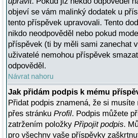
upravit
. Pokud již někdo odpověděl na
objeví se vám malinký dodatek u přísp
tento příspěvek upravovali. Tento do
nikdo neodpověděl nebo pokud moderá
příspěvek (ti by měli sami zanechat v
uživatelé nemohou příspěvek smazat,
odpověděl.
Návrat nahoru
Jak přidám podpis k mému příspě
Přidat podpis znamená, že si musíte n
přes stránku
Profil
. Podpis můžete p
zatržením položky
Připojit podpis
. Mů
pro všechny vaše příspěvky zaškrtnut