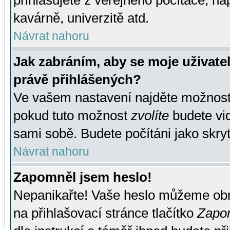
přihlašujete z veřejného počítače, na
kavárně, univerzitě atd.
Návrat nahoru
Jak zabráním, aby se moje uživate
právě přihlášených?
Ve vašem nastavení najděte možnos
pokud tuto možnost
zvolíte
budete vid
sami sobě. Budete počítáni jako skryt
Návrat nahoru
Zapomněl jsem heslo!
Nepanikařte! Vaše heslo můžeme obn
na přihlašovací stránce tlačítko
Zapom